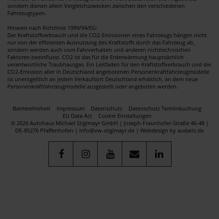
sondern dienen allein Vergleichszwecken zwischen den verschiedenen
Fahrzeugtypen.
Hinweis nach Richtlinie 1999/94/EG:
Der Kraftstoffverbrauch und die CO2-Emissionen eines Fahrzeugs hängen nicht
nur von der effizienten Ausnutzung des Kraftstoffs durch das Fahrzeug ab,
sondern werden auch vom Fahrverhalten und anderen nichttechnischen
Faktoren beeinflusst. CO2 ist das für die Erderwärmung hauptsächlich
verantwortliche Traubhausgas. Ein Leitfaden für den Kraftstoffverbrauch und die
CO2-Emission aller in Deutschland angebotenen Personenkraftfahrzeugmodelle
ist unentgeltlich an jedem Verkaufsort Deutschland erhältlich, an dem neue
Personenkraftfahrzeugmodelle ausgestellt oder angeboten werden.
Barrierefreiheit
Impressum
Datenschutz
Datenschutz Terminbuchung
EU Data Act
Cookie Einstellungen
© 2026 Autohaus Michael Stiglmayr GmbH | Joseph-Fraunhofer-Straße 46-48 |
DE-85276 Pfaffenhofen | info@vw-stiglmayr.de |
Webdesign by audaris.de