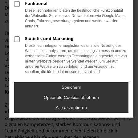
unsere Auszubildenden eine besondere Rolle: Sie werden zu
Funktional
Digitalisierungsscouts und machen sich auf die Suche nach
Diese Technologien bieten die bestmögliche Funktionalität
Möglichkeiten, Arbeitsabläufe in unserem Autohaus digital
der Webseite. Services von Drittanbietern wie Google Maps,
zu vereinfachen und zu verbessern.
Chats, Fahrzeugbewertungssystem und weitere werden
aktiviert.
Über einen Zeitraum von sechs Monaten analysieren die
Statistik und Marketing
vier Azubis verschiedene Bereiche im Betrieb, identifizieren
Digitalisierungspotenziale und entwickeln im Team konkrete
Diese Technologien ermöglichen es uns, die Nutzung der
Webseite zu analysieren, um die Leistung zu messen und zu
Lösungsvorschläge. Dabei arbeiten sie eigenverantwortlich,
verbessern. Zudem werden Technologien eingesetzt, die von
stimmen sich regelmäßig mit ihren Ausbildern und
dritten Werbetreibenden verwendet werden, um Sie auf
Vorgesetzten ab und werden von einem
anderen Webseiten zu verfolgen und um Anzeigen zu
Digitalisierungsexperten des
RKW Kompetenzzentrums
schalten, die für Ihre Interessen relevant sind.
begleitet und unterstützt. Organisiert wird das Programm im
Landkreis Pfaffenhofen durch das
KUS –
Speichern
Kommunalunternehmen Strukturentwicklung.
Optionale Cookies ablehnen
Ziel des Projekts ist es, unsere internen Prozesse
Alle akzeptieren
effizienter, kundenfreundlicher und wirtschaftlicher
zu gestalten. Gleichzeitig erweitern die Auszubildenden ihre
digitalen Kompetenzen, stärken Kommunikations- und
Teamfähigkeit und bekommen einen tiefen Einblick in
betriebliche Abläufe – weit über den eigenen