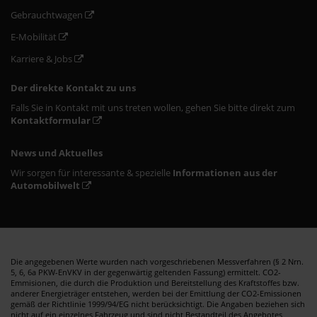
Gebrauchtwagen
E-Mobilität
Karriere & Jobs
Der direkte Kontakt zu uns
Falls Sie in Kontakt mit uns treten wollen, gehen Sie bitte direkt zum
Kontaktformular
News und Aktuelles
Wir sorgen für interessante & spezielle
Informationen aus der
Automobilwelt
Die angegebenen Werte wurden nach vorgeschriebenen Messverfahren (§ 2 Nrn.
5, 6, 6a PKW-EnVKV in der gegenwärtig geltenden Fassung) ermittelt. CO2-
Emmisionen, die durch die Produktion und Bereitstellung des Kraftstoffes bzw.
anderer Energieträger entstehen, werden bei der Emittlung der CO2-Emissionen
gemäß der Richtlinie 1999/94/EG nicht berücksichtigt. Die Angaben beziehen sich
nicht auf ein einzelnes Fahrzeug und sind nicht Bestandteil des Angebotes,