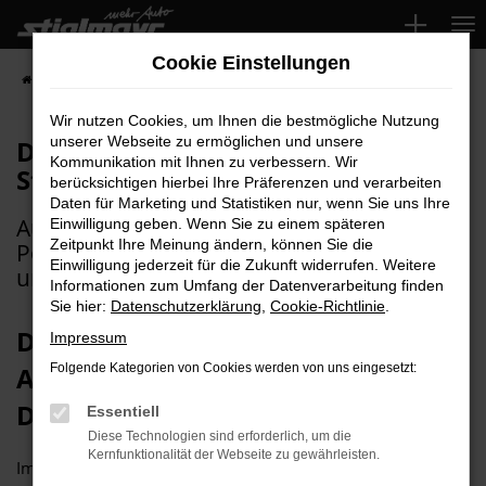
Zum
Hauptinhalt
Cookie Einstellungen
springen
Startseite
Über uns
Digitalisierungsscouts bei Stiglmayr
Wir nutzen Cookies, um Ihnen die bestmögliche Nutzung
unserer Webseite zu ermöglichen und unsere
Digitalisierungsscouts bei
Kommunikation mit Ihnen zu verbessern. Wir
Stiglmayr
berücksichtigen hierbei Ihre Präferenzen und verarbeiten
Daten für Marketing und Statistiken nur, wenn Sie uns Ihre
Auszubildende entdecken digitale
Einwilligung geben. Wenn Sie zu einem späteren
Zeitpunkt Ihre Meinung ändern, können Sie die
Potenziale im Autohaus und verbessern
Einwilligung jederzeit für die Zukunft widerrufen. Weitere
unsere Prozesse.
Informationen zum Umfang der Datenverarbeitung finden
Sie hier:
Datenschutzerklärung
,
Cookie-Richtlinie
.
Digiscouts 2026: Unsere
Impressum
Auszubildenden als
Folgende Kategorien von Cookies werden von uns eingesetzt:
Digitalisierungsscouts
Essentiell
Diese Technologien sind erforderlich, um die
Kernfunktionalität der Webseite zu gewährleisten.
Im Rahmen des Projekts
„Digiscouts® 2026“
übernehmen