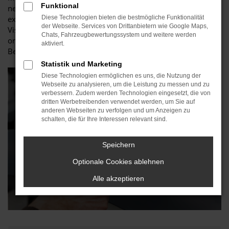
Funktional
neues, frisches Äußeres für Ihr Auto – sei es nun dezent oder
extravagant. Wir hören Ihnen aktiv zu und versuchen, Ihre
Diese Technologien bieten die bestmögliche Funktionalität
der Webseite. Services von Drittanbietern wie Google Maps,
Visionen und Wünsche zu verstehen. Nur so können wir eine
Chats, Fahrzeugbewertungssystem und weitere werden
originalgetreue Restaurierung erschaffen, die Ihren
aktiviert.
Bedürfnissen vollständig gerecht wird.
Statistik und Marketing
Diese Technologien ermöglichen es uns, die Nutzung der
Webseite zu analysieren, um die Leistung zu messen und zu
verbessern. Zudem werden Technologien eingesetzt, die von
dritten Werbetreibenden verwendet werden, um Sie auf
anderen Webseiten zu verfolgen und um Anzeigen zu
schalten, die für Ihre Interessen relevant sind.
Speichern
Optionale Cookies ablehnen
Alle akzeptieren