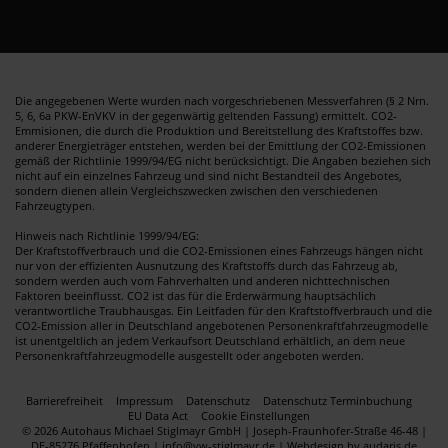
Die angegebenen Werte wurden nach vorgeschriebenen Messverfahren (§ 2 Nrn.
5, 6, 6a PKW-EnVKV in der gegenwärtig geltenden Fassung) ermittelt. CO2-
Emmisionen, die durch die Produktion und Bereitstellung des Kraftstoffes bzw.
anderer Energieträger entstehen, werden bei der Emittlung der CO2-Emissionen
gemäß der Richtlinie 1999/94/EG nicht berücksichtigt. Die Angaben beziehen sich
nicht auf ein einzelnes Fahrzeug und sind nicht Bestandteil des Angebotes,
sondern dienen allein Vergleichszwecken zwischen den verschiedenen
Fahrzeugtypen.
Hinweis nach Richtlinie 1999/94/EG:
Der Kraftstoffverbrauch und die CO2-Emissionen eines Fahrzeugs hängen nicht
nur von der effizienten Ausnutzung des Kraftstoffs durch das Fahrzeug ab,
sondern werden auch vom Fahrverhalten und anderen nichttechnischen
Faktoren beeinflusst. CO2 ist das für die Erderwärmung hauptsächlich
verantwortliche Traubhausgas. Ein Leitfaden für den Kraftstoffverbrauch und die
CO2-Emission aller in Deutschland angebotenen Personenkraftfahrzeugmodelle
ist unentgeltlich an jedem Verkaufsort Deutschland erhältlich, an dem neue
Personenkraftfahrzeugmodelle ausgestellt oder angeboten werden.
Barrierefreiheit
Impressum
Datenschutz
Datenschutz Terminbuchung
EU Data Act
Cookie Einstellungen
© 2026 Autohaus Michael Stiglmayr GmbH | Joseph-Fraunhofer-Straße 46-48 |
DE-85276 Pfaffenhofen | info@vw-stiglmayr.de |
Webdesign by audaris.de