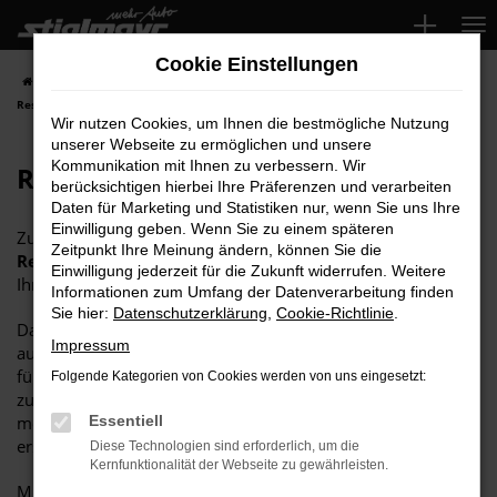
Zum
Hauptinhalt
Cookie Einstellungen
springen
Startseite
Karosserie- & Lackzentrum
Auto Lackiererei
Restauration
Wir nutzen Cookies, um Ihnen die bestmögliche Nutzung
unserer Webseite zu ermöglichen und unsere
Kommunikation mit Ihnen zu verbessern. Wir
Restauration
berücksichtigen hierbei Ihre Präferenzen und verarbeiten
Daten für Marketing und Statistiken nur, wenn Sie uns Ihre
Einwilligung geben. Wenn Sie zu einem späteren
Zusätzlich zu klassischen Lackierungen bieten wir diverse
Zeitpunkt Ihre Meinung ändern, können Sie die
Restaurierungs- und Neugestaltungsmöglichkeiten
für
Einwilligung jederzeit für die Zukunft widerrufen. Weitere
Ihr Fahrzeug an.
Informationen zum Umfang der Datenverarbeitung finden
Sie hier:
Datenschutzerklärung
,
Cookie-Richtlinie
.
Dabei legen wir größten Wert auf eine detailgetreue und
Impressum
authentische Restaurierung Ihres Klassikers. Das bedeutet
für uns,
Originalteile
zu beschaffen,
historische Details
Folgende Kategorien von Cookies werden von uns eingesetzt:
zu bewahren und die Geschichte eines
Oldtimers
oder die
moderne Frische Ihres aktuellen Wagens durch eine
Essentiell
erstklassige Lackierung zu betonen.
Diese Technologien sind erforderlich, um die
Kernfunktionalität der Webseite zu gewährleisten.
Mit unseren innovativen
Designtechniken
zaubern wir ein