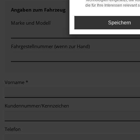
Technologien eingesetzt, die v
die für Ihre Interessen relevant s
Angaben zum Fahrzeug
Marke und Modell
Speichern
Fahrgestellnummer (wenn zur Hand)
Vorname *
Kundennummer/Kennzeichen
Telefon