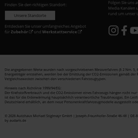
Folgen Sie uns 
Finden Sie den richtigen Standort:
Media Kanälen u
rund um unser 
Unsere Standorte
Entdecken Sie unser umfangreiches Angebot
für
Zubehör
und
Werkstattservice
Die angegebenen Werte wurden nach vorgeschriebenen Messverfahren (§ 2 Nrn. 5, 6,
Energieträger entstehen, werden bei der Emittlung der CO2-Emissionen gemäß der Ric
Vergleichszwecken zwischen den verschiedenen Fahrzeugtypen.
Hinweis nach Richtlinie 1999/94/EG:
Der Kraftstoffverbrauch und die CO2-Emissionen eines Fahrzeugs hängen nicht nur 
ist das für die Erderwärmung hauptsächlich verantwortliche Traubhausgas. Ein Leit
Deutschland erhältlich, an dem neue Personenkraftfahrzeugmodelle ausgestellt od
© 2026 Autohaus Michael Stiglmayr GmbH | Joseph-Fraunhofer-Straße 46-48 | DE-8
by audaris.de