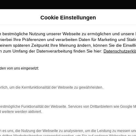
Cookie Einstellungen
 Gewährleistung
ie bestmögliche Nutzung unserer Webseite zu ermöglichen und unsere
rleistung
hierbei Ihre Präferenzen und verarbeiten Daten für Marketing und Stati
einem späteren Zeitpunkt Ihre Meinung ändern, können Sie die Einwillig
en zum Umfang der Datenverarbeitung finden Sie hier:
Datenschutzerkl
stens an die
en von uns eingesetzt:
n einen sicheren und
rlich, um die Kernfunktionalität der Webseite zu gewährleisten.
en wir mit allen
gängigen
seine Gewährleistung behält
lässlichen Erhalt der
estmögliche Funktionalität der Webseite. Services von Drittanbietern wie Google 
eitere werden aktiviert.
 es uns, die Nutzung der Webseite zu analysieren, um die Leistung zu messen u