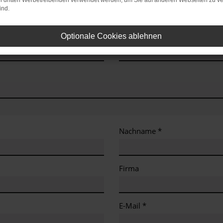
on dritten Werbetreibenden verwendet werden, um Sie auf anderen Webseiten zu ve
ind.
Erstzulassung/Baujahr
Optionale Cookies ablehnen
Nachname *
Firma
E-Mail *