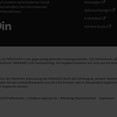
auf unseren verschiedenen Social
Neuwagen
nd erhalten Sie Informationen
Gebrauchtwagen
Unternehmen.
E-Mobilität
Karriere & Jobs
 6a PKW-EnVKV in der gegenwärtig geltenden Fassung) ermittelt. CO2-Emmisionen, die 
htlinie 1999/94/EG nicht berücksichtigt. Die Angaben beziehen sich nicht auf ein ein
von der effizienten Ausnutzung des Kraftstoffs durch das Fahrzeug ab, sondern werd
faden für den Kraftstoffverbrauch und die CO2-Emission aller in Deutschland angebote
er angeboten werden.
5276 Pfaffenhofen | info@vw-stiglmayr.de |
Webdesign
Barrierefreiheit
Impressum