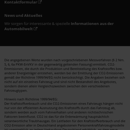
Kontaktformular
News und Aktuelles
Wir sorgen für interessante & spezielle
Informationen aus der
Automobilwelt
Die angegebenen Werte wurden nach vorgeschriebenen Messverfahren (§ 2 Nrn.
5, 6, 6a PKW-EnVKV in der gegenwärtig geltenden Fassung) ermittelt. CO2-
Emmisionen, die durch die Produktion und Bereitstellung des Kraftstoffes bzw.
anderer Energieträger entstehen, werden bei der Emittlung der CO2-Emissionen
gemäß der Richtlinie 1999/94/EG nicht berücksichtigt. Die Angaben beziehen sich
nicht auf ein einzelnes Fahrzeug und sind nicht Bestandteil des Angebotes,
sondern dienen allein Vergleichszwecken zwischen den verschiedenen
Fahrzeugtypen.
Hinweis nach Richtlinie 1999/94/EG:
Der Kraftstoffverbrauch und die CO2-Emissionen eines Fahrzeugs hängen nicht
nur von der effizienten Ausnutzung des Kraftstoffs durch das Fahrzeug ab,
sondern werden auch vom Fahrverhalten und anderen nichttechnischen
Faktoren beeinflusst. CO2 ist das für die Erderwärmung hauptsächlich
verantwortliche Traubhausgas. Ein Leitfaden für den Kraftstoffverbrauch und die
CO2-Emission aller in Deutschland angebotenen Personenkraftfahrzeugmodelle
ist unentgeltlich an jedem Verkaufsort Deutschland erhältlich, an dem neue