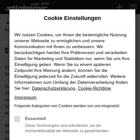
Zum
Hauptinhalt
Cookie Einstellungen
springen
Startseite
Karosserie- & Lackzentrum
Auto Unfallreparatur
Ersatzwagen
Wir nutzen Cookies, um Ihnen die bestmögliche Nutzung
unserer Webseite zu ermöglichen und unsere
Kommunikation mit Ihnen zu verbessern. Wir
Ersatzwagen
berücksichtigen hierbei Ihre Präferenzen und verarbeiten
Daten für Marketing und Statistiken nur, wenn Sie uns Ihre
Einwilligung geben. Wenn Sie zu einem späteren
Ein Unfall kann Ihre Mobilität einschränken und Ihren Alltag
Zeitpunkt Ihre Meinung ändern, können Sie die
beeinträchtigen.
Einwilligung jederzeit für die Zukunft widerrufen. Weitere
Informationen zum Umfang der Datenverarbeitung finden
Damit Sie nicht auf Ihr Auto verzichten müssen, stellen wir
Sie hier:
Datenschutzerklärung
,
Cookie-Richtlinie
.
Ihnen einen
günstigen und zuverlässigen Ersatzwagen
Impressum
zur Verfügung, der Ihnen die
Mobilität
garantiert. Sie
können aus
verschiedenen Modellen
und
Kategorien
Folgende Kategorien von Cookies werden von uns eingesetzt:
wählen, die zu Ihrem Bedarf passen.
Essentiell
Wir rechnen direkt mit Ihrer Versicherung ab und stellen
Diese Technologien sind erforderlich, um die
Ihnen den Ersatzwagen für die Dauer der Reparatur zur
Kernfunktionalität der Webseite zu gewährleisten.
Verfügung. So können Sie sich weiterhin frei bewegen.