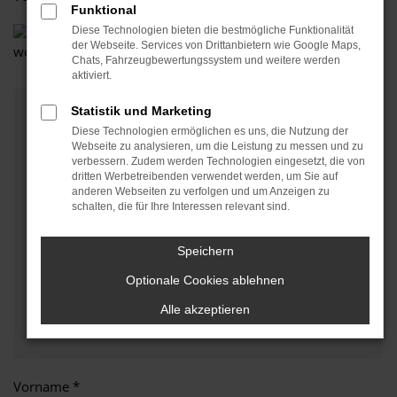
Funktional
Diese Technologien bieten die bestmögliche Funktionalität
der Webseite. Services von Drittanbietern wie Google Maps,
Chats, Fahrzeugbewertungssystem und weitere werden
aktiviert.
Statistik und Marketing
Angaben zum Fahrzeug
Diese Technologien ermöglichen es uns, die Nutzung der
Webseite zu analysieren, um die Leistung zu messen und zu
Marke und Modell
verbessern. Zudem werden Technologien eingesetzt, die von
dritten Werbetreibenden verwendet werden, um Sie auf
anderen Webseiten zu verfolgen und um Anzeigen zu
schalten, die für Ihre Interessen relevant sind.
Erstzulassung/Baujahr
Speichern
Optionale Cookies ablehnen
Fahrgestellnummer (wenn zur Hand)
Alle akzeptieren
Vorname *