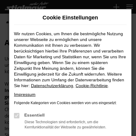
Zum
Hauptinhalt
Cookie Einstellungen
springen
Startseite
Reparaturleistungen
Audi Service
Audi Fahrzeug Checks
Wir nutzen Cookies, um Ihnen die bestmögliche Nutzung
unserer Webseite zu ermöglichen und unsere
Audi Fahrzeug Checks
Kommunikation mit Ihnen zu verbessern. Wir
berücksichtigen hierbei Ihre Präferenzen und verarbeiten
Daten für Marketing und Statistiken nur, wenn Sie uns Ihre
Unter dem Begriff Audi Fahrzeug Checks verbirgt sich ein
Einwilligung geben. Wenn Sie zu einem späteren
umfangreicher Service, den Sie ohne Weiteres skalieren
Zeitpunkt Ihre Meinung ändern, können Sie die
können.
Einwilligung jederzeit für die Zukunft widerrufen. Weitere
Informationen zum Umfang der Datenverarbeitung finden
Was das bedeutet? Ganz einfach, dass wir
neben
Sie hier:
Datenschutzerklärung
,
Cookie-Richtlinie
.
Inspektion und Wartung
auch „außer der Reihe“ einen
Impressum
genauen Blick auf Ihren Audi
werfen und damit die
Sicherheit erhöhen
. Zudem ermöglichen Audi Fahrzeug
Folgende Kategorien von Cookies werden von uns eingesetzt:
Checks zu jeder Zeit eine genaue und valide Einschätzung
des zu erwartenden Erlöses bei Verkauf. Wenn Sie möchten,
Essentiell
kombinieren wir den Check auch mit Reparaturen,
Diese Technologien sind erforderlich, um die
Kernfunktionalität der Webseite zu gewährleisten.
Instandsetzungen oder Optimierungen und denken in Ihrem
Sinne mit. Bei anstehendem Verkauf können wir auch über