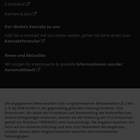
E-Mobilität
Karriere & Jobs
Der direkte Kontakt zu uns
Falls Sie in Kontakt mit uns treten wollen, gehen Sie bitte direkt zum
Kontaktformular
News und Aktuelles
Wir sorgen für interessante & spezielle
Informationen aus der
Automobilwelt
Die angegebenen Werte wurden nach vorgeschriebenen Messverfahren (§ 2 Nrn.
5, 6, 6a PKW-EnVKV in der gegenwärtig geltenden Fassung) ermittelt. CO2-
Emmisionen, die durch die Produktion und Bereitstellung des Kraftstoffes bzw.
anderer Energieträger entstehen, werden bei der Emittlung der CO2-Emissionen
gemäß der Richtlinie 1999/94/EG nicht berücksichtigt. Die Angaben beziehen sich
nicht auf ein einzelnes Fahrzeug und sind nicht Bestandteil des Angebotes,
sondern dienen allein Vergleichszwecken zwischen den verschiedenen
Fahrzeugtypen.