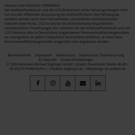
Hinweis nach Richtlinie 1999/94/EG:
Der Kraftstoffverbrauch und die CO2-Emissionen eines Fahrzeugs hängen nicht
nur von der effizienten Ausnutzung des Kraftstoffs durch das Fahrzeug ab,
sondern werden auch vom Fahrverhalten und anderen nichttechnischen
Faktoren beeinflusst. CO2 ist das für die Erderwärmung hauptsächlich
verantwortliche Traubhausgas. Ein Leitfaden für den Kraftstoffverbrauch und die
CO2-Emission aller in Deutschland angebotenen Personenkraftfahrzeugmodelle
ist unentgeltlich an jedem Verkaufsort Deutschland erhältlich, an dem neue
Personenkraftfahrzeugmodelle ausgestellt oder angeboten werden.
Barrierefreiheit
Impressum
Datenschutz
Datenschutz Terminbuchung
EU Data Act
Cookie Einstellungen
© 2026 Autohaus Michael Stiglmayr GmbH | Joseph-Fraunhofer-Straße 46-48 |
DE-85276 Pfaffenhofen | info@vw-stiglmayr.de |
Webdesign by audaris.de