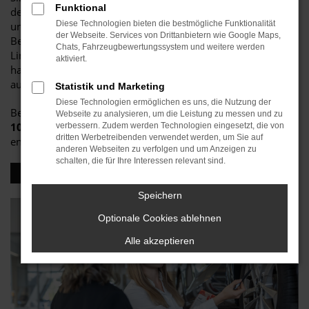
Funktional
den von Ihnen gewünschten Preis sprechen und
Diese Technologien bieten die bestmögliche Funktionalität
unterbreiten Ihnen möglicherweise ein attraktives Angebot.
der Webseite. Services von Drittanbietern wie Google Maps,
Beachten Sie dabei, dass die Audi Fahrzeug Checks in erster
Chats, Fahrzeugbewertungssystem und weitere werden
Linie die Betriebs- und Funktionssicherheit zum Gegenstand
aktiviert.
haben aber auf Wunsch auch auf andere Bereiche
ausgeweitet werden können.
Statistik und Marketing
Diese Technologien ermöglichen es uns, die Nutzung der
Bei Stiglmayr verfügen wir über die Erfahrung von
mehr als
Webseite zu analysieren, um die Leistung zu messen und zu
100 Jahren
in der Automobilbranche und arbeiten
verbessern. Zudem werden Technologien eingesetzt, die von
dritten Werbetreibenden verwendet werden, um Sie auf
entsprechend gründlich und mit
höchster Präzision
.
anderen Webseiten zu verfolgen und um Anzeigen zu
schalten, die für Ihre Interessen relevant sind.
ZUR SERVICEANFRAGE
Speichern
Optionale Cookies ablehnen
Alle akzeptieren