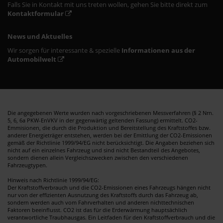
Falls Sie in Kontakt mit uns treten wollen, gehen Sie bitte direkt zum
Kontaktformular
News und Aktuelles
Wir sorgen für interessante & spezielle
Informationen aus der
Automobilwelt
Die angegebenen Werte wurden nach vorgeschriebenen Messverfahren (§ 2 Nrn.
5, 6, 6a PKW-EnVKV in der gegenwärtig geltenden Fassung) ermittelt. CO2-
Emmisionen, die durch die Produktion und Bereitstellung des Kraftstoffes bzw.
anderer Energieträger entstehen, werden bei der Emittlung der CO2-Emissionen
gemäß der Richtlinie 1999/94/EG nicht berücksichtigt. Die Angaben beziehen sich
nicht auf ein einzelnes Fahrzeug und sind nicht Bestandteil des Angebotes,
sondern dienen allein Vergleichszwecken zwischen den verschiedenen
Fahrzeugtypen.
Hinweis nach Richtlinie 1999/94/EG:
Der Kraftstoffverbrauch und die CO2-Emissionen eines Fahrzeugs hängen nicht
nur von der effizienten Ausnutzung des Kraftstoffs durch das Fahrzeug ab,
sondern werden auch vom Fahrverhalten und anderen nichttechnischen
Faktoren beeinflusst. CO2 ist das für die Erderwärmung hauptsächlich
verantwortliche Traubhausgas. Ein Leitfaden für den Kraftstoffverbrauch und die