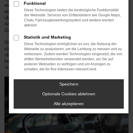
Funktional
einer Scheibe befinden oder aber der Durchmesser den Wert
Diese Technologien bieten die bestmögliche Funktionalität
eines Zwei-Euro-Stücks, also rund 26 Millimeter
der Webseite. Services von Drittanbietern wie Google Maps,
überschreitet, muss die Scheibe ausgetauscht werden.
Chats, Fahrzeugbewertungssystem und weitere werden
Ansonsten ist meist Smart Repair möglich, was Kosten und
aktiviert.
Zeit spart und in unserer Werkstatt schnell erledigt ist.
Statistik und Marketing
Die Kosten halten sich in einem engen Rahmen. Meist lassen
Diese Technologien ermöglichen es uns, die Nutzung der
sich Arbeiten im Bereich Seat und Cupra Glasreparatur
Webseite zu analysieren, um die Leistung zu messen und zu
ohnehin mit einer
Kaskoversicherung
abrechnen, was wir
verbessern. Zudem werden Technologien eingesetzt, die von
dritten Werbetreibenden verwendet werden, um Sie auf
bereitwillig für Sie übernehmen. Sie brauchen somit einfach
anderen Webseiten zu verfolgen und um Anzeigen zu
nur vorbeizukommen und den Rest erledigen wir für Sie.
schalten, die für Ihre Interessen relevant sind.
Speichern
Optionale Cookies ablehnen
Alle akzeptieren