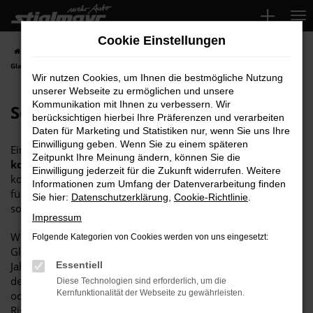
Zum
Hauptinhalt
Cookie Einstellungen
springen
Startseite
Reparaturleistungen
Seat & Cupra Service
Seat & Cupra
Glasreparatur
Wir nutzen Cookies, um Ihnen die bestmögliche Nutzung
unserer Webseite zu ermöglichen und unsere
Kommunikation mit Ihnen zu verbessern. Wir
Seat & Cupra Glasreparatur
berücksichtigen hierbei Ihre Präferenzen und verarbeiten
Daten für Marketing und Statistiken nur, wenn Sie uns Ihre
Einwilligung geben. Wenn Sie zu einem späteren
Eine
Seat oder Cupra Glasreparatur
ist oftmals die
Zeitpunkt Ihre Meinung ändern, können Sie die
kostengünstige Alternative
zum Auswechseln der
Einwilligung jederzeit für die Zukunft widerrufen. Weitere
kompletten Scheibe. Hinzu kommt, dass Sie auf diese Weise
Informationen zum Umfang der Datenverarbeitung finden
für mehr
Nachhaltigkeit
sorgen und Produktionskosten
Sie hier:
Datenschutzerklärung
,
Cookie-Richtlinie
.
sowie den Transport vermeiden.
Impressum
Wir von Stiglmayr sind ausgewiesene
Fachleute
für die
Folgende Kategorien von Cookies werden von uns eingesetzt:
Glasreparatur und widmen uns zudem seit vielen
Jahrzehnten dem Hersteller Seat sowie seit neuestem auch
Essentiell
dem Hersteller Cupra. Zugegeben: nicht immer ist die Seat
Diese Technologien sind erforderlich, um die
Kernfunktionalität der Webseite zu gewährleisten.
oder Cupra Glasreparatur möglich. Vor allem, wenn sich
Risse oder Steinschlag näher als zehn Zentimeter am Rand