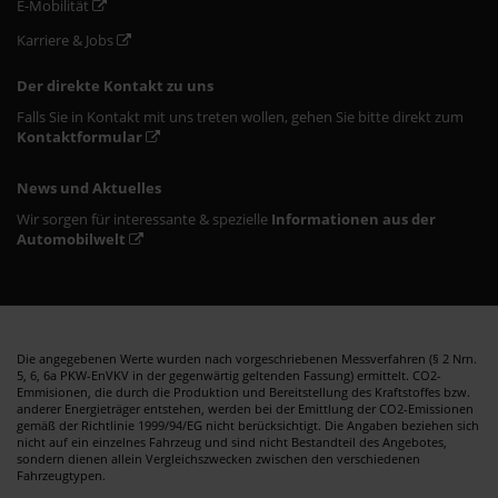
E-Mobilität
Karriere & Jobs
Der direkte Kontakt zu uns
Falls Sie in Kontakt mit uns treten wollen, gehen Sie bitte direkt zum
Kontaktformular
News und Aktuelles
Wir sorgen für interessante & spezielle
Informationen aus der
Automobilwelt
Die angegebenen Werte wurden nach vorgeschriebenen Messverfahren (§ 2 Nrn.
5, 6, 6a PKW-EnVKV in der gegenwärtig geltenden Fassung) ermittelt. CO2-
Emmisionen, die durch die Produktion und Bereitstellung des Kraftstoffes bzw.
anderer Energieträger entstehen, werden bei der Emittlung der CO2-Emissionen
gemäß der Richtlinie 1999/94/EG nicht berücksichtigt. Die Angaben beziehen sich
nicht auf ein einzelnes Fahrzeug und sind nicht Bestandteil des Angebotes,
sondern dienen allein Vergleichszwecken zwischen den verschiedenen
Fahrzeugtypen.