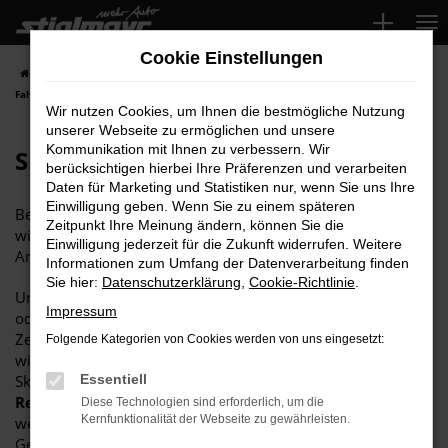
Zum
Hauptinhalt
Cookie Einstellungen
springen
Startseite
Reparaturleistungen
Skoda Service
Skoda
Fahrzeugvermessung
Wir nutzen Cookies, um Ihnen die bestmögliche Nutzung
unserer Webseite zu ermöglichen und unsere
Kommunikation mit Ihnen zu verbessern. Wir
Skoda Fahrzeugvermessung
berücksichtigen hierbei Ihre Präferenzen und verarbeiten
Daten für Marketing und Statistiken nur, wenn Sie uns Ihre
Einwilligung geben. Wenn Sie zu einem späteren
Bei Interesse an einer
Skoda Fahrzeugvermessung
sind
Zeitpunkt Ihre Meinung ändern, können Sie die
wir von Stiglmayr gerne für Sie da und übernehmen diese
Einwilligung jederzeit für die Zukunft widerrufen. Weitere
Arbeiten gründlich und zu einem
günstigen Preis
.
Informationen zum Umfang der Datenverarbeitung finden
Sie hier:
Datenschutzerklärung
,
Cookie-Richtlinie
.
Unser Tipp besteht darin, gleich im Rahmen von Wartung
Impressum
oder Inspektion die Fahrzeugvermessung mit zu buchen, um
Zeit zu sparen und auf der sicheren Seite zu sein. Konkret
Folgende Kategorien von Cookies werden von uns eingesetzt:
widmen wir uns in unserer Arbeit dem
Fahrwerk
Ihres
Skoda und werfen einen Blick auf
Essentiell
Sturz und Spur der
Reifen
sowie die
Ausrichtung der Achsen
. Dies ist wichtig,
Diese Technologien sind erforderlich, um die
Kernfunktionalität der Webseite zu gewährleisten.
weil anderenfalls übermäßiger Verschleiß bis hin zu einer
Gefährdung der Sicherheit droht. Zu beachten ist zudem,