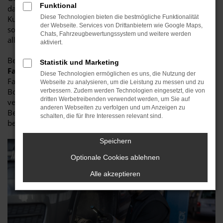
Funktional
dass Sie nicht erst auf Quietschen beim Fahren durch
Diese Technologien bieten die bestmögliche Funktionalität
Kurven oder eine Schrägstellung des Lenkrads etc. warten
der Webseite. Services von Drittanbietern wie Google Maps,
sollten, sondern in regelmäßigen Abständen checken, ob
Chats, Fahrzeugbewertungssystem und weitere werden
alles an Ihrem Fahrzeug in Ordnung ist.
aktiviert.
Beeinträchtigt werden die Werte bei einer
Skoda
Statistik und Marketing
Fahrzeugvermessung
vor allem vom individuellen
Diese Technologien ermöglichen es uns, die Nutzung der
Fahrverhalten. Wann immer Ihr Fahrzeug mit einem
Webseite zu analysieren, um die Leistung zu messen und zu
Bordstein kollidiert oder durch ein Schlagloch fährt,
verbessern. Zudem werden Technologien eingesetzt, die von
dritten Werbetreibenden verwendet werden, um Sie auf
verändert sich dessen Spur. Diese minimalen
anderen Webseiten zu verfolgen und um Anzeigen zu
Beeinträchtigungen summieren sich und sollten daher
schalten, die für Ihre Interessen relevant sind.
besser schnell behoben werden.
Speichern
Optionale Cookies ablehnen
Alle akzeptieren