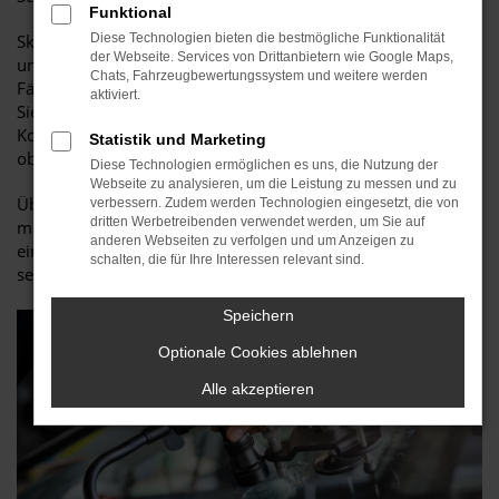
Funktional
Skoda Glasreparatur wird auch als
Diese Technologien bieten die bestmögliche Funktionalität
Smart Repair
bezeichnet
der Webseite. Services von Drittanbietern wie Google Maps,
und ist schnell erledigt. Die Kosten sind gering und in vielen
Chats, Fahrzeugbewertungssystem und weitere werden
Fällen springt ohnehin die
Kaskoversicherung
ein. Fragen
aktiviert.
Sie bei uns nach, wir übernehmen in diesem Fall die
Korrespondenz mit dem Versicherer bzw. erkennen schnell,
Statistik und Marketing
ob es sich um einen Versicherungsfall handelt.
Diese Technologien ermöglichen es uns, die Nutzung der
Webseite zu analysieren, um die Leistung zu messen und zu
Übrigens gilt bei der Glasreparatur die Faustformel von
verbessern. Zudem werden Technologien eingesetzt, die von
dritten Werbetreibenden verwendet werden, um Sie auf
minimal zehn Zentimeter Abstand vom Scheibenrand und
anderen Webseiten zu verfolgen und um Anzeigen zu
einem Durchmesser, der nicht größer als ca. 25 Millimeter
schalten, die für Ihre Interessen relevant sind.
sein darf.
Speichern
Optionale Cookies ablehnen
Alle akzeptieren