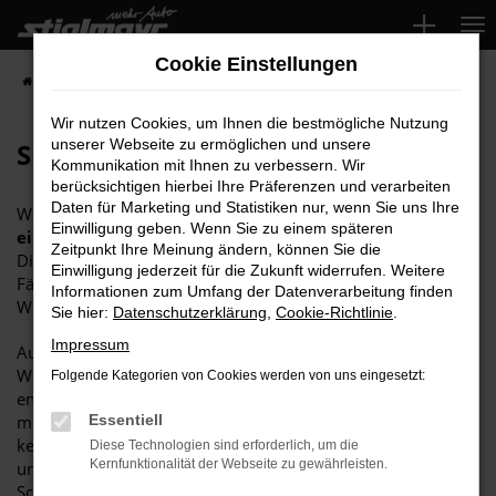
Zum
Hauptinhalt
Cookie Einstellungen
springen
Startseite
Reparaturleistungen
Skoda Service
Skoda Glasreparatur
Wir nutzen Cookies, um Ihnen die bestmögliche Nutzung
unserer Webseite zu ermöglichen und unsere
Skoda Glasreparatur
Kommunikation mit Ihnen zu verbessern. Wir
berücksichtigen hierbei Ihre Präferenzen und verarbeiten
Daten für Marketing und Statistiken nur, wenn Sie uns Ihre
Warum kompliziert und kostenaufwändig, wenn es auch
Einwilligung geben. Wenn Sie zu einem späteren
einfach
geht?
Zeitpunkt Ihre Meinung ändern, können Sie die
Die Rede ist von der
Skoda Glasreparatur
, die in vielen
Einwilligung jederzeit für die Zukunft widerrufen. Weitere
Fällen an die Stelle eines Austauschs der kompletten
Informationen zum Umfang der Datenverarbeitung finden
Windschutzscheibe treten kann.
Sie hier:
Datenschutzerklärung
,
Cookie-Richtlinie
.
Impressum
Ausgangspunkt ist meist Steinschlag, der vor allem in den
Wintermonaten leicht vorkommen kann. Die auf diese Weise
Folgende Kategorien von Cookies werden von uns eingesetzt:
entstehenden Beschädigungen am Autoglas sind oftmals
minimal, können sich aber mit der Zeit vergrößern, wenn
Essentiell
keine Glasreparatur stattfindet. Hier kommen wir ins Spiel
Diese Technologien sind erforderlich, um die
Kernfunktionalität der Webseite zu gewährleisten.
und prüfen mit schnellem und kompetentem Blick, ob die
Scheibe erneuert werden muss oder ob es einfacher geht.