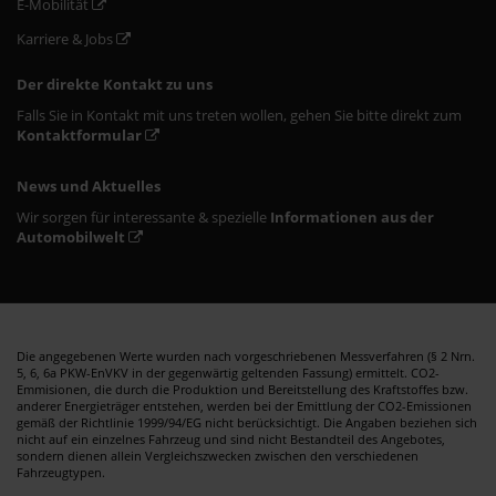
E-Mobilität
Karriere & Jobs
Der direkte Kontakt zu uns
Falls Sie in Kontakt mit uns treten wollen, gehen Sie bitte direkt zum
Kontaktformular
News und Aktuelles
Wir sorgen für interessante & spezielle
Informationen aus der
Automobilwelt
Die angegebenen Werte wurden nach vorgeschriebenen Messverfahren (§ 2 Nrn.
5, 6, 6a PKW-EnVKV in der gegenwärtig geltenden Fassung) ermittelt. CO2-
Emmisionen, die durch die Produktion und Bereitstellung des Kraftstoffes bzw.
anderer Energieträger entstehen, werden bei der Emittlung der CO2-Emissionen
gemäß der Richtlinie 1999/94/EG nicht berücksichtigt. Die Angaben beziehen sich
nicht auf ein einzelnes Fahrzeug und sind nicht Bestandteil des Angebotes,
sondern dienen allein Vergleichszwecken zwischen den verschiedenen
Fahrzeugtypen.