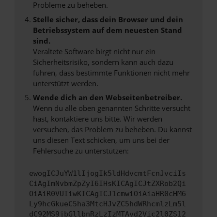
Probleme zu beheben.
Stelle sicher, dass dein Browser und dein
Betriebssystem auf dem neuesten Stand
sind.
Veraltete Software birgt nicht nur ein
Sicherheitsrisiko, sondern kann auch dazu
führen, dass bestimmte Funktionen nicht mehr
unterstützt werden.
Wende dich an den Webseitenbetreiber.
Wenn du alle oben genannten Schritte versucht
hast, kontaktiere uns bitte. Wir werden
versuchen, das Problem zu beheben. Du kannst
uns diesen Text schicken, um uns bei der
Fehlersuche zu unterstützen:
ewogICJuYW1lIjogIk5ldHdvcmtFcnJvciIs
CiAgImNvbmZpZyI6IHsKICAgICJtZXRob2Qi
OiAiR0VUIiwKICAgICJ1cmwiOiAiaHR0cHM6
Ly9hcGkueC5ha3MtcHJvZC5hdWRhcmlzLm5l
dC92MS9jbGllbnRzLzIzMTAvd2Vic2l0ZS12