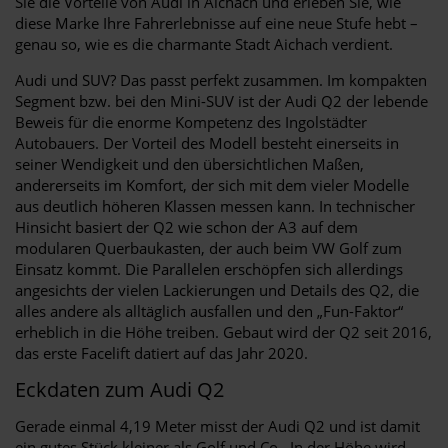
Sie die Vorteile von Audi in Aichach und erleben Sie, wie
diese Marke Ihre Fahrerlebnisse auf eine neue Stufe hebt –
genau so, wie es die charmante Stadt Aichach verdient.
Audi und SUV? Das passt perfekt zusammen. Im kompakten
Segment bzw. bei den Mini-SUV ist der Audi Q2 der lebende
Beweis für die enorme Kompetenz des Ingolstädter
Autobauers. Der Vorteil des Modell besteht einerseits in
seiner Wendigkeit und den übersichtlichen Maßen,
andererseits im Komfort, der sich mit dem vieler Modelle
aus deutlich höheren Klassen messen kann. In technischer
Hinsicht basiert der Q2 wie schon der A3 auf dem
modularen Querbaukasten, der auch beim VW Golf zum
Einsatz kommt. Die Parallelen erschöpfen sich allerdings
angesichts der vielen Lackierungen und Details des Q2, die
alles andere als alltäglich ausfallen und den „Fun-Faktor“
erheblich in die Höhe treiben. Gebaut wird der Q2 seit 2016,
das erste Facelift datiert auf das Jahr 2020.
Eckdaten zum Audi Q2
Gerade einmal 4,19 Meter misst der Audi Q2 und ist damit
ein gutes Stück kleiner als Golf und Co.. In der Höhe wird