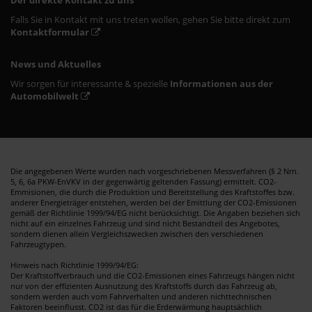
Falls Sie in Kontakt mit uns treten wollen, gehen Sie bitte direkt zum
Kontaktformular
News und Aktuelles
Wir sorgen für interessante & spezielle
Informationen aus der
Automobilwelt
Die angegebenen Werte wurden nach vorgeschriebenen Messverfahren (§ 2 Nrn.
5, 6, 6a PKW-EnVKV in der gegenwärtig geltenden Fassung) ermittelt. CO2-
Emmisionen, die durch die Produktion und Bereitstellung des Kraftstoffes bzw.
anderer Energieträger entstehen, werden bei der Emittlung der CO2-Emissionen
gemäß der Richtlinie 1999/94/EG nicht berücksichtigt. Die Angaben beziehen sich
nicht auf ein einzelnes Fahrzeug und sind nicht Bestandteil des Angebotes,
sondern dienen allein Vergleichszwecken zwischen den verschiedenen
Fahrzeugtypen.
Hinweis nach Richtlinie 1999/94/EG:
Der Kraftstoffverbrauch und die CO2-Emissionen eines Fahrzeugs hängen nicht
nur von der effizienten Ausnutzung des Kraftstoffs durch das Fahrzeug ab,
sondern werden auch vom Fahrverhalten und anderen nichttechnischen
Faktoren beeinflusst. CO2 ist das für die Erderwärmung hauptsächlich