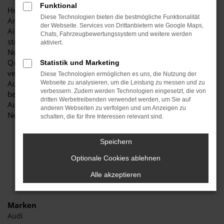
Funktional
Herzlich willkommen bei Autohaus Stiglmayr – Ihre erste
Diese Technologien bieten die bestmögliche Funktionalität
Anlaufstelle für exzellente Audi Q2 Neuwagen Fahrzeuge für
der Webseite. Services von Drittanbietern wie Google Maps,
Aichach und Umgebung! Unser renommiertes Autohaus ist
Chats, Fahrzeugbewertungssystem und weitere werden
stolz darauf, Ihnen eine herausragende Auswahl an Audi Q2
aktiviert.
Neuwagen zu präsentieren, die höchste Standards in Sachen
Qualität und Leistung erfüllen. Wir sind seit Jahren Ihr
Statistik und Marketing
vertrauenswürdiger Partner, wenn es um erstklassige
Diese Technologien ermöglichen es uns, die Nutzung der
Automobile geht. Erfahren Sie mehr über unsere
Webseite zu analysieren, um die Leistung zu messen und zu
verbessern. Zudem werden Technologien eingesetzt, die von
beeindruckende Audi Q2 Neuwagen Flotte und warum
dritten Werbetreibenden verwendet werden, um Sie auf
Autohaus Stiglmayr die bevorzugte Adresse für Audi Q2
anderen Webseiten zu verfolgen und um Anzeigen zu
Neuwagen Liebhaber ist.
schalten, die für Ihre Interessen relevant sind.
Speichern
Optionale Cookies ablehnen
Alle akzeptieren
Marken
Audi