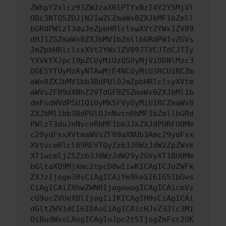
ZWhpY2xlcz93ZWJzaXRlPTYxNzI4Y2Y5MjVl
ODc3NTQ5ZDJjN2IwZCZmaWx0ZXJbMF1bZmll
bGRdPWlzT3duJmZpbHRlclswXVt2YWx1ZV09
dHJ1ZSZmaWx0ZXJbMV1bZmllbGRdPW1vZGVs
JmZpbHRlclsxXVt2YWx1ZV09JTVCJTdCJTIy
YXVkYXJpc19pZCUyMiUzQSUyMjViODNlMzc3
OGE5YTUyMzAyNTAwMjE4NCUyMiU3RCU1RCZm
aWx0ZXJbMV1bb3BdPUlOJmZpbHRlclsyXVtm
aWVsZF09dXNhZ2VTdGF0ZSZmaWx0ZXJbMl1b
dmFsdWVdPSU1QiUyMk5FVyUyMiU1RCZmaWx0
ZXJbMl1bb3BdPUlOJnNvcnRbMF1bZmllbGRd
PWlzT3duJnNvcnRbMF1bb3JkZXJdPURFU0Mm
c29ydFsxXVtmaWVsZF09aXNUb3Amc29ydFsx
XVtvcmRlcl09REVTQyZzb3J0WzJdW2ZpZWxk
XT1wcmljZSZzb3J0WzJdW29yZGVyXT1BU0Mm
bGltaXQ9MjAmc2tpcD0wIiwKICAgICJoZWFk
ZXJzIjoge30sCiAgICAiYm9keSI6IG51bGws
CiAgICAiZXhwZWN0IjogewogICAgICAicmVz
cG9uc2VUeXBlIjogIiIKICAgIH0sCiAgICAi
dGltZW91dCI6IDAsCiAgICAicHJvZ3Jlc3Mi
OiBudWxsLAogICAgInJpc2t5IjogZmFsc2UK