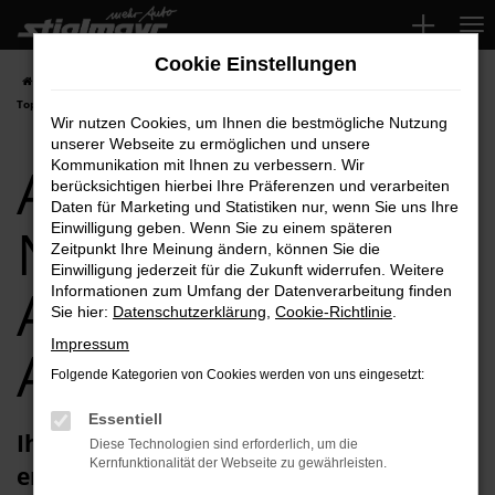
Zum
Hauptinhalt
Cookie Einstellungen
springen
Startseite
Aichach
Audi
Audi Q2
Audi Q2 Neuwagen für Aichach
Top-Angebote
Wir nutzen Cookies, um Ihnen die bestmögliche Nutzung
unserer Webseite zu ermöglichen und unsere
Audi Q2
Kommunikation mit Ihnen zu verbessern. Wir
berücksichtigen hierbei Ihre Präferenzen und verarbeiten
Daten für Marketing und Statistiken nur, wenn Sie uns Ihre
Neuwagen für
Einwilligung geben. Wenn Sie zu einem späteren
Zeitpunkt Ihre Meinung ändern, können Sie die
Einwilligung jederzeit für die Zukunft widerrufen. Weitere
Aichach Top-
Informationen zum Umfang der Datenverarbeitung finden
Sie hier:
Datenschutzerklärung
,
Cookie-Richtlinie
.
Impressum
Angebote
Folgende Kategorien von Cookies werden von uns eingesetzt:
Essentiell
Ihren Audi Q2 Neuwagen für Aichach
Diese Technologien sind erforderlich, um die
Kernfunktionalität der Webseite zu gewährleisten.
erhalten Sie im Autohaus Stiglmayr