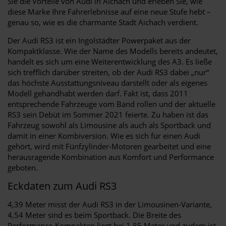
Sie die Vorteile von Audi in Aichach und erleben Sie, wie
diese Marke Ihre Fahrerlebnisse auf eine neue Stufe hebt –
genau so, wie es die charmante Stadt Aichach verdient.
Der Audi RS3 ist ein Ingolstädter Powerpaket aus der
Kompaktklasse. Wie der Name des Modells bereits andeutet,
handelt es sich um eine Weiterentwicklung des A3. Es ließe
sich trefflich darüber streiten, ob der Audi RS3 dabei „nur“
das höchste Ausstattungsniveau darstellt oder als eigenes
Modell gehandhabt werden darf. Fakt ist, dass 2011
entsprechende Fahrzeuge vom Band rollen und der aktuelle
RS3 sein Debüt im Sommer 2021 feierte. Zu haben ist das
Fahrzeug sowohl als Limousine als auch als Sportback und
damit in einer Kombiversion. Wie es sich für einen Audi
gehört, wird mit Fünfzylinder-Motoren gearbeitet und eine
herausragende Kombination aus Komfort und Performance
geboten.
Eckdaten zum Audi RS3
4,39 Meter misst der Audi RS3 in der Limousinen-Variante,
4,54 Meter sind es beim Sportback. Die Breite des
Performance-Kompakten liegt bei 1,85 Meter und zudem ist