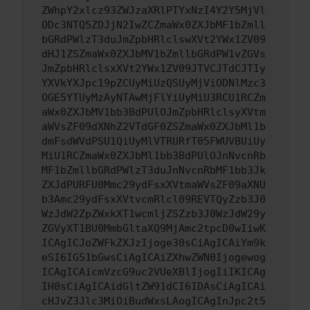
ZWhpY2xlcz93ZWJzaXRlPTYxNzI4Y2Y5MjVl
ODc3NTQ5ZDJjN2IwZCZmaWx0ZXJbMF1bZmll
bGRdPWlzT3duJmZpbHRlclswXVt2YWx1ZV09
dHJ1ZSZmaWx0ZXJbMV1bZmllbGRdPW1vZGVs
JmZpbHRlclsxXVt2YWx1ZV09JTVCJTdCJTIy
YXVkYXJpc19pZCUyMiUzQSUyMjViODNlMzc3
OGE5YTUyMzAyNTAwMjFlYiUyMiU3RCU1RCZm
aWx0ZXJbMV1bb3BdPUlOJmZpbHRlclsyXVtm
aWVsZF09dXNhZ2VTdGF0ZSZmaWx0ZXJbMl1b
dmFsdWVdPSU1QiUyMlVTRURfT05FWUVBUiUy
MiU1RCZmaWx0ZXJbMl1bb3BdPUlOJnNvcnRb
MF1bZmllbGRdPWlzT3duJnNvcnRbMF1bb3Jk
ZXJdPURFU0Mmc29ydFsxXVtmaWVsZF09aXNU
b3Amc29ydFsxXVtvcmRlcl09REVTQyZzb3J0
WzJdW2ZpZWxkXT1wcmljZSZzb3J0WzJdW29y
ZGVyXT1BU0MmbGltaXQ9MjAmc2tpcD0wIiwK
ICAgICJoZWFkZXJzIjoge30sCiAgICAiYm9k
eSI6IG51bGwsCiAgICAiZXhwZWN0Ijogewog
ICAgICAicmVzcG9uc2VUeXBlIjogIiIKICAg
IH0sCiAgICAidGltZW91dCI6IDAsCiAgICAi
cHJvZ3Jlc3MiOiBudWxsLAogICAgInJpc2t5