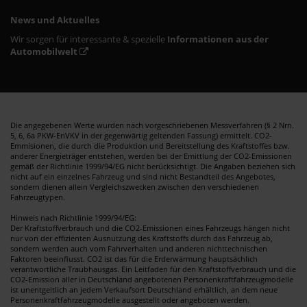
News und Aktuelles
Wir sorgen für interessante & spezielle
Informationen aus der
Automobilwelt
Die angegebenen Werte wurden nach vorgeschriebenen Messverfahren (§ 2 Nrn.
5, 6, 6a PKW-EnVKV in der gegenwärtig geltenden Fassung) ermittelt. CO2-
Emmisionen, die durch die Produktion und Bereitstellung des Kraftstoffes bzw.
anderer Energieträger entstehen, werden bei der Emittlung der CO2-Emissionen
gemäß der Richtlinie 1999/94/EG nicht berücksichtigt. Die Angaben beziehen sich
nicht auf ein einzelnes Fahrzeug und sind nicht Bestandteil des Angebotes,
sondern dienen allein Vergleichszwecken zwischen den verschiedenen
Fahrzeugtypen.
Hinweis nach Richtlinie 1999/94/EG:
Der Kraftstoffverbrauch und die CO2-Emissionen eines Fahrzeugs hängen nicht
nur von der effizienten Ausnutzung des Kraftstoffs durch das Fahrzeug ab,
sondern werden auch vom Fahrverhalten und anderen nichttechnischen
Faktoren beeinflusst. CO2 ist das für die Erderwärmung hauptsächlich
verantwortliche Traubhausgas. Ein Leitfaden für den Kraftstoffverbrauch und die
CO2-Emission aller in Deutschland angebotenen Personenkraftfahrzeugmodelle
ist unentgeltlich an jedem Verkaufsort Deutschland erhältlich, an dem neue
Personenkraftfahrzeugmodelle ausgestellt oder angeboten werden.