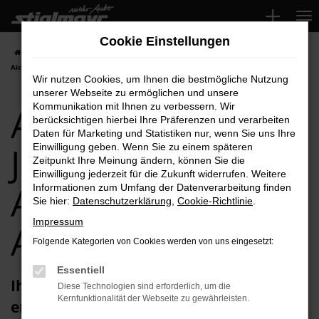
Zum
Hauptinhalt
Cookie Einstellungen
springen
Startseite
Aichach
Audi
Audi RS3
Audi RS3 Jahreswagen für
Aichach Top-Angebote
Wir nutzen Cookies, um Ihnen die bestmögliche Nutzung
unserer Webseite zu ermöglichen und unsere
Audi RS3
Kommunikation mit Ihnen zu verbessern. Wir
berücksichtigen hierbei Ihre Präferenzen und verarbeiten
Daten für Marketing und Statistiken nur, wenn Sie uns Ihre
Jahreswagen für
Einwilligung geben. Wenn Sie zu einem späteren
Zeitpunkt Ihre Meinung ändern, können Sie die
Einwilligung jederzeit für die Zukunft widerrufen. Weitere
Aichach Top-
Informationen zum Umfang der Datenverarbeitung finden
Sie hier:
Datenschutzerklärung
,
Cookie-Richtlinie
.
Impressum
Angebote
Folgende Kategorien von Cookies werden von uns eingesetzt:
Essentiell
Ihren Audi RS3 Jahreswagen für Aichach
Diese Technologien sind erforderlich, um die
Kernfunktionalität der Webseite zu gewährleisten.
erhalten Sie im Autohaus Stiglmayr