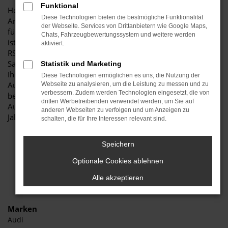
Funktional
Herzlich willkommen bei Autohaus Stiglmayr – Ihre erste
Diese Technologien bieten die bestmögliche Funktionalität
Anlaufstelle für exzellente Audi RS3 Jahreswagen Fahrzeuge
der Webseite. Services von Drittanbietern wie Google Maps,
für Aichach und Umgebung! Unser renommiertes Autohaus
Chats, Fahrzeugbewertungssystem und weitere werden
ist stolz darauf, Ihnen eine herausragende Auswahl an Audi
aktiviert.
RS3 Jahreswagen zu präsentieren, die höchste Standards in
Sachen Qualität und Leistung erfüllen. Wir sind seit Jahren
Statistik und Marketing
Ihr vertrauenswürdiger Partner, wenn es um erstklassige
Diese Technologien ermöglichen es uns, die Nutzung der
Automobile geht. Erfahren Sie mehr über unsere
Webseite zu analysieren, um die Leistung zu messen und zu
verbessern. Zudem werden Technologien eingesetzt, die von
beeindruckende Audi RS3 Jahreswagen Flotte und warum
dritten Werbetreibenden verwendet werden, um Sie auf
Autohaus Stiglmayr die bevorzugte Adresse für Audi RS3
anderen Webseiten zu verfolgen und um Anzeigen zu
Jahreswagen Liebhaber ist.
schalten, die für Ihre Interessen relevant sind.
Speichern
Optionale Cookies ablehnen
Alle akzeptieren
Marken
Audi