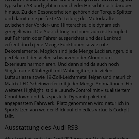
typischen A3 und geht in mancherlei Hinsicht noch darüber
hinaus. Zu den Besonderheiten gehören der Torque-Splitter
und damit eine perfekte Verteilung der Motorkräfte
zwischen der Vorder- und Hinterachse, die dynamisch
geregelt wird. Die Ausrichtung im Innenraum ist komplett
auf Fahrerin oder Fahrer ausgerichtet und das Lenkrad
erfreut durch jede Menge Funktionen sowie rote
Dekorelemente. Möglich sind jede Menge Lackierungen, die
perfekt mit den vielen schwarzen oder Aluminium-
Exterieurs harmonieren. Und dann sind da auch noch
Singleframe-Kühlergrill mit Wabengitter, die vielen
Luftauslässe sowie 19-Zoll-Leichtmetallfelgen und natürlich
Matrix-LED-Scheinwerfer mit jeder Menge Animationen. Ein
weiteres Highlight ist die Launch-Control mit visualisiertem
Countdown und das spezielle Dynamikpaket mit
angepasstem Fahrwerk. Platz genommen wird natürlich in
Sportsitzen von wo der Blick auf ein edles virtuells Cockpit
fällt.
Ausstattung des Audi RS3
Wer Lust hat, nutzt im Audi RS3 Amazon Music sowie den