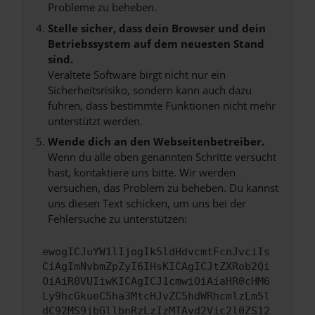
Probleme zu beheben.
Stelle sicher, dass dein Browser und dein
Betriebssystem auf dem neuesten Stand
sind.
Veraltete Software birgt nicht nur ein
Sicherheitsrisiko, sondern kann auch dazu
führen, dass bestimmte Funktionen nicht mehr
unterstützt werden.
Wende dich an den Webseitenbetreiber.
Wenn du alle oben genannten Schritte versucht
hast, kontaktiere uns bitte. Wir werden
versuchen, das Problem zu beheben. Du kannst
uns diesen Text schicken, um uns bei der
Fehlersuche zu unterstützen:
ewogICJuYW1lIjogIk5ldHdvcmtFcnJvciIs
CiAgImNvbmZpZyI6IHsKICAgICJtZXRob2Qi
OiAiR0VUIiwKICAgICJ1cmwiOiAiaHR0cHM6
Ly9hcGkueC5ha3MtcHJvZC5hdWRhcmlzLm5l
dC92MS9jbGllbnRzLzIzMTAvd2Vic2l0ZS12