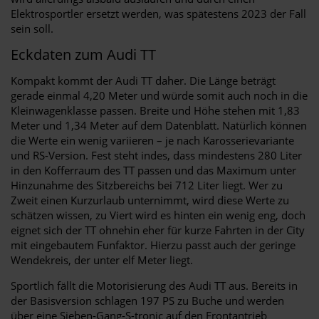
Elektrosportler ersetzt werden, was spätestens 2023 der Fall
sein soll.
Eckdaten zum Audi TT
Kompakt kommt der Audi TT daher. Die Länge beträgt
gerade einmal 4,20 Meter und würde somit auch noch in die
Kleinwagenklasse passen. Breite und Höhe stehen mit 1,83
Meter und 1,34 Meter auf dem Datenblatt. Natürlich können
die Werte ein wenig variieren – je nach Karosserievariante
und RS-Version. Fest steht indes, dass mindestens 280 Liter
in den Kofferraum des TT passen und das Maximum unter
Hinzunahme des Sitzbereichs bei 712 Liter liegt. Wer zu
Zweit einen Kurzurlaub unternimmt, wird diese Werte zu
schätzen wissen, zu Viert wird es hinten ein wenig eng, doch
eignet sich der TT ohnehin eher für kurze Fahrten in der City
mit eingebautem Funfaktor. Hierzu passt auch der geringe
Wendekreis, der unter elf Meter liegt.
Sportlich fällt die Motorisierung des Audi TT aus. Bereits in
der Basisversion schlagen 197 PS zu Buche und werden
über eine Sieben-Gang-S-tronic auf den Frontantrieb