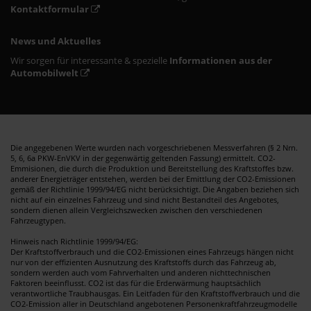
Kontaktformular
News und Aktuelles
Wir sorgen für interessante & spezielle
Informationen aus der
Automobilwelt
Die angegebenen Werte wurden nach vorgeschriebenen Messverfahren (§ 2 Nrn.
5, 6, 6a PKW-EnVKV in der gegenwärtig geltenden Fassung) ermittelt. CO2-
Emmisionen, die durch die Produktion und Bereitstellung des Kraftstoffes bzw.
anderer Energieträger entstehen, werden bei der Emittlung der CO2-Emissionen
gemäß der Richtlinie 1999/94/EG nicht berücksichtigt. Die Angaben beziehen sich
nicht auf ein einzelnes Fahrzeug und sind nicht Bestandteil des Angebotes,
sondern dienen allein Vergleichszwecken zwischen den verschiedenen
Fahrzeugtypen.
Hinweis nach Richtlinie 1999/94/EG:
Der Kraftstoffverbrauch und die CO2-Emissionen eines Fahrzeugs hängen nicht
nur von der effizienten Ausnutzung des Kraftstoffs durch das Fahrzeug ab,
sondern werden auch vom Fahrverhalten und anderen nichttechnischen
Faktoren beeinflusst. CO2 ist das für die Erderwärmung hauptsächlich
verantwortliche Traubhausgas. Ein Leitfaden für den Kraftstoffverbrauch und die
CO2-Emission aller in Deutschland angebotenen Personenkraftfahrzeugmodelle