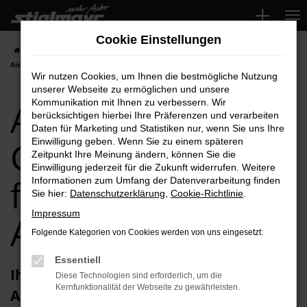
Zum
Hauptinhalt
Cookie Einstellungen
springen
Startseite
Aichach
Audi
Audi TT
Audi TT Gebrauchtwagen für
Aichach Top-Angebote
Wir nutzen Cookies, um Ihnen die bestmögliche Nutzung
unserer Webseite zu ermöglichen und unsere
Audi TT
Kommunikation mit Ihnen zu verbessern. Wir
berücksichtigen hierbei Ihre Präferenzen und verarbeiten
Daten für Marketing und Statistiken nur, wenn Sie uns Ihre
Gebrauchtwagen
Einwilligung geben. Wenn Sie zu einem späteren
Zeitpunkt Ihre Meinung ändern, können Sie die
Einwilligung jederzeit für die Zukunft widerrufen. Weitere
für Aichach Top-
Informationen zum Umfang der Datenverarbeitung finden
Sie hier:
Datenschutzerklärung
,
Cookie-Richtlinie
.
Impressum
Angebote
Folgende Kategorien von Cookies werden von uns eingesetzt:
Essentiell
Ihren Audi TT Gebrauchtwagen für
Diese Technologien sind erforderlich, um die
Kernfunktionalität der Webseite zu gewährleisten.
Aichach erhalten Sie im Autohaus