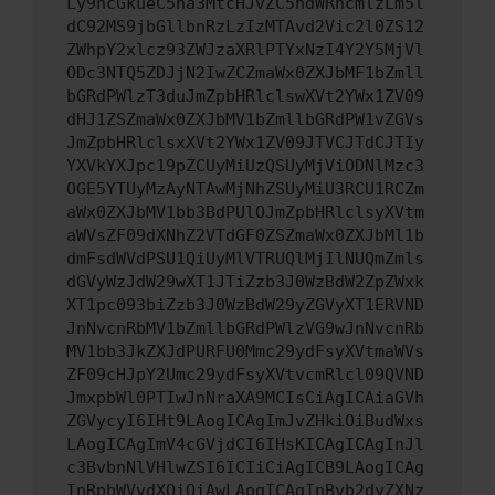
Ly9hcGkueC5ha3MtcHJvZC5hdWRhcmlzLm5l
dC92MS9jbGllbnRzLzIzMTAvd2Vic2l0ZS12
ZWhpY2xlcz93ZWJzaXRlPTYxNzI4Y2Y5MjVl
ODc3NTQ5ZDJjN2IwZCZmaWx0ZXJbMF1bZmll
bGRdPWlzT3duJmZpbHRlclswXVt2YWx1ZV09
dHJ1ZSZmaWx0ZXJbMV1bZmllbGRdPW1vZGVs
JmZpbHRlclsxXVt2YWx1ZV09JTVCJTdCJTIy
YXVkYXJpc19pZCUyMiUzQSUyMjViODNlMzc3
OGE5YTUyMzAyNTAwMjNhZSUyMiU3RCU1RCZm
aWx0ZXJbMV1bb3BdPUlOJmZpbHRlclsyXVtm
aWVsZF09dXNhZ2VTdGF0ZSZmaWx0ZXJbMl1b
dmFsdWVdPSU1QiUyMlVTRUQlMjIlNUQmZmls
dGVyWzJdW29wXT1JTiZzb3J0WzBdW2ZpZWxk
XT1pc093biZzb3J0WzBdW29yZGVyXT1ERVND
JnNvcnRbMV1bZmllbGRdPWlzVG9wJnNvcnRb
MV1bb3JkZXJdPURFU0Mmc29ydFsyXVtmaWVs
ZF09cHJpY2Umc29ydFsyXVtvcmRlcl09QVND
JmxpbWl0PTIwJnNraXA9MCIsCiAgICAiaGVh
ZGVycyI6IHt9LAogICAgImJvZHkiOiBudWxs
LAogICAgImV4cGVjdCI6IHsKICAgICAgInJl
c3BvbnNlVHlwZSI6ICIiCiAgICB9LAogICAg
InRpbWVvdXQiOiAwLAogICAgInByb2dyZXNz