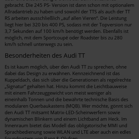
gebracht. Die 245 PS- Version ist dann schon mit optionalem
Allradantrieb zu haben und sowohl der TTS als auch der TT
RS arbeiten ausschließlich „auf allen Vieren“. Die Leistung
liegt hier bei 320 bis 400 PS, sodass mit der Topversion nur
3,7 Sekunden auf 100 km/h benötigt werden. Ebenfalls ist
möglich, mit dem Sportcoupé oder Roadster bis zu 280
km/h schnell unterwegs zu sein.
Besonderheiten des Audi TT
Es ist kaum möglich, über den Audi TT zu sprechen, ohne
dabei das Design zu erwähnen. Kennzeichnend ist das
Kuppeldach, das sich über die Generationen als regelrechte
„Signatur“ gehalten hat. Hinzu kommt die Leichtbauweise
mit einem Fahrzeuggewicht von meist weniger als
eineinhalb Tonnen und die bewährte technische Basis des
modularen Querbaukastens (MQB). Wer möchte, gönnt sich
den Audi TT mitsamt Matrix-LED-Scheinwerfern sowie
dynamischen Blinkern und einem Lichtband am Heck. Im
Innenraum bietet das Modell das obligatorische MMI und
Sprachbedienung sowie WLAN und LTE aber auch ein edles
Soundsystem von Bang & Olufsen.