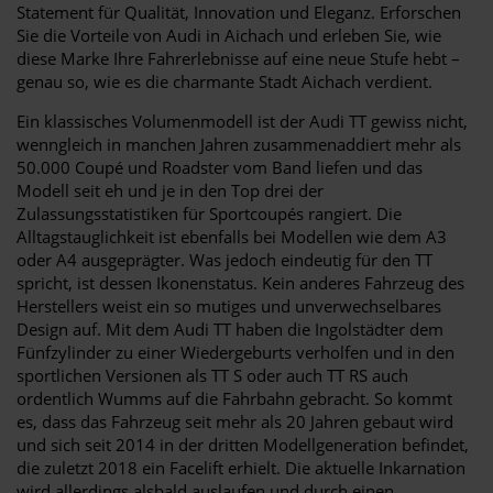
Statement für Qualität, Innovation und Eleganz. Erforschen
Sie die Vorteile von Audi in Aichach und erleben Sie, wie
diese Marke Ihre Fahrerlebnisse auf eine neue Stufe hebt –
genau so, wie es die charmante Stadt Aichach verdient.
Ein klassisches Volumenmodell ist der Audi TT gewiss nicht,
wenngleich in manchen Jahren zusammenaddiert mehr als
50.000 Coupé und Roadster vom Band liefen und das
Modell seit eh und je in den Top drei der
Zulassungsstatistiken für Sportcoupés rangiert. Die
Alltagstauglichkeit ist ebenfalls bei Modellen wie dem A3
oder A4 ausgeprägter. Was jedoch eindeutig für den TT
spricht, ist dessen Ikonenstatus. Kein anderes Fahrzeug des
Herstellers weist ein so mutiges und unverwechselbares
Design auf. Mit dem Audi TT haben die Ingolstädter dem
Fünfzylinder zu einer Wiedergeburts verholfen und in den
sportlichen Versionen als TT S oder auch TT RS auch
ordentlich Wumms auf die Fahrbahn gebracht. So kommt
es, dass das Fahrzeug seit mehr als 20 Jahren gebaut wird
und sich seit 2014 in der dritten Modellgeneration befindet,
die zuletzt 2018 ein Facelift erhielt. Die aktuelle Inkarnation
wird allerdings alsbald auslaufen und durch einen