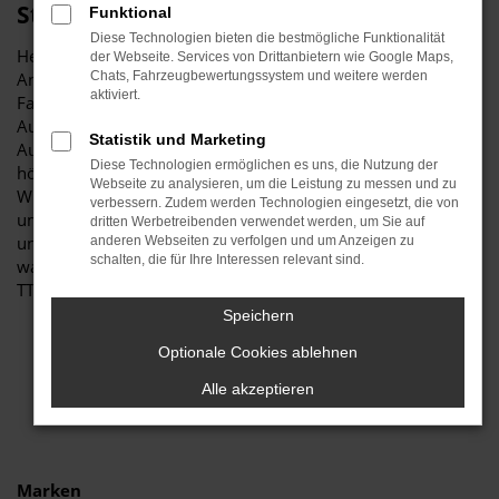
Stiglmayr
Funktional
Diese Technologien bieten die bestmögliche Funktionalität
Herzlich willkommen bei Autohaus Stiglmayr – Ihre erste
der Webseite. Services von Drittanbietern wie Google Maps,
Anlaufstelle für exzellente Audi TT Gebrauchtwagen
Chats, Fahrzeugbewertungssystem und weitere werden
aktiviert.
Fahrzeuge für Aichach und Umgebung! Unser renommiertes
Autohaus ist stolz darauf, Ihnen eine herausragende
Statistik und Marketing
Auswahl an Audi TT Gebrauchtwagen zu präsentieren, die
Diese Technologien ermöglichen es uns, die Nutzung der
höchste Standards in Sachen Qualität und Leistung erfüllen.
Webseite zu analysieren, um die Leistung zu messen und zu
Wir sind seit Jahren Ihr vertrauenswürdiger Partner, wenn es
verbessern. Zudem werden Technologien eingesetzt, die von
um erstklassige Automobile geht. Erfahren Sie mehr über
dritten Werbetreibenden verwendet werden, um Sie auf
unsere beeindruckende Audi TT Gebrauchtwagen Flotte und
anderen Webseiten zu verfolgen und um Anzeigen zu
schalten, die für Ihre Interessen relevant sind.
warum Autohaus Stiglmayr die bevorzugte Adresse für Audi
TT Gebrauchtwagen Liebhaber ist.
Speichern
Optionale Cookies ablehnen
Alle akzeptieren
Marken