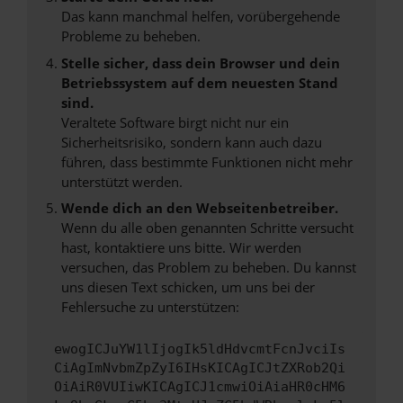
Das kann manchmal helfen, vorübergehende
Probleme zu beheben.
Stelle sicher, dass dein Browser und dein
Betriebssystem auf dem neuesten Stand
sind.
Veraltete Software birgt nicht nur ein
Sicherheitsrisiko, sondern kann auch dazu
führen, dass bestimmte Funktionen nicht mehr
unterstützt werden.
Wende dich an den Webseitenbetreiber.
Wenn du alle oben genannten Schritte versucht
hast, kontaktiere uns bitte. Wir werden
versuchen, das Problem zu beheben. Du kannst
uns diesen Text schicken, um uns bei der
Fehlersuche zu unterstützen:
ewogICJuYW1lIjogIk5ldHdvcmtFcnJvciIs
CiAgImNvbmZpZyI6IHsKICAgICJtZXRob2Qi
OiAiR0VUIiwKICAgICJ1cmwiOiAiaHR0cHM6