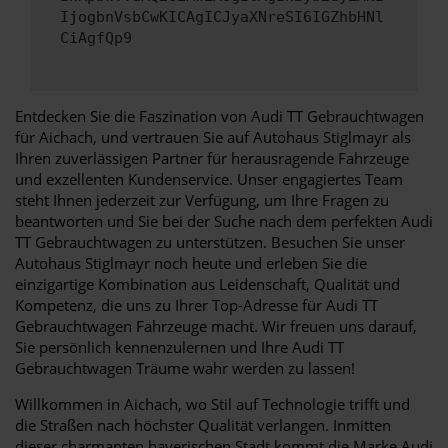
IjogbnVsbCwKICAgICJyaXNreSI6IGZhbHNl
CiAgfQp9
Entdecken Sie die Faszination von Audi TT Gebrauchtwagen
für Aichach, und vertrauen Sie auf Autohaus Stiglmayr als
Ihren zuverlässigen Partner für herausragende Fahrzeuge
und exzellenten Kundenservice. Unser engagiertes Team
steht Ihnen jederzeit zur Verfügung, um Ihre Fragen zu
beantworten und Sie bei der Suche nach dem perfekten Audi
TT Gebrauchtwagen zu unterstützen. Besuchen Sie unser
Autohaus Stiglmayr noch heute und erleben Sie die
einzigartige Kombination aus Leidenschaft, Qualität und
Kompetenz, die uns zu Ihrer Top-Adresse für Audi TT
Gebrauchtwagen Fahrzeuge macht. Wir freuen uns darauf,
Sie persönlich kennenzulernen und Ihre Audi TT
Gebrauchtwagen Träume wahr werden zu lassen!
Willkommen in Aichach, wo Stil auf Technologie trifft und
die Straßen nach höchster Qualität verlangen. Inmitten
dieser charmanten bayerischen Stadt kommt die Marke Audi