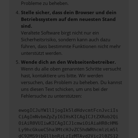
Probleme zu beheben.
Stelle sicher, dass dein Browser und dein
Betriebssystem auf dem neuesten Stand
sind.
Veraltete Software birgt nicht nur ein
Sicherheitsrisiko, sondern kann auch dazu
führen, dass bestimmte Funktionen nicht mehr
unterstützt werden.
Wende dich an den Webseitenbetreiber.
Wenn du alle oben genannten Schritte versucht
hast, kontaktiere uns bitte. Wir werden
versuchen, das Problem zu beheben. Du kannst
uns diesen Text schicken, um uns bei der
Fehlersuche zu unterstützen:
ewogICJuYW1lIjogIk5ldHdvcmtFcnJvciIs
CiAgImNvbmZpZyI6IHsKICAgICJtZXRob2Qi
OiAiR0VUIiwKICAgICJ1cmwiOiAiaHR0cHM6
Ly9hcGkueC5ha3MtcHJvZC5hdWRhcmlzLm5l
dC92MS9jbGllbnRzLzIzMTAvd2Vic2l0ZS12