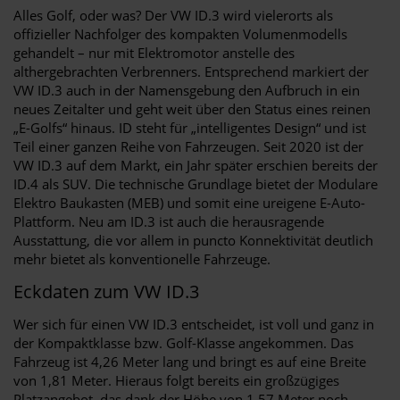
Alles Golf, oder was? Der VW ID.3 wird vielerorts als
offizieller Nachfolger des kompakten Volumenmodells
gehandelt – nur mit Elektromotor anstelle des
althergebrachten Verbrenners. Entsprechend markiert der
VW ID.3 auch in der Namensgebung den Aufbruch in ein
neues Zeitalter und geht weit über den Status eines reinen
„E-Golfs“ hinaus. ID steht für „intelligentes Design“ und ist
Teil einer ganzen Reihe von Fahrzeugen. Seit 2020 ist der
VW ID.3 auf dem Markt, ein Jahr später erschien bereits der
ID.4 als SUV. Die technische Grundlage bietet der Modulare
Elektro Baukasten (MEB) und somit eine ureigene E-Auto-
Plattform. Neu am ID.3 ist auch die herausragende
Ausstattung, die vor allem in puncto Konnektivität deutlich
mehr bietet als konventionelle Fahrzeuge.
Eckdaten zum VW ID.3
Wer sich für einen VW ID.3 entscheidet, ist voll und ganz in
der Kompaktklasse bzw. Golf-Klasse angekommen. Das
Fahrzeug ist 4,26 Meter lang und bringt es auf eine Breite
von 1,81 Meter. Hieraus folgt bereits ein großzügiges
Platzangebot, das dank der Höhe von 1,57 Meter noch