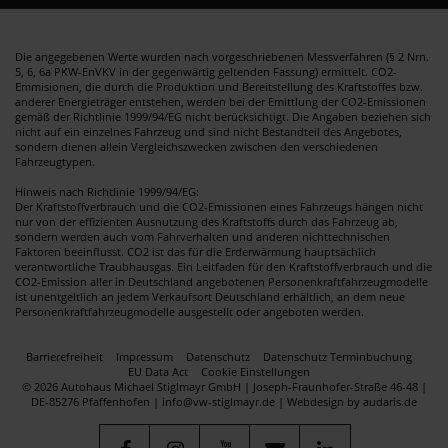
Die angegebenen Werte wurden nach vorgeschriebenen Messverfahren (§ 2 Nrn.
5, 6, 6a PKW-EnVKV in der gegenwärtig geltenden Fassung) ermittelt. CO2-
Emmisionen, die durch die Produktion und Bereitstellung des Kraftstoffes bzw.
anderer Energieträger entstehen, werden bei der Emittlung der CO2-Emissionen
gemäß der Richtlinie 1999/94/EG nicht berücksichtigt. Die Angaben beziehen sich
nicht auf ein einzelnes Fahrzeug und sind nicht Bestandteil des Angebotes,
sondern dienen allein Vergleichszwecken zwischen den verschiedenen
Fahrzeugtypen.
Hinweis nach Richtlinie 1999/94/EG:
Der Kraftstoffverbrauch und die CO2-Emissionen eines Fahrzeugs hängen nicht
nur von der effizienten Ausnutzung des Kraftstoffs durch das Fahrzeug ab,
sondern werden auch vom Fahrverhalten und anderen nichttechnischen
Faktoren beeinflusst. CO2 ist das für die Erderwärmung hauptsächlich
verantwortliche Traubhausgas. Ein Leitfaden für den Kraftstoffverbrauch und die
CO2-Emission aller in Deutschland angebotenen Personenkraftfahrzeugmodelle
ist unentgeltlich an jedem Verkaufsort Deutschland erhältlich, an dem neue
Personenkraftfahrzeugmodelle ausgestellt oder angeboten werden.
Barrierefreiheit
Impressum
Datenschutz
Datenschutz Terminbuchung
EU Data Act
Cookie Einstellungen
© 2026 Autohaus Michael Stiglmayr GmbH | Joseph-Fraunhofer-Straße 46-48 |
DE-85276 Pfaffenhofen | info@vw-stiglmayr.de |
Webdesign by audaris.de