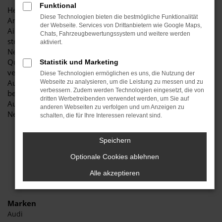
Funktional
Herzlich willkommen bei Autohaus Stiglmayr – Ihre erste
Diese Technologien bieten die bestmögliche Funktionalität
Anlaufstelle für exzellente VW ID.3 Neuwagen Fahrzeuge für
der Webseite. Services von Drittanbietern wie Google Maps,
Aichach und Umgebung! Unser renommiertes Autohaus ist
Chats, Fahrzeugbewertungssystem und weitere werden
stolz darauf, Ihnen eine herausragende Auswahl an VW ID.3
aktiviert.
Neuwagen zu präsentieren, die höchste Standards in Sachen
Qualität und Leistung erfüllen. Wir sind seit Jahren Ihr
Statistik und Marketing
vertrauenswürdiger Partner, wenn es um erstklassige
Diese Technologien ermöglichen es uns, die Nutzung der
Automobile geht. Erfahren Sie mehr über unsere
Webseite zu analysieren, um die Leistung zu messen und zu
verbessern. Zudem werden Technologien eingesetzt, die von
beeindruckende VW ID.3 Neuwagen Flotte und warum
dritten Werbetreibenden verwendet werden, um Sie auf
Autohaus Stiglmayr die bevorzugte Adresse für VW ID.3
anderen Webseiten zu verfolgen und um Anzeigen zu
Neuwagen Liebhaber ist.
schalten, die für Ihre Interessen relevant sind.
Speichern
Optionale Cookies ablehnen
Alle akzeptieren
Marken
Audi