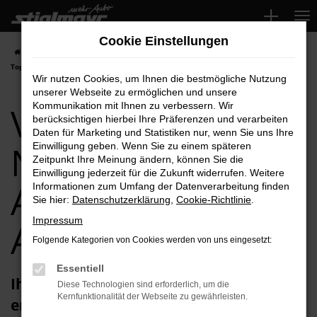
Zum
Hauptinhalt
Cookie Einstellungen
springen
Startseite
Aichach
VW
VW ID.3
VW ID.3 Neuwagen für Aichach
Top-Angebote
Wir nutzen Cookies, um Ihnen die bestmögliche Nutzung
unserer Webseite zu ermöglichen und unsere
VW ID.3
Kommunikation mit Ihnen zu verbessern. Wir
berücksichtigen hierbei Ihre Präferenzen und verarbeiten
Daten für Marketing und Statistiken nur, wenn Sie uns Ihre
Neuwagen für
Einwilligung geben. Wenn Sie zu einem späteren
Zeitpunkt Ihre Meinung ändern, können Sie die
Einwilligung jederzeit für die Zukunft widerrufen. Weitere
Aichach Top-
Informationen zum Umfang der Datenverarbeitung finden
Sie hier:
Datenschutzerklärung
,
Cookie-Richtlinie
.
Impressum
Angebote
Folgende Kategorien von Cookies werden von uns eingesetzt:
Essentiell
Ihren VW ID.3 Neuwagen für Aichach
Diese Technologien sind erforderlich, um die
Kernfunktionalität der Webseite zu gewährleisten.
erhalten Sie im Autohaus Stiglmayr