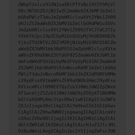
ZWhpY2xlcz93ZWJzaXRlPTYxNzI4Y2Y5MjVl
ODc3NTQ5ZDJjN2IwZCZmaWx0ZXJbMF1bZmll
bGRdPWlzT3duJmZpbHRlclswXVt2YWx1ZV09
dHJ1ZSZmaWx0ZXJbMV1bZmllbGRdPW1vZGVs
JmZpbHRlclsxXVt2YWx1ZV09JTVCJTdCJTIy
YXVkYXJpc19pZCUyMiUzQSUyMjVkODQ4ODZk
YjkzZTU2NTViZDZlM2RjNiUyMiU3RCU1RCZm
aWx0ZXJbMV1bb3BdPUlOJmZpbHRlclsyXVtm
aWVsZF09dXNhZ2VTdGF0ZSZmaWx0ZXJbMl1b
dmFsdWVdPSU1QiUyMk5FVyUyMiU1RCZmaWx0
ZXJbMl1bb3BdPUlOJnNvcnRbMF1bZmllbGRd
PWlzT3duJnNvcnRbMF1bb3JkZXJdPURFU0Mm
c29ydFsxXVtmaWVsZF09aXNUb3Amc29ydFsx
XVtvcmRlcl09REVTQyZzb3J0WzJdW2ZpZWxk
XT1wcmljZSZzb3J0WzJdW29yZGVyXT1BU0Mm
bGltaXQ9MjAmc2tpcD0wIiwKICAgICJoZWFk
ZXJzIjoge30sCiAgICAiYm9keSI6IG51bGws
CiAgICAiZXhwZWN0IjogewogICAgICAicmVz
cG9uc2VUeXBlIjogIiIKICAgIH0sCiAgICAi
dGltZW91dCI6IDAsCiAgICAicHJvZ3Jlc3Mi
OiBudWxsLAogICAgInJpc2t5IjogZmFsc2UK