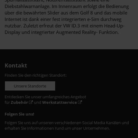
Diebstahlwarnanlage. Im Innenraum erfolgt die Bedienung
über die bewährten Slider aus dem Golf 8 und das mobile
Internet ist dank einer fest integrierten e-Sim durchweg
nutzbar. Zuletzt erfreut der VW ID.3 mit einem Head-Up-
Display und integrierter Augmented Reality- Funktion.
Kontakt
Finden Sie den richtigen Standort:
Unsere Standorte
Entdecken Sie unser umfangreiches Angebot
für
Zubehör
und
Werkstattservice
Folgen Sie uns!
Folgen Sie uns auf unseren verschiedenen Social Media Kanälen und
erhalten Sie Informationen rund um unser Unternehmen.