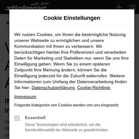
Zum
Hauptinhalt
Cookie Einstellungen
springen
Startseite
Aichach
VW
VW ID.4 für Aichach Top-Angebote
Wir nutzen Cookies, um Ihnen die bestmögliche Nutzung
VW ID.4 für
unserer Webseite zu ermöglichen und unsere
Kommunikation mit Ihnen zu verbessern. Wir
berücksichtigen hierbei Ihre Präferenzen und verarbeiten
Aichach Top-
Daten für Marketing und Statistiken nur, wenn Sie uns Ihre
Einwilligung geben. Wenn Sie zu einem späteren
Zeitpunkt Ihre Meinung ändern, können Sie die
Angebote
Einwilligung jederzeit für die Zukunft widerrufen. Weitere
Informationen zum Umfang der Datenverarbeitung finden
Sie hier:
Datenschutzerklärung
,
Cookie-Richtlinie
.
Impressum
Ihren VW ID.4 für Aichach erhalten Sie
Folgende Kategorien von Cookies werden von uns eingesetzt:
im Autohaus Stiglmayr
Essentiell
Herzlich willkommen bei Autohaus Stiglmayr – Ihre erste
Diese Technologien sind erforderlich, um die
Anlaufstelle für exzellente VW ID.4 Fahrzeuge für Aichach
Kernfunktionalität der Webseite zu gewährleisten.
und Umgebung! Unser renommiertes Autohaus ist stolz