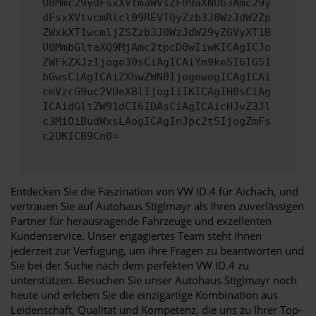
U0Mmc29ydFsxXVtmaWVsZF09aXNUb3Amc29y
dFsxXVtvcmRlcl09REVTQyZzb3J0WzJdW2Zp
ZWxkXT1wcmljZSZzb3J0WzJdW29yZGVyXT1B
U0MmbGltaXQ9MjAmc2tpcD0wIiwKICAgICJo
ZWFkZXJzIjoge30sCiAgICAiYm9keSI6IG51
bGwsCiAgICAiZXhwZWN0IjogewogICAgICAi
cmVzcG9uc2VUeXBlIjogIiIKICAgIH0sCiAg
ICAidGltZW91dCI6IDAsCiAgICAicHJvZ3Jl
c3MiOiBudWxsLAogICAgInJpc2t5IjogZmFs
c2UKICB9Cn0=
Entdecken Sie die Faszination von VW ID.4 für Aichach, und
vertrauen Sie auf Autohaus Stiglmayr als Ihren zuverlässigen
Partner für herausragende Fahrzeuge und exzellenten
Kundenservice. Unser engagiertes Team steht Ihnen
jederzeit zur Verfügung, um Ihre Fragen zu beantworten und
Sie bei der Suche nach dem perfekten VW ID.4 zu
unterstützen. Besuchen Sie unser Autohaus Stiglmayr noch
heute und erleben Sie die einzigartige Kombination aus
Leidenschaft, Qualität und Kompetenz, die uns zu Ihrer Top-