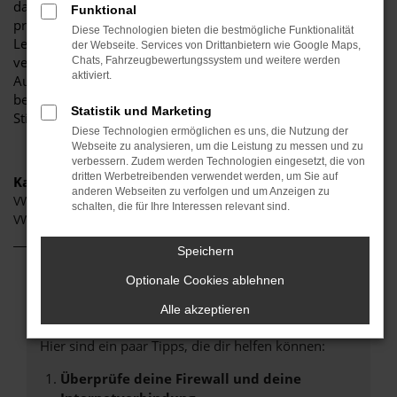
darauf, Ihnen eine herausragende Auswahl an VW ID.4 zu
Funktional
präsentieren, die höchste Standards in Sachen Qualität und
Diese Technologien bieten die bestmögliche Funktionalität
Leistung erfüllen. Wir sind seit Jahren Ihr
der Webseite. Services von Drittanbietern wie Google Maps,
vertrauenswürdiger Partner, wenn es um erstklassige
Chats, Fahrzeugbewertungssystem und weitere werden
aktiviert.
Automobile geht. Erfahren Sie mehr über unsere
beeindruckende VW ID.4 Flotte und warum Autohaus
Statistik und Marketing
Stiglmayr die bevorzugte Adresse für VW ID.4 Liebhaber ist.
Diese Technologien ermöglichen es uns, die Nutzung der
Webseite zu analysieren, um die Leistung zu messen und zu
verbessern. Zudem werden Technologien eingesetzt, die von
dritten Werbetreibenden verwendet werden, um Sie auf
Kategorie
anderen Webseiten zu verfolgen und um Anzeigen zu
VW ID.4 Neuwagen Aichach
schalten, die für Ihre Interessen relevant sind.
VW ID.4 Gebrauchtwagen Aichach
Speichern
Optionale Cookies ablehnen
Fehler: Network Error
Alle akzeptieren
Beim Laden ist ein Fehler aufgetreten.
Hier sind ein paar Tipps, die dir helfen können:
Überprüfe deine Firewall und deine