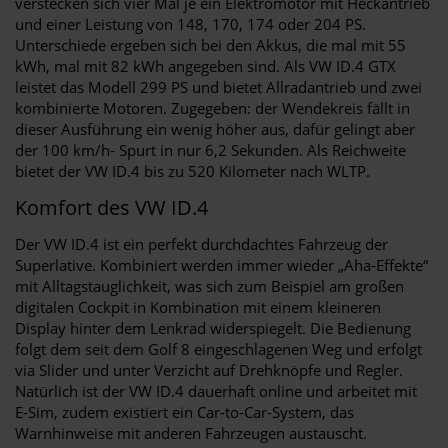
verstecken sich vier Mal je ein Elektromotor mit Heckantrieb
und einer Leistung von 148, 170, 174 oder 204 PS.
Unterschiede ergeben sich bei den Akkus, die mal mit 55
kWh, mal mit 82 kWh angegeben sind. Als VW ID.4 GTX
leistet das Modell 299 PS und bietet Allradantrieb und zwei
kombinierte Motoren. Zugegeben: der Wendekreis fällt in
dieser Ausführung ein wenig höher aus, dafür gelingt aber
der 100 km/h- Spurt in nur 6,2 Sekunden. Als Reichweite
bietet der VW ID.4 bis zu 520 Kilometer nach WLTP.
Komfort des VW ID.4
Der VW ID.4 ist ein perfekt durchdachtes Fahrzeug der
Superlative. Kombiniert werden immer wieder „Aha-Effekte“
mit Alltagstauglichkeit, was sich zum Beispiel am großen
digitalen Cockpit in Kombination mit einem kleineren
Display hinter dem Lenkrad widerspiegelt. Die Bedienung
folgt dem seit dem Golf 8 eingeschlagenen Weg und erfolgt
via Slider und unter Verzicht auf Drehknöpfe und Regler.
Natürlich ist der VW ID.4 dauerhaft online und arbeitet mit
E-Sim, zudem existiert ein Car-to-Car-System, das
Warnhinweise mit anderen Fahrzeugen austauscht.