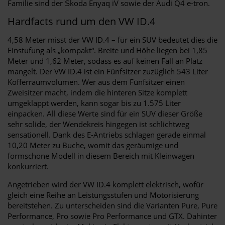
Familie sind der Škoda Enyaq iV sowie der Audi Q4 e-tron.
Hardfacts rund um den VW ID.4
4,58 Meter misst der VW ID.4 – für ein SUV bedeutet dies die
Einstufung als „kompakt“. Breite und Höhe liegen bei 1,85
Meter und 1,62 Meter, sodass es auf keinen Fall an Platz
mangelt. Der VW ID.4 ist ein Fünfsitzer zuzüglich 543 Liter
Kofferraumvolumen. Wer aus dem Fünfsitzer einen
Zweisitzer macht, indem die hinteren Sitze komplett
umgeklappt werden, kann sogar bis zu 1.575 Liter
einpacken. All diese Werte sind für ein SUV dieser Größe
sehr solide, der Wendekreis hingegen ist schlichtweg
sensationell. Dank des E-Antriebs schlagen gerade einmal
10,20 Meter zu Buche, womit das geräumige und
formschöne Modell in diesem Bereich mit Kleinwagen
konkurriert.
Angetrieben wird der VW ID.4 komplett elektrisch, wofür
gleich eine Reihe an Leistungsstufen und Motorisierung
bereitstehen. Zu unterscheiden sind die Varianten Pure, Pure
Performance, Pro sowie Pro Performance und GTX. Dahinter