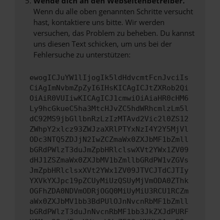
Wende dich an den Webseitenbetreiber.
Wenn du alle oben genannten Schritte versucht
hast, kontaktiere uns bitte. Wir werden
versuchen, das Problem zu beheben. Du kannst
uns diesen Text schicken, um uns bei der
Fehlersuche zu unterstützen:
ewogICJuYW1lIjogIk5ldHdvcmtFcnJvciIs
CiAgImNvbmZpZyI6IHsKICAgICJtZXRob2Qi
OiAiR0VUIiwKICAgICJ1cmwiOiAiaHR0cHM6
Ly9hcGkueC5ha3MtcHJvZC5hdWRhcmlzLm5l
dC92MS9jbGllbnRzLzIzMTAvd2Vic2l0ZS12
ZWhpY2xlcz93ZWJzaXRlPTYxNzI4Y2Y5MjVl
ODc3NTQ5ZDJjN2IwZCZmaWx0ZXJbMF1bZmll
bGRdPWlzT3duJmZpbHRlclswXVt2YWx1ZV09
dHJ1ZSZmaWx0ZXJbMV1bZmllbGRdPW1vZGVs
JmZpbHRlclsxXVt2YWx1ZV09JTVCJTdCJTIy
YXVkYXJpc19pZCUyMiUzQSUyMjVmODA0ZThk
OGFhZDA0NDVmODRjOGQ0MiUyMiU3RCU1RCZm
aWx0ZXJbMV1bb3BdPUlOJnNvcnRbMF1bZmll
bGRdPWlzT3duJnNvcnRbMF1bb3JkZXJdPURF