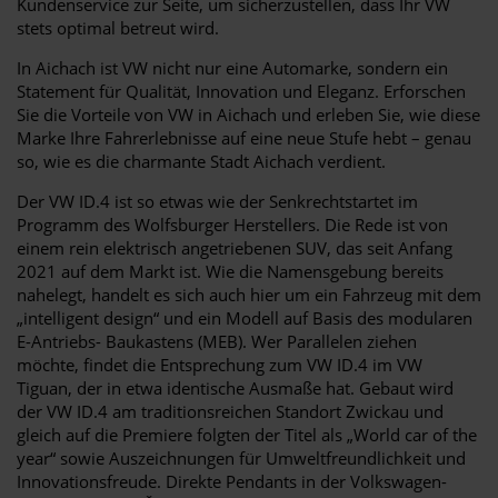
Kundenservice zur Seite, um sicherzustellen, dass Ihr VW
stets optimal betreut wird.
In Aichach ist VW nicht nur eine Automarke, sondern ein
Statement für Qualität, Innovation und Eleganz. Erforschen
Sie die Vorteile von VW in Aichach und erleben Sie, wie diese
Marke Ihre Fahrerlebnisse auf eine neue Stufe hebt – genau
so, wie es die charmante Stadt Aichach verdient.
Der VW ID.4 ist so etwas wie der Senkrechtstartet im
Programm des Wolfsburger Herstellers. Die Rede ist von
einem rein elektrisch angetriebenen SUV, das seit Anfang
2021 auf dem Markt ist. Wie die Namensgebung bereits
nahelegt, handelt es sich auch hier um ein Fahrzeug mit dem
„intelligent design“ und ein Modell auf Basis des modularen
E-Antriebs- Baukastens (MEB). Wer Parallelen ziehen
möchte, findet die Entsprechung zum VW ID.4 im VW
Tiguan, der in etwa identische Ausmaße hat. Gebaut wird
der VW ID.4 am traditionsreichen Standort Zwickau und
gleich auf die Premiere folgten der Titel als „World car of the
year“ sowie Auszeichnungen für Umweltfreundlichkeit und
Innovationsfreude. Direkte Pendants in der Volkswagen-