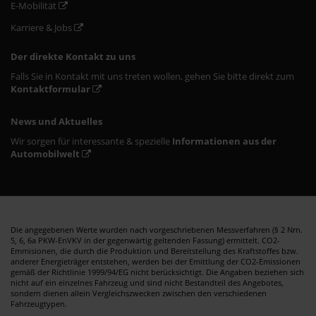
E-Mobilität
Karriere & Jobs
Der direkte Kontakt zu uns
Falls Sie in Kontakt mit uns treten wollen, gehen Sie bitte direkt zum
Kontaktformular
News und Aktuelles
Wir sorgen für interessante & spezielle
Informationen aus der
Automobilwelt
Die angegebenen Werte wurden nach vorgeschriebenen Messverfahren (§ 2 Nrn.
5, 6, 6a PKW-EnVKV in der gegenwärtig geltenden Fassung) ermittelt. CO2-
Emmisionen, die durch die Produktion und Bereitstellung des Kraftstoffes bzw.
anderer Energieträger entstehen, werden bei der Emittlung der CO2-Emissionen
gemäß der Richtlinie 1999/94/EG nicht berücksichtigt. Die Angaben beziehen sich
nicht auf ein einzelnes Fahrzeug und sind nicht Bestandteil des Angebotes,
sondern dienen allein Vergleichszwecken zwischen den verschiedenen
Fahrzeugtypen.