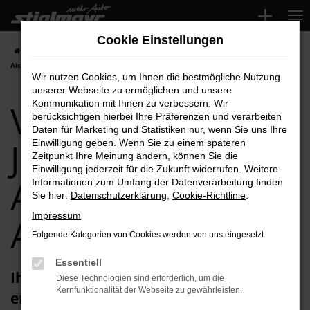
Zum
Hauptinhalt
Cookie Einstellungen
springen
Startseite
Aichach
VW
VW Polo
VW Polo Jahreswagen für
Aichach Top-Angebote
Wir nutzen Cookies, um Ihnen die bestmögliche Nutzung
unserer Webseite zu ermöglichen und unsere
VW Polo
Kommunikation mit Ihnen zu verbessern. Wir
berücksichtigen hierbei Ihre Präferenzen und verarbeiten
Daten für Marketing und Statistiken nur, wenn Sie uns Ihre
Jahreswagen für
Einwilligung geben. Wenn Sie zu einem späteren
Zeitpunkt Ihre Meinung ändern, können Sie die
Einwilligung jederzeit für die Zukunft widerrufen. Weitere
Aichach Top-
Informationen zum Umfang der Datenverarbeitung finden
Sie hier:
Datenschutzerklärung
,
Cookie-Richtlinie
.
Impressum
Angebote
Folgende Kategorien von Cookies werden von uns eingesetzt:
Essentiell
Ihren VW Polo Jahreswagen für Aichach
Diese Technologien sind erforderlich, um die
Kernfunktionalität der Webseite zu gewährleisten.
erhalten Sie im Autohaus Stiglmayr