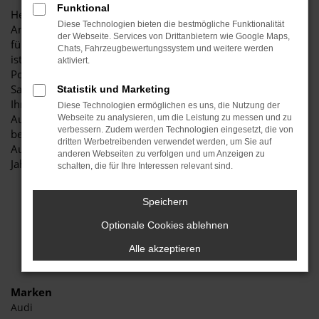
Funktional
Herzlich willkommen bei Autohaus Stiglmayr – Ihre erste
Diese Technologien bieten die bestmögliche Funktionalität
Anlaufstelle für exzellente VW Polo Jahreswagen Fahrzeuge
der Webseite. Services von Drittanbietern wie Google Maps,
für Aichach und Umgebung! Unser renommiertes Autohaus
Chats, Fahrzeugbewertungssystem und weitere werden
ist stolz darauf, Ihnen eine herausragende Auswahl an VW
aktiviert.
Polo Jahreswagen zu präsentieren, die höchste Standards in
Sachen Qualität und Leistung erfüllen. Wir sind seit Jahren
Statistik und Marketing
Ihr vertrauenswürdiger Partner, wenn es um erstklassige
Diese Technologien ermöglichen es uns, die Nutzung der
Automobile geht. Erfahren Sie mehr über unsere
Webseite zu analysieren, um die Leistung zu messen und zu
verbessern. Zudem werden Technologien eingesetzt, die von
beeindruckende VW Polo Jahreswagen Flotte und warum
dritten Werbetreibenden verwendet werden, um Sie auf
Autohaus Stiglmayr die bevorzugte Adresse für VW Polo
anderen Webseiten zu verfolgen und um Anzeigen zu
Jahreswagen Liebhaber ist.
schalten, die für Ihre Interessen relevant sind.
Speichern
Optionale Cookies ablehnen
Alle akzeptieren
Marken
Audi