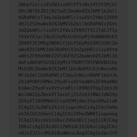
ZWhpY2xlcz93ZWJzaXRlPTYxNzI4Y2Y5MjVl
ODc3NTQ5ZDJjN2IwZCZmaWx0ZXJbMF1bZmll
bGRdPWlzT3duJmZpbHRlclswXVt2YWx1ZV09
dHJ1ZSZmaWx0ZXJbMV1bZmllbGRdPW1vZGVs
JmZpbHRlclsxXVt2YWx1ZV09JTVCJTdCJTIy
YXVkYXJpc19pZCUyMiUzQSUyMjVhNWNhMzE5
ZDA0Y2E5MDg5NDViYjUxYSUyMiU3RCU1RCZm
aWx0ZXJbMV1bb3BdPUlOJmZpbHRlclsyXVtm
aWVsZF09dXNhZ2VTdGF0ZSZmaWx0ZXJbMl1b
dmFsdWVdPSU1QiUyMlVTRURfT05FWUVBUiUy
MiU1RCZmaWx0ZXJbMl1bb3BdPUlOJnNvcnRb
MF1bZmllbGRdPWlzT3duJnNvcnRbMF1bb3Jk
ZXJdPURFU0Mmc29ydFsxXVtmaWVsZF09aXNU
b3Amc29ydFsxXVtvcmRlcl09REVTQyZzb3J0
WzJdW2ZpZWxkXT1wcmljZSZzb3J0WzJdW29y
ZGVyXT1BU0MmbGltaXQ9MjAmc2tpcD0wIiwK
ICAgICJoZWFkZXJzIjoge30sCiAgICAiYm9k
eSI6IG51bGwsCiAgICAiZXhwZWN0Ijogewog
ICAgICAicmVzcG9uc2VUeXBlIjogIiIKICAg
IH0sCiAgICAidGltZW91dCI6IDAsCiAgICAi
cHJvZ3Jlc3MiOiBudWxsLAogICAgInJpc2t5