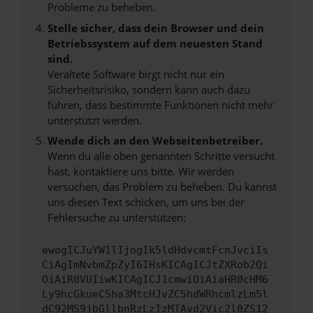
Probleme zu beheben.
Stelle sicher, dass dein Browser und dein
Betriebssystem auf dem neuesten Stand
sind.
Veraltete Software birgt nicht nur ein
Sicherheitsrisiko, sondern kann auch dazu
führen, dass bestimmte Funktionen nicht mehr
unterstützt werden.
Wende dich an den Webseitenbetreiber.
Wenn du alle oben genannten Schritte versucht
hast, kontaktiere uns bitte. Wir werden
versuchen, das Problem zu beheben. Du kannst
uns diesen Text schicken, um uns bei der
Fehlersuche zu unterstützen:
ewogICJuYW1lIjogIk5ldHdvcmtFcnJvciIs
CiAgImNvbmZpZyI6IHsKICAgICJtZXRob2Qi
OiAiR0VUIiwKICAgICJ1cmwiOiAiaHR0cHM6
Ly9hcGkueC5ha3MtcHJvZC5hdWRhcmlzLm5l
dC92MS9jbGllbnRzLzIzMTAvd2Vic2l0ZS12