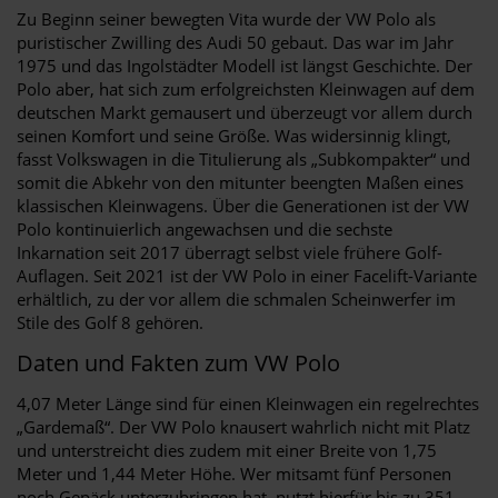
Zu Beginn seiner bewegten Vita wurde der VW Polo als
puristischer Zwilling des Audi 50 gebaut. Das war im Jahr
1975 und das Ingolstädter Modell ist längst Geschichte. Der
Polo aber, hat sich zum erfolgreichsten Kleinwagen auf dem
deutschen Markt gemausert und überzeugt vor allem durch
seinen Komfort und seine Größe. Was widersinnig klingt,
fasst Volkswagen in die Titulierung als „Subkompakter“ und
somit die Abkehr von den mitunter beengten Maßen eines
klassischen Kleinwagens. Über die Generationen ist der VW
Polo kontinuierlich angewachsen und die sechste
Inkarnation seit 2017 überragt selbst viele frühere Golf-
Auflagen. Seit 2021 ist der VW Polo in einer Facelift-Variante
erhältlich, zu der vor allem die schmalen Scheinwerfer im
Stile des Golf 8 gehören.
Daten und Fakten zum VW Polo
4,07 Meter Länge sind für einen Kleinwagen ein regelrechtes
„Gardemaß“. Der VW Polo knausert wahrlich nicht mit Platz
und unterstreicht dies zudem mit einer Breite von 1,75
Meter und 1,44 Meter Höhe. Wer mitsamt fünf Personen
noch Gepäck unterzubringen hat, nutzt hierfür bis zu 351