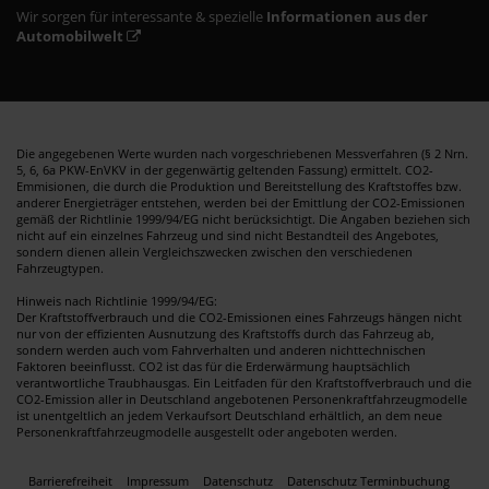
Wir sorgen für interessante & spezielle
Informationen aus der
Automobilwelt
Die angegebenen Werte wurden nach vorgeschriebenen Messverfahren (§ 2 Nrn.
5, 6, 6a PKW-EnVKV in der gegenwärtig geltenden Fassung) ermittelt. CO2-
Emmisionen, die durch die Produktion und Bereitstellung des Kraftstoffes bzw.
anderer Energieträger entstehen, werden bei der Emittlung der CO2-Emissionen
gemäß der Richtlinie 1999/94/EG nicht berücksichtigt. Die Angaben beziehen sich
nicht auf ein einzelnes Fahrzeug und sind nicht Bestandteil des Angebotes,
sondern dienen allein Vergleichszwecken zwischen den verschiedenen
Fahrzeugtypen.
Hinweis nach Richtlinie 1999/94/EG:
Der Kraftstoffverbrauch und die CO2-Emissionen eines Fahrzeugs hängen nicht
nur von der effizienten Ausnutzung des Kraftstoffs durch das Fahrzeug ab,
sondern werden auch vom Fahrverhalten und anderen nichttechnischen
Faktoren beeinflusst. CO2 ist das für die Erderwärmung hauptsächlich
verantwortliche Traubhausgas. Ein Leitfaden für den Kraftstoffverbrauch und die
CO2-Emission aller in Deutschland angebotenen Personenkraftfahrzeugmodelle
ist unentgeltlich an jedem Verkaufsort Deutschland erhältlich, an dem neue
Personenkraftfahrzeugmodelle ausgestellt oder angeboten werden.
Barrierefreiheit
Impressum
Datenschutz
Datenschutz Terminbuchung