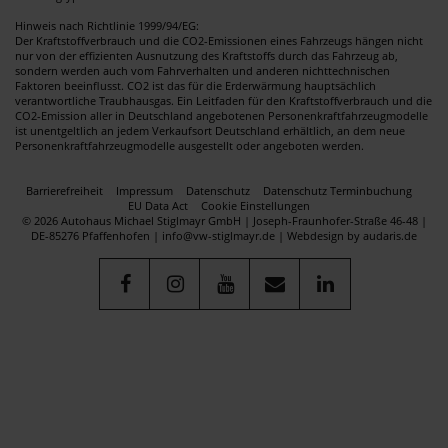
Hinweis nach Richtlinie 1999/94/EG:
Der Kraftstoffverbrauch und die CO2-Emissionen eines Fahrzeugs hängen nicht
nur von der effizienten Ausnutzung des Kraftstoffs durch das Fahrzeug ab,
sondern werden auch vom Fahrverhalten und anderen nichttechnischen
Faktoren beeinflusst. CO2 ist das für die Erderwärmung hauptsächlich
verantwortliche Traubhausgas. Ein Leitfaden für den Kraftstoffverbrauch und die
CO2-Emission aller in Deutschland angebotenen Personenkraftfahrzeugmodelle
ist unentgeltlich an jedem Verkaufsort Deutschland erhältlich, an dem neue
Personenkraftfahrzeugmodelle ausgestellt oder angeboten werden.
Barrierefreiheit
Impressum
Datenschutz
Datenschutz Terminbuchung
EU Data Act
Cookie Einstellungen
© 2026 Autohaus Michael Stiglmayr GmbH | Joseph-Fraunhofer-Straße 46-48 |
DE-85276 Pfaffenhofen | info@vw-stiglmayr.de |
Webdesign by audaris.de