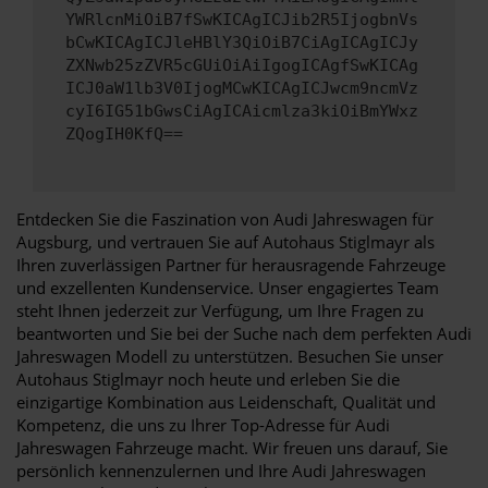
YWRlcnMiOiB7fSwKICAgICJib2R5IjogbnVs
bCwKICAgICJleHBlY3QiOiB7CiAgICAgICJy
ZXNwb25zZVR5cGUiOiAiIgogICAgfSwKICAg
ICJ0aW1lb3V0IjogMCwKICAgICJwcm9ncmVz
cyI6IG51bGwsCiAgICAicmlza3kiOiBmYWxz
ZQogIH0KfQ==
Entdecken Sie die Faszination von Audi Jahreswagen für
Augsburg, und vertrauen Sie auf Autohaus Stiglmayr als
Ihren zuverlässigen Partner für herausragende Fahrzeuge
und exzellenten Kundenservice. Unser engagiertes Team
steht Ihnen jederzeit zur Verfügung, um Ihre Fragen zu
beantworten und Sie bei der Suche nach dem perfekten Audi
Jahreswagen Modell zu unterstützen. Besuchen Sie unser
Autohaus Stiglmayr noch heute und erleben Sie die
einzigartige Kombination aus Leidenschaft, Qualität und
Kompetenz, die uns zu Ihrer Top-Adresse für Audi
Jahreswagen Fahrzeuge macht. Wir freuen uns darauf, Sie
persönlich kennenzulernen und Ihre Audi Jahreswagen