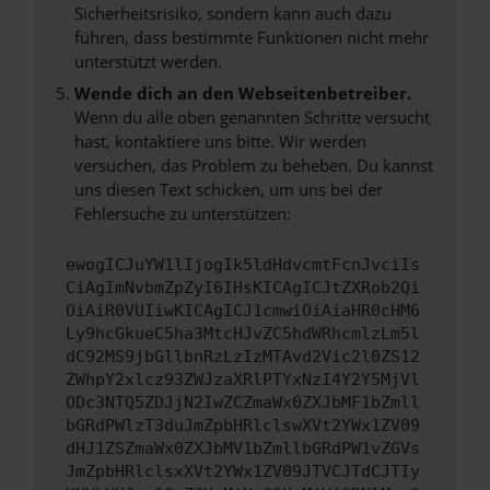
Sicherheitsrisiko, sondern kann auch dazu
führen, dass bestimmte Funktionen nicht mehr
unterstützt werden.
Wende dich an den Webseitenbetreiber.
Wenn du alle oben genannten Schritte versucht
hast, kontaktiere uns bitte. Wir werden
versuchen, das Problem zu beheben. Du kannst
uns diesen Text schicken, um uns bei der
Fehlersuche zu unterstützen:
ewogICJuYW1lIjogIk5ldHdvcmtFcnJvciIs
CiAgImNvbmZpZyI6IHsKICAgICJtZXRob2Qi
OiAiR0VUIiwKICAgICJ1cmwiOiAiaHR0cHM6
Ly9hcGkueC5ha3MtcHJvZC5hdWRhcmlzLm5l
dC92MS9jbGllbnRzLzIzMTAvd2Vic2l0ZS12
ZWhpY2xlcz93ZWJzaXRlPTYxNzI4Y2Y5MjVl
ODc3NTQ5ZDJjN2IwZCZmaWx0ZXJbMF1bZmll
bGRdPWlzT3duJmZpbHRlclswXVt2YWx1ZV09
dHJ1ZSZmaWx0ZXJbMV1bZmllbGRdPW1vZGVs
JmZpbHRlclsxXVt2YWx1ZV09JTVCJTdCJTIy