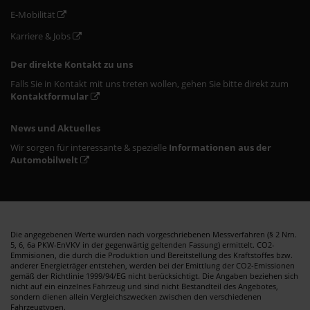
E-Mobilität
Karriere & Jobs
Der direkte Kontakt zu uns
Falls Sie in Kontakt mit uns treten wollen, gehen Sie bitte direkt zum
Kontaktformular
News und Aktuelles
Wir sorgen für interessante & spezielle
Informationen aus der
Automobilwelt
Die angegebenen Werte wurden nach vorgeschriebenen Messverfahren (§ 2 Nrn.
5, 6, 6a PKW-EnVKV in der gegenwärtig geltenden Fassung) ermittelt. CO2-
Emmisionen, die durch die Produktion und Bereitstellung des Kraftstoffes bzw.
anderer Energieträger entstehen, werden bei der Emittlung der CO2-Emissionen
gemäß der Richtlinie 1999/94/EG nicht berücksichtigt. Die Angaben beziehen sich
nicht auf ein einzelnes Fahrzeug und sind nicht Bestandteil des Angebotes,
sondern dienen allein Vergleichszwecken zwischen den verschiedenen
Fahrzeugtypen.