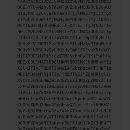
YXVkYXJpc19pZCUyMiUzQSUyMjViODNlMzc3
OGE5YTUyMzAyNTAwMTg0ZSUyMiU3RCUyQyU3
QiUyMmF1ZGFyaXNfaWQlMjIlM0ElMjI1Yjgz
ZTM3NzhhOWE1MjMwMjUwMDE4NTElMjIlN0Ql
MkMlN0IlMjJhdWRhcmlzX2lkJTIyJTNBJTIy
NWI4M2UzNzc4YTlhNTIzMDI1MDAxODUzJTIy
JTdEJTJDJTdCJTIyYXVkYXJpc19pZCUyMiUz
QSUyMjViODNlMzc3OGE5YTUyMzAyNTAwMjE4
NCUyMiU3RCUyQyU3QiUyMmF1ZGFyaXNfaWQl
MjIlM0ElMjI1YjgzZTM3NzhhOWE1MjMwMjUw
MDIxODUlMjIlN0QlMkMlN0IlMjJhdWRhcmlz
X2lkJTIyJTNBJTIyNWI4M2UzNzc4YTlhNTIz
MDI1MDAyMThjJTIyJTdEJTVEJmZpbHRlclsx
XVtvcF09SU4mZmlsdGVyWzJdW2ZpZWxkXT11
c2FnZVN0YXRlJmZpbHRlclsyXVt2YWx1ZV09
JTVCJTIyVVNFRF9PTkVZRUFSJTIyJTVEJmZp
bHRlclsyXVtvcF09SU4mc29ydFswXVtmaWVs
ZF09aXNPd24mc29ydFswXVtvcmRlcl09REVT
QyZzb3J0WzFdW2ZpZWxkXT1pc1RvcCZzb3J0
WzFdW29yZGVyXT1ERVNDJnNvcnRbMl1bZmll
bGRdPXByaWNlJnNvcnRbMl1bb3JkZXJdPUFT
QyZsaW1pdD0yMCZza2lwPTAiLAogICAgImhl