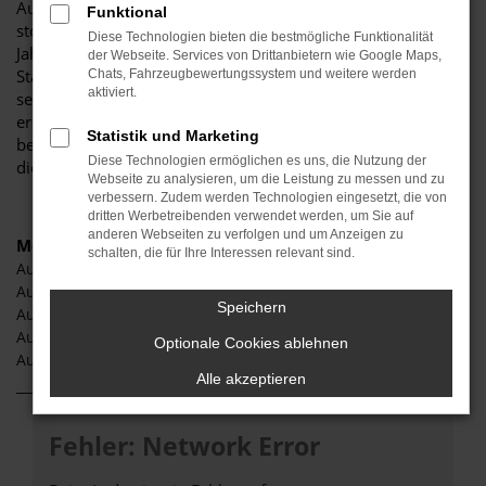
Augsburg und Umgebung! Unser renommiertes Autohaus ist
Funktional
stolz darauf, Ihnen eine herausragende Auswahl an Audi
Diese Technologien bieten die bestmögliche Funktionalität
Jahreswagen Modellen zu präsentieren, die höchste
der Webseite. Services von Drittanbietern wie Google Maps,
Standards in Sachen Qualität und Leistung erfüllen. Wir sind
Chats, Fahrzeugbewertungssystem und weitere werden
aktiviert.
seit Jahren Ihr vertrauenswürdiger Partner, wenn es um
erstklassige Automobile geht. Erfahren Sie mehr über unsere
Statistik und Marketing
beeindruckende Audi-Flotte und warum Autohaus Stiglmayr
Diese Technologien ermöglichen es uns, die Nutzung der
die bevorzugte Adresse für Audi Jahreswagen Liebhaber ist.
Webseite zu analysieren, um die Leistung zu messen und zu
verbessern. Zudem werden Technologien eingesetzt, die von
dritten Werbetreibenden verwendet werden, um Sie auf
anderen Webseiten zu verfolgen und um Anzeigen zu
Modelle
schalten, die für Ihre Interessen relevant sind.
Audi A3 Jahreswagen Augsburg
Audi A5 Jahreswagen Augsburg
Speichern
Audi A6 Jahreswagen Augsburg
Audi Q2 Jahreswagen Augsburg
Optionale Cookies ablehnen
Audi Q3 Jahreswagen Augsburg
Alle akzeptieren
Fehler: Network Error