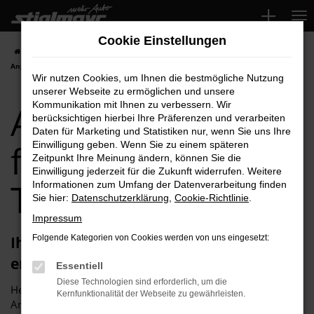
Zum
Hauptinhalt
Cookie Einstellungen
springen
Startseite
Augsburg
Audi
Audi Jahreswagen für Augsburg Top-
Angebote
Wir nutzen Cookies, um Ihnen die bestmögliche Nutzung
unserer Webseite zu ermöglichen und unsere
Audi Jahreswagen
Kommunikation mit Ihnen zu verbessern. Wir
berücksichtigen hierbei Ihre Präferenzen und verarbeiten
Daten für Marketing und Statistiken nur, wenn Sie uns Ihre
für Augsburg
Einwilligung geben. Wenn Sie zu einem späteren
Zeitpunkt Ihre Meinung ändern, können Sie die
Einwilligung jederzeit für die Zukunft widerrufen. Weitere
Top-Angebote
Informationen zum Umfang der Datenverarbeitung finden
Sie hier:
Datenschutzerklärung
,
Cookie-Richtlinie
.
Impressum
Ihren Audi Jahreswagen für Augsburg
Folgende Kategorien von Cookies werden von uns eingesetzt:
erhalten Sie im Autohaus Stiglmayr
Essentiell
Diese Technologien sind erforderlich, um die
Herzlich willkommen bei Autohaus Stiglmayr – Ihre erste
Kernfunktionalität der Webseite zu gewährleisten.
Anlaufstelle für exzellente Audi Jahreswagen Fahrzeuge für