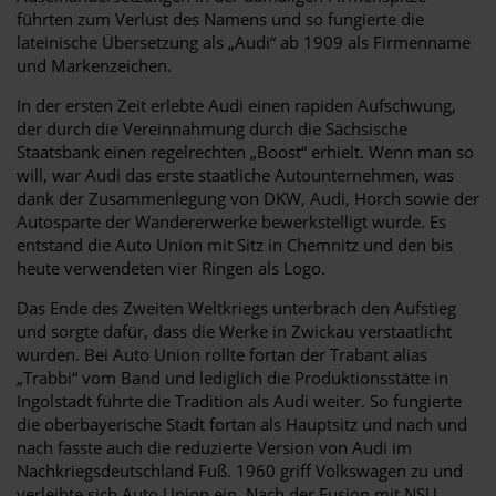
führten zum Verlust des Namens und so fungierte die
lateinische Übersetzung als „Audi“ ab 1909 als Firmenname
und Markenzeichen.
In der ersten Zeit erlebte Audi einen rapiden Aufschwung,
der durch die Vereinnahmung durch die Sächsische
Staatsbank einen regelrechten „Boost“ erhielt. Wenn man so
will, war Audi das erste staatliche Autounternehmen, was
dank der Zusammenlegung von DKW, Audi, Horch sowie der
Autosparte der Wandererwerke bewerkstelligt wurde. Es
entstand die Auto Union mit Sitz in Chemnitz und den bis
heute verwendeten vier Ringen als Logo.
Das Ende des Zweiten Weltkriegs unterbrach den Aufstieg
und sorgte dafür, dass die Werke in Zwickau verstaatlicht
wurden. Bei Auto Union rollte fortan der Trabant alias
„Trabbi“ vom Band und lediglich die Produktionsstätte in
Ingolstadt führte die Tradition als Audi weiter. So fungierte
die oberbayerische Stadt fortan als Hauptsitz und nach und
nach fasste auch die reduzierte Version von Audi im
Nachkriegsdeutschland Fuß. 1960 griff Volkswagen zu und
verleibte sich Auto Union ein. Nach der Fusion mit NSU