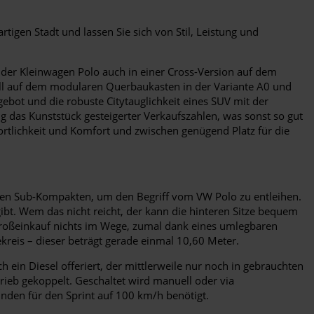
rtigen Stadt und lassen Sie sich von Stil, Leistung und
 der Kleinwagen Polo auch in einer Cross-Version auf dem
odell auf dem modularen Querbaukasten in der Variante A0 und
ebot und die robuste Citytauglichkeit eines SUV mit der
 das Kunststück gesteigerter Verkaufszahlen, was sonst so gut
portlichkeit und Komfort und zwischen genügend Platz für die
einen Sub-Kompakten, um den Begriff vom VW Polo zu entleihen.
bt. Wem das nicht reicht, der kann die hinteren Sitze bequem
roßeinkauf nichts im Wege, zumal dank eines umlegbaren
kreis – dieser beträgt gerade einmal 10,60 Meter.
in Diesel offeriert, der mittlerweile nur noch in gebrauchten
rieb gekoppelt. Geschaltet wird manuell oder via
nden für den Sprint auf 100 km/h benötigt.