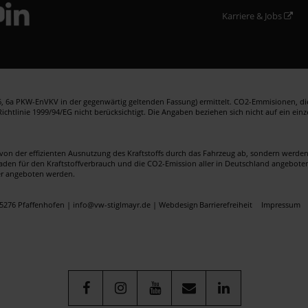
Karriere & Jobs
 6a PKW-EnVKV in der gegenwärtig geltenden Fassung) ermittelt. CO2-Emmisionen, die 
htlinie 1999/94/EG nicht berücksichtigt. Die Angaben beziehen sich nicht auf ein ein
von der effizienten Ausnutzung des Kraftstoffs durch das Fahrzeug ab, sondern werd
faden für den Kraftstoffverbrauch und die CO2-Emission aller in Deutschland angebote
er angeboten werden.
5276 Pfaffenhofen | info@vw-stiglmayr.de |
Webdesign
Barrierefreiheit
Impressum