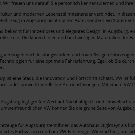
 Wir freuen uns darauf, Sie persönlich kennenzulernen und Ihr
, Kultur und modernen Lebensstil miteinander verbindet. In dies
hrzeug in Augsburg nicht nur ein Auto, sondern ein Statement für
 bekannt für ihr zeitloses und elegantes Design. In Augsburg, ei
ulisse ein. Die klaren Linien und hochwertigen Materialien der F
 verlangen nach leistungsstarken und zuverlässigen Fahrzeugen. V
 Technologien für eine optimale Fahrerfahrung. Egal, ob Sie durc
r.
g ist eine Stadt, die Innovation und Fortschritt schätzt. VW ist f
atures oder umweltfreundlicher Antriebslösungen. Mit einem VW f
Augsburg legt großen Wert auf Nachhaltigkeit und Umweltschutz
m umweltfreundlichen VW können Sie die grüne Seite von Augsburg
rzeuge für Augsburg steht Ihnen das Autohaus Stiglmayr als ko
ndiertes Fachwissen rund um VW-Fahrzeuge. Wir sind hier, um sich