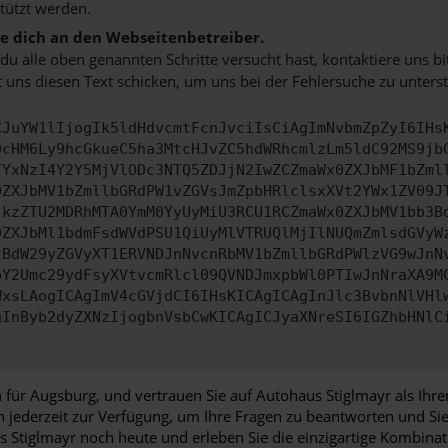
tützt werden.
 dich an den Webseitenbetreiber.
u alle oben genannten Schritte versucht hast, kontaktiere uns 
 uns diesen Text schicken, um uns bei der Fehlersuche zu unterst
CJuYW1lIjogIk5ldHdvcmtFcnJvciIsCiAgImNvbmZpZyI6IHs
0cHM6Ly9hcGkueC5ha3MtcHJvZC5hdWRhcmlzLm5ldC92MS9jb
TYxNzI4Y2Y5MjVlODc3NTQ5ZDJjN2IwZCZmaWx0ZXJbMF1bZml
0ZXJbMV1bZmllbGRdPW1vZGVsJmZpbHRlclsxXVt2YWx1ZV09J
jkzZTU2MDRhMTA0YmM0YyUyMiU3RCU1RCZmaWx0ZXJbMV1bb3B
0ZXJbMl1bdmFsdWVdPSU1QiUyMlVTRUQlMjIlNUQmZmlsdGVyW
zBdW29yZGVyXT1ERVNDJnNvcnRbMV1bZmllbGRdPWlzVG9wJnN
pY2Umc29ydFsyXVtvcmRlcl09QVNDJmxpbWl0PTIwJnNraXA9M
WxsLAogICAgImV4cGVjdCI6IHsKICAgICAgInJlc3BvbnNlVHl
gInByb2dyZXNzIjogbnVsbCwKICAgICJyaXNreSI6IGZhbHNlC
für Augsburg, und vertrauen Sie auf Autohaus Stiglmayr als Ihr
n jederzeit zur Verfügung, um Ihre Fragen zu beantworten und Si
Stiglmayr noch heute und erleben Sie die einzigartige Kombinati