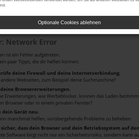
on dritten Werbetreibenden verwendet werden, um Sie auf anderen Webseiten zu ve
ind.
Optionale Cookies ablehnen
r: Network Error
n ist ein Fehler aufgetreten.
 ein paar Tipps, die dir helfen können:
rüfe deine Firewall und deine Internetverbindung.
 andere Webseiten, zum Beispiel deine Suchmaschine?
 deine Browsererweiterungen.
 Erweiterungen, wie Werbeblocker, können das Laden bestimmter 
n Browser oder in einem privaten Fenster?
e dein Gerät neu.
ann manchmal helfen, vorübergehende Probleme zu beheben.
e sicher, dass dein Browser und dein Betriebssystem auf de
ete Software birgt nicht nur ein Sicherheitsrisiko, sondern kann