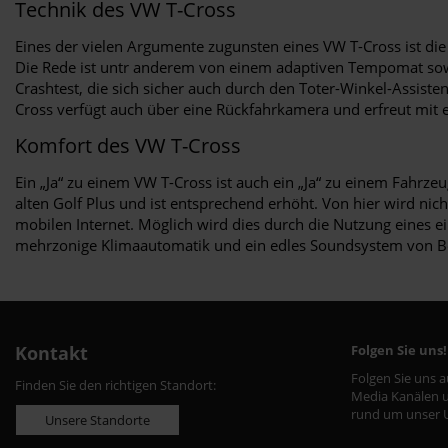
Technik des VW T-Cross
Eines der vielen Argumente zugunsten eines VW T-Cross ist die 
Die Rede ist untr anderem von einem adaptiven Tempomat sowi
Crashtest, die sich sicher auch durch den Toter-Winkel-Assiste
Cross verfügt auch über eine Rückfahrkamera und erfreut mit 
Komfort des VW T-Cross
Ein „Ja“ zu einem VW T-Cross ist auch ein „Ja“ zu einem Fahrz
alten Golf Plus und ist entsprechend erhöht. Von hier wird nich
mobilen Internet. Möglich wird dies durch die Nutzung eines e
mehrzonige Klimaautomatik und ein edles Soundsystem von B
Kontakt
Folgen Sie uns!
Folgen Sie uns 
Finden Sie den richtigen Standort:
Media Kanälen u
rund um unser 
Unsere Standorte