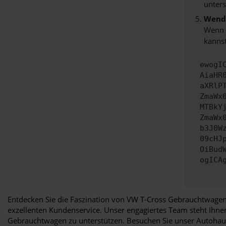
unters
Wende
Wenn d
kannst
ewogI
AiaHR
aXRlP
ZmaWx
MTBkY
ZmaWx
b3J0W
09cHJ
OiBud
ogICA
Entdecken Sie die Faszination von VW T-Cross Gebrauchtwagen 
exzellenten Kundenservice. Unser engagiertes Team steht Ihne
Gebrauchtwagen zu unterstützen. Besuchen Sie unser Autohaus 