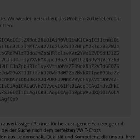
bitte. Wir werden versuchen, das Problem zu beheben. Du
ützen:
KICAgICJtZXRob2QiOiAiR0VUIiwKICAgICJ1cmwiOi
GllbnRzLzIzMTAvd2Vic2l0ZS12ZWhpY2xlcz93ZWJz
lbGRdPWlzT3duJmZpbHRlclswXVt2YWx1ZV09dHJ1ZS
TVCJTdCJTIyYXVkYXJpc19pZCUyMiUzQSUyMjVjYzk0
dPUlOJmZpbHRlclsyXVtmaWVsZF09dXNhZ2VTdGF0ZS
zJdW29wXT1JTiZzb3J0WzBdW2ZpZWxkXT1pc093biZz
vcnRbMV1bb3JkZXJdPURFU0Mmc29ydFsyXVtmaWVsZF
CIsCiAgICAiaGVhZGVycyI6IHt9LAogICAgImJvZHki
wZSI6ICIiCiAgICB9LAogICAgInRpbWVvdXQiOiAwLA
iAgfQp9
en zuverlässigen Partner für herausragende Fahrzeuge und
e bei der Suche nach dem perfekten VW T-Cross
on aus Leidenschaft, Qualität und Kompetenz, die uns zu Ihrer