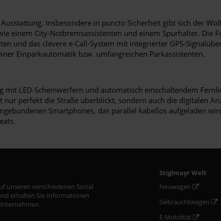
Ausstattung. Insbesondere in puncto Sicherheit gibt sich der Wol
e einem City-Notbremsassistenten und einem Spurhalter. Die Fo
nten und das clevere e-Call-System mit integrierter GPS-Signalübe
einer Einparkautomatik bzw. umfangreichen Parkassistenten.
eug mit LED-Scheinwerfern und automatisch einschaltendem Fernlich
t nur perfekt die Straße überblickt, sondern auch die digitalen A
ingebundenen Smartphones, das parallel kabellos aufgeladen wird.
eats.
Stiglmayr Welt
auf unseren verschiedenen Social
Neuwagen
nd erhalten Sie Informationen
Gebrauchtwagen
Unternehmen.
E-Mobilität