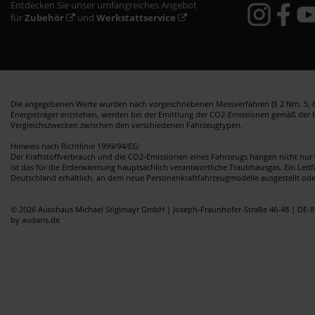
Entdecken Sie unser umfangreiches Angebot
für
Zubehör
und
Werkstattservice
Die angegebenen Werte wurden nach vorgeschriebenen Messverfahren (§ 2 Nrn. 5, 6,
Energieträger entstehen, werden bei der Emittlung der CO2-Emissionen gemäß der Ric
Vergleichszwecken zwischen den verschiedenen Fahrzeugtypen.
Hinweis nach Richtlinie 1999/94/EG:
Der Kraftstoffverbrauch und die CO2-Emissionen eines Fahrzeugs hängen nicht nur 
ist das für die Erderwärmung hauptsächlich verantwortliche Traubhausgas. Ein Leit
Deutschland erhältlich, an dem neue Personenkraftfahrzeugmodelle ausgestellt od
© 2026 Autohaus Michael Stiglmayr GmbH | Joseph-Fraunhofer-Straße 46-48 | DE-8
by audaris.de