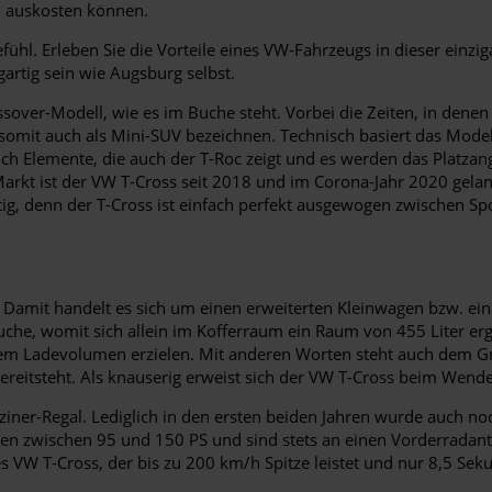
l auskosten können.
hl. Erleben Sie die Vorteile eines VW-Fahrzeugs in dieser einziga
gartig sein wie Augsburg selbst.
over-Modell, wie es im Buche steht. Vorbei die Zeiten, in denen
sich somit auch als Mini-SUV bezeichnen. Technisch basiert das M
ch Elemente, die auch der T-Roc zeigt und es werden das Platzang
rkt ist der VW T-Cross seit 2018 und im Corona-Jahr 2020 gelang
ltig, denn der T-Cross ist einfach perfekt ausgewogen zwischen S
s. Damit handelt es sich um einen erweiterten Kleinwagen bzw. 
he, womit sich allein im Kofferraum ein Raum von 455 Liter ergi
lem Ladevolumen erzielen. Mit anderen Worten steht auch dem G
reitsteht. Als knauserig erweist sich der VW T-Cross beim Wende
-Regal. Lediglich in den ersten beiden Jahren wurde auch noch e
ten zwischen 95 und 150 PS und sind stets an einen Vorderradant
 VW T-Cross, der bis zu 200 km/h Spitze leistet und nur 8,5 Seku