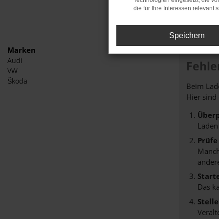
Technologien eingesetzt, die v
die für Ihre Interessen relevant s
Speichern
Marken
Audi
Fehle
VW
Škoda
Beim Lade
Hier sind
Überp
Laden
Prüfe
Manche
andere
Start
Das k
Stell
Veralt