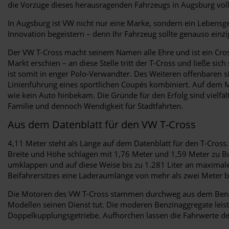
die Vorzüge dieses herausragenden Fahrzeugs in Augsburg vol
In Augsburg ist VW nicht nur eine Marke, sondern ein Lebensgefü
Innovation begeistern – denn Ihr Fahrzeug sollte genauso einzi
Der VW T-Cross macht seinem Namen alle Ehre und ist ein Cross
Markt erschien – an diese Stelle tritt der T-Cross und ließe 
ist somit in enger Polo-Verwandter. Des Weiteren offenbaren si
Linienführung eines sportlichen Coupés kombiniert. Auf dem Ma
wie kein Auto hinbekam. Die Gründe für den Erfolg sind vielfä
Familie und dennoch Wendigkeit für Stadtfahrten.
Aus dem Datenblatt für den VW T-Cross
4,11 Meter steht als Länge auf dem Datenblatt für den T-Cros
Breite und Höhe schlagen mit 1,76 Meter und 1,59 Meter zu Buc
umklappen und auf diese Weise bis zu 1.281 Liter an maxima
Beifahrersitzes eine Laderaumlänge von mehr als zwei Meter be
Die Motoren des VW T-Cross stammen durchweg aus dem Benziner
Modellen seinen Dienst tut. Die moderen Benzinaggregate leis
Doppelkupplungsgetriebe. Aufhorchen lassen die Fahrwerte des