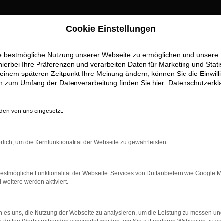
Cookie Einstellungen
r Augsburg Top-Angebote
ie bestmögliche Nutzung unserer Webseite zu ermöglichen und unsere
uchtwagen für Augs
hierbei Ihre Präferenzen und verarbeiten Daten für Marketing und Stati
einem späteren Zeitpunkt Ihre Meinung ändern, können Sie die Einwillig
en zum Umfang der Datenverarbeitung finden Sie hier:
Datenschutzerkl
en von uns eingesetzt:
 für Augsburg erhalten Sie im Au
rlich, um die Kernfunktionalität der Webseite zu gewährleisten.
aufstelle für exzellente VW T-Cross Gebrauchtwagen Fahrzeuge 
Gebrauchtwagen zu präsentieren, die höchste Standards in Sachen 
bile geht. Erfahren Sie mehr über unsere beeindruckende VW T-C
estmögliche Funktionalität der Webseite. Services von Drittanbietern wie Google 
ist.
eitere werden aktiviert.
 es uns, die Nutzung der Webseite zu analysieren, um die Leistung zu messen u