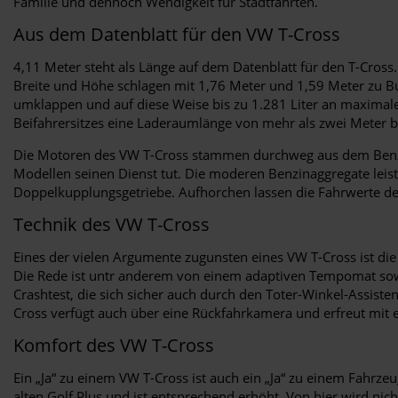
Familie und dennoch Wendigkeit für Stadtfahrten.
Aus dem Datenblatt für den VW T-Cross
4,11 Meter steht als Länge auf dem Datenblatt für den T-Cros
Breite und Höhe schlagen mit 1,76 Meter und 1,59 Meter zu Buc
umklappen und auf diese Weise bis zu 1.281 Liter an maxima
Beifahrersitzes eine Laderaumlänge von mehr als zwei Meter be
Die Motoren des VW T-Cross stammen durchweg aus dem Benziner
Modellen seinen Dienst tut. Die moderen Benzinaggregate leis
Doppelkupplungsgetriebe. Aufhorchen lassen die Fahrwerte des
Technik des VW T-Cross
Eines der vielen Argumente zugunsten eines VW T-Cross ist die 
Die Rede ist untr anderem von einem adaptiven Tempomat sowi
Crashtest, die sich sicher auch durch den Toter-Winkel-Assiste
Cross verfügt auch über eine Rückfahrkamera und erfreut mit 
Komfort des VW T-Cross
Ein „Ja“ zu einem VW T-Cross ist auch ein „Ja“ zu einem Fahrz
alten Golf Plus und ist entsprechend erhöht. Von hier wird nich