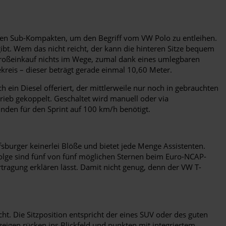
einen Sub-Kompakten, um den Begriff vom VW Polo zu entleihen.
bt. Wem das nicht reicht, der kann die hinteren Sitze bequem
roßeinkauf nichts im Wege, zumal dank eines umlegbaren
kreis – dieser beträgt gerade einmal 10,60 Meter.
in Diesel offeriert, der mittlerweile nur noch in gebrauchten
rieb gekoppelt. Geschaltet wird manuell oder via
nden für den Sprint auf 100 km/h benötigt.
fsburger keinerlei Blöße und bietet jede Menge Assistenten.
lge sind fünf von fünf möglichen Sternen beim Euro-NCAP-
rtragung erklären lässt. Damit nicht genug, denn der VW T-
t. Die Sitzposition entspricht der eines SUV oder des guten
nzeigen rücken ins Blickfeld und punkten mit integriertem