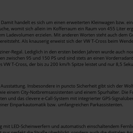
s. Damit handelt es sich um einen erweiterten Kleinwagen bzw. 
he, womit sich allein im Kofferraum ein Raum von 455 Liter ergi
lem Ladevolumen erzielen. Mit anderen Worten steht auch dem G
reitsteht. Als knauserig erweist sich der VW T-Cross beim Wende
-Regal. Lediglich in den ersten beiden Jahren wurde auch noch e
ten zwischen 95 und 150 PS und sind stets an einen Vorderradant
 VW T-Cross, der bis zu 200 km/h Spitze leistet und nur 8,5 Seku
Ausstattung. Insbesondere in puncto Sicherheit gibt sich der Wol
e einem City-Notbremsassistenten und einem Spurhalter. Die Fo
nten und das clevere e-Call-System mit integrierter GPS-Signalübe
einer Einparkautomatik bzw. umfangreichen Parkassistenten.
eug mit LED-Scheinwerfern und automatisch einschaltendem Fernlich
t nur perfekt die Straße überblickt, sondern auch die digitalen A