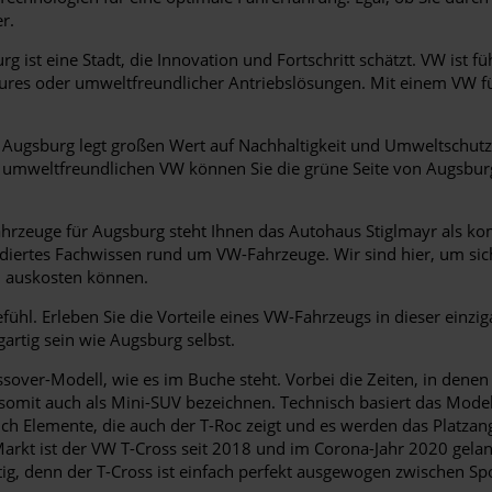
r.
g ist eine Stadt, die Innovation und Fortschritt schätzt. VW ist f
atures oder umweltfreundlicher Antriebslösungen. Mit einem VW f
Augsburg legt großen Wert auf Nachhaltigkeit und Umweltschutz
m umweltfreundlichen VW können Sie die grüne Seite von Augsburg
rzeuge für Augsburg steht Ihnen das Autohaus Stiglmayr als ko
ndiertes Fachwissen rund um VW-Fahrzeuge. Wir sind hier, um sich
l auskosten können.
hl. Erleben Sie die Vorteile eines VW-Fahrzeugs in dieser einziga
gartig sein wie Augsburg selbst.
over-Modell, wie es im Buche steht. Vorbei die Zeiten, in denen
sich somit auch als Mini-SUV bezeichnen. Technisch basiert das M
ch Elemente, die auch der T-Roc zeigt und es werden das Platzang
rkt ist der VW T-Cross seit 2018 und im Corona-Jahr 2020 gelang
ltig, denn der T-Cross ist einfach perfekt ausgewogen zwischen S