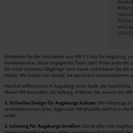
ZmaWx
MTBkY
1bb3J
ZSZzb
wsCiA
cHJvZ
Entdecken Sie die Faszination von VW T-Cross für Augsburg, un
Kundenservice. Unser engagiertes Team steht Ihnen jederzeit 
Sie unser Autohaus Stiglmayr noch heute und erleben Sie die e
macht. Wir freuen uns darauf, Sie persönlich kennenzulernen
Herzlich willkommen in Augsburg, einer Stadt, die Geschichte
Marke VW besonders zur Geltung. Erfahren Sie, warum ein VW-Fa
1. Stilvolles Design für Augsburgs Kulisse:
VW-Fahrzeuge sind
architektonischen Erbe, fügen sich VW-Modelle nahtlos in die K
wider.
2. Leistung für Augsburgs Straßen:
Die Straßen von Augsburg
beeindruckende Leistung liefern, sondern auch fortschrittliche