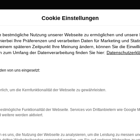
Cookie Einstellungen
ie bestmögliche Nutzung unserer Webseite zu ermöglichen und unsere
ugsburg Top-Angebo
hierbei Ihre Präferenzen und verarbeiten Daten für Marketing und Stati
einem späteren Zeitpunkt Ihre Meinung ändern, können Sie die Einwillig
en zum Umfang der Datenverarbeitung finden Sie hier:
Datenschutzerkl
halten Sie im Autohaus Stiglmayr
en von uns eingesetzt:
ufstelle für exzellente VW T-Cross Fahrzeuge für Augsburg und U
 höchste Standards in Sachen Qualität und Leistung erfüllen. Wir
rlich, um die Kernfunktionalität der Webseite zu gewährleisten.
beeindruckende VW T-Cross Flotte und warum Autohaus Stiglmayr 
estmögliche Funktionalität der Webseite. Services von Drittanbietern wie Google 
eitere werden aktiviert.
r: Network Error
 es uns, die Nutzung der Webseite zu analysieren, um die Leistung zu messen u
n ist ein Fehler aufgetreten.