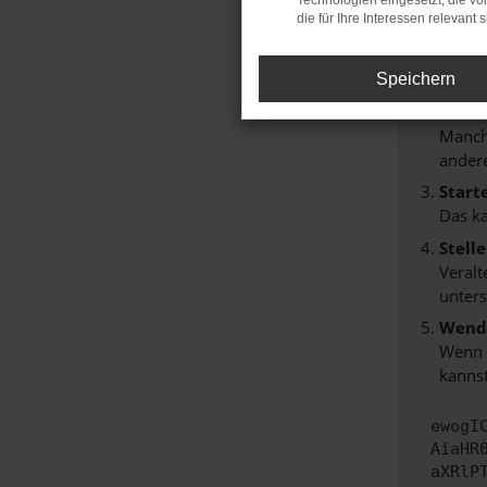
Technologien eingesetzt, die v
Hier sind
die für Ihre Interessen relevant s
Überp
Laden
Speichern
Prüfe
Manche
andere
Start
Das k
Stell
Veralt
unters
Wende
Wenn d
kannst
ewogI
AiaHR
aXRlP