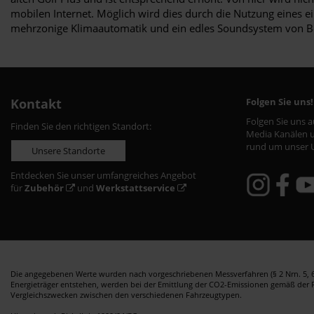
mobilen Internet. Möglich wird dies durch die Nutzung eines e
mehrzonige Klimaautomatik und ein edles Soundsystem von B
Kontakt
Folgen Sie uns!
Folgen Sie uns 
Finden Sie den richtigen Standort:
Media Kanälen u
rund um unser 
Unsere Standorte
Entdecken Sie unser umfangreiches Angebot
für
Zubehör
und
Werkstattservice
Die angegebenen Werte wurden nach vorgeschriebenen Messverfahren (§ 2 Nrn. 5, 6,
Energieträger entstehen, werden bei der Emittlung der CO2-Emissionen gemäß der Ric
Vergleichszwecken zwischen den verschiedenen Fahrzeugtypen.