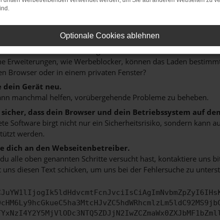
on dritten Werbetreibenden verwendet werden, um Sie auf anderen Webseiten zu ve
 ein paar Tipps, die dir helfen können:
ind.
rüfe deine Firewall und deine Internetverbindung.
 andere Webseiten, zum Beispiel deine Suchmaschine?
Optionale Cookies ablehnen
 deine Browsererweiterungen.
 Erweiterungen, wie Werbeblocker, können das Laden bestimmter 
n Browser oder in einem privaten Fenster?
e dein Gerät neu.
ann manchmal helfen, vorübergehende Probleme zu beheben.
e sicher, dass dein Browser und dein Betriebssystem auf de
ete Software birgt nicht nur ein Sicherheitsrisiko, sondern kann
tützt werden.
 dich an den Webseitenbetreiber.
u alle oben genannten Schritte versucht hast, kontaktiere uns 
 uns diesen Text schicken, um uns bei der Fehlersuche zu unterst
CJuYW1lIjogIk5ldHdvcmtFcnJvciIsCiAgImNvbmZpZyI6IHs
0cHM6Ly9hcGkueC5ha3MtcHJvZC5hdWRhcmlzLm5ldC92MS9jb
TYxNzI4Y2Y5MjVlODc3NTQ5ZDJjN2IwZCZmaWx0ZXJbMF1bZml