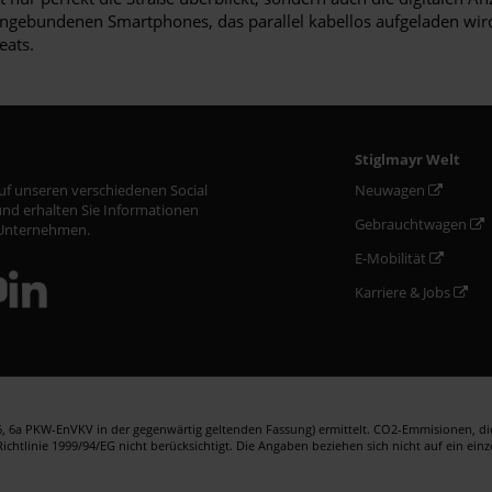
ingebundenen Smartphones, das parallel kabellos aufgeladen wird.
eats.
Stiglmayr Welt
auf unseren verschiedenen Social
Neuwagen
nd erhalten Sie Informationen
Gebrauchtwagen
Unternehmen.
E-Mobilität
Karriere & Jobs
 6a PKW-EnVKV in der gegenwärtig geltenden Fassung) ermittelt. CO2-Emmisionen, die 
htlinie 1999/94/EG nicht berücksichtigt. Die Angaben beziehen sich nicht auf ein ein