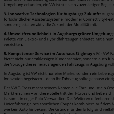
Umgebung erkunden, ein VW ist stets ein zuverlässiger Begleite
3. Innovative Technologien für Augsburgs Zukunft:
Augsbur
fortschrittlicher Assistenzsysteme, moderner Connectivity-Fe
sondern gestalten aktiv die Zukunft der Mobilität mit.
4. Umweltfreundlichkeit in Augsburgs grüner Umgebung:
Palette von Elektro- und Hybridfahrzeugen anbietet. Mit eine
verzichten.
5. Kompetenter Service im Autohaus Stiglmayr:
Für VW-Fah
bietet nicht nur erstklassigen Kundenservice, sondern auch fu
die Vorzüge dieses herausragenden Fahrzeugs in Augsburg vol
In Augsburg ist VW nicht nur eine Marke, sondern ein Lebensgefü
Innovation begeistern – denn Ihr Fahrzeug sollte genauso einzi
Der VW T-Cross macht seinem Namen alle Ehre und ist ein Cross
Markt erschien – an diese Stelle tritt der T-Cross und ließe 
ist somit in enger Polo-Verwandter. Des Weiteren offenbaren si
Linienführung eines sportlichen Coupés kombiniert. Auf dem Ma
wie kein Auto hinbekam. Die Gründe für den Erfolg sind vielfä