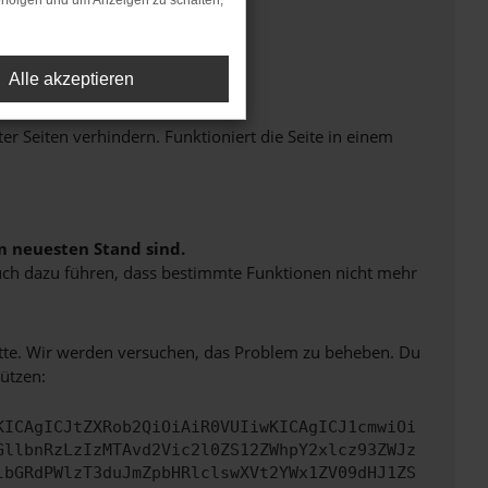
rfolgen und um Anzeigen zu schalten,
Alle akzeptieren
Seiten verhindern. Funktioniert die Seite in einem
m neuesten Stand sind.
 auch dazu führen, dass bestimmte Funktionen nicht mehr
bitte. Wir werden versuchen, das Problem zu beheben. Du
ützen:
KICAgICJtZXRob2QiOiAiR0VUIiwKICAgICJ1cmwiOi
GllbnRzLzIzMTAvd2Vic2l0ZS12ZWhpY2xlcz93ZWJz
lbGRdPWlzT3duJmZpbHRlclswXVt2YWx1ZV09dHJ1ZS