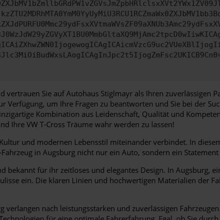
0ZXJbMV1bZmllbGRdPW1vZGVsJmZpbHRlclsxXVt2YWx1ZV09J
jkzZTU2MDRhMTA0YmM0YyUyMiU3RCU1RCZmaWx0ZXJbMV1bb3B
kZXJdPURFU0Mmc29ydFsxXVtmaWVsZF09aXNUb3Amc29ydFsxX
3J0WzJdW29yZGVyXT1BU0MmbGltaXQ9MjAmc2tpcD0wIiwKICA
gICAiZXhwZWN0IjogewogICAgICAicmVzcG9uc2VUeXBlIjogI
3Jlc3MiOiBudWxsLAogICAgInJpc2t5IjogZmFsc2UKICB9Cn0
d vertrauen Sie auf Autohaus Stiglmayr als Ihren zuverlässigen 
zur Verfügung, um Ihre Fragen zu beantworten und Sie bei der S
inzigartige Kombination aus Leidenschaft, Qualität und Kompeten
 und Ihre VW T-Cross Träume wahr werden zu lassen!
, Kultur und modernen Lebensstil miteinander verbindet. In dies
hrzeug in Augsburg nicht nur ein Auto, sondern ein Statement für
 bekannt für ihr zeitloses und elegantes Design. In Augsburg, ei
ulisse ein. Die klaren Linien und hochwertigen Materialien der F
 verlangen nach leistungsstarken und zuverlässigen Fahrzeugen. V
 Technologien für eine optimale Fahrerfahrung. Egal, ob Sie durc