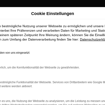
Cookie Einstellungen
ie bestmögliche Nutzung unserer Webseite zu ermöglichen und unsere
ugsburg Top-Angeb
hierbei Ihre Präferenzen und verarbeiten Daten für Marketing und Stati
einem späteren Zeitpunkt Ihre Meinung ändern, können Sie die Einwillig
en zum Umfang der Datenverarbeitung finden Sie hier:
Datenschutzerkl
rhalten Sie im Autohaus Stiglmayr
en von uns eingesetzt:
ufstelle für exzellente VW Touareg Fahrzeuge für Augsburg und 
 höchste Standards in Sachen Qualität und Leistung erfüllen. Wi
rlich, um die Kernfunktionalität der Webseite zu gewährleisten.
 beeindruckende VW Touareg Flotte und warum Autohaus Stiglmayr
estmögliche Funktionalität der Webseite. Services von Drittanbietern wie Google 
eitere werden aktiviert.
r: Network Error
 es uns, die Nutzung der Webseite zu analysieren, um die Leistung zu messen u
n ist ein Fehler aufgetreten.