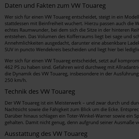
Daten und Fakten zum VW Touareg
Wer sich für einen VW Touareg entscheidet, steigt in ein Model
stattdessen mit Beinfreiheit wuchert. Hierzu passen auch die 
echtes Raumwunder, bei dem sich die Sitze in der hinteren Re
entstehen. Das Volumen des Kofferraums liegt bei sage und sc
Annehmlichkeiten ausgedacht, darunter eine absenkbare Ladeka
SUV in puncto Wendekreis bescheiden und liegt hier bei ledigl
Wer sich für einen VW Touareg entscheidet, setzt auf kompro
462 PS zu haben sind. Gefahren wird durchweg mit Allradantri
die Dynamik des VW Touareg, insbesondere in der Ausführung a
250 km/h.
Technik des VW Touareg
Der VW Touareg ist ein Meisterwerk – und zwar durch und durc
Nachtsicht sowie die Fähigkeit zum Blick um die Ecke. Entspre
Darüber hinaus schlagen ein Toter-Winkel-Warner sowie ein S
gehalten. Damit nicht genug, denn aufgrund seiner Ausmaße ve
Ausstattung des VW Touareg