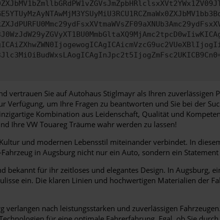
0ZXJbMV1bZmllbGRdPW1vZGVsJmZpbHRlclsxXVt2YWx1ZV09J
GE5YTUyMzAyNTAwMjM3YSUyMiU3RCU1RCZmaWx0ZXJbMV1bb3B
kZXJdPURFU0Mmc29ydFsxXVtmaWVsZF09aXNUb3Amc29ydFsxX
3J0WzJdW29yZGVyXT1BU0MmbGltaXQ9MjAmc2tpcD0wIiwKICA
gICAiZXhwZWN0IjogewogICAgICAicmVzcG9uc2VUeXBlIjogI
3Jlc3MiOiBudWxsLAogICAgInJpc2t5IjogZmFsc2UKICB9Cn0
d vertrauen Sie auf Autohaus Stiglmayr als Ihren zuverlässigen 
zur Verfügung, um Ihre Fragen zu beantworten und Sie bei der S
einzigartige Kombination aus Leidenschaft, Qualität und Kompete
 und Ihre VW Touareg Träume wahr werden zu lassen!
, Kultur und modernen Lebensstil miteinander verbindet. In dies
hrzeug in Augsburg nicht nur ein Auto, sondern ein Statement für
 bekannt für ihr zeitloses und elegantes Design. In Augsburg, ei
ulisse ein. Die klaren Linien und hochwertigen Materialien der F
 verlangen nach leistungsstarken und zuverlässigen Fahrzeugen. V
 Technologien für eine optimale Fahrerfahrung. Egal, ob Sie durc