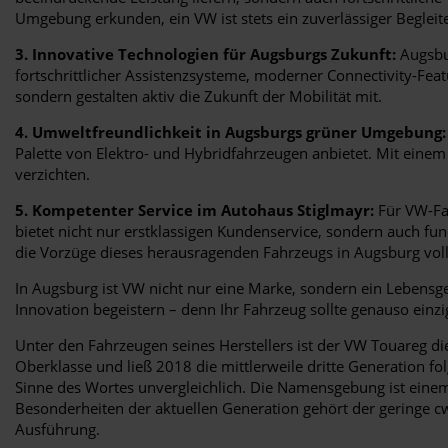
Umgebung erkunden, ein VW ist stets ein zuverlässiger Begleite
3. Innovative Technologien für Augsburgs Zukunft:
Augsbur
fortschrittlicher Assistenzsysteme, moderner Connectivity-Fe
sondern gestalten aktiv die Zukunft der Mobilität mit.
4. Umweltfreundlichkeit in Augsburgs grüner Umgebung:
Palette von Elektro- und Hybridfahrzeugen anbietet. Mit eine
verzichten.
5. Kompetenter Service im Autohaus Stiglmayr:
Für VW-Fah
bietet nicht nur erstklassigen Kundenservice, sondern auch fu
die Vorzüge dieses herausragenden Fahrzeugs in Augsburg vol
In Augsburg ist VW nicht nur eine Marke, sondern ein Lebensgefü
Innovation begeistern – denn Ihr Fahrzeug sollte genauso einzi
Unter den Fahrzeugen seines Herstellers ist der VW Touareg d
Oberklasse und ließ 2018 die mittlerweile dritte Generation f
Sinne des Wortes unvergleichlich. Die Namensgebung ist einem 
Besonderheiten der aktuellen Generation gehört der geringe c
Ausführung.