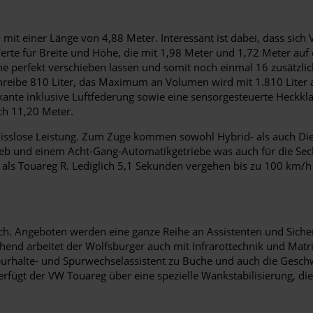
l mit einer Länge von 4,88 Meter. Interessant ist dabei, dass sic
Werte für Breite und Höhe, die mit 1,98 Meter und 1,72 Meter auf 
ihe perfekt verschieben lassen und somit noch einmal 16 zusätzli
hreibe 810 Liter, das Maximum an Volumen wird mit 1.810 Liter 
nte inklusive Luftfederung sowie eine sensorgesteuerte Heckklap
ich 11,20 Meter.
misslose Leistung. Zum Zuge kommen sowohl Hybrid- als auch Die
eb und einem Acht-Gang-Automatikgetriebe was auch für die Sech
ls Touareg R. Lediglich 5,1 Sekunden vergehen bis zu 100 km/h 
h. Angeboten werden eine ganze Reihe an Assistenten und Sicher
chend arbeitet der Wolfsburger auch mit Infrarottechnik und Matr
purhalte- und Spurwechselassistent zu Buche und auch die Gesch
rfügt der VW Touareg über eine spezielle Wankstabilisierung, di