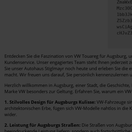
ZmaWx
Mzc3O
1bb3J
ZSZzb
wsCiA
cHJvZ
Entdecken Sie die Faszination von VW Touareg für Augsburg, un
Kundenservice. Unser engagiertes Team steht Ihnen jederzeit 
Sie unser Autohaus Stiglmayr noch heute und erleben Sie die 
macht. Wir freuen uns darauf, Sie persönlich kennenzulernen
Herzlich willkommen in Augsburg, einer Stadt, die Geschichte
Marke VW besonders zur Geltung. Erfahren Sie, warum ein VW-Fa
1. Stilvolles Design für Augsburgs Kulisse:
VW-Fahrzeuge sind
architektonischen Erbe, fügen sich VW-Modelle nahtlos in die K
wider.
2. Leistung für Augsburgs Straßen:
Die Straßen von Augsburg
beeindruckende Leistung liefern, sondern auch fortschrittliche