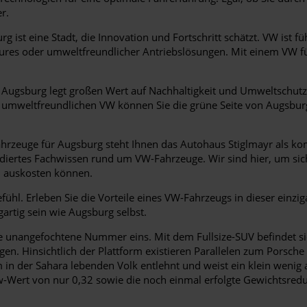
r.
g ist eine Stadt, die Innovation und Fortschritt schätzt. VW ist f
atures oder umweltfreundlicher Antriebslösungen. Mit einem VW f
Augsburg legt großen Wert auf Nachhaltigkeit und Umweltschutz
m umweltfreundlichen VW können Sie die grüne Seite von Augsburg
rzeuge für Augsburg steht Ihnen das Autohaus Stiglmayr als ko
ndiertes Fachwissen rund um VW-Fahrzeuge. Wir sind hier, um sich
l auskosten können.
hl. Erleben Sie die Vorteile eines VW-Fahrzeugs in dieser einziga
gartig sein wie Augsburg selbst.
ie unangefochtene Nummer eins. Mit dem Fullsize-SUV befindet sic
olgen. Hinsichtlich der Plattform existieren Parallelen zum Pors
in der Sahara lebenden Volk entlehnt und weist ein klein wenig 
w-Wert von nur 0,32 sowie die noch einmal erfolgte Gewichtsredu