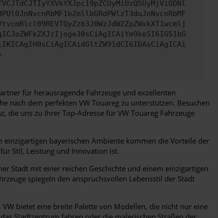
TVCJTdCJTIyYXVkYXJpc19pZCUyMiUzQSUyMjViODNl
dPUlOJnNvcnRbMF1bZmllbGRdPWlzT3duJnNvcnRbMF
VtvcmRlcl09REVTQyZzb3J0WzJdW2ZpZWxkXT1wcmlj
gICJoZWFkZXJzIjoge30sCiAgICAiYm9keSI6IG51bG
iIKICAgIH0sCiAgICAidGltZW91dCI6IDAsCiAgICAi
=
Partner für herausragende Fahrzeuge und exzellenten
uche nach dem perfekten VW Touareg zu unterstützen. Besuchen
nz, die uns zu Ihrer Top-Adresse für VW Touareg Fahrzeuge
em einzigartigen bayerischen Ambiente kommen die Vorteile der
 Stil, Leistung und Innovation ist.
ner Stadt mit einer reichen Geschichte und einem einzigartigen
ahrzeuge spiegeln den anspruchsvollen Lebensstil der Stadt
W bietet eine breite Palette von Modellen, die nicht nur eine
h das Stadtzentrum fahren oder die malerischen Straßen der