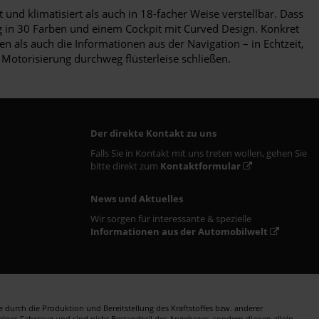
und klimatisiert als auch in 18-facher Weise verstellbar. Dass
ng in 30 Farben und einem Cockpit mit Curved Design. Konkret
als auch die Informationen aus der Navigation – in Echtzeit,
r Motorisierung durchweg flüsterleise schließen.
Der direkte Kontakt zu uns
Falls Sie in Kontakt mit uns treten wollen, gehen Sie
bitte direkt zum
Kontaktformular
News und Aktuelles
Wir sorgen für interessante & spezielle
Informationen aus der Automobilwelt
durch die Produktion und Bereitstellung des Kraftstoffes bzw. anderer
zelnes Fahrzeug und sind nicht Bestandteil des Angebotes, sondern dienen allein