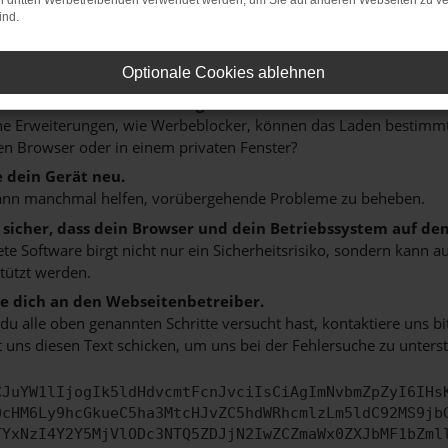
on dritten Werbetreibenden verwendet werden, um Sie auf anderen Webseiten zu ve
 ein paar Tipps, die dir helfen können:
ind.
rüfe deine Firewall und deine Internetverbindung.
 andere Webseiten, zum Beispiel deine Suchmaschine?
Optionale Cookies ablehnen
 deine Browsererweiterungen.
 Erweiterungen, wie Werbeblocker, können das Laden bestimmter 
n Browser oder in einem privaten Fenster?
e dein Gerät neu.
ann manchmal helfen, vorübergehende Probleme zu beheben.
e sicher, dass dein Browser und dein Betriebssystem auf de
ete Software birgt nicht nur ein Sicherheitsrisiko, sondern kann
tützt werden.
 dich an den Webseitenbetreiber.
u alle oben genannten Schritte versucht hast, kontaktiere uns 
 uns diesen Text schicken, um uns bei der Fehlersuche zu unterst
CJuYW1lIjogIk5ldHdvcmtFcnJvciIsCiAgImNvbmZpZyI6IHs
0cHM6Ly9hcGkueC5ha3MtcHJvZC5hdWRhcmlzLm5ldC92MS9jb
TYxNzI4Y2Y5MjVlODc3NTQ5ZDJjN2IwZCZmaWx0ZXJbMF1bZml