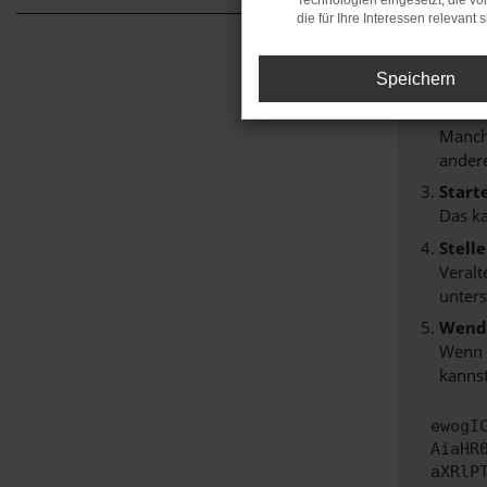
Technologien eingesetzt, die v
Hier sind
die für Ihre Interessen relevant s
Überp
Laden
Speichern
Prüfe
Manche
andere
Start
Das k
Stell
Veralt
unters
Wende
Wenn d
kannst
ewogI
AiaHR
aXRlP