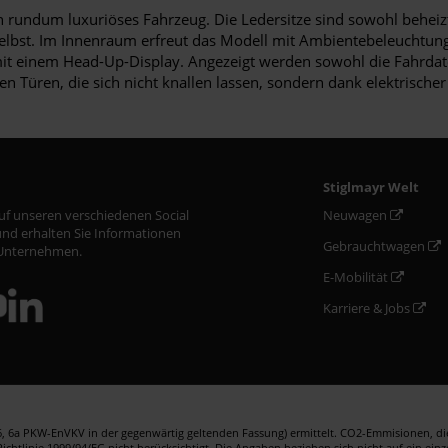
in rundum luxuriöses Fahrzeug. Die Ledersitze sind sowohl beheizt 
n selbst. Im Innenraum erfreut das Modell mit Ambientebeleuchtu
 einem Head-Up-Display. Angezeigt werden sowohl die Fahrdaten 
en Türen, die sich nicht knallen lassen, sondern dank elektrische
Stiglmayr Welt
auf unseren verschiedenen Social
Neuwagen
nd erhalten Sie Informationen
Gebrauchtwagen
Unternehmen.
E-Mobilität
Karriere & Jobs
 6a PKW-EnVKV in der gegenwärtig geltenden Fassung) ermittelt. CO2-Emmisionen, die 
htlinie 1999/94/EG nicht berücksichtigt. Die Angaben beziehen sich nicht auf ein ein