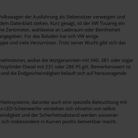
h Volkswagen der Ausführung als Siebensitzer verweigert und
dem Datenblatt stehen. Kurz gesagt, ist der VW Touareg ein
che Zentimeter, wahlweise an Laderaum oder Beinfreiheit
angegeben. Für das Beladen hat sich VW einige
pe und viele Verzurrösen. Trotz seiner Wucht gibt sich das
selmotoren, wobei die letztgenannten mit 340, 381 oder sogar
szylinder-Diesel mit 231 oder 286 PS gilt. Bemerkenswert ist
und die Endgeschwindigkeit beläuft sich auf herausragende
heitssysteme, darunter auch eine spezielle Beleuchtung mit
ix-LED-Scheinwerfer verstehen sich ohnehin von selbst.
windigkeit und der Sicherheitsabstand werden souverän
e sich insbesondere in Kurven positiv bemerkbar macht.