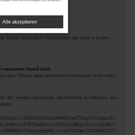
rfolgen und um Anzeigen zu schalten,
Alle akzeptieren
Seiten verhindern. Funktioniert die Seite in einem
m neuesten Stand sind.
 auch dazu führen, dass bestimmte Funktionen nicht mehr
bitte. Wir werden versuchen, das Problem zu beheben. Du
ützen:
KICAgICJtZXRob2QiOiAiR0VUIiwKICAgICJ1cmwiOi
GllbnRzLzIzMTAvd2Vic2l0ZS12ZWhpY2xlcz93ZWJz
lbGRdPWlzT3duJmZpbHRlclswXVt2YWx1ZV09dHJ1ZS