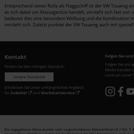
Entsprechend seiner Rolle als Flaggschiff ist der VW Touareg e
es sich dabei um Massagesitze handelt, versteht sich fast vo
bedeutet dies eine besondere Wölbung und die Kombination mit
versteht sich. Zuletzt punktet der VW Touareg auch mit speziell
Kontakt
Folgen Sie uns!
Folgen Sie uns 
Finden Sie den richtigen Standort:
Media Kanälen u
rund um unser 
Unsere Standorte
Entdecken Sie unser umfangreiches Angebot
für
Zubehör
und
Werkstattservice
Die angegebenen Werte wurden nach vorgeschriebenen Messverfahren (§ 2 Nrn. 5, 6,
Energieträger entstehen, werden bei der Emittlung der CO2-Emissionen gemäß der Ric