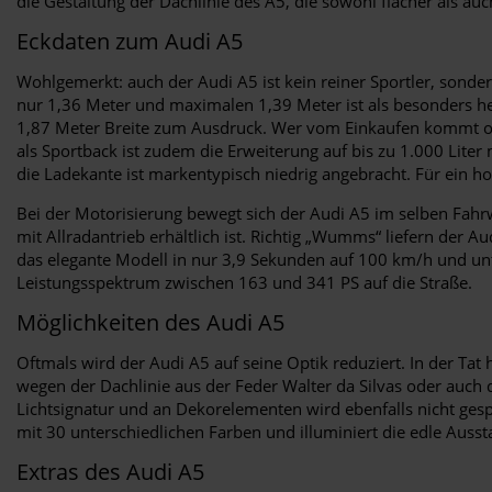
die Gestaltung der Dachlinie des A5, die sowohl flacher als auch
Eckdaten zum Audi A5
Wohlgemerkt: auch der Audi A5 ist kein reiner Sportler, sond
nur 1,36 Meter und maximalen 1,39 Meter ist als besonders h
1,87 Meter Breite zum Ausdruck. Wer vom Einkaufen kommt ode
als Sportback ist zudem die Erweiterung auf bis zu 1.000 Liter
die Ladekante ist markentypisch niedrig angebracht. Für ein h
Bei der Motorisierung bewegt sich der Audi A5 im selben Fahrw
mit Allradantrieb erhältlich ist. Richtig „Wumms“ liefern der 
das elegante Modell in nur 3,9 Sekunden auf 100 km/h und unter
Leistungsspektrum zwischen 163 und 341 PS auf die Straße.
Möglichkeiten des Audi A5
Oftmals wird der Audi A5 auf seine Optik reduziert. In der Ta
wegen der Dachlinie aus der Feder Walter da Silvas oder auch
Lichtsignatur und an Dekorelementen wird ebenfalls nicht ge
mit 30 unterschiedlichen Farben und illuminiert die edle Auss
Extras des Audi A5