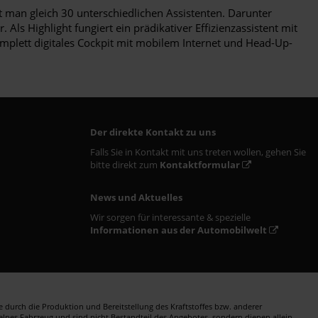
kt man gleich 30 unterschiedlichen Assistenten. Darunter
Als Highlight fungiert ein prädikativer Effizienzassistent mit
mplett digitales Cockpit mit mobilem Internet und Head-Up-
Der direkte Kontakt zu uns
Falls Sie in Kontakt mit uns treten wollen, gehen Sie
bitte direkt zum
Kontaktformular
News und Aktuelles
Wir sorgen für interessante & spezielle
Informationen aus der Automobilwelt
durch die Produktion und Bereitstellung des Kraftstoffes bzw. anderer
zelnes Fahrzeug und sind nicht Bestandteil des Angebotes, sondern dienen allein