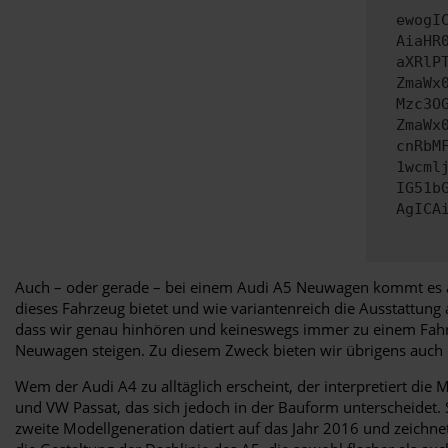
ewogI
AiaHR
aXRlP
ZmaWx
Mzc3O
ZmaWx
cnRbM
1wcml
IG51b
AgICA
Auch – oder gerade – bei einem Audi A5 Neuwagen kommt es auf
dieses Fahrzeug bietet und wie variantenreich die Ausstattung 
dass wir genau hinhören und keineswegs immer zu einem Fahrzeu
Neuwagen steigen. Zu diesem Zweck bieten wir übrigens auch 
Wem der Audi A4 zu alltäglich erscheint, der interpretiert di
und VW Passat, das sich jedoch in der Bauform unterscheidet. Se
zweite Modellgeneration datiert auf das Jahr 2016 und zeichne