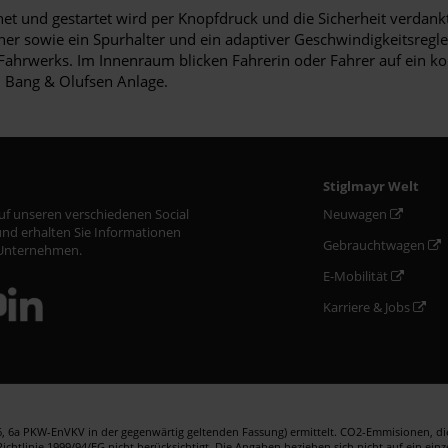
fnet und gestartet wird per Knopfdruck und die Sicherheit verdan
r sowie ein Spurhalter und ein adaptiver Geschwindigkeitsregler. 
ahrwerks. Im Innenraum blicken Fahrerin oder Fahrer auf ein ko
 Bang & Olufsen Anlage.
Stiglmayr Welt
auf unseren verschiedenen Social
Neuwagen
nd erhalten Sie Informationen
Gebrauchtwagen
Unternehmen.
E-Mobilität
Karriere & Jobs
 6a PKW-EnVKV in der gegenwärtig geltenden Fassung) ermittelt. CO2-Emmisionen, die 
htlinie 1999/94/EG nicht berücksichtigt. Die Angaben beziehen sich nicht auf ein ein