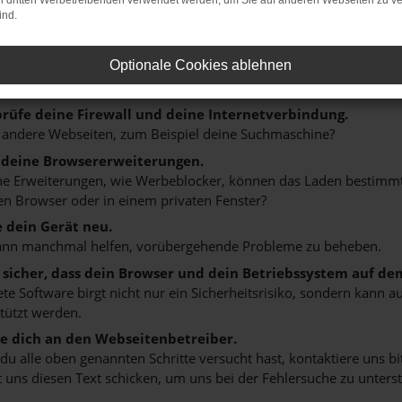
on dritten Werbetreibenden verwendet werden, um Sie auf anderen Webseiten zu ve
ind.
r: Network Error
n ist ein Fehler aufgetreten.
Optionale Cookies ablehnen
 ein paar Tipps, die dir helfen können:
rüfe deine Firewall und deine Internetverbindung.
 andere Webseiten, zum Beispiel deine Suchmaschine?
 deine Browsererweiterungen.
 Erweiterungen, wie Werbeblocker, können das Laden bestimmter 
n Browser oder in einem privaten Fenster?
e dein Gerät neu.
ann manchmal helfen, vorübergehende Probleme zu beheben.
e sicher, dass dein Browser und dein Betriebssystem auf de
ete Software birgt nicht nur ein Sicherheitsrisiko, sondern kann
tützt werden.
 dich an den Webseitenbetreiber.
u alle oben genannten Schritte versucht hast, kontaktiere uns 
 uns diesen Text schicken, um uns bei der Fehlersuche zu unterst