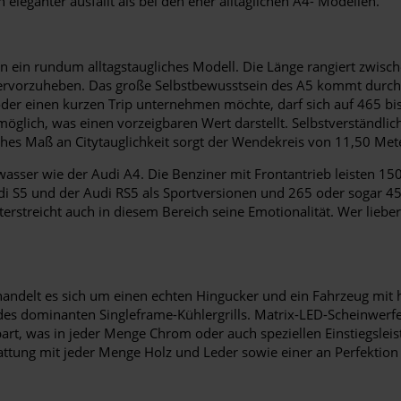
 eleganter ausfällt als bei den eher alltäglichen A4- Modellen.
ern ein rundum alltagstaugliches Modell. Die Länge rangiert zwi
ervorzuheben. Das große Selbstbewusstsein des A5 kommt durch e
r einen kurzen Trip unternehmen möchte, darf sich auf 465 bis 
 möglich, was einen vorzeigbaren Wert darstellt. Selbstverständli
ohes Maß an Citytauglichkeit sorgt der Wendekreis von 11,50 Met
asser wie der Audi A4. Die Benziner mit Frontantrieb leisten 15
Audi S5 und der Audi RS5 als Sportversionen und 265 oder sogar 4
streicht auch in diesem Bereich seine Emotionalität. Wer lieber e
t handelt es sich um einen echten Hingucker und ein Fahrzeug mi
 des dominanten Singleframe-Kühlergrills. Matrix-LED-Scheinwer
spart, was in jeder Menge Chrom oder auch speziellen Einstiegs
tattung mit jeder Menge Holz und Leder sowie einer an Perfektio