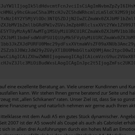
CJuYW1lIjogIk5ldHdvcmtFcnJvciIsCiAgImNvbmZpZyI6IHs
0cHM6Ly9hcGkueC5ha3MtcHJvZC5hdWRhcmlzLm5ldC92MS9jb
TYxNzI4Y2Y5MjVlODc3NTQ5ZDJjN2IwZCZmaWx0ZXJbMF1bZml
0ZXJbMV1bZmllbGRdPW1vZGVsJmZpbHRlclsxXVt2YWx1ZV09J
GE5YTUyMzAyNTAwMTg1MSUyMiU3RCU1RCZmaWx0ZXJbMV1bb3B
0ZXJbMl1bdmFsdWVdPSU1QiUyMk5FVyUyMiU1RCZmaWx0ZXJbM
F1bb3JkZXJdPURFU0Mmc29ydFsxXVtmaWVsZF09aXNUb3Amc29
jZSZzb3J0WzJdW29yZGVyXT1BU0MmbGltaXQ9MjAmc2tpcD0wI
GwsCiAgICAiZXhwZWN0IjogewogICAgICAicmVzcG9uc2VUeXB
icHJvZ3Jlc3MiOiBudWxsLAogICAgInJpc2t5IjogZmFsc2UKI
 eine exzellente Beratung an. Viele unserer Kundinnen und Kunde
ausfallen kann. Wir stehen Ihnen gerne beratend zur Seite und ha
g mit „allen Schikanen“ raten. Unser Ziel ist, dass Sie so günst
eine Finanzierung und natürlich nehmen wir gerne auch Ihren ak
e Mittelklasse mit dem Audi A5 ein gutes Stück dynamischer. Ange
it 2007 ist der A5 sowohl als Coupé als auch als Cabriolet erhält
t sich in allen drei Ausführungen durch ein hohes Maß an Emotio