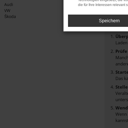
Technologien eingesetzt, die v
Audi
die für Ihre Interessen relevant s
Fehle
VW
Škoda
Beim Lade
Speichern
Hier sind
Überp
Laden
Prüfe
Manche
andere
Start
Das k
Stell
Veralt
unters
Wende
Wenn d
kannst