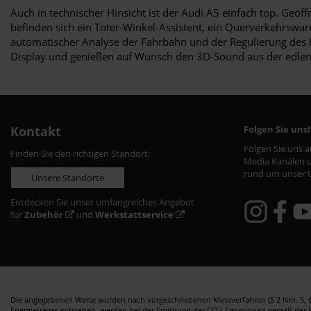
Auch in technischer Hinsicht ist der Audi A5 einfach top. Geöf
befinden sich ein Toter-Winkel-Assistent, ein Querverkehrswarne
automatischer Analyse der Fahrbahn und der Regulierung des F
Display und genießen auf Wunsch den 3D-Sound aus der edlen
Kontakt
Folgen Sie uns!
Folgen Sie uns 
Finden Sie den richtigen Standort:
Media Kanälen u
rund um unser 
Unsere Standorte
Entdecken Sie unser umfangreiches Angebot
für
Zubehör
und
Werkstattservice
Die angegebenen Werte wurden nach vorgeschriebenen Messverfahren (§ 2 Nrn. 5, 6,
Energieträger entstehen, werden bei der Emittlung der CO2-Emissionen gemäß der Ric