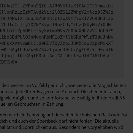
KICAgICJtZXRob2QiOiAiR0VUIiwKICAgICJ1cmwiOi
GllbnRzLzIzMTAvd2Vic2l0ZS12ZWhpY2xlcz93ZWJz
lbGRdPWlzT3duJmZpbHRlclswXVt2YWx1ZV09dHJ1ZS
TVCJTdCJTIyYXVkYXJpc19pZCUyMiUzQSUyMjViODNl
dPUlOJmZpbHRlclsyXVtmaWVsZF09dXNhZ2VTdGF0ZS
l1bb3BdPUlOJnNvcnRbMF1bZmllbGRdPWlzT3duJnNv
ydFsxXVtvcmRlcl09REVTQyZzb3J0WzJdW2ZpZWxkXT
iwKICAgICJoZWFkZXJzIjoge30sCiAgICAiYm9keSI6
lIjogIiIKICAgIH0sCiAgICAidGltZW91dCI6IDAsCi
CB9Cn0=
n wissen im Vorfeld gar nicht, wie viele tolle Möglichkeiten
ben auf jede Ihrer Fragen eine Antwort. Dies bedeutet auch,
ig wie möglich und so komfortabel wie nötig in Ihren Audi A5
tuellen Gebrauchten in Zahlung.
boten wird ein Fahrzeug auf derselben technischen Basis wie A4
lich und auch der Sportback darf nicht fehlen. Die aktuelle
nalität und Sportlichkeit aus. Besonders hervorgehoben wird