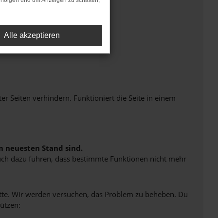
rfolgen und um Anzeigen zu schalten,
Alle akzeptieren
Seiten verhindern. Funktioniert die Seite in einem
m neuesten Stand sind.
 auch dazu führen, dass bestimmte Funktionen nicht mehr
bitte. Wir werden versuchen, das Problem zu beheben. Du
ützen: