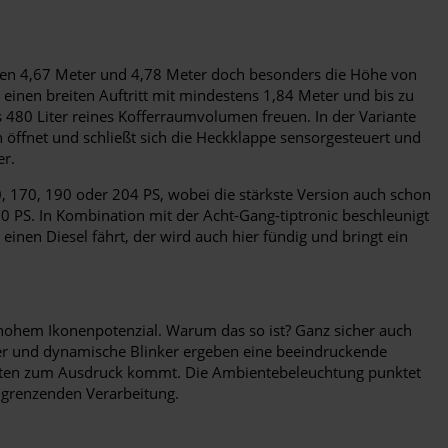
schen 4,67 Meter und 4,78 Meter doch besonders die Höhe von
inen breiten Auftritt mit mindestens 1,84 Meter und bis zu
480 Liter reines Kofferraumvolumen freuen. In der Variante
ch öffnet und schließt sich die Heckklappe sensorgesteuert und
er.
0, 170, 190 oder 204 PS, wobei die stärkste Version auch schon
50 PS. In Kombination mit der Acht-Gang-tiptronic beschleunigt
inen Diesel fährt, der wird auch hier fündig und bringt ein
t hohem Ikonenpotenzial. Warum das so ist? Ganz sicher auch
fer und dynamische Blinker ergeben eine beeindruckende
leisten zum Ausdruck kommt. Die Ambientebeleuchtung punktet
n grenzenden Verarbeitung.