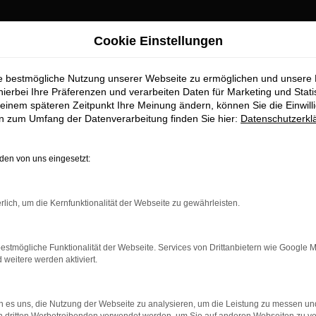
Cookie Einstellungen
 bei Ihrem Audi Händler
ie bestmögliche Nutzung unserer Webseite zu ermöglichen und unsere
leasen, finanzieren
hierbei Ihre Präferenzen und verarbeiten Daten für Marketing und Stati
einem späteren Zeitpunkt Ihre Meinung ändern, können Sie die Einwillig
en zum Umfang der Datenverarbeitung finden Sie hier:
Datenschutzerkl
er
en von uns eingesetzt:
teste Wahl
rlich, um die Kernfunktionalität der Webseite zu gewährleisten.
llent“ noch steigern lässt, inhaltlich jedoch nicht. Fest steht, d
. Wir sind stolz darauf, die Modelle von Audi bereits seit viele
trieb. Audi A5 Neuwagen sind naturgemäß das „Non-Plus-Ultra“ un
estmögliche Funktionalität der Webseite. Services von Drittanbietern wie Google 
in bestimmen die Lackierung, Motorisierung und natürlich auch di
eitere werden aktiviert.
 es uns, die Nutzung der Webseite zu analysieren, um die Leistung zu messen u