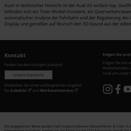
Auch in technischer Hinsicht ist der Audi A5 einfach top. Geöf
befinden sich ein Toter-Winkel-Assistent, ein Querverkehrswarne
automatischer Analyse der Fahrbahn und der Regulierung des F
Display und genießen auf Wunsch den 3D-Sound aus der edlen
Kontakt
Folgen Sie uns!
Folgen Sie uns 
Finden Sie den richtigen Standort:
Media Kanälen u
rund um unser 
Unsere Standorte
Entdecken Sie unser umfangreiches Angebot
für
Zubehör
und
Werkstattservice
Die angegebenen Werte wurden nach vorgeschriebenen Messverfahren (§ 2 Nrn. 5, 6,
Energieträger entstehen, werden bei der Emittlung der CO2-Emissionen gemäß der Ric