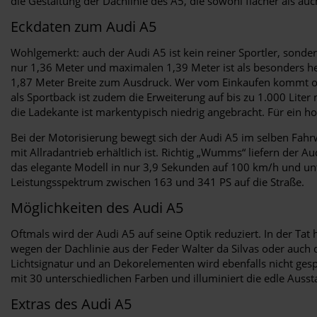
die Gestaltung der Dachlinie des A5, die sowohl flacher als auch
Eckdaten zum Audi A5
Wohlgemerkt: auch der Audi A5 ist kein reiner Sportler, sond
nur 1,36 Meter und maximalen 1,39 Meter ist als besonders h
1,87 Meter Breite zum Ausdruck. Wer vom Einkaufen kommt ode
als Sportback ist zudem die Erweiterung auf bis zu 1.000 Liter
die Ladekante ist markentypisch niedrig angebracht. Für ein h
Bei der Motorisierung bewegt sich der Audi A5 im selben Fahrw
mit Allradantrieb erhältlich ist. Richtig „Wumms“ liefern der 
das elegante Modell in nur 3,9 Sekunden auf 100 km/h und unter
Leistungsspektrum zwischen 163 und 341 PS auf die Straße.
Möglichkeiten des Audi A5
Oftmals wird der Audi A5 auf seine Optik reduziert. In der Ta
wegen der Dachlinie aus der Feder Walter da Silvas oder auch
Lichtsignatur und an Dekorelementen wird ebenfalls nicht ge
mit 30 unterschiedlichen Farben und illuminiert die edle Auss
Extras des Audi A5