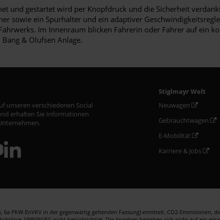
fnet und gestartet wird per Knopfdruck und die Sicherheit verdan
r sowie ein Spurhalter und ein adaptiver Geschwindigkeitsregler. 
ahrwerks. Im Innenraum blicken Fahrerin oder Fahrer auf ein ko
 Bang & Olufsen Anlage.
Stiglmayr Welt
auf unseren verschiedenen Social
Neuwagen
nd erhalten Sie Informationen
Gebrauchtwagen
Unternehmen.
E-Mobilität
Karriere & Jobs
 6a PKW-EnVKV in der gegenwärtig geltenden Fassung) ermittelt. CO2-Emmisionen, die 
htlinie 1999/94/EG nicht berücksichtigt. Die Angaben beziehen sich nicht auf ein ein