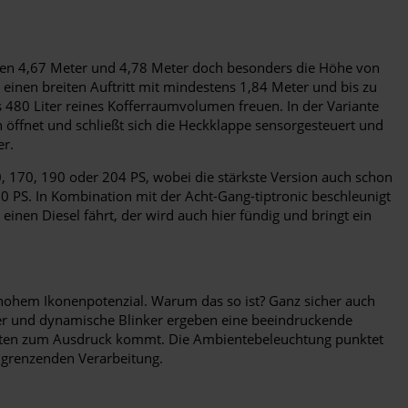
schen 4,67 Meter und 4,78 Meter doch besonders die Höhe von
inen breiten Auftritt mit mindestens 1,84 Meter und bis zu
480 Liter reines Kofferraumvolumen freuen. In der Variante
ch öffnet und schließt sich die Heckklappe sensorgesteuert und
er.
0, 170, 190 oder 204 PS, wobei die stärkste Version auch schon
50 PS. In Kombination mit der Acht-Gang-tiptronic beschleunigt
inen Diesel fährt, der wird auch hier fündig und bringt ein
t hohem Ikonenpotenzial. Warum das so ist? Ganz sicher auch
fer und dynamische Blinker ergeben eine beeindruckende
leisten zum Ausdruck kommt. Die Ambientebeleuchtung punktet
n grenzenden Verarbeitung.