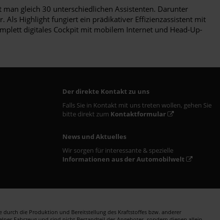
kt man gleich 30 unterschiedlichen Assistenten. Darunter
Als Highlight fungiert ein prädikativer Effizienzassistent mit
mplett digitales Cockpit mit mobilem Internet und Head-Up-
Der direkte Kontakt zu uns
Falls Sie in Kontakt mit uns treten wollen, gehen Sie
bitte direkt zum
Kontaktformular
News und Aktuelles
Wir sorgen für interessante & spezielle
Informationen aus der Automobilwelt
durch die Produktion und Bereitstellung des Kraftstoffes bzw. anderer
zelnes Fahrzeug und sind nicht Bestandteil des Angebotes, sondern dienen allein