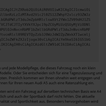
KICAgICJtZXRob2QiOiAiR0VUIiwKICAgICJ1cmwiOi
GllbnRzLzIzMTAvd2Vic2l0ZS12ZWhpY2xlcz93ZWJz
lbGRdPWlzT3duJmZpbHRlclswXVt2YWx1ZV09dHJ1ZS
TVCJTdCJTIyYXVkYXJpc19pZCUyMiUzQSUyMjViODNl
dPUlOJnNvcnRbMF1bZmllbGRdPWlzT3duJnNvcnRbMF
VtvcmRlcl09REVTQyZzb3J0WzJdW2ZpZWxkXT1wcmlj
gICJoZWFkZXJzIjoge30sCiAgICAiYm9keSI6IG51bG
iIKICAgIH0sCiAgICAidGltZW91dCI6IDAsCiAgICAi
=
 und jede Modellpflege, die dieses Fahrzeug noch ein klein
odelle. Oder Sie entscheiden sich für eine Tageszulassung und
loten. Preislich kommen wir Ihnen ohnehin weit entgegen und
Ihnen für Ihren neuen Audi A5 auch eine Ratenzahlung ein.
boten wird ein Fahrzeug auf derselben technischen Basis wie A4
lich und auch der Sportback darf nicht fehlen. Die aktuelle
nalität und Sportlichkeit aus. Besonders hervorgehoben wird