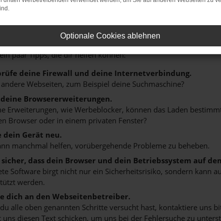
on dritten Werbetreibenden verwendet werden, um Sie auf anderen Webseiten zu ve
ind.
r: Network Error
Optionale Cookies ablehnen
n ist ein Fehler aufgetreten.
 ein paar Tipps, die dir helfen können:
rüfe deine Firewall und deine Internetverbindung.
 andere Webseiten, zum Beispiel deine Suchmaschine?
 deine Browsererweiterungen.
 Erweiterungen, wie Werbeblocker, können das Laden bestimmter 
n Browser oder in einem privaten Fenster?
e dein Gerät neu.
ann manchmal helfen, vorübergehende Probleme zu beheben.
e sicher, dass dein Browser und dein Betriebssystem auf de
ete Software birgt nicht nur ein Sicherheitsrisiko, sondern kann
tützt werden.
 dich an den Webseitenbetreiber.
u alle oben genannten Schritte versucht hast, kontaktiere uns 
 uns diesen Text schicken, um uns bei der Fehlersuche zu unterst