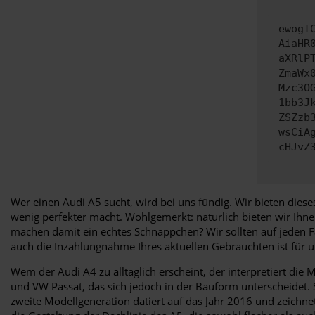
ewogI
AiaHR
aXRlP
ZmaWx
Mzc3O
1bb3J
ZSZzb
wsCiA
cHJvZ
Wer einen Audi A5 sucht, wird bei uns fündig. Wir bieten dies
wenig perfekter macht. Wohlgemerkt: natürlich bieten wir Ihn
machen damit ein echtes Schnäppchen? Wir sollten auf jeden 
auch die Inzahlungnahme Ihres aktuellen Gebrauchten ist für 
Wem der Audi A4 zu alltäglich erscheint, der interpretiert di
und VW Passat, das sich jedoch in der Bauform unterscheidet. Se
zweite Modellgeneration datiert auf das Jahr 2016 und zeichne