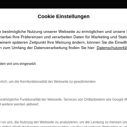
Cookie Einstellungen
i Händler
ie bestmögliche Nutzung unserer Webseite zu ermöglichen und unsere
asen, finanzieren e
hierbei Ihre Präferenzen und verarbeiten Daten für Marketing und Stati
einem späteren Zeitpunkt Ihre Meinung ändern, können Sie die Einwillig
en zum Umfang der Datenverarbeitung finden Sie hier:
Datenschutzerkl
en von uns eingesetzt:
enter Ansprechpartner für den Aud
rlich, um die Kernfunktionalität der Webseite zu gewährleisten.
r Wahl nur beglückwünschen? Das Autohaus Stiglmayr existiert sei
l die anderen spannenden Fahrzeuge geht. Wir lieben, was wir t
g begeistert schon auf den ersten Blick. Gerne lassen wir Sie bei
estmögliche Funktionalität der Webseite. Services von Drittanbietern wie Google 
tras und der Motorisierung. Freuen Sie sich auf Ihren Besuch in u
eitere werden aktiviert.
 es uns, die Nutzung der Webseite zu analysieren, um die Leistung zu messen u