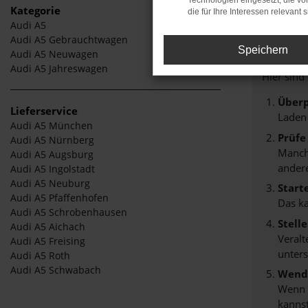
Technologien eingesetzt, die v
Kategorie
die für Ihre Interessen relevant s
Audi A5
Fehle
Audi A5 Gebrauchtwagen
Speichern
Audi A5 Neuwagen
Beim Lade
Audi A5 Jahreswagen
Hier sind
Überp
Lieferservice
Laden
Audi A5 München
Prüfe
Audi A5 Nürnberg
Manche
Audi A5 Augsburg
andere
Audi A5 Ingolstadt
Audi A5 Neuburg
Start
Audi A5 Pfaffenhofen
Das k
Audi A5 Schrobenhausen
Stell
Audi A5 Aichach
Veralt
Audi A5 Freising
unters
Audi A5 Roth
Audi A5 Schwabach
Wende
Wenn d
kannst