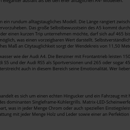
 eleganter ausfällt als bei den eher alltäglichen A4- Modellen.
ern ein rundum alltagstaugliches Modell. Die Länge rangiert zwi
ervorzuheben. Das große Selbstbewusstsein des A5 kommt durch e
r einen kurzen Trip unternehmen möchte, darf sich auf 465 bis 
 möglich, was einen vorzeigbaren Wert darstellt. Selbstverständli
ohes Maß an Citytauglichkeit sorgt der Wendekreis von 11,50 Met
asser wie der Audi A4. Die Benziner mit Frontantrieb leisten 15
Audi S5 und der Audi RS5 als Sportversionen und 265 oder sogar 4
streicht auch in diesem Bereich seine Emotionalität. Wer lieber e
t handelt es sich um einen echten Hingucker und ein Fahrzeug mi
 des dominanten Singleframe-Kühlergrills. Matrix-LED-Scheinwer
spart, was in jeder Menge Chrom oder auch speziellen Einstiegs
tattung mit jeder Menge Holz und Leder sowie einer an Perfektio