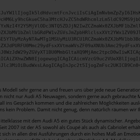
CJuYW1lIjogIk5ldHdvcmtFcnJvciIsCiAgImNvbmZpZyI6IHs
0cHM6Ly9hcGkueC5ha3MtcHJvZC5hdWRhcmlzLm5ldC92MS9jb
TYxNzI4Y2Y5MjVlODc3NTQ5ZDJjN2IwZCZmaWx0ZXJbMF1bZml
0ZXJbMV1bZmllbGRdPW1vZGVsJmZpbHRlclsxXVt2YWx1ZV09J
GE5YTUyMzAyNTAwMTg1MSUyMiU3RCU1RCZmaWx0ZXJbMV1bb3B
kZXJdPURFU0Mmc29ydFsxXVtmaWVsZF09aXNUb3Amc29ydFsxX
3J0WzJdW29yZGVyXT1BU0MmbGltaXQ9MjAmc2tpcD0wIiwKICA
gICAiZXhwZWN0IjogewogICAgICAicmVzcG9uc2VUeXBlIjogI
3Jlc3MiOiBudWxsLAogICAgInJpc2t5IjogZmFsc2UKICB9Cn0
es Modell sehr gerne an und freuen uns über jede neue Generation
en nicht nur Audi A5 Neuwagen, sondern gerne auch gebrauchte M
Fall ins Gespräch kommen und die zahlreichen Möglichkeiten aus
uns kein Problem. Damit nicht genug, denn natürlich räumen wir 
e Mittelklasse mit dem Audi A5 ein gutes Stück dynamischer. Ange
it 2007 ist der A5 sowohl als Coupé als auch als Cabriolet erhält
t sich in allen drei Ausführungen durch ein hohes Maß an Emotio