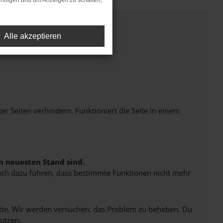
rfolgen und um Anzeigen zu schalten,
Alle akzeptieren
Seiten verhindern. Funktioniert die Seite in einem
m neuesten Stand sind.
 auch dazu führen, dass bestimmte Funktionen nicht mehr
bitte. Wir werden versuchen, das Problem zu beheben. Du
ützen: