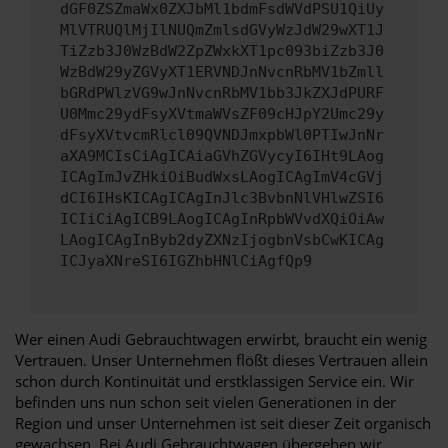
dGF0ZSZmaWx0ZXJbMl1bdmFsdWVdPSU1QiUy
MlVTRUQlMjIlNUQmZmlsdGVyWzJdW29wXT1J
TiZzb3J0WzBdW2ZpZWxkXT1pc093biZzb3J0
WzBdW29yZGVyXT1ERVNDJnNvcnRbMV1bZmll
bGRdPWlzVG9wJnNvcnRbMV1bb3JkZXJdPURF
U0Mmc29ydFsyXVtmaWVsZF09cHJpY2Umc29y
dFsyXVtvcmRlcl09QVNDJmxpbWl0PTIwJnNr
aXA9MCIsCiAgICAiaGVhZGVycyI6IHt9LAog
ICAgImJvZHkiOiBudWxsLAogICAgImV4cGVj
dCI6IHsKICAgICAgInJlc3BvbnNlVHlwZSI6
ICIiCiAgICB9LAogICAgInRpbWVvdXQiOiAw
LAogICAgInByb2dyZXNzIjogbnVsbCwKICAg
ICJyaXNreSI6IGZhbHNlCiAgfQp9
Wer einen Audi Gebrauchtwagen erwirbt, braucht ein wenig
Vertrauen. Unser Unternehmen flößt dieses Vertrauen allein
schon durch Kontinuität und erstklassigen Service ein. Wir
befinden uns nun schon seit vielen Generationen in der
Region und unser Unternehmen ist seit dieser Zeit organisch
gewachsen. Bei Audi Gebrauchtwagen übergeben wir