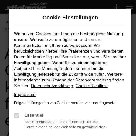
Zum
Hauptinhalt
Cookie Einstellungen
springen
Startseite
Audi
Audi Gebrauchtwagen kaufen, finanzieren einfach bei
Ihrem Audi Händler
Wir nutzen Cookies, um Ihnen die bestmögliche Nutzung
unserer Webseite zu ermöglichen und unsere
Audi
Kommunikation mit Ihnen zu verbessern. Wir
berücksichtigen hierbei Ihre Präferenzen und verarbeiten
Daten für Marketing und Statistiken nur, wenn Sie uns Ihre
Gebrauchtwagen
Einwilligung geben. Wenn Sie zu einem späteren
Zeitpunkt Ihre Meinung ändern, können Sie die
Einwilligung jederzeit für die Zukunft widerrufen. Weitere
kaufen,
Informationen zum Umfang der Datenverarbeitung finden
Sie hier:
Datenschutzerklärung
,
Cookie-Richtlinie
.
Impressum
finanzieren
Folgende Kategorien von Cookies werden von uns eingesetzt:
einfach bei Ihrem
Essentiell
Diese Technologien sind erforderlich, um die
Kernfunktionalität der Webseite zu gewährleisten.