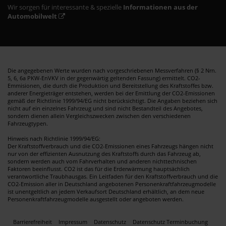
Wir sorgen für interessante & spezielle
Informationen aus der
Automobilwelt
Die angegebenen Werte wurden nach vorgeschriebenen Messverfahren (§ 2 Nrn.
5, 6, 6a PKW-EnVKV in der gegenwärtig geltenden Fassung) ermittelt. CO2-
Emmisionen, die durch die Produktion und Bereitstellung des Kraftstoffes bzw.
anderer Energieträger entstehen, werden bei der Emittlung der CO2-Emissionen
gemäß der Richtlinie 1999/94/EG nicht berücksichtigt. Die Angaben beziehen sich
nicht auf ein einzelnes Fahrzeug und sind nicht Bestandteil des Angebotes,
sondern dienen allein Vergleichszwecken zwischen den verschiedenen
Fahrzeugtypen.
Hinweis nach Richtlinie 1999/94/EG:
Der Kraftstoffverbrauch und die CO2-Emissionen eines Fahrzeugs hängen nicht
nur von der effizienten Ausnutzung des Kraftstoffs durch das Fahrzeug ab,
sondern werden auch vom Fahrverhalten und anderen nichttechnischen
Faktoren beeinflusst. CO2 ist das für die Erderwärmung hauptsächlich
verantwortliche Traubhausgas. Ein Leitfaden für den Kraftstoffverbrauch und die
CO2-Emission aller in Deutschland angebotenen Personenkraftfahrzeugmodelle
ist unentgeltlich an jedem Verkaufsort Deutschland erhältlich, an dem neue
Personenkraftfahrzeugmodelle ausgestellt oder angeboten werden.
Barrierefreiheit
Impressum
Datenschutz
Datenschutz Terminbuchung