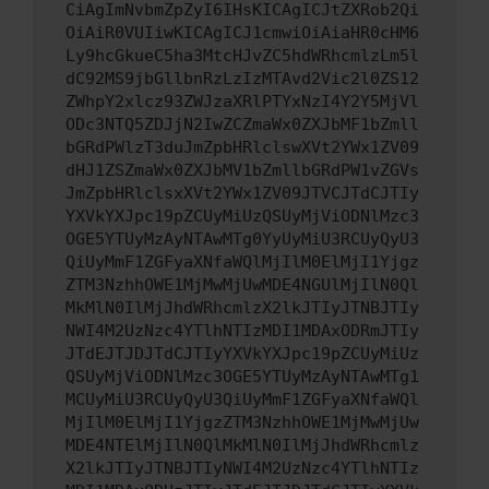
CiAgImNvbmZpZyI6IHsKICAgICJtZXRob2Qi
OiAiR0VUIiwKICAgICJ1cmwiOiAiaHR0cHM6
Ly9hcGkueC5ha3MtcHJvZC5hdWRhcmlzLm5l
dC92MS9jbGllbnRzLzIzMTAvd2Vic2l0ZS12
ZWhpY2xlcz93ZWJzaXRlPTYxNzI4Y2Y5MjVl
ODc3NTQ5ZDJjN2IwZCZmaWx0ZXJbMF1bZmll
bGRdPWlzT3duJmZpbHRlclswXVt2YWx1ZV09
dHJ1ZSZmaWx0ZXJbMV1bZmllbGRdPW1vZGVs
JmZpbHRlclsxXVt2YWx1ZV09JTVCJTdCJTIy
YXVkYXJpc19pZCUyMiUzQSUyMjViODNlMzc3
OGE5YTUyMzAyNTAwMTg0YyUyMiU3RCUyQyU3
QiUyMmF1ZGFyaXNfaWQlMjIlM0ElMjI1Yjgz
ZTM3NzhhOWE1MjMwMjUwMDE4NGUlMjIlN0Ql
MkMlN0IlMjJhdWRhcmlzX2lkJTIyJTNBJTIy
NWI4M2UzNzc4YTlhNTIzMDI1MDAxODRmJTIy
JTdEJTJDJTdCJTIyYXVkYXJpc19pZCUyMiUz
QSUyMjViODNlMzc3OGE5YTUyMzAyNTAwMTg1
MCUyMiU3RCUyQyU3QiUyMmF1ZGFyaXNfaWQl
MjIlM0ElMjI1YjgzZTM3NzhhOWE1MjMwMjUw
MDE4NTElMjIlN0QlMkMlN0IlMjJhdWRhcmlz
X2lkJTIyJTNBJTIyNWI4M2UzNzc4YTlhNTIz