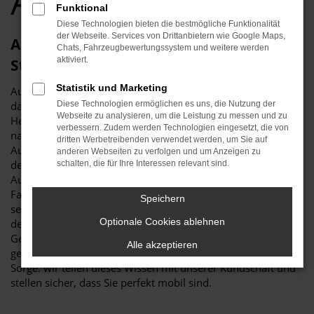
Audi Händler
Funktional
Diese Technologien bieten die bestmögliche Funktionalität
der Webseite. Services von Drittanbietern wie Google Maps,
Audi Gebrauchtwagen – im Autohaus
Chats, Fahrzeugbewertungssystem und weitere werden
aktiviert.
Stiglmayr mit Vertrauen zugreifen
Statistik und Marketing
Audi Gebrauchtwagen genießen einen exzellenten Ruf – und
das mit Recht. Bekannt ist, dass die Modelle dieses
Diese Technologien ermöglichen es uns, die Nutzung der
Webseite zu analysieren, um die Leistung zu messen und zu
Herstellers überaus langlebig daherkommen und auch noch
verbessern. Zudem werden Technologien eingesetzt, die von
nach vielen Jahren zuverlässig unterwegs sind. Wir vom
dritten Werbetreibenden verwendet werden, um Sie auf
Autohaus Stiglmayr können dies aus eigener Erfahrung und
anderen Webseiten zu verfolgen und um Anzeigen zu
der Praxis von mehr als 115 Jahren in der
schalten, die für Ihre Interessen relevant sind.
Automobilbranche guten Gewissens bestätigen. Als
Familienbetrieb begleiten wir manche Automarke bereits
Speichern
seit deren Gründung und sind entsprechend Autopartner
Optionale Cookies ablehnen
der ersten Stunde. So kommt es, dass wir bei allen Audi
Gebrauchtwagen die individuellen Vorteile kennen und
Alle akzeptieren
genau wissen, worauf es beim Kauf ankommt. Und keine
Sorge: wir teilen dieses Wissen mit unserer Kundschaft und
stellen sicher, dass Sie perfekt mobil sind.