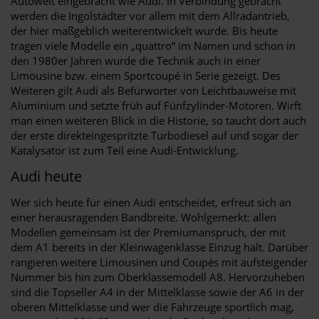
Autowelt eingebracht wie Audi. In Verbindung gebracht
werden die Ingolstädter vor allem mit dem Allradantrieb,
der hier maßgeblich weiterentwickelt wurde. Bis heute
tragen viele Modelle ein „quattro“ im Namen und schon in
den 1980er Jahren wurde die Technik auch in einer
Limousine bzw. einem Sportcoupé in Serie gezeigt. Des
Weiteren gilt Audi als Befürworter von Leichtbauweise mit
Aluminium und setzte früh auf Fünfzylinder-Motoren. Wirft
man einen weiteren Blick in die Historie, so taucht dort auch
der erste direkteingespritzte Turbodiesel auf und sogar der
Katalysator ist zum Teil eine Audi-Entwicklung.
Audi heute
Wer sich heute für einen Audi entscheidet, erfreut sich an
einer herausragenden Bandbreite. Wohlgemerkt: allen
Modellen gemeinsam ist der Premiumanspruch, der mit
dem A1 bereits in der Kleinwagenklasse Einzug hält. Darüber
rangieren weitere Limousinen und Coupés mit aufsteigender
Nummer bis hin zum Oberklassemodell A8. Hervorzuheben
sind die Topseller A4 in der Mittelklasse sowie der A6 in der
oberen Mittelklasse und wer die Fahrzeuge sportlich mag,