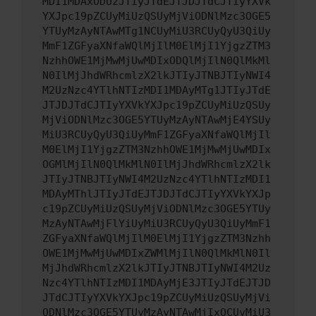
MDI1MDAxODUzJTIyJTdEJTJDJTdCJTIyYXVk
YXJpc19pZCUyMiUzQSUyMjViODNlMzc3OGE5
YTUyMzAyNTAwMTg1NCUyMiU3RCUyQyU3QiUy
MmF1ZGFyaXNfaWQlMjIlM0ElMjI1YjgzZTM3
NzhhOWE1MjMwMjUwMDIxODQlMjIlN0QlMkMl
N0IlMjJhdWRhcmlzX2lkJTIyJTNBJTIyNWI4
M2UzNzc4YTlhNTIzMDI1MDAyMTg1JTIyJTdE
JTJDJTdCJTIyYXVkYXJpc19pZCUyMiUzQSUy
MjViODNlMzc3OGE5YTUyMzAyNTAwMjE4YSUy
MiU3RCUyQyU3QiUyMmF1ZGFyaXNfaWQlMjIl
M0ElMjI1YjgzZTM3NzhhOWE1MjMwMjUwMDIx
OGMlMjIlN0QlMkMlN0IlMjJhdWRhcmlzX2lk
JTIyJTNBJTIyNWI4M2UzNzc4YTlhNTIzMDI1
MDAyMThlJTIyJTdEJTJDJTdCJTIyYXVkYXJp
c19pZCUyMiUzQSUyMjViODNlMzc3OGE5YTUy
MzAyNTAwMjFlYiUyMiU3RCUyQyU3QiUyMmF1
ZGFyaXNfaWQlMjIlM0ElMjI1YjgzZTM3Nzhh
OWE1MjMwMjUwMDIxZWMlMjIlN0QlMkMlN0Il
MjJhdWRhcmlzX2lkJTIyJTNBJTIyNWI4M2Uz
Nzc4YTlhNTIzMDI1MDAyMjE3JTIyJTdEJTJD
JTdCJTIyYXVkYXJpc19pZCUyMiUzQSUyMjVi
ODNlMzc3OGE5YTUyMzAyNTAwMjIxOCUyMiU3