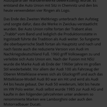
Autosparte der Wandererwerke bewerkstelligt wurde. Es
entstand die Auto Union mit Sitz in Chemnitz und den bis
heute verwendeten vier Ringen als Logo.
Das Ende des Zweiten Weltkriegs unterbrach den Aufstieg
und sorgte dafür, dass die Werke in Zwickau verstaatlicht
wurden. Bei Auto Union rollte fortan der Trabant alias
„Trabbi“ vom Band und lediglich die Produktionsstätte in
Ingolstadt führte die Tradition als Audi weiter. So fungierte
die oberbayerische Stadt fortan als Hauptsitz und nach und
nach fasste auch die reduzierte Version von Audi im
Nachkriegsdeutschland Fuß. 1960 griff Volkswagen zu und
verleibte sich Auto Union ein. Nach der Fusion mit NSU
wurde die Marke Audi ab Ende der 1960er Jahre im großen
Stil wiederbelebt. Vor allem der Audi 100 als Fahrzeug der
Oberen Mittelklasse erwies sich als Glücksgriff und auch das
Mittelklasse-Modell Audi 80 war ein Hit und wird als Audi
A4 bis heute gebaut. Der Audi 50 wiederum, lebt bis heute
im VW Polo weiter. Audi selbst wurde 1985 zur Audi AG und
kaufte in den folgenden Jahrzehnten unter anderem so
renommierte Marken wie Lamborghini oder auch den
Motorradbauer Ducati.