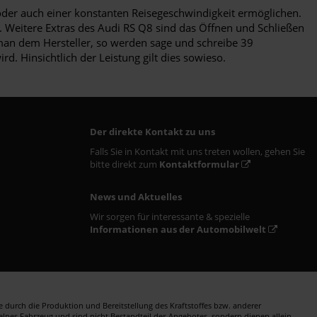
ur oder auch einer konstanten Reisegeschwindigkeit ermöglichen.
. Weitere Extras des Audi RS Q8 sind das Öffnen und Schließen
man dem Hersteller, so werden sage und schreibe 39
. Hinsichtlich der Leistung gilt dies sowieso.
Der direkte Kontakt zu uns
Falls Sie in Kontakt mit uns treten wollen, gehen Sie
bitte direkt zum
Kontaktformular
News und Aktuelles
Wir sorgen für interessante & spezielle
Informationen aus der Automobilwelt
durch die Produktion und Bereitstellung des Kraftstoffes bzw. anderer
zelnes Fahrzeug und sind nicht Bestandteil des Angebotes, sondern dienen allein