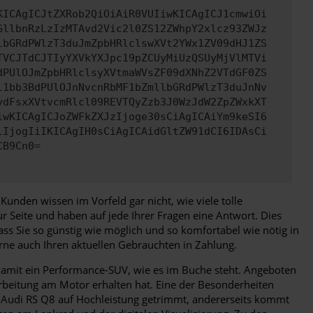
KICAgICJtZXRob2QiOiAiR0VUIiwKICAgICJ1cmwiOi
GllbnRzLzIzMTAvd2Vic2l0ZS12ZWhpY2xlcz93ZWJz
lbGRdPWlzT3duJmZpbHRlclswXVt2YWx1ZV09dHJ1ZS
TVCJTdCJTIyYXVkYXJpc19pZCUyMiUzQSUyMjVlMTVi
dPUlOJmZpbHRlclsyXVtmaWVsZF09dXNhZ2VTdGF0ZS
l1bb3BdPUlOJnNvcnRbMF1bZmllbGRdPWlzT3duJnNv
ydFsxXVtvcmRlcl09REVTQyZzb3J0WzJdW2ZpZWxkXT
iwKICAgICJoZWFkZXJzIjoge30sCiAgICAiYm9keSI6
lIjogIiIKICAgIH0sCiAgICAidGltZW91dCI6IDAsCi
CB9Cn0=
nden wissen im Vorfeld gar nicht, wie viele tolle
r Seite und haben auf jede Ihrer Fragen eine Antwort. Dies
ss Sie so günstig wie möglich und so komfortabel wie nötig in
ne auch Ihren aktuellen Gebrauchten in Zahlung.
 damit ein Performance-SUV, wie es im Buche steht. Angeboten
rbeitung am Motor erhalten hat. Eine der Besonderheiten
er Audi RS Q8 auf Hochleistung getrimmt, andererseits kommt