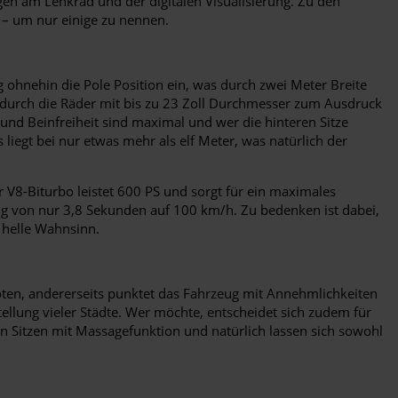
gen am Lenkrad und der digitalen Visualisierung. Zu den
 – um nur einige zu nennen.
 ohnehin die Pole Position ein, was durch zwei Meter Breite
ch durch die Räder mit bis zu 23 Zoll Durchmesser zum Ausdruck
und Beinfreiheit sind maximal und wer die hinteren Sitze
 liegt bei nur etwas mehr als elf Meter, was natürlich der
 V8-Biturbo leistet 600 PS und sorgt für ein maximales
g von nur 3,8 Sekunden auf 100 km/h. Zu bedenken ist dabei,
 helle Wahnsinn.
ten, andererseits punktet das Fahrzeug mit Annehmlichkeiten
llung vieler Städte. Wer möchte, entscheidet sich zudem für
n Sitzen mit Massagefunktion und natürlich lassen sich sowohl