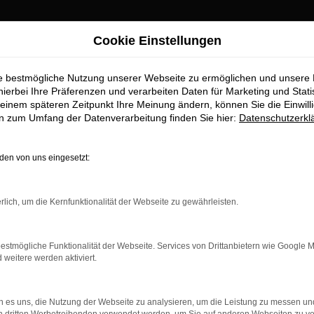
Cookie Einstellungen
infach bei Ihrem Audi Händler
ie bestmögliche Nutzung unserer Webseite zu ermöglichen und unsere
en leasen, finanzie
hierbei Ihre Präferenzen und verarbeiten Daten für Marketing und Stati
einem späteren Zeitpunkt Ihre Meinung ändern, können Sie die Einwillig
en zum Umfang der Datenverarbeitung finden Sie hier:
Datenschutzerkl
er
en von uns eingesetzt:
lenteste Wahl
rlich, um die Kernfunktionalität der Webseite zu gewährleisten.
llent“ noch steigern lässt, inhaltlich jedoch nicht. Fest steht, d
. Wir sind stolz darauf, die Modelle von Audi bereits seit viele
trieb. Audi RS Q8 Neuwagen sind naturgemäß das „Non-Plus-Ultra“
estmögliche Funktionalität der Webseite. Services von Drittanbietern wie Google 
in bestimmen die Lackierung, Motorisierung und natürlich auch di
eitere werden aktiviert.
 es uns, die Nutzung der Webseite zu analysieren, um die Leistung zu messen u