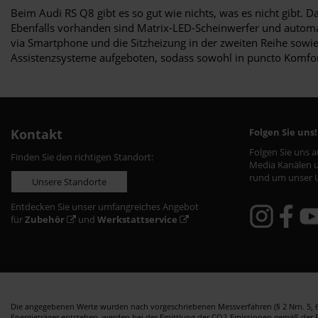
Beim Audi RS Q8 gibt es so gut wie nichts, was es nicht gibt. D
Ebenfalls vorhanden sind Matrix-LED-Scheinwerfer und automat
via Smartphone und die Sitzheizung in der zweiten Reihe sow
Assistenzsysteme aufgeboten, sodass sowohl in puncto Komfort 
Kontakt
Folgen Sie uns!
Folgen Sie uns 
Finden Sie den richtigen Standort:
Media Kanälen u
rund um unser 
Unsere Standorte
Entdecken Sie unser umfangreiches Angebot
für
Zubehör
und
Werkstattservice
Die angegebenen Werte wurden nach vorgeschriebenen Messverfahren (§ 2 Nrn. 5, 6,
Energieträger entstehen, werden bei der Emittlung der CO2-Emissionen gemäß der Ric