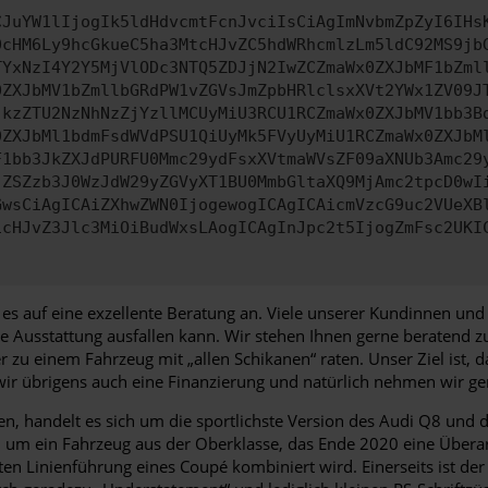
CJuYW1lIjogIk5ldHdvcmtFcnJvciIsCiAgImNvbmZpZyI6IHs
0cHM6Ly9hcGkueC5ha3MtcHJvZC5hdWRhcmlzLm5ldC92MS9jb
TYxNzI4Y2Y5MjVlODc3NTQ5ZDJjN2IwZCZmaWx0ZXJbMF1bZml
0ZXJbMV1bZmllbGRdPW1vZGVsJmZpbHRlclsxXVt2YWx1ZV09J
jkzZTU2NzNhNzZjYzllMCUyMiU3RCU1RCZmaWx0ZXJbMV1bb3B
0ZXJbMl1bdmFsdWVdPSU1QiUyMk5FVyUyMiU1RCZmaWx0ZXJbM
F1bb3JkZXJdPURFU0Mmc29ydFsxXVtmaWVsZF09aXNUb3Amc29
jZSZzb3J0WzJdW29yZGVyXT1BU0MmbGltaXQ9MjAmc2tpcD0wI
GwsCiAgICAiZXhwZWN0IjogewogICAgICAicmVzcG9uc2VUeXB
icHJvZ3Jlc3MiOiBudWxsLAogICAgInJpc2t5IjogZmFsc2UKI
auf eine exzellente Beratung an. Viele unserer Kundinnen und Ku
e Ausstattung ausfallen kann. Wir stehen Ihnen gerne beratend zu
u einem Fahrzeug mit „allen Schikanen“ raten. Unser Ziel ist, da
ir übrigens auch eine Finanzierung und natürlich nehmen wir ger
en, handelt es sich um die sportlichste Version des Audi Q8 und
ch um ein Fahrzeug aus der Oberklasse, das Ende 2020 eine Übera
nten Linienführung eines Coupé kombiniert wird. Einerseits ist d