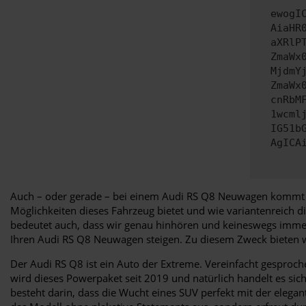
ewogI
AiaHR
aXRlP
ZmaWx
MjdmY
ZmaWx
cnRbM
1wcml
IG51b
AgICA
Auch – oder gerade – bei einem Audi RS Q8 Neuwagen kommt es 
Möglichkeiten dieses Fahrzeug bietet und wie variantenreich di
bedeutet auch, dass wir genau hinhören und keineswegs immer z
Ihren Audi RS Q8 Neuwagen steigen. Zu diesem Zweck bieten w
Der Audi RS Q8 ist ein Auto der Extreme. Vereinfacht gesproch
wird dieses Powerpaket seit 2019 und natürlich handelt es si
besteht darin, dass die Wucht eines SUV perfekt mit der elega