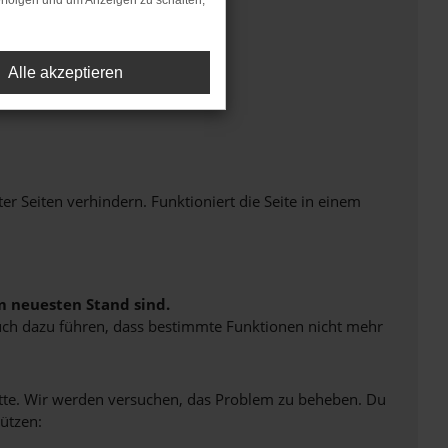
rfolgen und um Anzeigen zu schalten,
Alle akzeptieren
Seiten verhindern. Funktioniert die Seite in einem
m neuesten Stand sind.
 auch dazu führen, dass bestimmte Funktionen nicht mehr
bitte. Wir werden versuchen, das Problem zu beheben. Du
ützen: