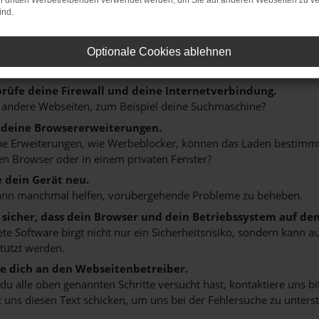
on dritten Werbetreibenden verwendet werden, um Sie auf anderen Webseiten zu ve
ind.
r: Network Error
n ist ein Fehler aufgetreten.
Optionale Cookies ablehnen
 ein paar Tipps, die dir helfen können:
rüfe deine Firewall und deine Internetverbindung.
 andere Webseiten, zum Beispiel deine Suchmaschine?
 deine Browsererweiterungen.
 Erweiterungen, wie Werbeblocker, können das Laden bestimmter 
n Browser oder in einem privaten Fenster?
e dein Gerät neu.
ann manchmal helfen, vorübergehende Probleme zu beheben.
e sicher, dass dein Browser und dein Betriebssystem auf de
ete Software birgt nicht nur ein Sicherheitsrisiko, sondern kann
tützt werden.
 dich an den Webseitenbetreiber.
u alle oben genannten Schritte versucht hast, kontaktiere uns 
 uns diesen Text schicken, um uns bei der Fehlersuche zu unterst