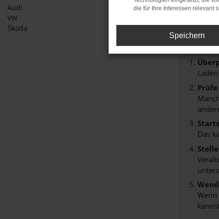
Technologien eingesetzt, die v
Audi
die für Ihre Interessen relevant s
Fehle
VW
Škoda
Beim Lade
Speichern
Hier sind
Überp
Laden
Prüfe
Manche
andere
Start
Das k
Stell
Veralt
unters
Wende
Wenn d
kannst