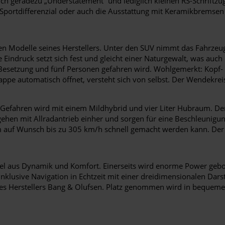
ch geradezu „Understatement“ und lediglich kleinen RS-Schriftzü
portdifferenzial oder auch die Ausstattung mit Keramikbremsen
en Modelle seines Herstellers. Unter den SUV nimmt das Fahrzeug
 Eindruck setzt sich fest und gleicht einer Naturgewalt, was au
 Besetzung und fünf Personen gefahren wird. Wohlgemerkt: Kopf- 
lappe automatisch öffnet, versteht sich von selbst. Der Wendekreis
 Gefahren wird mit einem Mildhybrid und vier Liter Hubraum. Der
en mit Allradantrieb einher und sorgen für eine Beschleunigun
m auf Wunsch bis zu 305 km/h schnell gemacht werden kann. Der
iel aus Dynamik und Komfort. Einerseits wird enorme Power gebo
usive Navigation in Echtzeit mit einer dreidimensionalen Darste
des Herstellers Bang & Olufsen. Platz genommen wird in bequeme