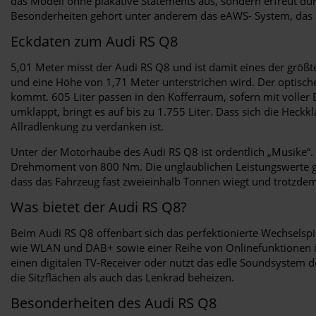
das Modell ohne plakative Statements aus, sondern erfreut dur
Besonderheiten gehört unter anderem das eAWS- System, das S
Eckdaten zum Audi RS Q8
5,01 Meter misst der Audi RS Q8 und ist damit eines der größt
und eine Höhe von 1,71 Meter unterstrichen wird. Der optische
kommt. 605 Liter passen in den Kofferraum, sofern mit voller
umklappt, bringt es auf bis zu 1.755 Liter. Dass sich die Heckk
Allradlenkung zu verdanken ist.
Unter der Motorhaube des Audi RS Q8 ist ordentlich „Musike“.
Drehmoment von 800 Nm. Die unglaublichen Leistungswerte geh
dass das Fahrzeug fast zweieinhalb Tonnen wiegt und trotzde
Was bietet der Audi RS Q8?
Beim Audi RS Q8 offenbart sich das perfektionierte Wechselsp
wie WLAN und DAB+ sowie einer Reihe von Onlinefunktionen inkl
einen digitalen TV-Receiver oder nutzt das edle Soundsystem 
die Sitzflächen als auch das Lenkrad beheizen.
Besonderheiten des Audi RS Q8