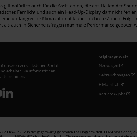
as gilt natürlich auch für die Assistenten, die das Halten der Sp
isches Fernlicht und auch ein Head-Up-Display darf nicht fehlen
ie eine umfangreiche Klimaautomatik über mehrere Zonen. Folgt 
als auch in Sicherheitsfragen maximale Performance geboten wird
Stiglmayr Welt
auf unseren verschiedenen Social
Neuwagen
nd erhalten Sie Informationen
Gebrauchtwagen
Unternehmen.
E-Mobilität
Karriere & Jobs
 6a PKW-EnVKV in der gegenwärtig geltenden Fassung) ermittelt. CO2-Emmisionen, die 
htlinie 1999/94/EG nicht berücksichtigt. Die Angaben beziehen sich nicht auf ein ein