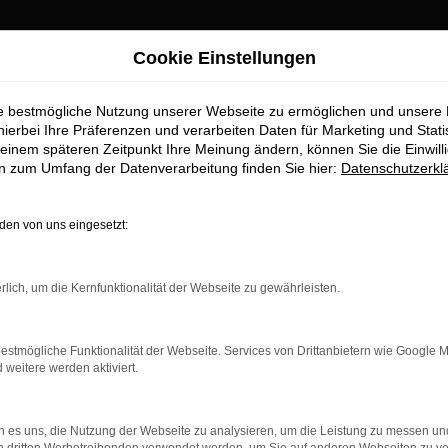
Cookie Einstellungen
di Händler
ie bestmögliche Nutzung unserer Webseite zu ermöglichen und unsere
easen, finanzieren 
hierbei Ihre Präferenzen und verarbeiten Daten für Marketing und Stati
einem späteren Zeitpunkt Ihre Meinung ändern, können Sie die Einwillig
en zum Umfang der Datenverarbeitung finden Sie hier:
Datenschutzerkl
en von uns eingesetzt:
enter Ansprechpartner für den Aud
rlich, um die Kernfunktionalität der Webseite zu gewährleisten.
er Wahl nur beglückwünschen? Das Autohaus Stiglmayr existiert se
ll die anderen spannenden Fahrzeuge geht. Wir lieben, was wir 
ug begeistert schon auf den ersten Blick. Gerne lassen wir Sie be
estmögliche Funktionalität der Webseite. Services von Drittanbietern wie Google 
tras und der Motorisierung. Freuen Sie sich auf Ihren Besuch in u
eitere werden aktiviert.
 es uns, die Nutzung der Webseite zu analysieren, um die Leistung zu messen u