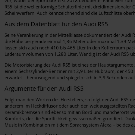
vor, wobei der Sportback erst 2018 debütierte. Parallelen zum
RS5 ist die wellenförmige Schulterlinie mit dreidimensionaler
Scheinwerfern. Auch kennzeichnend sind die Luftschlitze oberha
Aus dem Datenblatt für den Audi RS5
Seine Verankerung in der Mittelklasse dokumentiert der Audi R
die Höhe bei gerade einmal 1,36 Meter oder maximal 1,39 Mete
lassen sich auch noch 410 bis 465 Liter in den Kofferraum pac
Laderaumvolumen von 1.280 Liter. Wendig ist der Audi RS5 übr
Die Motorisierung des Audi RS5 ist eines der Hauptargumente 
einem Sechszylinder-Benziner mit 2,9 Liter Hubraum, der 450 P
erwartet – herausragend und spiegeln sich in 3,9 Sekunden au
Argumente für den Audi RS5
Folgt man den Worten des Herstellers, so folgt der Audi RS5 de
anderem im Heckdiffusor oder auch den weit ausgestellten R
Keramikbremsen sind ebenso mit an Bord und mancherorts wird
Komforts, der die Sportlichkeit gewissermaßen grundiert. Dan
Music in Kombination mit dem Sprachsystem Alexa – beides a