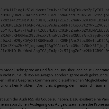
CJuYW1lIjogIk5ldHdvcmtFcnJvciIsCiAgImNvbmZpZyI6IHs
0cHM6Ly9hcGkueC5ha3MtcHJvZC5hdWRhcmlzLm5ldC92MS9jb
TYxNzI4Y2Y5MjVlODc3NTQ5ZDJjN2IwZCZmaWx0ZXJbMF1bZml
0ZXJbMV1bZmllbGRdPW1vZGVsJmZpbHRlclsxXVt2YWx1ZV09J
GE5YTUyMzAyNTAwMjFlZCUyMiU3RCU1RCZmaWx0ZXJbMV1bb3B
kZXJdPURFU0Mmc29ydFsxXVtmaWVsZF09aXNUb3Amc29ydFsxX
3J0WzJdW29yZGVyXT1BU0MmbGltaXQ9MjAmc2tpcD0wIiwKICA
gICAiZXhwZWN0IjogewogICAgICAicmVzcG9uc2VUeXBlIjogI
3Jlc3MiOiBudWxsLAogICAgInJpc2t5IjogZmFsc2UKICB9Cn0
ses Modell sehr gerne an und freuen uns über jede neue Generatio
en nicht nur Audi RS5 Neuwagen, sondern gerne auch gebrauchte M
den Fall ins Gespräch kommen und die zahlreichen Möglichkeiten
für uns kein Problem. Damit nicht genug, denn natürlich räumen 
auch der Audi RS5 als Coupé zu haben. Dazu existiert eine Vari
hnehin sportlichen Auslegung des A5 gewissermaßen die Krone auf