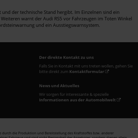
und der technische Stand hergibt. Im Einzelnen sind ein
s Weiteren warnt der Audi RS5 vor Fahrzeugen im Toten Winkel
 Bordsteinwarnung und ein Ausstiegswarnsystem.
Der direkte Kontakt zu uns
Falls Sie in Kontakt mit uns treten wollen, gehen Sie
bitte direkt zum
Kontaktformular
News und Aktuelles
Wir sorgen für interessante & spezielle
Informationen aus der Automobilwelt
durch die Produktion und Bereitstellung des Kraftstoffes bzw. anderer
zelnes Fahrzeug und sind nicht Bestandteil des Angebotes, sondern dienen allein