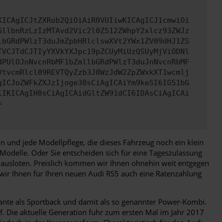
KICAgICJtZXRob2QiOiAiR0VUIiwKICAgICJ1cmwiOi
GllbnRzLzIzMTAvd2Vic2l0ZS12ZWhpY2xlcz93ZWJz
lbGRdPWlzT3duJmZpbHRlclswXVt2YWx1ZV09dHJ1ZS
TVCJTdCJTIyYXVkYXJpc19pZCUyMiUzQSUyMjViODNl
dPUlOJnNvcnRbMF1bZmllbGRdPWlzT3duJnNvcnRbMF
VtvcmRlcl09REVTQyZzb3J0WzJdW2ZpZWxkXT1wcmlj
gICJoZWFkZXJzIjoge30sCiAgICAiYm9keSI6IG51bG
iIKICAgIH0sCiAgICAidGltZW91dCI6IDAsCiAgICAi
=
n und jede Modellpflege, die dieses Fahrzeug noch ein klein
odelle. Oder Sie entscheiden sich für eine Tageszulassung
 ausloten. Preislich kommen wir Ihnen ohnehin weit entgegen
wir Ihnen für Ihren neuen Audi RS5 auch eine Ratenzahlung
ante als Sportback und damit als so genannter Power-Kombi.
. Die aktuelle Generation fuhr zum ersten Mal im Jahr 2017