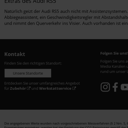
Extras des Audi RS5
Natürlich geizt der Audi RS5 auch nicht mit Assistenzsysteme
Abbiegeassistent, ein Geschwindigkeitsregler mit Abstandshal
und nimmt den Querverkehr ins Visier. Auch vorhanden ist ein
Kontakt
Folgen Sie uns!
Folgen Sie uns 
Finden Sie den richtigen Standort:
Media Kanälen u
rund um unser 
Unsere Standorte
Entdecken Sie unser umfangreiches Angebot
für
Zubehör
und
Werkstattservice
Die angegebenen Werte wurden nach vorgeschriebenen Messverfahren (§ 2 Nrn. 5, 6,
Energieträger entstehen, werden bei der Emittlung der CO2-Emissionen gemäß der Ric