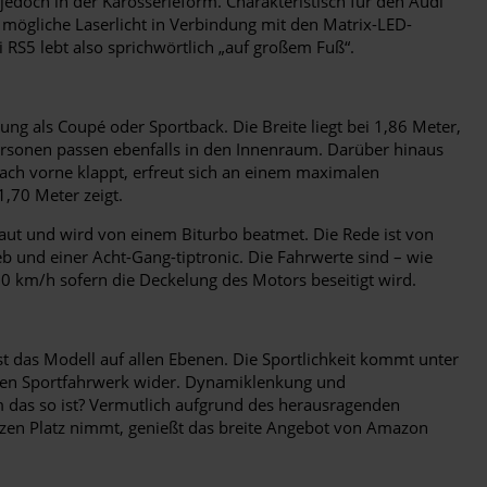
jedoch in der Karosserieform. Charakteristisch für den Audi
 mögliche Laserlicht in Verbindung mit den Matrix-LED-
 RS5 lebt also sprichwörtlich „auf großem Fuß“.
ng als Coupé oder Sportback. Die Breite liegt bei 1,86 Meter,
ersonen passen ebenfalls in den Innenraum. Darüber hinaus
nach vorne klappt, erfreut sich an einem maximalen
,70 Meter zeigt.
aut und wird von einem Biturbo beatmet. Die Rede ist von
b und einer Acht-Gang-tiptronic. Die Fahrwerte sind – wie
0 km/h sofern die Deckelung des Motors beseitigt wird.
st das Modell auf allen Ebenen. Die Sportlichkeit kommt unter
chen Sportfahrwerk wider. Dynamiklenkung und
 das so ist? Vermutlich aufgrund des herausragenden
itzen Platz nimmt, genießt das breite Angebot von Amazon