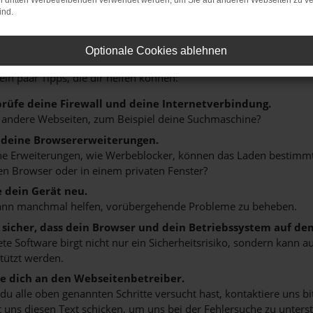
on dritten Werbetreibenden verwendet werden, um Sie auf anderen Webseiten zu ve
ind.
r: Network Error
Optionale Cookies ablehnen
n ist ein Fehler aufgetreten.
 ein paar Tipps, die dir helfen können:
rüfe deine Firewall und deine Internetverbindung.
 andere Webseiten, zum Beispiel deine Suchmaschine?
 deine Browsererweiterungen.
 Erweiterungen, wie Werbeblocker, können das Laden bestimmter 
n Browser oder in einem privaten Fenster?
e dein Gerät neu.
ann manchmal helfen, vorübergehende Probleme zu beheben.
e sicher, dass dein Browser und dein Betriebssystem auf de
ete Software birgt nicht nur ein Sicherheitsrisiko, sondern kann
tützt werden.
 dich an den Webseitenbetreiber.
u alle oben genannten Schritte versucht hast, kontaktiere uns 
 uns diesen Text schicken, um uns bei der Fehlersuche zu unterst