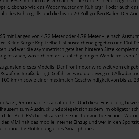
 Audi RS4 sind durchaus vorhanden, die Unterschiede zeigen sich 
 Optik, ebenso wie das Wabenmuster am Kühlergrill oder auch das
lb des Kühlergrills und die bis zu 20 Zoll großen Räder. Der Audi
S5 mit Längen von 4,72 Meter oder 4,78 Meter – je nach Ausführu
r. Keine Sorge: Kopffreiheit ist ausreichend gegeben und fünf P
ken und wer die asymmetrisch geteilten hinteren Sitze komplett 
igens auch, was sich am erstaunlich geringen Wendekreis von 11
zugunsten dieses Modells. Der Frontmotor wird weit vorn eingeb
S auf die Straße bringt. Gefahren wird durchweg mit Allradantrie
f 100 km/h sowie einer maximalen Geschwindigkeit von bis zu 28
m Satz „Performance is an attitude“. Und diese Einstellung bewei
adhäusern zum Ausdruck und spiegelt sich zudem im obligatoris
 der Audi RS5 bereits als edle Gran Turismo bezeichnet. Warum
k des MMI hält das mobile Internet Einzug und wer in den Sports
uch ohne die Einbindung eines Smartphones.