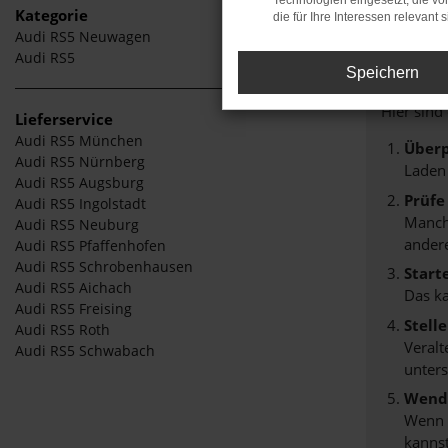
Technologien eingesetzt, die v
Kategorie
die für Ihre Interessen relevant s
Audi RS5 Neuwagen
Fehle
Audi RS5
Speichern
Beim Lade
Hier sind
Lieferservice
Audi RS5 München
Überp
Audi RS5 Nürnberg
Laden
Audi RS5 Augsburg
Prüfe
Audi RS5 Ingolstadt
Manche
Audi RS5 Neuburg
andere
Audi RS5 Pfaffenhofen
Audi RS5 Schrobenhausen
Start
Audi RS5 Aichach
Das k
Audi RS5 Freising
Stell
Audi RS5 Roth
Veralt
Audi RS5 Schwabach
unters
Wende
Wenn d
kannst