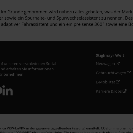
n. Im Grunde genommen wird nahezu alles geboten, was der Markt 
ter sowie ein Spurhalte- und Spurwechselassistent zu nennen. De
 adaptiver Fahrassistent und ein ein pre sense 360° sowie eine
Stiglmayr Welt
auf unseren verschiedenen Social
Neuwagen
nd erhalten Sie Informationen
Gebrauchtwagen
Unternehmen.
E-Mobilität
Karriere & Jobs
 6a PKW-EnVKV in der gegenwärtig geltenden Fassung) ermittelt. CO2-Emmisionen, die 
htlinie 1999/94/EG nicht berücksichtigt. Die Angaben beziehen sich nicht auf ein ein