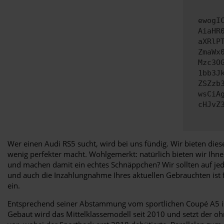
ewogI
AiaHR
aXRlP
ZmaWx
Mzc3O
1bb3J
ZSZzb
wsCiA
cHJvZ
Wer einen Audi RS5 sucht, wird bei uns fündig. Wir bieten die
wenig perfekter macht. Wohlgemerkt: natürlich bieten wir Ihn
und machen damit ein echtes Schnäppchen? Wir sollten auf je
und auch die Inzahlungnahme Ihres aktuellen Gebrauchten ist 
ein.
Entsprechend seiner Abstammung vom sportlichen Coupé A5 ist 
Gebaut wird das Mittelklassemodell seit 2010 und setzt der o