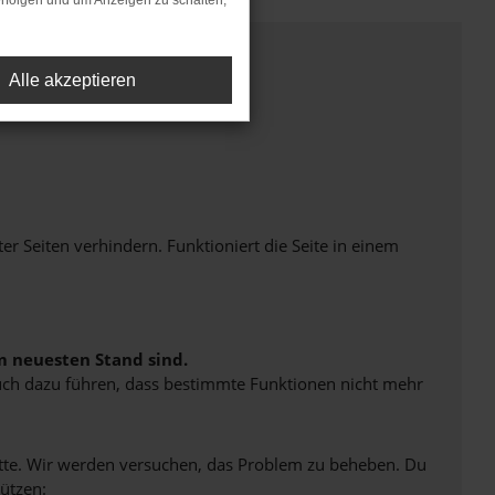
rfolgen und um Anzeigen zu schalten,
Alle akzeptieren
Seiten verhindern. Funktioniert die Seite in einem
m neuesten Stand sind.
 auch dazu führen, dass bestimmte Funktionen nicht mehr
bitte. Wir werden versuchen, das Problem zu beheben. Du
ützen: