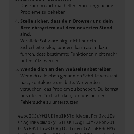
Das kann manchmal helfen, vorübergehende
Probleme zu beheben.
Stelle sicher, dass dein Browser und dein
Betriebssystem auf dem neuesten Stand
sind.
Veraltete Software birgt nicht nur ein
Sicherheitsrisiko, sondern kann auch dazu
führen, dass bestimmte Funktionen nicht mehr
unterstützt werden.
Wende dich an den Webseitenbetreiber.
Wenn du alle oben genannten Schritte versucht
hast, kontaktiere uns bitte. Wir werden
versuchen, das Problem zu beheben. Du kannst
uns diesen Text schicken, um uns bei der
Fehlersuche zu unterstützen:
ewogICJuYW1lIjogIk5ldHdvcmtFcnJvciIs
CiAgImNvbmZpZyI6IHsKICAgICJtZXRob2Qi
OiAiR0VUIiwKICAgICJ1cmwiOiAiaHR0cHM6