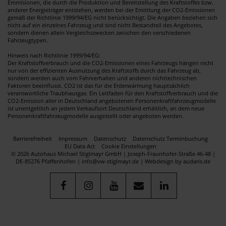
Emmisionen, die durch die Produktion und Bereitstellung des Kraftstoffes bzw.
anderer Energieträger entstehen, werden bei der Emittlung der CO2-Emissionen
gemäß der Richtlinie 1999/94/EG nicht berücksichtigt. Die Angaben beziehen sich
nicht auf ein einzelnes Fahrzeug und sind nicht Bestandteil des Angebotes,
sondern dienen allein Vergleichszwecken zwischen den verschiedenen
Fahrzeugtypen.
Hinweis nach Richtlinie 1999/94/EG:
Der Kraftstoffverbrauch und die CO2-Emissionen eines Fahrzeugs hängen nicht
nur von der effizienten Ausnutzung des Kraftstoffs durch das Fahrzeug ab,
sondern werden auch vom Fahrverhalten und anderen nichttechnischen
Faktoren beeinflusst. CO2 ist das für die Erderwärmung hauptsächlich
verantwortliche Traubhausgas. Ein Leitfaden für den Kraftstoffverbrauch und die
CO2-Emission aller in Deutschland angebotenen Personenkraftfahrzeugmodelle
ist unentgeltlich an jedem Verkaufsort Deutschland erhältlich, an dem neue
Personenkraftfahrzeugmodelle ausgestellt oder angeboten werden.
Barrierefreiheit
Impressum
Datenschutz
Datenschutz Terminbuchung
EU Data Act
Cookie Einstellungen
© 2026 Autohaus Michael Stiglmayr GmbH | Joseph-Fraunhofer-Straße 46-48 |
DE-85276 Pfaffenhofen | info@vw-stiglmayr.de |
Webdesign by audaris.de