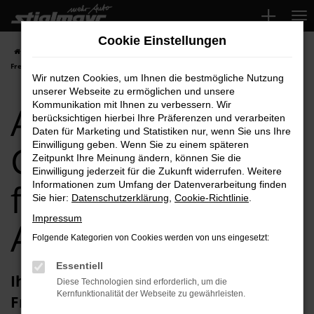
Zum
Hauptinhalt
Cookie Einstellungen
springen
Startseite
Freising
Audi
Audi Q2
Audi Q2 Gebrauchtwagen für
Freising Top-Angebote
Wir nutzen Cookies, um Ihnen die bestmögliche Nutzung
unserer Webseite zu ermöglichen und unsere
Audi Q2
Kommunikation mit Ihnen zu verbessern. Wir
berücksichtigen hierbei Ihre Präferenzen und verarbeiten
Daten für Marketing und Statistiken nur, wenn Sie uns Ihre
Gebrauchtwagen
Einwilligung geben. Wenn Sie zu einem späteren
Zeitpunkt Ihre Meinung ändern, können Sie die
Einwilligung jederzeit für die Zukunft widerrufen. Weitere
für Freising Top-
Informationen zum Umfang der Datenverarbeitung finden
Sie hier:
Datenschutzerklärung
,
Cookie-Richtlinie
.
Impressum
Angebote
Folgende Kategorien von Cookies werden von uns eingesetzt:
Essentiell
Ihren Audi Q2 Gebrauchtwagen für
Diese Technologien sind erforderlich, um die
Kernfunktionalität der Webseite zu gewährleisten.
Freising erhalten Sie im Autohaus