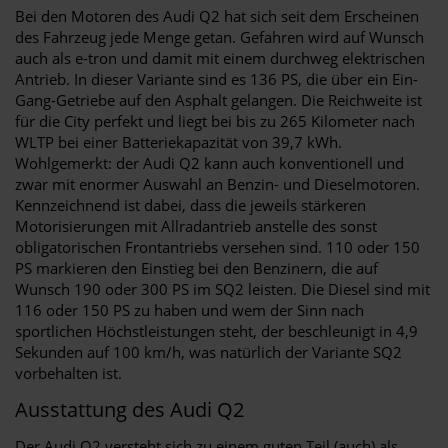
Bei den Motoren des Audi Q2 hat sich seit dem Erscheinen
des Fahrzeug jede Menge getan. Gefahren wird auf Wunsch
auch als e-tron und damit mit einem durchweg elektrischen
Antrieb. In dieser Variante sind es 136 PS, die über ein Ein-
Gang-Getriebe auf den Asphalt gelangen. Die Reichweite ist
für die City perfekt und liegt bei bis zu 265 Kilometer nach
WLTP bei einer Batteriekapazität von 39,7 kWh.
Wohlgemerkt: der Audi Q2 kann auch konventionell und
zwar mit enormer Auswahl an Benzin- und Dieselmotoren.
Kennzeichnend ist dabei, dass die jeweils stärkeren
Motorisierungen mit Allradantrieb anstelle des sonst
obligatorischen Frontantriebs versehen sind. 110 oder 150
PS markieren den Einstieg bei den Benzinern, die auf
Wunsch 190 oder 300 PS im SQ2 leisten. Die Diesel sind mit
116 oder 150 PS zu haben und wem der Sinn nach
sportlichen Höchstleistungen steht, der beschleunigt in 4,9
Sekunden auf 100 km/h, was natürlich der Variante SQ2
vorbehalten ist.
Ausstattung des Audi Q2
Der Audi Q2 versteht sich zu einem guten Teil (auch) als