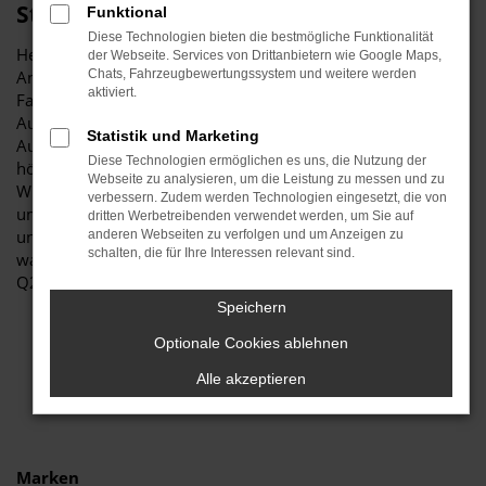
Stiglmayr
Funktional
Diese Technologien bieten die bestmögliche Funktionalität
Herzlich willkommen bei Autohaus Stiglmayr – Ihre erste
der Webseite. Services von Drittanbietern wie Google Maps,
Anlaufstelle für exzellente Audi Q2 Gebrauchtwagen
Chats, Fahrzeugbewertungssystem und weitere werden
aktiviert.
Fahrzeuge für Freising und Umgebung! Unser renommiertes
Autohaus ist stolz darauf, Ihnen eine herausragende
Statistik und Marketing
Auswahl an Audi Q2 Gebrauchtwagen zu präsentieren, die
Diese Technologien ermöglichen es uns, die Nutzung der
höchste Standards in Sachen Qualität und Leistung erfüllen.
Webseite zu analysieren, um die Leistung zu messen und zu
Wir sind seit Jahren Ihr vertrauenswürdiger Partner, wenn es
verbessern. Zudem werden Technologien eingesetzt, die von
um erstklassige Automobile geht. Erfahren Sie mehr über
dritten Werbetreibenden verwendet werden, um Sie auf
unsere beeindruckende Audi Q2 Gebrauchtwagen Flotte und
anderen Webseiten zu verfolgen und um Anzeigen zu
schalten, die für Ihre Interessen relevant sind.
warum Autohaus Stiglmayr die bevorzugte Adresse für Audi
Q2 Gebrauchtwagen Liebhaber ist.
Speichern
Optionale Cookies ablehnen
Alle akzeptieren
Marken