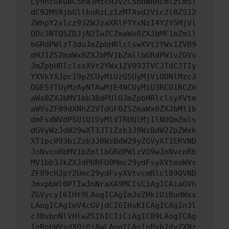
Ly9hcGkueC5ha3MtcHJvZC5hdWRhcmlzLm5l
dC92MS9jbGllbnRzLzIzMTAvd2Vic2l0ZS12
ZWhpY2xlcz93ZWJzaXRlPTYxNzI4Y2Y5MjVl
ODc3NTQ5ZDJjN2IwZCZmaWx0ZXJbMF1bZmll
bGRdPWlzT3duJmZpbHRlclswXVt2YWx1ZV09
dHJ1ZSZmaWx0ZXJbMV1bZmllbGRdPW1vZGVs
JmZpbHRlclsxXVt2YWx1ZV09JTVCJTdCJTIy
YXVkYXJpc19pZCUyMiUzQSUyMjViODNlMzc3
OGE5YTUyMzAyNTAwMjE4NCUyMiU3RCU1RCZm
aWx0ZXJbMV1bb3BdPUlOJmZpbHRlclsyXVtm
aWVsZF09dXNhZ2VTdGF0ZSZmaWx0ZXJbMl1b
dmFsdWVdPSU1QiUyMlVTRUQlMjIlNUQmZmls
dGVyWzJdW29wXT1JTiZzb3J0WzBdW2ZpZWxk
XT1pc093biZzb3J0WzBdW29yZGVyXT1ERVND
JnNvcnRbMV1bZmllbGRdPWlzVG9wJnNvcnRb
MV1bb3JkZXJdPURFU0Mmc29ydFsyXVtmaWVs
ZF09cHJpY2Umc29ydFsyXVtvcmRlcl09QVND
JmxpbWl0PTIwJnNraXA9MCIsCiAgICAiaGVh
ZGVycyI6IHt9LAogICAgImJvZHkiOiBudWxs
LAogICAgImV4cGVjdCI6IHsKICAgICAgInJl
c3BvbnNlVHlwZSI6ICIiCiAgICB9LAogICAg
InRpbWVvdXQiOiAwLAogICAgInByb2dyZXNz