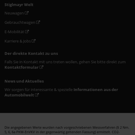
Stiglmayr Welt
Neuwagen
Gebrauchtwagen
E-Mobilität
Karriere & Jobs
Der direkte Kontakt zu uns
Falls Sie in Kontakt mit uns treten wollen, gehen Sie bitte direkt zum
Kontaktformular
News und Aktuelles
Wir sorgen für interessante & spezielle
Informationen aus der
Automobilwelt
Die angegebenen Werte wurden nach vorgeschriebenen Messverfahren (§ 2 Nrn.
5, 6, 6a PKW-EnVKV in der gegenwärtig geltenden Fassung) ermittelt. CO2-