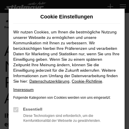
Zum
Hauptinhalt
Cookie Einstellungen
springen
Startseite
Freising
Audi
Audi RS Q8
Audi RS Q8 Neuwagen für
Freising Top-Angebote
Wir nutzen Cookies, um Ihnen die bestmögliche Nutzung
unserer Webseite zu ermöglichen und unsere
Audi RS Q8
Kommunikation mit Ihnen zu verbessern. Wir
berücksichtigen hierbei Ihre Präferenzen und verarbeiten
Daten für Marketing und Statistiken nur, wenn Sie uns Ihre
Neuwagen für
Einwilligung geben. Wenn Sie zu einem späteren
Zeitpunkt Ihre Meinung ändern, können Sie die
Einwilligung jederzeit für die Zukunft widerrufen. Weitere
Freising Top-
Informationen zum Umfang der Datenverarbeitung finden
Sie hier:
Datenschutzerklärung
,
Cookie-Richtlinie
.
Impressum
Angebote
Folgende Kategorien von Cookies werden von uns eingesetzt:
Essentiell
Ihren Audi RS Q8 Neuwagen für Freising
Diese Technologien sind erforderlich, um die
Kernfunktionalität der Webseite zu gewährleisten.
erhalten Sie im Autohaus Stiglmayr