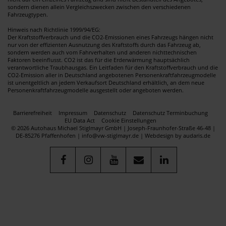
sondern dienen allein Vergleichszwecken zwischen den verschiedenen
Fahrzeugtypen.
Hinweis nach Richtlinie 1999/94/EG:
Der Kraftstoffverbrauch und die CO2-Emissionen eines Fahrzeugs hängen nicht
nur von der effizienten Ausnutzung des Kraftstoffs durch das Fahrzeug ab,
sondern werden auch vom Fahrverhalten und anderen nichttechnischen
Faktoren beeinflusst. CO2 ist das für die Erderwärmung hauptsächlich
verantwortliche Traubhausgas. Ein Leitfaden für den Kraftstoffverbrauch und die
CO2-Emission aller in Deutschland angebotenen Personenkraftfahrzeugmodelle
ist unentgeltlich an jedem Verkaufsort Deutschland erhältlich, an dem neue
Personenkraftfahrzeugmodelle ausgestellt oder angeboten werden.
Barrierefreiheit
Impressum
Datenschutz
Datenschutz Terminbuchung
EU Data Act
Cookie Einstellungen
© 2026 Autohaus Michael Stiglmayr GmbH | Joseph-Fraunhofer-Straße 46-48 |
DE-85276 Pfaffenhofen | info@vw-stiglmayr.de |
Webdesign by audaris.de