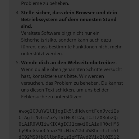
Probleme zu beheben.
Stelle sicher, dass dein Browser und dein
Betriebssystem auf dem neuesten Stand
sind.
Veraltete Software birgt nicht nur ein
Sicherheitsrisiko, sondern kann auch dazu
führen, dass bestimmte Funktionen nicht mehr
unterstützt werden.
Wende dich an den Webseitenbetreiber.
Wenn du alle oben genannten Schritte versucht
hast, kontaktiere uns bitte. Wir werden
versuchen, das Problem zu beheben. Du kannst
uns diesen Text schicken, um uns bei der
Fehlersuche zu unterstützen:
ewogICJuYW1lIjogIk5ldHdvcmtFcnJvciIs
CiAgImNvbmZpZyI6IHsKICAgICJtZXRob2Qi
OiAiR0VUIiwKICAgICJ1cmwiOiAiaHR0cHM6
Ly9hcGkueC5ha3MtcHJvZC5hdWRhcmlzLm5l
dC92MS9jbGllbnRzLzIzMTAvd2Vic2l0ZS12