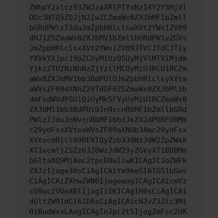
ZWhpY2xlcz93ZWJzaXRlPTYxNzI4Y2Y5MjVl
ODc3NTQ5ZDJjN2IwZCZmaWx0ZXJbMF1bZmll
bGRdPWlzT3duJmZpbHRlclswXVt2YWx1ZV09
dHJ1ZSZmaWx0ZXJbMV1bZmllbGRdPW1vZGVs
JmZpbHRlclsxXVt2YWx1ZV09JTVCJTdCJTIy
YXVkYXJpc19pZCUyMiUzQSUyMjVlMTViMjdm
YjkzZTU2NzNhNzZjYzllMCUyMiU3RCU1RCZm
aWx0ZXJbMV1bb3BdPUlOJmZpbHRlclsyXVtm
aWVsZF09dXNhZ2VTdGF0ZSZmaWx0ZXJbMl1b
dmFsdWVdPSU1QiUyMk5FVyUyMiU1RCZmaWx0
ZXJbMl1bb3BdPUlOJnNvcnRbMF1bZmllbGRd
PWlzT3duJnNvcnRbMF1bb3JkZXJdPURFU0Mm
c29ydFsxXVtmaWVsZF09aXNUb3Amc29ydFsx
XVtvcmRlcl09REVTQyZzb3J0WzJdW2ZpZWxk
XT1wcmljZSZzb3J0WzJdW29yZGVyXT1BU0Mm
bGltaXQ9MjAmc2tpcD0wIiwKICAgICJoZWFk
ZXJzIjoge30sCiAgICAiYm9keSI6IG51bGws
CiAgICAiZXhwZWN0IjogewogICAgICAicmVz
cG9uc2VUeXBlIjogIiIKICAgIH0sCiAgICAi
dGltZW91dCI6IDAsCiAgICAicHJvZ3Jlc3Mi
OiBudWxsLAogICAgInJpc2t5IjogZmFsc2UK