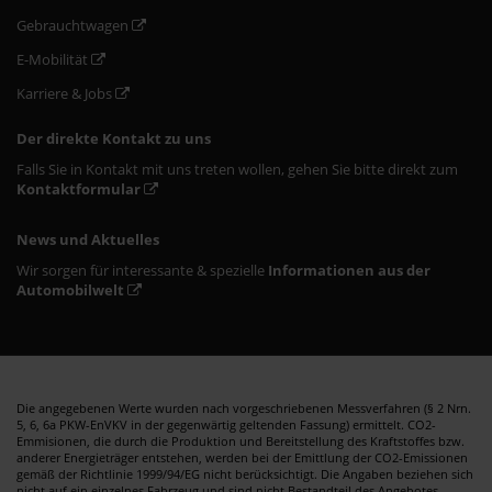
Gebrauchtwagen
E-Mobilität
Karriere & Jobs
Der direkte Kontakt zu uns
Falls Sie in Kontakt mit uns treten wollen, gehen Sie bitte direkt zum
Kontaktformular
News und Aktuelles
Wir sorgen für interessante & spezielle
Informationen aus der
Automobilwelt
Die angegebenen Werte wurden nach vorgeschriebenen Messverfahren (§ 2 Nrn.
5, 6, 6a PKW-EnVKV in der gegenwärtig geltenden Fassung) ermittelt. CO2-
Emmisionen, die durch die Produktion und Bereitstellung des Kraftstoffes bzw.
anderer Energieträger entstehen, werden bei der Emittlung der CO2-Emissionen
gemäß der Richtlinie 1999/94/EG nicht berücksichtigt. Die Angaben beziehen sich
nicht auf ein einzelnes Fahrzeug und sind nicht Bestandteil des Angebotes,