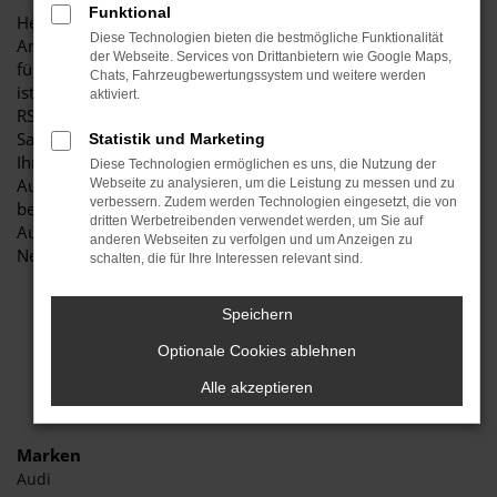
Funktional
Herzlich willkommen bei Autohaus Stiglmayr – Ihre erste
Diese Technologien bieten die bestmögliche Funktionalität
Anlaufstelle für exzellente Audi RS Q8 Neuwagen Fahrzeuge
der Webseite. Services von Drittanbietern wie Google Maps,
für Freising und Umgebung! Unser renommiertes Autohaus
Chats, Fahrzeugbewertungssystem und weitere werden
ist stolz darauf, Ihnen eine herausragende Auswahl an Audi
aktiviert.
RS Q8 Neuwagen zu präsentieren, die höchste Standards in
Sachen Qualität und Leistung erfüllen. Wir sind seit Jahren
Statistik und Marketing
Ihr vertrauenswürdiger Partner, wenn es um erstklassige
Diese Technologien ermöglichen es uns, die Nutzung der
Automobile geht. Erfahren Sie mehr über unsere
Webseite zu analysieren, um die Leistung zu messen und zu
verbessern. Zudem werden Technologien eingesetzt, die von
beeindruckende Audi RS Q8 Neuwagen Flotte und warum
dritten Werbetreibenden verwendet werden, um Sie auf
Autohaus Stiglmayr die bevorzugte Adresse für Audi RS Q8
anderen Webseiten zu verfolgen und um Anzeigen zu
Neuwagen Liebhaber ist.
schalten, die für Ihre Interessen relevant sind.
Speichern
Optionale Cookies ablehnen
Alle akzeptieren
Marken
Audi