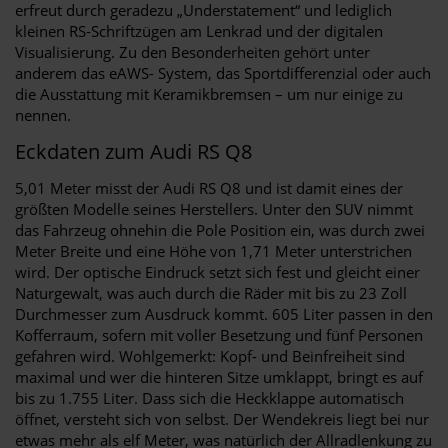
erfreut durch geradezu „Understatement“ und lediglich
kleinen RS-Schriftzügen am Lenkrad und der digitalen
Visualisierung. Zu den Besonderheiten gehört unter
anderem das eAWS- System, das Sportdifferenzial oder auch
die Ausstattung mit Keramikbremsen – um nur einige zu
nennen.
Eckdaten zum Audi RS Q8
5,01 Meter misst der Audi RS Q8 und ist damit eines der
größten Modelle seines Herstellers. Unter den SUV nimmt
das Fahrzeug ohnehin die Pole Position ein, was durch zwei
Meter Breite und eine Höhe von 1,71 Meter unterstrichen
wird. Der optische Eindruck setzt sich fest und gleicht einer
Naturgewalt, was auch durch die Räder mit bis zu 23 Zoll
Durchmesser zum Ausdruck kommt. 605 Liter passen in den
Kofferraum, sofern mit voller Besetzung und fünf Personen
gefahren wird. Wohlgemerkt: Kopf- und Beinfreiheit sind
maximal und wer die hinteren Sitze umklappt, bringt es auf
bis zu 1.755 Liter. Dass sich die Heckklappe automatisch
öffnet, versteht sich von selbst. Der Wendekreis liegt bei nur
etwas mehr als elf Meter, was natürlich der Allradlenkung zu