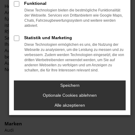
Funktional
Herzlich willkommen bei Autohaus Stiglmayr – Ihre erste
Diese Technologien bieten die bestmögliche Funktionalität
Anlaufstelle für exzellente Audi RS6 Neuwagen Fahrzeuge
der Webseite. Services von Drittanbietern wie Google Maps,
für Freising und Umgebung! Unser renommiertes Autohaus
Chats, Fahrzeugbewertungssystem und weitere werden
ist stolz darauf, Ihnen eine herausragende Auswahl an Audi
aktiviert.
RS6 Neuwagen zu präsentieren, die höchste Standards in
Sachen Qualität und Leistung erfüllen. Wir sind seit Jahren
Statistik und Marketing
Ihr vertrauenswürdiger Partner, wenn es um erstklassige
Diese Technologien ermöglichen es uns, die Nutzung der
Automobile geht. Erfahren Sie mehr über unsere
Webseite zu analysieren, um die Leistung zu messen und zu
verbessern. Zudem werden Technologien eingesetzt, die von
beeindruckende Audi RS6 Neuwagen Flotte und warum
dritten Werbetreibenden verwendet werden, um Sie auf
Autohaus Stiglmayr die bevorzugte Adresse für Audi RS6
anderen Webseiten zu verfolgen und um Anzeigen zu
Neuwagen Liebhaber ist.
schalten, die für Ihre Interessen relevant sind.
Speichern
Optionale Cookies ablehnen
Alle akzeptieren
Marken
Audi