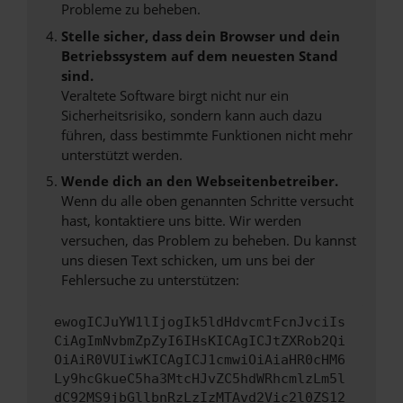
Probleme zu beheben.
Stelle sicher, dass dein Browser und dein
Betriebssystem auf dem neuesten Stand
sind.
Veraltete Software birgt nicht nur ein
Sicherheitsrisiko, sondern kann auch dazu
führen, dass bestimmte Funktionen nicht mehr
unterstützt werden.
Wende dich an den Webseitenbetreiber.
Wenn du alle oben genannten Schritte versucht
hast, kontaktiere uns bitte. Wir werden
versuchen, das Problem zu beheben. Du kannst
uns diesen Text schicken, um uns bei der
Fehlersuche zu unterstützen:
ewogICJuYW1lIjogIk5ldHdvcmtFcnJvciIs
CiAgImNvbmZpZyI6IHsKICAgICJtZXRob2Qi
OiAiR0VUIiwKICAgICJ1cmwiOiAiaHR0cHM6
Ly9hcGkueC5ha3MtcHJvZC5hdWRhcmlzLm5l
dC92MS9jbGllbnRzLzIzMTAvd2Vic2l0ZS12