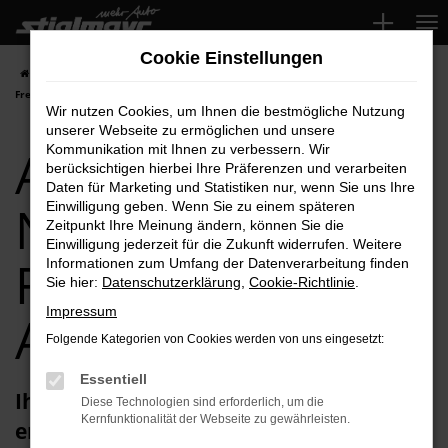
Zum
Hauptinhalt
Cookie Einstellungen
springen
Startseite
Freising
Audi
Audi RS6
Audi RS6 Neuwagen für
Freising Top-Angebote
Wir nutzen Cookies, um Ihnen die bestmögliche Nutzung
unserer Webseite zu ermöglichen und unsere
Audi RS6
Kommunikation mit Ihnen zu verbessern. Wir
berücksichtigen hierbei Ihre Präferenzen und verarbeiten
Daten für Marketing und Statistiken nur, wenn Sie uns Ihre
Neuwagen für
Einwilligung geben. Wenn Sie zu einem späteren
Zeitpunkt Ihre Meinung ändern, können Sie die
Einwilligung jederzeit für die Zukunft widerrufen. Weitere
Freising Top-
Informationen zum Umfang der Datenverarbeitung finden
Sie hier:
Datenschutzerklärung
,
Cookie-Richtlinie
.
Impressum
Angebote
Folgende Kategorien von Cookies werden von uns eingesetzt:
Essentiell
Ihren Audi RS6 Neuwagen für Freising
Diese Technologien sind erforderlich, um die
Kernfunktionalität der Webseite zu gewährleisten.
erhalten Sie im Autohaus Stiglmayr