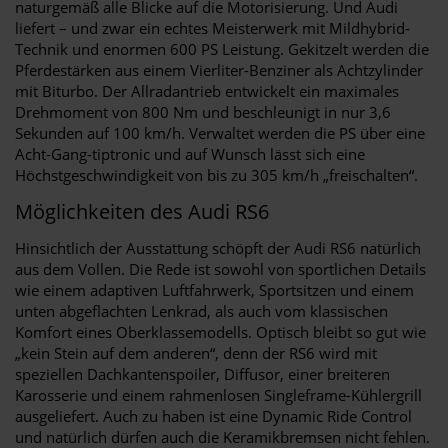
naturgemäß alle Blicke auf die Motorisierung. Und Audi
liefert – und zwar ein echtes Meisterwerk mit Mildhybrid-
Technik und enormen 600 PS Leistung. Gekitzelt werden die
Pferdestärken aus einem Vierliter-Benziner als Achtzylinder
mit Biturbo. Der Allradantrieb entwickelt ein maximales
Drehmoment von 800 Nm und beschleunigt in nur 3,6
Sekunden auf 100 km/h. Verwaltet werden die PS über eine
Acht-Gang-tiptronic und auf Wunsch lässt sich eine
Höchstgeschwindigkeit von bis zu 305 km/h „freischalten“.
Möglichkeiten des Audi RS6
Hinsichtlich der Ausstattung schöpft der Audi RS6 natürlich
aus dem Vollen. Die Rede ist sowohl von sportlichen Details
wie einem adaptiven Luftfahrwerk, Sportsitzen und einem
unten abgeflachten Lenkrad, als auch vom klassischen
Komfort eines Oberklassemodells. Optisch bleibt so gut wie
„kein Stein auf dem anderen“, denn der RS6 wird mit
speziellen Dachkantenspoiler, Diffusor, einer breiteren
Karosserie und einem rahmenlosen Singleframe-Kühlergrill
ausgeliefert. Auch zu haben ist eine Dynamic Ride Control
und natürlich dürfen auch die Keramikbremsen nicht fehlen.