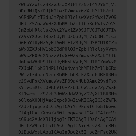
ZWhpY2xlcz93ZWJzaXRlPTYxNzI4Y2Y5MjVl
ODc3NTQ5ZDJjN2IwZCZmaWx0ZXJbMF1bZmll
bGRdPWlzT3duJmZpbHRlclswXVt2YWx1ZV09
dHJ1ZSZmaWx0ZXJbMV1bZmllbGRdPW1vZGVs
JmZpbHRlclsxXVt2YWx1ZV09JTVCJTdCJTIy
YXVkYXJpc19pZCUyMiUzQSUyMjViODNlMzc3
OGE5YTUyMzAyNTAwMjFlZSUyMiU3RCU1RCZm
aWx0ZXJbMV1bb3BdPUlOJmZpbHRlclsyXVtm
aWVsZF09dXNhZ2VTdGF0ZSZmaWx0ZXJbMl1b
dmFsdWVdPSU1QiUyMk5FVyUyMiU1RCZmaWx0
ZXJbMl1bb3BdPUlOJnNvcnRbMF1bZmllbGRd
PWlzT3duJnNvcnRbMF1bb3JkZXJdPURFU0Mm
c29ydFsxXVtmaWVsZF09aXNUb3Amc29ydFsx
XVtvcmRlcl09REVTQyZzb3J0WzJdW2ZpZWxk
XT1wcmljZSZzb3J0WzJdW29yZGVyXT1BU0Mm
bGltaXQ9MjAmc2tpcD0wIiwKICAgICJoZWFk
ZXJzIjoge30sCiAgICAiYm9keSI6IG51bGws
CiAgICAiZXhwZWN0IjogewogICAgICAicmVz
cG9uc2VUeXBlIjogIiIKICAgIH0sCiAgICAi
dGltZW91dCI6IDAsCiAgICAicHJvZ3Jlc3Mi
OiBudWxsLAogICAgInJpc2t5IjogZmFsc2UK