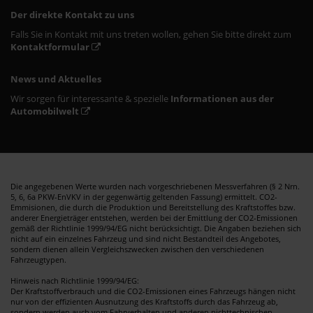
Der direkte Kontakt zu uns
Falls Sie in Kontakt mit uns treten wollen, gehen Sie bitte direkt zum
Kontaktformular
News und Aktuelles
Wir sorgen für interessante & spezielle
Informationen aus der
Automobilwelt
Die angegebenen Werte wurden nach vorgeschriebenen Messverfahren (§ 2 Nrn.
5, 6, 6a PKW-EnVKV in der gegenwärtig geltenden Fassung) ermittelt. CO2-
Emmisionen, die durch die Produktion und Bereitstellung des Kraftstoffes bzw.
anderer Energieträger entstehen, werden bei der Emittlung der CO2-Emissionen
gemäß der Richtlinie 1999/94/EG nicht berücksichtigt. Die Angaben beziehen sich
nicht auf ein einzelnes Fahrzeug und sind nicht Bestandteil des Angebotes,
sondern dienen allein Vergleichszwecken zwischen den verschiedenen
Fahrzeugtypen.
Hinweis nach Richtlinie 1999/94/EG:
Der Kraftstoffverbrauch und die CO2-Emissionen eines Fahrzeugs hängen nicht
nur von der effizienten Ausnutzung des Kraftstoffs durch das Fahrzeug ab,
sondern werden auch vom Fahrverhalten und anderen nichttechnischen