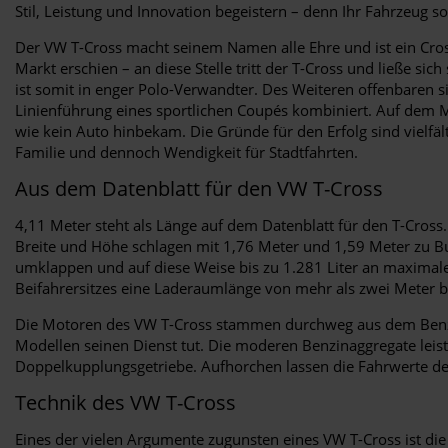
Stil, Leistung und Innovation begeistern – denn Ihr Fahrzeug sol
Der VW T-Cross macht seinem Namen alle Ehre und ist ein Cross
Markt erschien – an diese Stelle tritt der T-Cross und ließe 
ist somit in enger Polo-Verwandter. Des Weiteren offenbaren si
Linienführung eines sportlichen Coupés kombiniert. Auf dem Ma
wie kein Auto hinbekam. Die Gründe für den Erfolg sind vielfä
Familie und dennoch Wendigkeit für Stadtfahrten.
Aus dem Datenblatt für den VW T-Cross
4,11 Meter steht als Länge auf dem Datenblatt für den T-Cros
Breite und Höhe schlagen mit 1,76 Meter und 1,59 Meter zu Buc
umklappen und auf diese Weise bis zu 1.281 Liter an maxima
Beifahrersitzes eine Laderaumlänge von mehr als zwei Meter be
Die Motoren des VW T-Cross stammen durchweg aus dem Benziner
Modellen seinen Dienst tut. Die moderen Benzinaggregate leis
Doppelkupplungsgetriebe. Aufhorchen lassen die Fahrwerte des
Technik des VW T-Cross
Eines der vielen Argumente zugunsten eines VW T-Cross ist die 