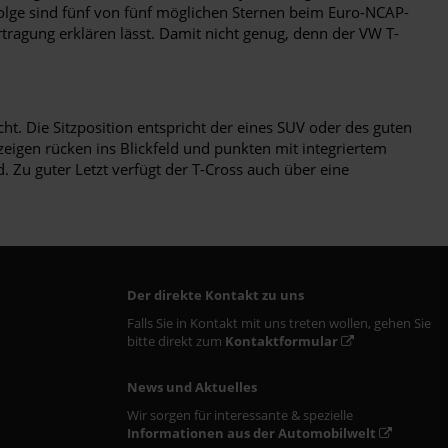
lge sind fünf von fünf möglichen Sternen beim Euro-NCAP-
rtragung erklären lässt. Damit nicht genug, denn der VW T-
t. Die Sitzposition entspricht der eines SUV oder des guten
nzeigen rücken ins Blickfeld und punkten mit integriertem
 Zu guter Letzt verfügt der T-Cross auch über eine
Der direkte Kontakt zu uns
Falls Sie in Kontakt mit uns treten wollen, gehen Sie
bitte direkt zum
Kontaktformular
News und Aktuelles
Wir sorgen für interessante & spezielle
Informationen aus der Automobilwelt