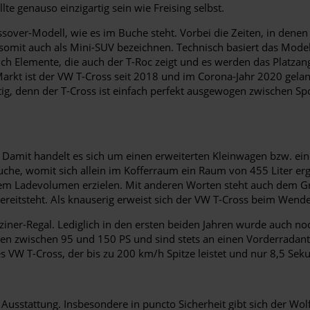
lte genauso einzigartig sein wie Freising selbst.
over-Modell, wie es im Buche steht. Vorbei die Zeiten, in denen
sich somit auch als Mini-SUV bezeichnen. Technisch basiert das M
ch Elemente, die auch der T-Roc zeigt und es werden das Platzang
rkt ist der VW T-Cross seit 2018 und im Corona-Jahr 2020 gelang
ltig, denn der T-Cross ist einfach perfekt ausgewogen zwischen S
s. Damit handelt es sich um einen erweiterten Kleinwagen bzw. 
he, womit sich allein im Kofferraum ein Raum von 455 Liter ergi
lem Ladevolumen erzielen. Mit anderen Worten steht auch dem G
reitsteht. Als knauserig erweist sich der VW T-Cross beim Wende
-Regal. Lediglich in den ersten beiden Jahren wurde auch noch e
ten zwischen 95 und 150 PS und sind stets an einen Vorderradant
 VW T-Cross, der bis zu 200 km/h Spitze leistet und nur 8,5 Seku
Ausstattung. Insbesondere in puncto Sicherheit gibt sich der Wol