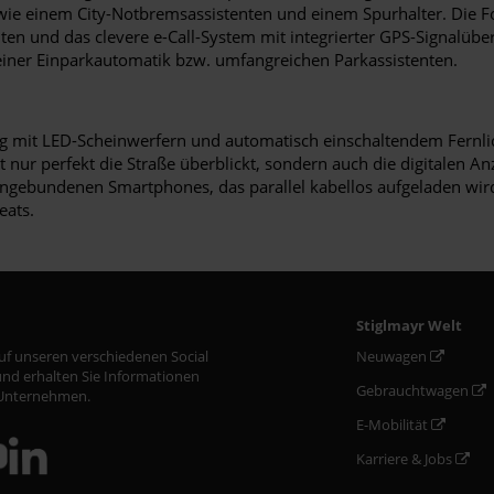
e einem City-Notbremsassistenten und einem Spurhalter. Die Fo
nten und das clevere e-Call-System mit integrierter GPS-Signalübe
einer Einparkautomatik bzw. umfangreichen Parkassistenten.
eug mit LED-Scheinwerfern und automatisch einschaltendem Fernlich
t nur perfekt die Straße überblickt, sondern auch die digitalen A
ingebundenen Smartphones, das parallel kabellos aufgeladen wird.
eats.
Stiglmayr Welt
auf unseren verschiedenen Social
Neuwagen
nd erhalten Sie Informationen
Gebrauchtwagen
Unternehmen.
E-Mobilität
Karriere & Jobs