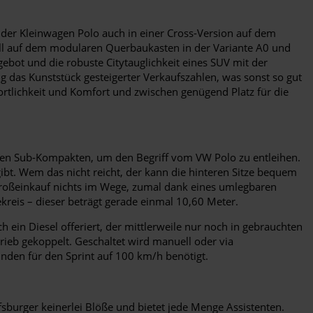
 der Kleinwagen Polo auch in einer Cross-Version auf dem
odell auf dem modularen Querbaukasten in der Variante A0 und
ebot und die robuste Citytauglichkeit eines SUV mit der
 das Kunststück gesteigerter Verkaufszahlen, was sonst so gut
portlichkeit und Komfort und zwischen genügend Platz für die
einen Sub-Kompakten, um den Begriff vom VW Polo zu entleihen.
bt. Wem das nicht reicht, der kann die hinteren Sitze bequem
roßeinkauf nichts im Wege, zumal dank eines umlegbaren
kreis – dieser beträgt gerade einmal 10,60 Meter.
in Diesel offeriert, der mittlerweile nur noch in gebrauchten
rieb gekoppelt. Geschaltet wird manuell oder via
nden für den Sprint auf 100 km/h benötigt.
fsburger keinerlei Blöße und bietet jede Menge Assistenten.