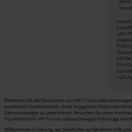
Wenn d
kannst
ewogI
AiaHR
aXRlP
ZmaWx
MTBkY
ZmaWx
b3J0W
09cHJ
OiBud
ogICA
Entdecken Sie die Faszination von VW T-Cross Gebrauchtwagen 
exzellenten Kundenservice. Unser engagiertes Team steht Ihne
Gebrauchtwagen zu unterstützen. Besuchen Sie unser Autohaus 
Top-Adresse für VW T-Cross Gebrauchtwagen Fahrzeuge macht.
Willkommen in Freising, wo Geschichte auf Moderne trifft und 