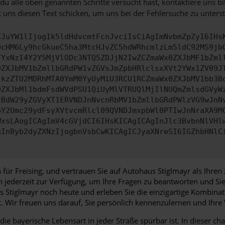
u alle oben genannten Schritte versucht hast, kontaktiere uns 
 uns diesen Text schicken, um uns bei der Fehlersuche zu unterst
CJuYW1lIjogIk5ldHdvcmtFcnJvciIsCiAgImNvbmZpZyI6IHs
0cHM6Ly9hcGkueC5ha3MtcHJvZC5hdWRhcmlzLm5ldC92MS9jb
TYxNzI4Y2Y5MjVlODc3NTQ5ZDJjN2IwZCZmaWx0ZXJbMF1bZml
0ZXJbMV1bZmllbGRdPW1vZGVsJmZpbHRlclsxXVt2YWx1ZV09J
jkzZTU2MDRhMTA0YmM0YyUyMiU3RCU1RCZmaWx0ZXJbMV1bb3B
0ZXJbMl1bdmFsdWVdPSU1QiUyMlVTRUQlMjIlNUQmZmlsdGVyW
zBdW29yZGVyXT1ERVNDJnNvcnRbMV1bZmllbGRdPWlzVG9wJnN
pY2Umc29ydFsyXVtvcmRlcl09QVNDJmxpbWl0PTIwJnNraXA9M
WxsLAogICAgImV4cGVjdCI6IHsKICAgICAgInJlc3BvbnNlVHl
gInByb2dyZXNzIjogbnVsbCwKICAgICJyaXNreSI6IGZhbHNlC
für Freising, und vertrauen Sie auf Autohaus Stiglmayr als Ihren
n jederzeit zur Verfügung, um Ihre Fragen zu beantworten und Si
Stiglmayr noch heute und erleben Sie die einzigartige Kombinati
 Wir freuen uns darauf, Sie persönlich kennenzulernen und Ihr
die bayerische Lebensart in jeder Straße spürbar ist. In dieser 