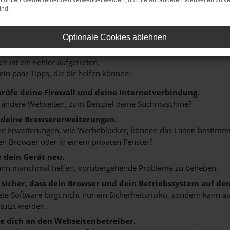
on dritten Werbetreibenden verwendet werden, um Sie auf anderen Webseiten zu ve
ind.
Optionale Cookies ablehnen
r: Network Error
n ist ein Fehler aufgetreten.
 ein paar Tipps, die dir helfen können:
rüfe deine Firewall und deine Internetverbindung.
 andere Webseiten, zum Beispiel deine Suchmaschine?
 deine Browsererweiterungen.
 Erweiterungen, wie Werbeblocker, können das Laden bestimmter 
n Browser oder in einem privaten Fenster?
e dein Gerät neu.
ann manchmal helfen, vorübergehende Probleme zu beheben.
e sicher, dass dein Browser und dein Betriebssystem auf de
ete Software birgt nicht nur ein Sicherheitsrisiko, sondern kann
tützt werden.
 dich an den Webseitenbetreiber.