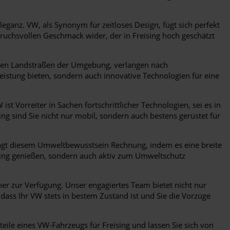
leganz. VW, als Synonym für zeitloses Design, fügt sich perfekt
ruchsvollen Geschmack wider, der in Freising hoch geschätzt
schen Landstraßen der Umgebung, verlangen nach
Leistung bieten, sondern auch innovative Technologien für eine
 ist Vorreiter in Sachen fortschrittlicher Technologien, sei es in
g sind Sie nicht nur mobil, sondern auch bestens gerüstet für
rägt diesem Umweltbewusstsein Rechnung, indem es eine breite
sing genießen, sondern auch aktiv zum Umweltschutz
er zur Verfügung. Unser engagiertes Team bietet nicht nur
ass Ihr VW stets in bestem Zustand ist und Sie die Vorzüge
teile eines VW-Fahrzeugs für Freising und lassen Sie sich von