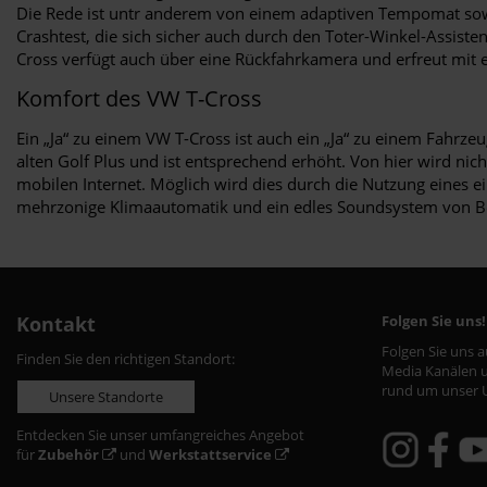
Die Rede ist untr anderem von einem adaptiven Tempomat sowi
Crashtest, die sich sicher auch durch den Toter-Winkel-Assiste
Cross verfügt auch über eine Rückfahrkamera und erfreut mit 
Komfort des VW T-Cross
Ein „Ja“ zu einem VW T-Cross ist auch ein „Ja“ zu einem Fahrz
alten Golf Plus und ist entsprechend erhöht. Von hier wird nich
mobilen Internet. Möglich wird dies durch die Nutzung eines e
mehrzonige Klimaautomatik und ein edles Soundsystem von B
Kontakt
Folgen Sie uns!
Folgen Sie uns 
Finden Sie den richtigen Standort:
Media Kanälen u
rund um unser 
Unsere Standorte
Entdecken Sie unser umfangreiches Angebot
für
Zubehör
und
Werkstattservice