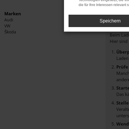
Technologien eingesetzt, die v
die für Ihre Interessen relevant s
Marken
Audi
Speichern
Fehle
VW
Škoda
Beim Lade
Hier sind
Überp
Laden
Prüfe
Manche
andere
Start
Das k
Stell
Veralt
unters
Wende