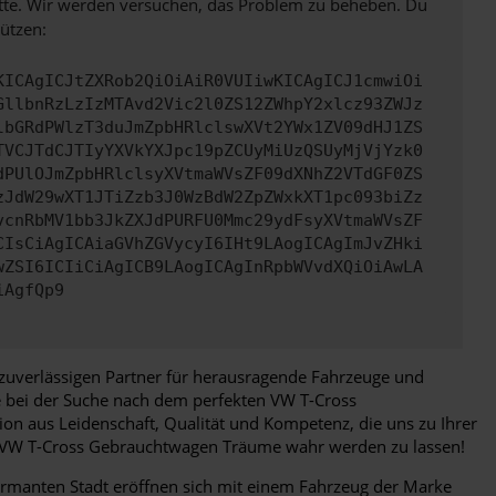
bitte. Wir werden versuchen, das Problem zu beheben. Du
ützen:
KICAgICJtZXRob2QiOiAiR0VUIiwKICAgICJ1cmwiOi
GllbnRzLzIzMTAvd2Vic2l0ZS12ZWhpY2xlcz93ZWJz
lbGRdPWlzT3duJmZpbHRlclswXVt2YWx1ZV09dHJ1ZS
TVCJTdCJTIyYXVkYXJpc19pZCUyMiUzQSUyMjVjYzk0
dPUlOJmZpbHRlclsyXVtmaWVsZF09dXNhZ2VTdGF0ZS
zJdW29wXT1JTiZzb3J0WzBdW2ZpZWxkXT1pc093biZz
vcnRbMV1bb3JkZXJdPURFU0Mmc29ydFsyXVtmaWVsZF
CIsCiAgICAiaGVhZGVycyI6IHt9LAogICAgImJvZHki
wZSI6ICIiCiAgICB9LAogICAgInRpbWVvdXQiOiAwLA
iAgfQp9
 zuverlässigen Partner für herausragende Fahrzeuge und
e bei der Suche nach dem perfekten VW T-Cross
on aus Leidenschaft, Qualität und Kompetenz, die uns zu Ihrer
e VW T-Cross Gebrauchtwagen Träume wahr werden zu lassen!
charmanten Stadt eröffnen sich mit einem Fahrzeug der Marke