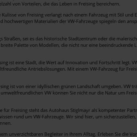
lzahl von Vorteilen, die das Leben in Freising bereichern.
 Kulisse von Freising verlangt nach einem Fahrzeug mit Stil und E
und hochwertigen Materialien der VW-Fahrzeuge spiegeln den ansp
gs Straßen, sei es das historische Stadtzentrum oder die maleri
 breite Palette von Modellen, die nicht nur eine beeindruckende 
sing ist eine Stadt, die Wert auf Innovation und Fortschritt legt. VW
freundliche Antriebslösungen. Mit einem VW-Fahrzeug für Freisin
sing ist von einer idyllischen grünen Landschaft umgeben. VW t
em umweltfreundlichen VW können Sie nicht nur die Natur um Frei
für Freising steht das Autohaus Stiglmayr als kompetenter Partn
ssen rund um VW-Fahrzeuge. Wir sind hier, um sicherzustellen, d
önnen.
em unverzichtbaren Begleiter in Ihrem Alltag. Erleben Sie die Vor