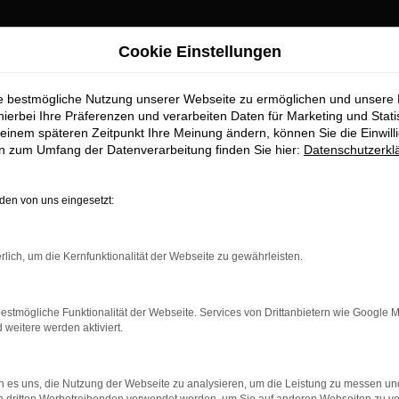
Cookie Einstellungen
Freising Top-Angebote
ie bestmögliche Nutzung unserer Webseite zu ermöglichen und unsere
chtwagen für Frei
hierbei Ihre Präferenzen und verarbeiten Daten für Marketing und Stati
einem späteren Zeitpunkt Ihre Meinung ändern, können Sie die Einwillig
en zum Umfang der Datenverarbeitung finden Sie hier:
Datenschutzerkl
 für Freising erhalten Sie im Auto
en von uns eingesetzt:
aufstelle für exzellente VW T-Cross Gebrauchtwagen Fahrzeuge fü
Gebrauchtwagen zu präsentieren, die höchste Standards in Sachen 
rlich, um die Kernfunktionalität der Webseite zu gewährleisten.
bile geht. Erfahren Sie mehr über unsere beeindruckende VW T-C
ist.
estmögliche Funktionalität der Webseite. Services von Drittanbietern wie Google 
eitere werden aktiviert.
 es uns, die Nutzung der Webseite zu analysieren, um die Leistung zu messen u