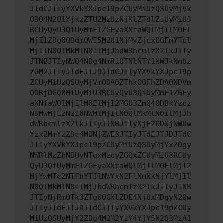
JTdCJTIyYXVkYXJpc19pZCUyMiUzQSUyMjVk
ODQ4N2Q1YjkzZTU2MzUzNjNlZTdlZiUyMiU3
RCUyQyU3QiUyMmF1ZGFyaXNfaWQlMjIlM0El
MjI1ZDg0ODdmOWI5M2U1NjMyZjcxOGFmYTcl
MjIlN0QlMkMlN0IlMjJhdWRhcmlzX2lkJTIy
JTNBJTIyNWQ4NDg4NmRiOTNlNTY1NWJkNmUz
ZGM2JTIyJTdEJTJDJTdCJTIyYXVkYXJpc19p
ZCUyMiUzQSUyMjVmODA0ZThkOGFhZDA0NDVm
ODRjOGQ0MiUyMiU3RCUyQyU3QiUyMmF1ZGFy
aXNfaWQlMjIlM0ElMjI2MGU3ZmQ4ODBkYzcz
NDMwMjEzNzI0NWMlMjIlN0QlMkMlN0IlMjJh
dWRhcmlzX2lkJTIyJTNBJTIyNjE2ODNjNWUw
Yzk2MmYzZDc4MDNjZWE3JTIyJTdEJTJDJTdC
JTIyYXVkYXJpc19pZCUyMiUzQSUyMjYxZDgy
NWRlMzZhNDUyNTgxMzcyZGQxZCUyMiU3RCUy
QyU3QiUyMmF1ZGFyaXNfaWQlMjIlM0ElMjI2
MjYwMTc2NTFhYTJlNWYxN2FlNmNkNjYlMjIl
N0QlMkMlN0IlMjJhdWRhcmlzX2lkJTIyJTNB
JTIyNjRmOTk3ZTg0OGNlZDE4NjUxMDgyN2Qw
JTIyJTdEJTJDJTdCJTIyYXVkYXJpc19pZCUy
MiUzQSUyMjY2ZDg4M2M2YzY4YjY5N2Q3MzA1