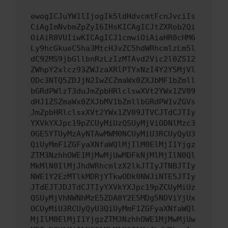
ewogICJuYW1lIjogIk5ldHdvcmtFcnJvciIs
CiAgImNvbmZpZyI6IHsKICAgICJtZXRob2Qi
OiAiR0VUIiwKICAgICJ1cmwiOiAiaHR0cHM6
Ly9hcGkueC5ha3MtcHJvZC5hdWRhcmlzLm5l
dC92MS9jbGllbnRzLzIzMTAvd2Vic2l0ZS12
ZWhpY2xlcz93ZWJzaXRlPTYxNzI4Y2Y5MjVl
ODc3NTQ5ZDJjN2IwZCZmaWx0ZXJbMF1bZmll
bGRdPWlzT3duJmZpbHRlclswXVt2YWx1ZV09
dHJ1ZSZmaWx0ZXJbMV1bZmllbGRdPW1vZGVs
JmZpbHRlclsxXVt2YWx1ZV09JTVCJTdCJTIy
YXVkYXJpc19pZCUyMiUzQSUyMjViODNlMzc3
OGE5YTUyMzAyNTAwMWM0NCUyMiU3RCUyQyU3
QiUyMmF1ZGFyaXNfaWQlMjIlM0ElMjI1Yjgz
ZTM3NzhhOWE1MjMwMjUwMDFkNjMlMjIlN0Ql
MkMlN0IlMjJhdWRhcmlzX2lkJTIyJTNBJTIy
NWE1Y2EzMTlkMDRjYTkwODk0NWJiNTE5JTIy
JTdEJTJDJTdCJTIyYXVkYXJpc19pZCUyMiUz
QSUyMjVhNWNhMzE5ZDA0Y2E5MDg5NDViYjUx
OCUyMiU3RCUyQyU3QiUyMmF1ZGFyaXNfaWQl
MjIlM0ElMjI1YjgzZTM3NzhhOWE1MjMwMjUw