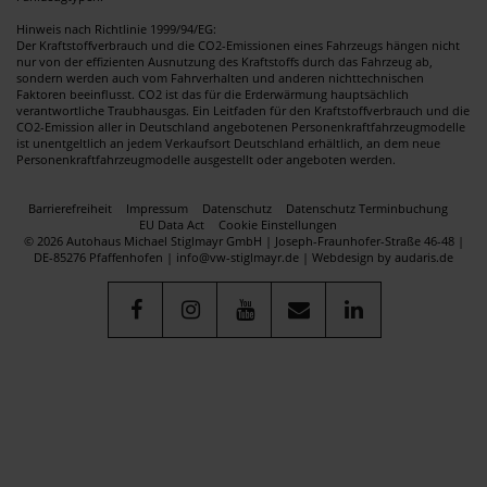
Hinweis nach Richtlinie 1999/94/EG:
Der Kraftstoffverbrauch und die CO2-Emissionen eines Fahrzeugs hängen nicht
nur von der effizienten Ausnutzung des Kraftstoffs durch das Fahrzeug ab,
sondern werden auch vom Fahrverhalten und anderen nichttechnischen
Faktoren beeinflusst. CO2 ist das für die Erderwärmung hauptsächlich
verantwortliche Traubhausgas. Ein Leitfaden für den Kraftstoffverbrauch und die
CO2-Emission aller in Deutschland angebotenen Personenkraftfahrzeugmodelle
ist unentgeltlich an jedem Verkaufsort Deutschland erhältlich, an dem neue
Personenkraftfahrzeugmodelle ausgestellt oder angeboten werden.
Barrierefreiheit
Impressum
Datenschutz
Datenschutz Terminbuchung
EU Data Act
Cookie Einstellungen
© 2026 Autohaus Michael Stiglmayr GmbH | Joseph-Fraunhofer-Straße 46-48 |
DE-85276 Pfaffenhofen | info@vw-stiglmayr.de |
Webdesign by audaris.de