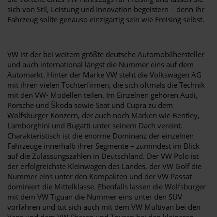
sich von Stil, Leistung und Innovation begeistern – denn Ihr
Fahrzeug sollte genauso einzigartig sein wie Freising selbst.
VW ist der bei weitem größte deutsche Automobilhersteller
und auch international längst die Nummer eins auf dem
Automarkt. Hinter der Marke VW steht die Volkswagen AG
mit ihren vielen Tochterfirmen, die sich oftmals die Technik
mit den VW- Modellen teilen. Im Einzelnen gehören Audi,
Porsche und Škoda sowie Seat und Cupra zu dem
Wolfsburger Konzern, der auch noch Marken wie Bentley,
Lamborghini und Bugatti unter seinem Dach vereint.
Charakteristisch ist die enorme Dominanz der einzelnen
Fahrzeuge innerhalb ihrer Segmente – zumindest im Blick
auf die Zulassungszahlen in Deutschland. Der VW Polo ist
der erfolgreichste Kleinwagen des Landes, der VW Golf die
Nummer eins unter den Kompakten und der VW Passat
dominiert die Mittelklasse. Ebenfalls lassen die Wolfsburger
mit dem VW Tiguan die Nummer eins unter den SUV
vorfahren und tut sich auch mit dem VW Multivan bei den
Vans und dem VW Sharan und Touran bei den kleineren