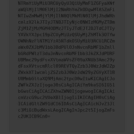
NTRmYiUyMiU3RCUyQyU3QiUyMmF1ZGFyaXNf
aWQlMjIlM0ElMjI2NmRhYmZkODgwMTA5ZmFi
NTIwZmMwMjYlMjIlN0QlMkMlN0IlMjJhdWRh
cmlzX2lkJTIyJTNBJTIyNjc0NWIzMGMyZTBm
ZjM1ZjMzMGM4ODMzJTIyJTdEJTJDJTdCJTIy
YXVkYXJpc19pZCUyMiUzQSUyMjZhMTk3OTYw
OWNhNzFlNTM1YzA5NTdkOSUyMiU3RCU1RCZm
aWx0ZXJbMV1bb3BdPUlOJnNvcnRbMF1bZmll
bGRdPWlzT3duJnNvcnRbMF1bb3JkZXJdPURF
U0Mmc29ydFsxXVtmaWVsZF09aXNUb3Amc29y
dFsxXVtvcmRlcl09REVTQyZzb3J0WzJdW2Zp
ZWxkXT1wcmljZSZzb3J0WzJdW29yZGVyXT1B
U0MmbGltaXQ9MjAmc2tpcD0wIiwKICAgICJo
ZWFkZXJzIjoge30sCiAgICAiYm9keSI6IG51
bGwsCiAgICAiZXhwZWN0IjogewogICAgICAi
cmVzcG9uc2VUeXBlIjogIiIKICAgIH0sCiAg
ICAidGltZW91dCI6IDAsCiAgICAicHJvZ3Jl
c3MiOiBudWxsLAogICAgInJpc2t5IjogZmFs
c2UKICB9Cn0=