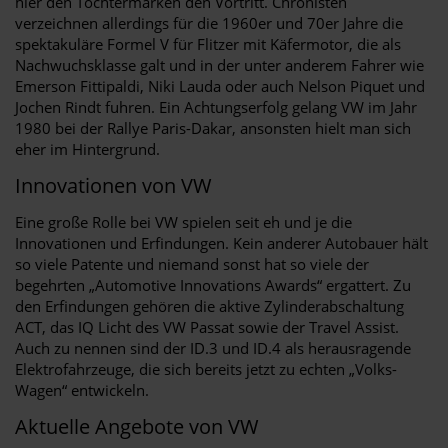
hier den Tochtermarken den Vortritt. Chronisten
verzeichnen allerdings für die 1960er und 70er Jahre die
spektakuläre Formel V für Flitzer mit Käfermotor, die als
Nachwuchsklasse galt und in der unter anderem Fahrer wie
Emerson Fittipaldi, Niki Lauda oder auch Nelson Piquet und
Jochen Rindt fuhren. Ein Achtungserfolg gelang VW im Jahr
1980 bei der Rallye Paris-Dakar, ansonsten hielt man sich
eher im Hintergrund.
Innovationen von VW
Eine große Rolle bei VW spielen seit eh und je die
Innovationen und Erfindungen. Kein anderer Autobauer hält
so viele Patente und niemand sonst hat so viele der
begehrten „Automotive Innovations Awards“ ergattert. Zu
den Erfindungen gehören die aktive Zylinderabschaltung
ACT, das IQ Licht des VW Passat sowie der Travel Assist.
Auch zu nennen sind der ID.3 und ID.4 als herausragende
Elektrofahrzeuge, die sich bereits jetzt zu echten „Volks-
Wagen“ entwickeln.
Aktuelle Angebote von VW