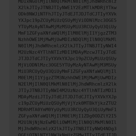
MDIxNGUlMjIlN0QlMkMlN0IlMjJhdWRhcmlz
X2lkJTIyJTNBJTIyNWE1Y2EzMTlkMDRjYTkw
ODk0NWJiNTFhJTIyJTdEJTJDJTdCJTIyYXVk
YXJpc19pZCUyMiUzQSUyMjViODNlMzc3OGE5
YTUyMzAyNTAwMjMzMSUyMiU3RCUyQyU3QiUy
MmF1ZGFyaXNfaWQlMjIlM0ElMjI1YjgzZTM3
NzhhOWE1MjMwMjUwMDIzNDQlMjIlN0QlMkMl
N0IlMjJhdWRhcmlzX2lkJTIyJTNBJTIyNWI4
M2UzNzc4YTlhNTIzMDI1MDAyMzcwJTIyJTdE
JTJDJTdCJTIyYXVkYXJpc19pZCUyMiUzQSUy
MjViODNlMzc3OGE5YTUyMzAyNTAwMjM3MSUy
MiU3RCUyQyU3QiUyMmF1ZGFyaXNfaWQlMjIl
M0ElMjI1YjgzZTM3NzhhOWE1MjMwMjUwMDIz
N2ElMjIlN0QlMkMlN0IlMjJhdWRhcmlzX2lk
JTIyJTNBJTIyNWI4M2UzNzc4YTlhNTIzMDI1
MDAyMzdiJTIyJTdEJTJDJTdCJTIyYXVkYXJp
c19pZCUyMiUzQSUyMjVjYzk0MTBkYjkzZTU2
MDRhMTA0YmM0YyUyMiU3RCUyQyU3QiUyMmF1
ZGFyaXNfaWQlMjIlM0ElMjI1ZDg0ODZlY2I5
M2U1NjNjNzEwMDliOWMlMjIlN0QlMkMlN0Il
MjJhdWRhcmlzX2lkJTIyJTNBJTIyNWQ4NDg3
OGFiOTNlNTY1NWJkNmUzZGMwJTIyJTdEJTJD