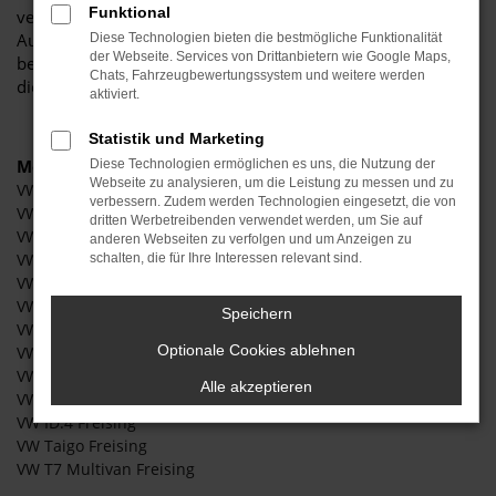
Funktional
vertrauenswürdiger Partner, wenn es um erstklassige
Automobile geht. Erfahren Sie mehr über unsere
Diese Technologien bieten die bestmögliche Funktionalität
der Webseite. Services von Drittanbietern wie Google Maps,
beeindruckende VW-Flotte und warum Autohaus Stiglmayr
Chats, Fahrzeugbewertungssystem und weitere werden
die bevorzugte Adresse für VW-Liebhaber ist.
aktiviert.
Statistik und Marketing
Modelle
Diese Technologien ermöglichen es uns, die Nutzung der
Webseite zu analysieren, um die Leistung zu messen und zu
VW Caddy Freising
verbessern. Zudem werden Technologien eingesetzt, die von
VW Crafter Freising
dritten Werbetreibenden verwendet werden, um Sie auf
VW Golf Freising
anderen Webseiten zu verfolgen und um Anzeigen zu
VW Passat Freising
schalten, die für Ihre Interessen relevant sind.
VW Polo Freising
VW T-Roc Freising
Speichern
VW T6 Caravelle Freising
Optionale Cookies ablehnen
VW Touareg Freising
VW T-Cross Freising
Alle akzeptieren
VW ID.3 Freising
VW ID.4 Freising
VW Taigo Freising
VW T7 Multivan Freising