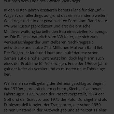
erst nach dem Ende des Zweiten Weltkriegs.
In den ersten Jahren existieren bereits Pläne für den „KfF-
Wagen“, der allerdings aufgrund des einsetzenden Zweiten
Weltkriegs nicht in der gewünschten Form vom Band rollte.
VW war Rüstungsproduzent und erst die britische
Militärverwaltung kurbelte den Bau eines zivilen Fahrzeugs
an. Die Rede ist natürlich vom VW Käfer, der sich zum
Verkaufsschlager der unmittelbaren Nachkriegszeit
entwickelte und stolze 21,5 Millionen Mal vom Band lief.
Der Slogan „er läuft und läuft und läuft“ deutete schon
damals auf die hohe Kontinuität hin, doch lag hierin auch
eines der Probleme für Volkswagen. Ende der 1960er Jahre
galt der Käfer als veraltet und es mussten neue Fahrzeuge
her.
Wenn man so will, gelang der Befreiungsschlag zu Beginn
der 1970er Jahre mit einem echtem „Kleeblatt“ an neuen
Fahrzeugen. 1972 wurde der Passat vorgestellt, 1974 der
Golf und der Scirocco und 1975 der Polo. Durchgehend als
Erfolgsmodell fungiert der Transporter, der schon 1950
seinen Einstand in der Autowelt gab und seinerzeit T1 alias