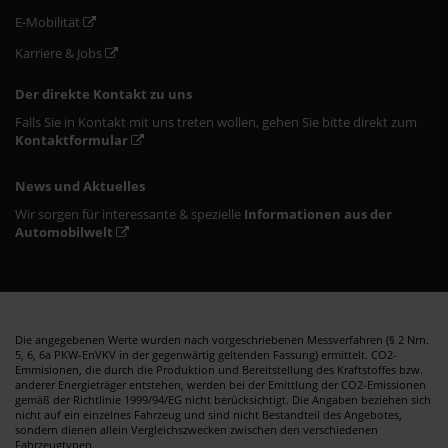
E-Mobilität
Karriere & Jobs
Der direkte Kontakt zu uns
Falls Sie in Kontakt mit uns treten wollen, gehen Sie bitte direkt zum
Kontaktformular
News und Aktuelles
Wir sorgen für interessante & spezielle
Informationen aus der
Automobilwelt
Die angegebenen Werte wurden nach vorgeschriebenen Messverfahren (§ 2 Nrn.
5, 6, 6a PKW-EnVKV in der gegenwärtig geltenden Fassung) ermittelt. CO2-
Emmisionen, die durch die Produktion und Bereitstellung des Kraftstoffes bzw.
anderer Energieträger entstehen, werden bei der Emittlung der CO2-Emissionen
gemäß der Richtlinie 1999/94/EG nicht berücksichtigt. Die Angaben beziehen sich
nicht auf ein einzelnes Fahrzeug und sind nicht Bestandteil des Angebotes,
sondern dienen allein Vergleichszwecken zwischen den verschiedenen
Fahrzeugtypen.