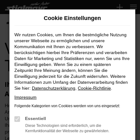
Zum
Hauptinhalt
Cookie Einstellungen
springen
Startseite
Freising
VW für Freising Top-Angebote
Wir nutzen Cookies, um Ihnen die bestmögliche Nutzung
VW für Freising
unserer Webseite zu ermöglichen und unsere
Kommunikation mit Ihnen zu verbessern. Wir
berücksichtigen hierbei Ihre Präferenzen und verarbeiten
Top-Angebote
Daten für Marketing und Statistiken nur, wenn Sie uns Ihre
Einwilligung geben. Wenn Sie zu einem späteren
Zeitpunkt Ihre Meinung ändern, können Sie die
Einwilligung jederzeit für die Zukunft widerrufen. Weitere
Informationen zum Umfang der Datenverarbeitung finden
Ihren VW für Freising erhalten Sie im
Sie hier:
Datenschutzerklärung
,
Cookie-Richtlinie
.
Autohaus Stiglmayr
Impressum
Herzlich willkommen bei Autohaus Stiglmayr – Ihre erste
Folgende Kategorien von Cookies werden von uns eingesetzt:
Anlaufstelle für exzellente VW-Fahrzeuge für Freising und
Umgebung! Unser renommiertes Autohaus ist stolz darauf,
Essentiell
Ihnen eine herausragende Auswahl an VW-Modellen zu
Diese Technologien sind erforderlich, um die
präsentieren, die höchste Standards in Sachen Qualität und
Kernfunktionalität der Webseite zu gewährleisten.
Leistung erfüllen. Wir sind seit Jahren Ihr