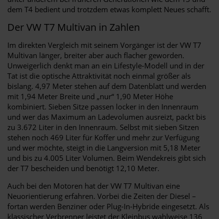
dem T4 bedient und trotzdem etwas komplett Neues schafft.
Der VW T7 Multivan in Zahlen
Im direkten Vergleich mit seinem Vorgänger ist der VW T7
Multivan länger, breiter aber auch flacher geworden.
Unweigerlich denkt man an ein Lifestyle-Modell und in der
Tat ist die optische Attraktivität noch einmal größer als
bislang. 4,97 Meter stehen auf dem Datenblatt und werden
mit 1,94 Meter Breite und „nur“ 1,90 Meter Höhe
kombiniert. Sieben Sitze passen locker in den Innenraum
und wer das Maximum an Ladevolumen ausreizt, packt bis
zu 3.672 Liter in den Innenraum. Selbst mit sieben Sitzen
stehen noch 469 Liter für Koffer und mehr zur Verfügung
und wer möchte, steigt in die Langversion mit 5,18 Meter
und bis zu 4.005 Liter Volumen. Beim Wendekreis gibt sich
der T7 bescheiden und benötigt 12,10 Meter.
Auch bei den Motoren hat der VW T7 Multivan eine
Neuorientierung erfahren. Vorbei die Zeiten der Diesel –
fortan werden Benziner oder Plug-In-Hybride eingesetzt. Als
klassischer Verbrenner leistet der Kleinbus wahlweise 136