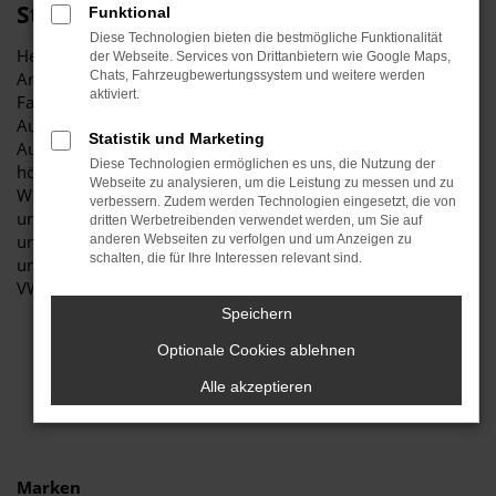
Stiglmayr
Funktional
Diese Technologien bieten die bestmögliche Funktionalität
Herzlich willkommen bei Autohaus Stiglmayr – Ihre erste
der Webseite. Services von Drittanbietern wie Google Maps,
Anlaufstelle für exzellente VW T7 Multivan Neuwagen
Chats, Fahrzeugbewertungssystem und weitere werden
aktiviert.
Fahrzeuge für Freising und Umgebung! Unser renommiertes
Autohaus ist stolz darauf, Ihnen eine herausragende
Statistik und Marketing
Auswahl an VW T7 Multivan Neuwagen zu präsentieren, die
Diese Technologien ermöglichen es uns, die Nutzung der
höchste Standards in Sachen Qualität und Leistung erfüllen.
Webseite zu analysieren, um die Leistung zu messen und zu
Wir sind seit Jahren Ihr vertrauenswürdiger Partner, wenn es
verbessern. Zudem werden Technologien eingesetzt, die von
um erstklassige Automobile geht. Erfahren Sie mehr über
dritten Werbetreibenden verwendet werden, um Sie auf
unsere beeindruckende VW T7 Multivan Neuwagen Flotte
anderen Webseiten zu verfolgen und um Anzeigen zu
schalten, die für Ihre Interessen relevant sind.
und warum Autohaus Stiglmayr die bevorzugte Adresse für
VW T7 Multivan Neuwagen Liebhaber ist.
Speichern
Optionale Cookies ablehnen
Alle akzeptieren
Marken