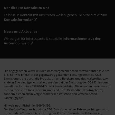
Der direkte Kontakt zu uns
Falls Sie in Kontakt mit uns treten wollen, gehen Sie bitte direkt zum
Kontaktformular
News und Aktuelles
Wir sorgen für interessante & spezielle
Informationen aus der
Automobilwelt
Die angegebenen Werte wurden nach vorgeschriebenen Messverfahren (§ 2 Nrn.
5, 6, 6a PKW-EnVKV in der gegenwärtig geltenden Fassung) ermittelt. CO2-
Emmisionen, die durch die Produktion und Bereitstellung des Kraftstoffes bzw.
anderer Energieträger entstehen, werden bei der Emittlung der CO2-Emissionen
gemäß der Richtlinie 1999/94/EG nicht berücksichtigt. Die Angaben beziehen sich
nicht auf ein einzelnes Fahrzeug und sind nicht Bestandteil des Angebotes,
sondern dienen allein Vergleichszwecken zwischen den verschiedenen
Fahrzeugtypen.
Hinweis nach Richtlinie 1999/94/EG:
Der Kraftstoffverbrauch und die CO2-Emissionen eines Fahrzeugs hängen nicht
nur von der effizienten Ausnutzung des Kraftstoffs durch das Fahrzeug ab,