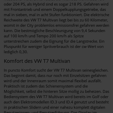
oder 204 PS, als Hybrid sind es sogar 218 PS. Gefahren wird
mit Frontantrieb und einem Doppelkupplungsgetriebe, das
mal in sieben, mal in acht Stufen funktioniert. Die elektrische
Reichweite des VW T7 Multivan liegt bei bis zu 60 Kilometer,
womit in der City problemlos emissionsfrei gefahren werden
kann. Die bestmögliche Beschleunigung von 9,4 Sekunden
auf 100 km/h und Tempo 200 km/h als Spitze
unterstreichen zudem die Eignung für die Langstrecke. Ein
Pluspunkt für weniger Spritverbrauch ist der cw-Wert von
lediglich 0,30.
Komfort des VW T7 Multivan
In puncto Komfort sucht der VW T7 Multivan seinesgleichen.
Das beginnt damit, dass nur noch mit Einzelsitzen gefahren
wird und der Innenraum somit maximal flexibel ausfällt.
Praktisch ist zudem das Schienensystem und die
Möglichkeit, selbst die hinteren Sitze mollig zu beheizen. Das
Bediensystem des VW T7 Multivan wird bereits im Golf oder
auch den Elektromodellen ID.3 und ID.4 genutzt und besteht
in praktischen Slidern und einer nahezu komplett digitalen
Benutzerinnen- und Benutzerführung. Das Display im