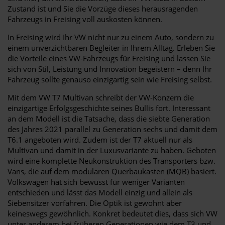
Zustand ist und Sie die Vorzüge dieses herausragenden
Fahrzeugs in Freising voll auskosten können.
In Freising wird Ihr VW nicht nur zu einem Auto, sondern zu
einem unverzichtbaren Begleiter in Ihrem Alltag. Erleben Sie
die Vorteile eines VW-Fahrzeugs für Freising und lassen Sie
sich von Stil, Leistung und Innovation begeistern – denn Ihr
Fahrzeug sollte genauso einzigartig sein wie Freising selbst.
Mit dem VW T7 Multivan schreibt der VW-Konzern die
einzigartige Erfolgsgeschichte seines Bullis fort. Interessant
an dem Modell ist die Tatsache, dass die siebte Generation
des Jahres 2021 parallel zu Generation sechs und damit dem
T6.1 angeboten wird. Zudem ist der T7 aktuell nur als
Multivan und damit in der Luxusvariante zu haben. Geboten
wird eine komplette Neukonstruktion des Transporters bzw.
Vans, die auf dem modularen Querbaukasten (MQB) basiert.
Volkswagen hat sich bewusst für weniger Varianten
entschieden und lässt das Modell einzig und allein als
Siebensitzer vorfahren. Die Optik ist gewohnt aber
keineswegs gewöhnlich. Konkret bedeutet dies, dass sich VW
unter anderem bei früheren Generationen wie dem T3 und