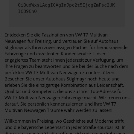
OiBudWxsLAogICAgInJpc2t5IjogZmFsc2UK
ICB9Cn0=
Entdecken Sie die Faszination von VW T7 Multivan
Neuwagen für Freising, und vertrauen Sie auf Autohaus
Stiglmayr als Ihren zuverlässigen Partner für herausragende
Fahrzeuge und exzellenten Kundenservice. Unser
engagiertes Team steht Ihnen jederzeit zur Verfügung, um
Ihre Fragen zu beantworten und Sie bei der Suche nach dem
perfekten VW T7 Multivan Neuwagen zu unterstützen.
Besuchen Sie unser Autohaus Stiglmayr noch heute und
erleben Sie die einzigartige Kombination aus Leidenschaft,
Qualität und Kompetenz, die uns zu Ihrer Top-Adresse für
VW T7 Multivan Neuwagen Fahrzeuge macht. Wir freuen uns
darauf, Sie persönlich kennenzulernen und Ihre VW T7
Multivan Neuwagen Träume wahr werden zu lassen!
Willkommen in Freising, wo Geschichte auf Moderne trifft
und die bayerische Lebensart in jeder Straße spürbar ist. In
dieser charmanten Stadt eröffnen sich mit einem Fahrzeug