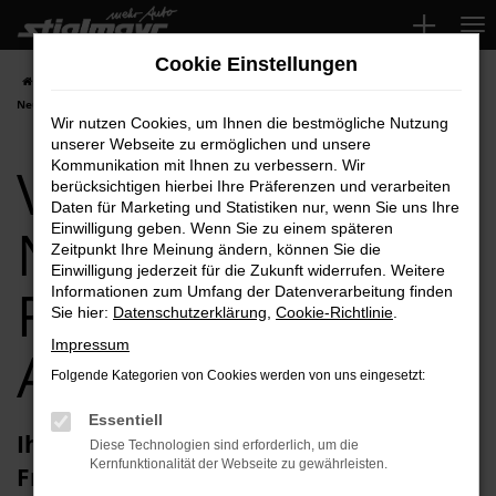
Zum
Hauptinhalt
Cookie Einstellungen
springen
Startseite
Freising
VW
VW T7 Multivan
VW T7 Multivan
Neuwagen für Freising Top-Angebote
Wir nutzen Cookies, um Ihnen die bestmögliche Nutzung
unserer Webseite zu ermöglichen und unsere
VW T7 Multivan
Kommunikation mit Ihnen zu verbessern. Wir
berücksichtigen hierbei Ihre Präferenzen und verarbeiten
Daten für Marketing und Statistiken nur, wenn Sie uns Ihre
Neuwagen für
Einwilligung geben. Wenn Sie zu einem späteren
Zeitpunkt Ihre Meinung ändern, können Sie die
Einwilligung jederzeit für die Zukunft widerrufen. Weitere
Freising Top-
Informationen zum Umfang der Datenverarbeitung finden
Sie hier:
Datenschutzerklärung
,
Cookie-Richtlinie
.
Impressum
Angebote
Folgende Kategorien von Cookies werden von uns eingesetzt:
Essentiell
Ihren VW T7 Multivan Neuwagen für
Diese Technologien sind erforderlich, um die
Kernfunktionalität der Webseite zu gewährleisten.
Freising erhalten Sie im Autohaus