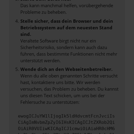
Das kann manchmal helfen, vorübergehende
Probleme zu beheben.
Stelle sicher, dass dein Browser und dein
Betriebssystem auf dem neuesten Stand
sind.
Veraltete Software birgt nicht nur ein
Sicherheitsrisiko, sondern kann auch dazu
führen, dass bestimmte Funktionen nicht mehr
unterstützt werden.
Wende dich an den Webseitenbetreiber.
Wenn du alle oben genannten Schritte versucht
hast, kontaktiere uns bitte. Wir werden
versuchen, das Problem zu beheben. Du kannst
uns diesen Text schicken, um uns bei der
Fehlersuche zu unterstützen:
ewogICJuYW1lIjogIk5ldHdvcmtFcnJvciIs
CiAgImNvbmZpZyI6IHsKICAgICJtZXRob2Qi
OiAiR0VUIiwKICAgICJ1cmwiOiAiaHR0cHM6