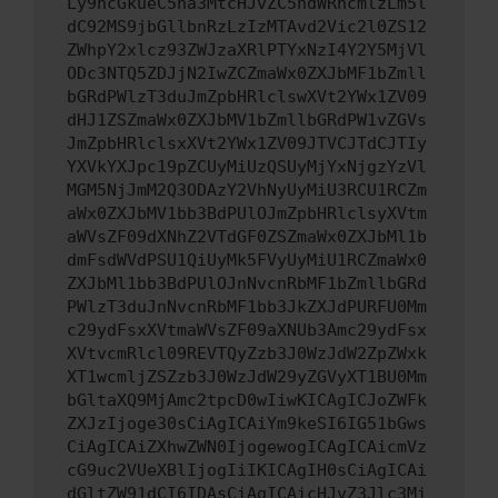
Ly9hcGkueC5ha3MtcHJvZC5hdWRhcmlzLm5l
dC92MS9jbGllbnRzLzIzMTAvd2Vic2l0ZS12
ZWhpY2xlcz93ZWJzaXRlPTYxNzI4Y2Y5MjVl
ODc3NTQ5ZDJjN2IwZCZmaWx0ZXJbMF1bZmll
bGRdPWlzT3duJmZpbHRlclswXVt2YWx1ZV09
dHJ1ZSZmaWx0ZXJbMV1bZmllbGRdPW1vZGVs
JmZpbHRlclsxXVt2YWx1ZV09JTVCJTdCJTIy
YXVkYXJpc19pZCUyMiUzQSUyMjYxNjgzYzVl
MGM5NjJmM2Q3ODAzY2VhNyUyMiU3RCU1RCZm
aWx0ZXJbMV1bb3BdPUlOJmZpbHRlclsyXVtm
aWVsZF09dXNhZ2VTdGF0ZSZmaWx0ZXJbMl1b
dmFsdWVdPSU1QiUyMk5FVyUyMiU1RCZmaWx0
ZXJbMl1bb3BdPUlOJnNvcnRbMF1bZmllbGRd
PWlzT3duJnNvcnRbMF1bb3JkZXJdPURFU0Mm
c29ydFsxXVtmaWVsZF09aXNUb3Amc29ydFsx
XVtvcmRlcl09REVTQyZzb3J0WzJdW2ZpZWxk
XT1wcmljZSZzb3J0WzJdW29yZGVyXT1BU0Mm
bGltaXQ9MjAmc2tpcD0wIiwKICAgICJoZWFk
ZXJzIjoge30sCiAgICAiYm9keSI6IG51bGws
CiAgICAiZXhwZWN0IjogewogICAgICAicmVz
cG9uc2VUeXBlIjogIiIKICAgIH0sCiAgICAi
dGltZW91dCI6IDAsCiAgICAicHJvZ3Jlc3Mi