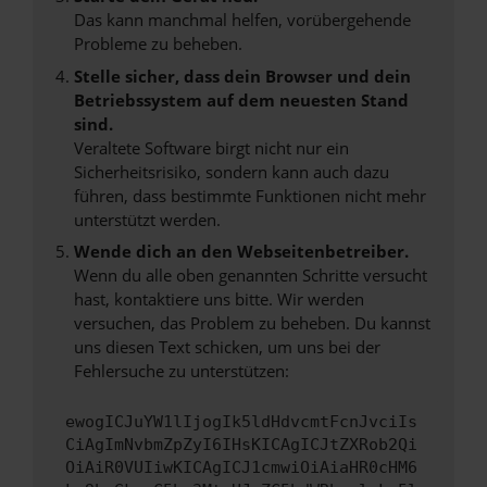
Das kann manchmal helfen, vorübergehende
Probleme zu beheben.
Stelle sicher, dass dein Browser und dein
Betriebssystem auf dem neuesten Stand
sind.
Veraltete Software birgt nicht nur ein
Sicherheitsrisiko, sondern kann auch dazu
führen, dass bestimmte Funktionen nicht mehr
unterstützt werden.
Wende dich an den Webseitenbetreiber.
Wenn du alle oben genannten Schritte versucht
hast, kontaktiere uns bitte. Wir werden
versuchen, das Problem zu beheben. Du kannst
uns diesen Text schicken, um uns bei der
Fehlersuche zu unterstützen:
ewogICJuYW1lIjogIk5ldHdvcmtFcnJvciIs
CiAgImNvbmZpZyI6IHsKICAgICJtZXRob2Qi
OiAiR0VUIiwKICAgICJ1cmwiOiAiaHR0cHM6