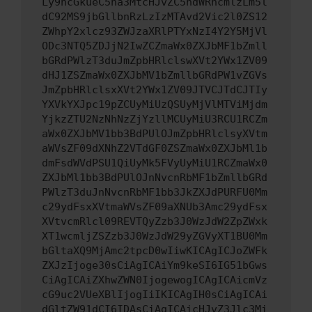
Ly9hcGkueC5ha3MtcHJvZC5hdWRhcmlzLm5l
dC92MS9jbGllbnRzLzIzMTAvd2Vic2l0ZS12
ZWhpY2xlcz93ZWJzaXRlPTYxNzI4Y2Y5MjVl
ODc3NTQ5ZDJjN2IwZCZmaWx0ZXJbMF1bZmll
bGRdPWlzT3duJmZpbHRlclswXVt2YWx1ZV09
dHJ1ZSZmaWx0ZXJbMV1bZmllbGRdPW1vZGVs
JmZpbHRlclsxXVt2YWx1ZV09JTVCJTdCJTIy
YXVkYXJpc19pZCUyMiUzQSUyMjVlMTViMjdm
YjkzZTU2NzNhNzZjYzllMCUyMiU3RCU1RCZm
aWx0ZXJbMV1bb3BdPUlOJmZpbHRlclsyXVtm
aWVsZF09dXNhZ2VTdGF0ZSZmaWx0ZXJbMl1b
dmFsdWVdPSU1QiUyMk5FVyUyMiU1RCZmaWx0
ZXJbMl1bb3BdPUlOJnNvcnRbMF1bZmllbGRd
PWlzT3duJnNvcnRbMF1bb3JkZXJdPURFU0Mm
c29ydFsxXVtmaWVsZF09aXNUb3Amc29ydFsx
XVtvcmRlcl09REVTQyZzb3J0WzJdW2ZpZWxk
XT1wcmljZSZzb3J0WzJdW29yZGVyXT1BU0Mm
bGltaXQ9MjAmc2tpcD0wIiwKICAgICJoZWFk
ZXJzIjoge30sCiAgICAiYm9keSI6IG51bGws
CiAgICAiZXhwZWN0IjogewogICAgICAicmVz
cG9uc2VUeXBlIjogIiIKICAgIH0sCiAgICAi
dGltZW91dCI6IDAsCiAgICAicHJvZ3Jlc3Mi