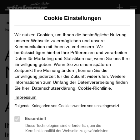
Zum
Hauptinhalt
Cookie Einstellungen
springen
Startseite
Ingolstadt
Audi
Audi RS Q8
Audi RS Q8 Neuwagen für
Ingolstadt Top-Angebote
Wir nutzen Cookies, um Ihnen die bestmögliche Nutzung
unserer Webseite zu ermöglichen und unsere
Audi RS Q8
Kommunikation mit Ihnen zu verbessern. Wir
berücksichtigen hierbei Ihre Präferenzen und verarbeiten
Daten für Marketing und Statistiken nur, wenn Sie uns Ihre
Neuwagen für
Einwilligung geben. Wenn Sie zu einem späteren
Zeitpunkt Ihre Meinung ändern, können Sie die
Einwilligung jederzeit für die Zukunft widerrufen. Weitere
Ingolstadt Top-
Informationen zum Umfang der Datenverarbeitung finden
Sie hier:
Datenschutzerklärung
,
Cookie-Richtlinie
.
Impressum
Angebote
Folgende Kategorien von Cookies werden von uns eingesetzt:
Essentiell
Ihren Audi RS Q8 Neuwagen für
Diese Technologien sind erforderlich, um die
Kernfunktionalität der Webseite zu gewährleisten.
Ingolstadt erhalten Sie im Autohaus