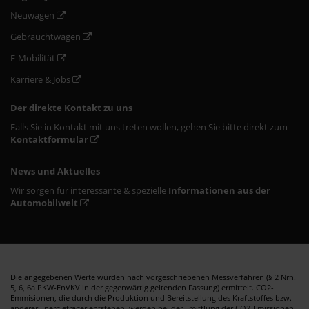
Neuwagen
Gebrauchtwagen
E-Mobilität
Karriere & Jobs
Der direkte Kontakt zu uns
Falls Sie in Kontakt mit uns treten wollen, gehen Sie bitte direkt zum
Kontaktformular
News und Aktuelles
Wir sorgen für interessante & spezielle
Informationen aus der
Automobilwelt
Die angegebenen Werte wurden nach vorgeschriebenen Messverfahren (§ 2 Nrn.
5, 6, 6a PKW-EnVKV in der gegenwärtig geltenden Fassung) ermittelt. CO2-
Emmisionen, die durch die Produktion und Bereitstellung des Kraftstoffes bzw.
anderer Energieträger entstehen, werden bei der Emittlung der CO2-Emissionen