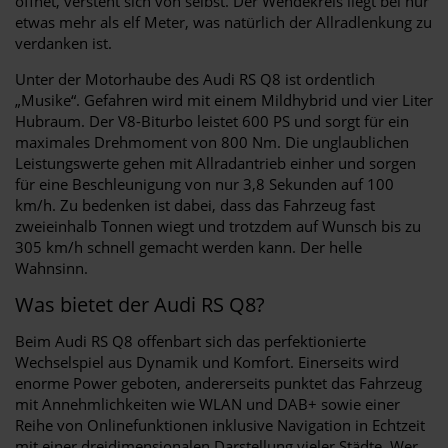
öffnet, versteht sich von selbst. Der Wendekreis liegt bei nur
etwas mehr als elf Meter, was natürlich der Allradlenkung zu
verdanken ist.
Unter der Motorhaube des Audi RS Q8 ist ordentlich
„Musike“. Gefahren wird mit einem Mildhybrid und vier Liter
Hubraum. Der V8-Biturbo leistet 600 PS und sorgt für ein
maximales Drehmoment von 800 Nm. Die unglaublichen
Leistungswerte gehen mit Allradantrieb einher und sorgen
für eine Beschleunigung von nur 3,8 Sekunden auf 100
km/h. Zu bedenken ist dabei, dass das Fahrzeug fast
zweieinhalb Tonnen wiegt und trotzdem auf Wunsch bis zu
305 km/h schnell gemacht werden kann. Der helle
Wahnsinn.
Was bietet der Audi RS Q8?
Beim Audi RS Q8 offenbart sich das perfektionierte
Wechselspiel aus Dynamik und Komfort. Einerseits wird
enorme Power geboten, andererseits punktet das Fahrzeug
mit Annehmlichkeiten wie WLAN und DAB+ sowie einer
Reihe von Onlinefunktionen inklusive Navigation in Echtzeit
mit einer dreidimensionalen Darstellung vieler Städte. Wer