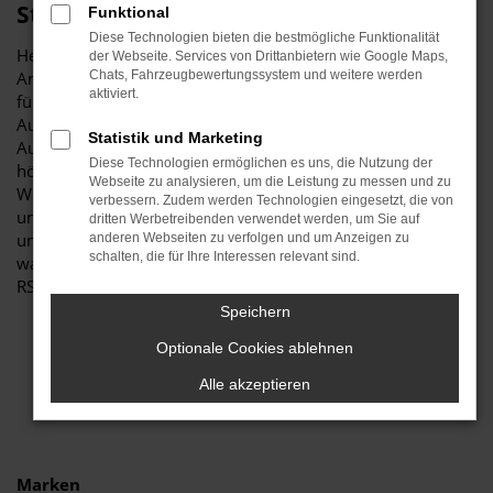
Stiglmayr
Funktional
Diese Technologien bieten die bestmögliche Funktionalität
Herzlich willkommen bei Autohaus Stiglmayr – Ihre erste
der Webseite. Services von Drittanbietern wie Google Maps,
Anlaufstelle für exzellente Audi RS Q8 Neuwagen Fahrzeuge
Chats, Fahrzeugbewertungssystem und weitere werden
aktiviert.
für Ingolstadt und Umgebung! Unser renommiertes
Autohaus ist stolz darauf, Ihnen eine herausragende
Statistik und Marketing
Auswahl an Audi RS Q8 Neuwagen zu präsentieren, die
Diese Technologien ermöglichen es uns, die Nutzung der
höchste Standards in Sachen Qualität und Leistung erfüllen.
Webseite zu analysieren, um die Leistung zu messen und zu
Wir sind seit Jahren Ihr vertrauenswürdiger Partner, wenn es
verbessern. Zudem werden Technologien eingesetzt, die von
um erstklassige Automobile geht. Erfahren Sie mehr über
dritten Werbetreibenden verwendet werden, um Sie auf
unsere beeindruckende Audi RS Q8 Neuwagen Flotte und
anderen Webseiten zu verfolgen und um Anzeigen zu
schalten, die für Ihre Interessen relevant sind.
warum Autohaus Stiglmayr die bevorzugte Adresse für Audi
RS Q8 Neuwagen Liebhaber ist.
Speichern
Optionale Cookies ablehnen
Alle akzeptieren
Marken