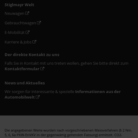
Stiglmayr Welt
Neuwagen
Gebrauchtwagen
E-Mobilität
Karriere & Jobs
Der direkte Kontakt zu uns
Falls Sie in Kontakt mit uns treten wollen, gehen Sie bitte direkt zum
Kontaktformular
News und Aktuelles
Wir sorgen für interessante & spezielle
Informationen aus der
Automobilwelt
Die angegebenen Werte wurden nach vorgeschriebenen Messverfahren (§ 2 Nrn.
5, 6, 6a PKW-EnVKV in der gegenwärtig geltenden Fassung) ermittelt. CO2-