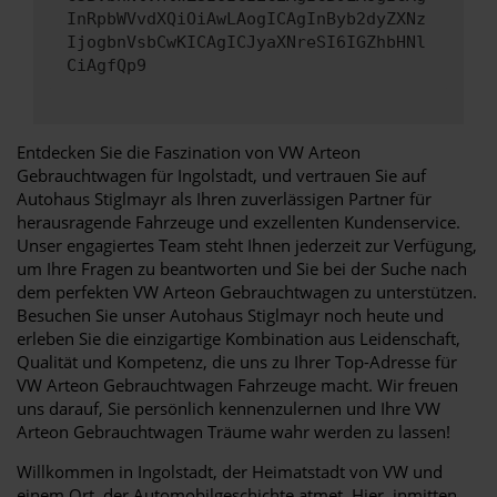
InRpbWVvdXQiOiAwLAogICAgInByb2dyZXNz
IjogbnVsbCwKICAgICJyaXNreSI6IGZhbHNl
CiAgfQp9
Entdecken Sie die Faszination von VW Arteon
Gebrauchtwagen für Ingolstadt, und vertrauen Sie auf
Autohaus Stiglmayr als Ihren zuverlässigen Partner für
herausragende Fahrzeuge und exzellenten Kundenservice.
Unser engagiertes Team steht Ihnen jederzeit zur Verfügung,
um Ihre Fragen zu beantworten und Sie bei der Suche nach
dem perfekten VW Arteon Gebrauchtwagen zu unterstützen.
Besuchen Sie unser Autohaus Stiglmayr noch heute und
erleben Sie die einzigartige Kombination aus Leidenschaft,
Qualität und Kompetenz, die uns zu Ihrer Top-Adresse für
VW Arteon Gebrauchtwagen Fahrzeuge macht. Wir freuen
uns darauf, Sie persönlich kennenzulernen und Ihre VW
Arteon Gebrauchtwagen Träume wahr werden zu lassen!
Willkommen in Ingolstadt, der Heimatstadt von VW und
einem Ort, der Automobilgeschichte atmet. Hier, inmitten