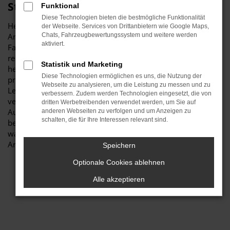
Stiglmayr
Funktional
Diese Technologien bieten die bestmögliche Funktionalität
Herzlich willkommen bei Autohaus Stiglmayr – Ihre erste
der Webseite. Services von Drittanbietern wie Google Maps,
Anlaufstelle für exzellente VW Arteon Gebrauchtwagen
Chats, Fahrzeugbewertungssystem und weitere werden
aktiviert.
Fahrzeuge für Ingolstadt und Umgebung! Unser
renommiertes Autohaus ist stolz darauf, Ihnen eine
Statistik und Marketing
herausragende Auswahl an VW Arteon Gebrauchtwagen zu
Diese Technologien ermöglichen es uns, die Nutzung der
präsentieren, die höchste Standards in Sachen Qualität und
Webseite zu analysieren, um die Leistung zu messen und zu
Leistung erfüllen. Wir sind seit Jahren Ihr
verbessern. Zudem werden Technologien eingesetzt, die von
vertrauenswürdiger Partner, wenn es um erstklassige
dritten Werbetreibenden verwendet werden, um Sie auf
Automobile geht. Erfahren Sie mehr über unsere
anderen Webseiten zu verfolgen und um Anzeigen zu
schalten, die für Ihre Interessen relevant sind.
beeindruckende VW Arteon Gebrauchtwagen Flotte und
warum Autohaus Stiglmayr die bevorzugte Adresse für VW
Arteon Gebrauchtwagen Liebhaber ist.
Speichern
Optionale Cookies ablehnen
Alle akzeptieren