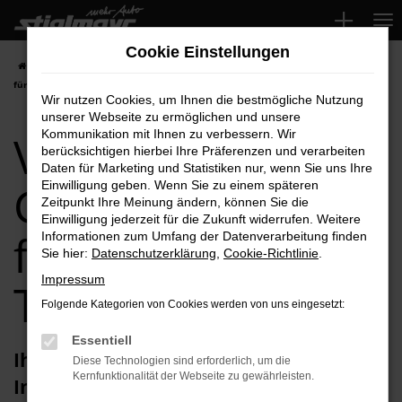
Zum
Hauptinhalt
Cookie Einstellungen
springen
Startseite
Ingolstadt
VW
VW Arteon
VW Arteon Gebrauchtwagen
für Ingolstadt Top-Angebote
Wir nutzen Cookies, um Ihnen die bestmögliche Nutzung
unserer Webseite zu ermöglichen und unsere
VW Arteon
Kommunikation mit Ihnen zu verbessern. Wir
berücksichtigen hierbei Ihre Präferenzen und verarbeiten
Daten für Marketing und Statistiken nur, wenn Sie uns Ihre
Gebrauchtwagen
Einwilligung geben. Wenn Sie zu einem späteren
Zeitpunkt Ihre Meinung ändern, können Sie die
Einwilligung jederzeit für die Zukunft widerrufen. Weitere
für Ingolstadt
Informationen zum Umfang der Datenverarbeitung finden
Sie hier:
Datenschutzerklärung
,
Cookie-Richtlinie
.
Impressum
Top-Angebote
Folgende Kategorien von Cookies werden von uns eingesetzt:
Essentiell
Ihren VW Arteon Gebrauchtwagen für
Diese Technologien sind erforderlich, um die
Kernfunktionalität der Webseite zu gewährleisten.
Ingolstadt erhalten Sie im Autohaus