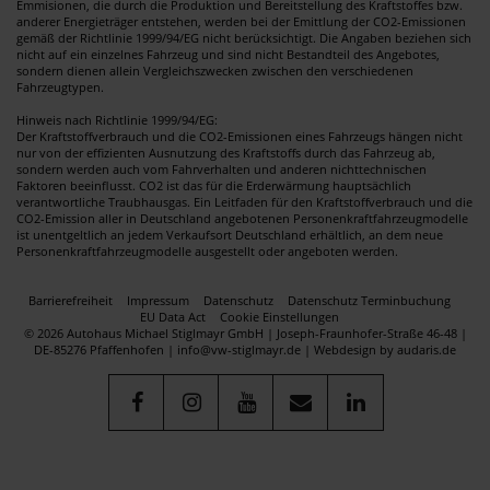
Emmisionen, die durch die Produktion und Bereitstellung des Kraftstoffes bzw.
anderer Energieträger entstehen, werden bei der Emittlung der CO2-Emissionen
gemäß der Richtlinie 1999/94/EG nicht berücksichtigt. Die Angaben beziehen sich
nicht auf ein einzelnes Fahrzeug und sind nicht Bestandteil des Angebotes,
sondern dienen allein Vergleichszwecken zwischen den verschiedenen
Fahrzeugtypen.
Hinweis nach Richtlinie 1999/94/EG:
Der Kraftstoffverbrauch und die CO2-Emissionen eines Fahrzeugs hängen nicht
nur von der effizienten Ausnutzung des Kraftstoffs durch das Fahrzeug ab,
sondern werden auch vom Fahrverhalten und anderen nichttechnischen
Faktoren beeinflusst. CO2 ist das für die Erderwärmung hauptsächlich
verantwortliche Traubhausgas. Ein Leitfaden für den Kraftstoffverbrauch und die
CO2-Emission aller in Deutschland angebotenen Personenkraftfahrzeugmodelle
ist unentgeltlich an jedem Verkaufsort Deutschland erhältlich, an dem neue
Personenkraftfahrzeugmodelle ausgestellt oder angeboten werden.
Barrierefreiheit
Impressum
Datenschutz
Datenschutz Terminbuchung
EU Data Act
Cookie Einstellungen
© 2026 Autohaus Michael Stiglmayr GmbH | Joseph-Fraunhofer-Straße 46-48 |
DE-85276 Pfaffenhofen | info@vw-stiglmayr.de |
Webdesign by audaris.de