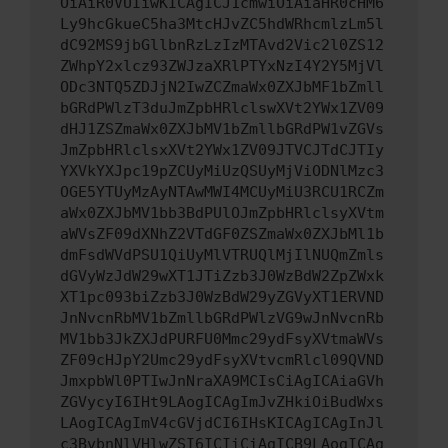
OiAiR0VUIiwKICAgICJ1cmwiOiAiaHR0cHM6
Ly9hcGkueC5ha3MtcHJvZC5hdWRhcmlzLm5l
dC92MS9jbGllbnRzLzIzMTAvd2Vic2l0ZS12
ZWhpY2xlcz93ZWJzaXRlPTYxNzI4Y2Y5MjVl
ODc3NTQ5ZDJjN2IwZCZmaWx0ZXJbMF1bZmll
bGRdPWlzT3duJmZpbHRlclswXVt2YWx1ZV09
dHJ1ZSZmaWx0ZXJbMV1bZmllbGRdPW1vZGVs
JmZpbHRlclsxXVt2YWx1ZV09JTVCJTdCJTIy
YXVkYXJpc19pZCUyMiUzQSUyMjViODNlMzc3
OGE5YTUyMzAyNTAwMWI4MCUyMiU3RCU1RCZm
aWx0ZXJbMV1bb3BdPUlOJmZpbHRlclsyXVtm
aWVsZF09dXNhZ2VTdGF0ZSZmaWx0ZXJbMl1b
dmFsdWVdPSU1QiUyMlVTRUQlMjIlNUQmZmls
dGVyWzJdW29wXT1JTiZzb3J0WzBdW2ZpZWxk
XT1pc093biZzb3J0WzBdW29yZGVyXT1ERVND
JnNvcnRbMV1bZmllbGRdPWlzVG9wJnNvcnRb
MV1bb3JkZXJdPURFU0Mmc29ydFsyXVtmaWVs
ZF09cHJpY2Umc29ydFsyXVtvcmRlcl09QVND
JmxpbWl0PTIwJnNraXA9MCIsCiAgICAiaGVh
ZGVycyI6IHt9LAogICAgImJvZHkiOiBudWxs
LAogICAgImV4cGVjdCI6IHsKICAgICAgInJl
c3BvbnNlVHlwZSI6ICIiCiAgICB9LAogICAg