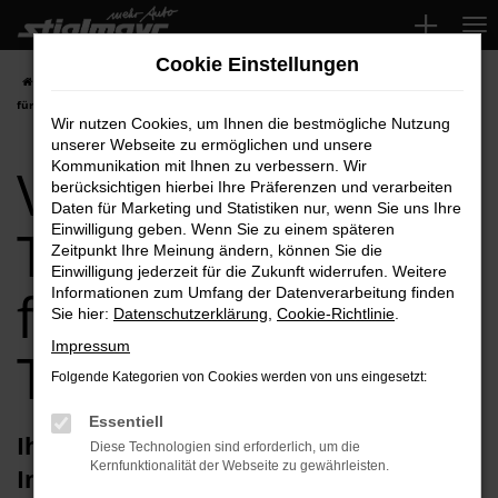
Zum
Hauptinhalt
Cookie Einstellungen
springen
Startseite
Ingolstadt
VW
VW Caddy
VW Caddy Tageszulassung
für Ingolstadt Top-Angebote
Wir nutzen Cookies, um Ihnen die bestmögliche Nutzung
unserer Webseite zu ermöglichen und unsere
VW Caddy
Kommunikation mit Ihnen zu verbessern. Wir
berücksichtigen hierbei Ihre Präferenzen und verarbeiten
Daten für Marketing und Statistiken nur, wenn Sie uns Ihre
Tageszulassung
Einwilligung geben. Wenn Sie zu einem späteren
Zeitpunkt Ihre Meinung ändern, können Sie die
Einwilligung jederzeit für die Zukunft widerrufen. Weitere
für Ingolstadt
Informationen zum Umfang der Datenverarbeitung finden
Sie hier:
Datenschutzerklärung
,
Cookie-Richtlinie
.
Impressum
Top-Angebote
Folgende Kategorien von Cookies werden von uns eingesetzt:
Essentiell
Ihren VW Caddy Tageszulassung für
Diese Technologien sind erforderlich, um die
Kernfunktionalität der Webseite zu gewährleisten.
Ingolstadt erhalten Sie im Autohaus