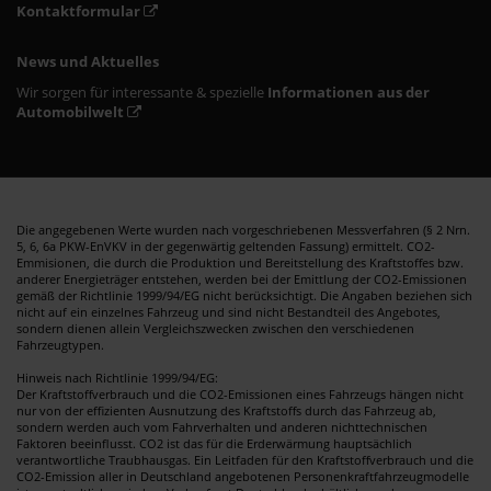
Kontaktformular
News und Aktuelles
Wir sorgen für interessante & spezielle
Informationen aus der
Automobilwelt
Die angegebenen Werte wurden nach vorgeschriebenen Messverfahren (§ 2 Nrn.
5, 6, 6a PKW-EnVKV in der gegenwärtig geltenden Fassung) ermittelt. CO2-
Emmisionen, die durch die Produktion und Bereitstellung des Kraftstoffes bzw.
anderer Energieträger entstehen, werden bei der Emittlung der CO2-Emissionen
gemäß der Richtlinie 1999/94/EG nicht berücksichtigt. Die Angaben beziehen sich
nicht auf ein einzelnes Fahrzeug und sind nicht Bestandteil des Angebotes,
sondern dienen allein Vergleichszwecken zwischen den verschiedenen
Fahrzeugtypen.
Hinweis nach Richtlinie 1999/94/EG:
Der Kraftstoffverbrauch und die CO2-Emissionen eines Fahrzeugs hängen nicht
nur von der effizienten Ausnutzung des Kraftstoffs durch das Fahrzeug ab,
sondern werden auch vom Fahrverhalten und anderen nichttechnischen
Faktoren beeinflusst. CO2 ist das für die Erderwärmung hauptsächlich
verantwortliche Traubhausgas. Ein Leitfaden für den Kraftstoffverbrauch und die
CO2-Emission aller in Deutschland angebotenen Personenkraftfahrzeugmodelle