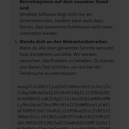
Betriebssystem auf dem neuesten Stand
sind.
Veraltete Software birgt nicht nur ein
Sicherheitsrisiko, sondern kann auch dazu
führen, dass bestimmte Funktionen nicht mehr
unterstützt werden.
Wende dich an den Webseitenbetreiber.
Wenn du alle oben genannten Schritte versucht
hast, kontaktiere uns bitte. Wir werden
versuchen, das Problem zu beheben. Du kannst
uns diesen Text schicken, um uns bei der
Fehlersuche zu unterstützen:
ewogICJuYW1lIjogIk5ldHdvcmtFcnJvciIs
CiAgImNvbmZpZyI6IHsKICAgICJtZXRob2Qi
OiAiR0VUIiwKICAgICJ1cmwiOiAiaHR0cHM6
Ly9hcGkueC5ha3MtcHJvZC5hdWRhcmlzLm5l
dC92MS9jbGllbnRzLzIzMTAvd2Vic2l0ZS12
ZWhpY2xlcz93ZWJzaXRlPTYxNzI4Y2Y5MjVl
ODc3NTQ5ZDJjN2IwZCZmaWx0ZXJbMF1bZmll