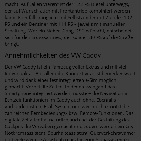
macht. Auf „allen Vieren“ ist der 122 PS Diesel unterwegs,
der auf Wunsch auch mit Frontantrieb kombiniert werden
kann. Ebenfalls möglich sind Selbstzünder mit 75 oder 102
PS und ein Benziner mit 114 PS – jeweils mit manueller
Schaltung. Wer ein Sieben-Gang-DSG wünscht, entscheidet
sich für den Erdgasantrieb, der solide 130 PS auf die Straße
bringt.
Annehmlichkeiten des VW Caddy
Der VW Caddy ist ein Fahrzeug voller Extras und mit viel
Individualität. Vor allem die Konnektivität ist bemerkenswert
und wird dank einer fest integrierten e-Sim möglich
gemacht. Vorbei die Zeiten, in denen zwingend das
Smartphone integriert werden musste – die Navigation in
Echtzeit funktioniert im Caddy auch ohne. Ebenfalls
vorhanden ist ein Ecall-System und wer möchte, nutzt die
zahlreichen Fernbedienungs- bzw. Remote-Funktionen. Das
digitale Zeitalter hat natürlich auch bei der Gestaltung des
Cockpits die Vorgaben gemacht und zudem werden ein City-
Notbremsassistent, Spurhalteassistent, Querverkehrswarner
und viele weitere Assistenten bis hin zum Stauassistenten