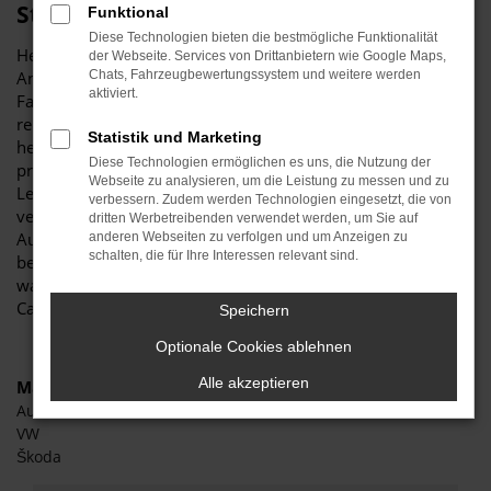
Stiglmayr
Funktional
Diese Technologien bieten die bestmögliche Funktionalität
Herzlich willkommen bei Autohaus Stiglmayr – Ihre erste
der Webseite. Services von Drittanbietern wie Google Maps,
Anlaufstelle für exzellente VW Caddy Tageszulassung
Chats, Fahrzeugbewertungssystem und weitere werden
aktiviert.
Fahrzeuge für Ingolstadt und Umgebung! Unser
renommiertes Autohaus ist stolz darauf, Ihnen eine
Statistik und Marketing
herausragende Auswahl an VW Caddy Tageszulassung zu
Diese Technologien ermöglichen es uns, die Nutzung der
präsentieren, die höchste Standards in Sachen Qualität und
Webseite zu analysieren, um die Leistung zu messen und zu
Leistung erfüllen. Wir sind seit Jahren Ihr
verbessern. Zudem werden Technologien eingesetzt, die von
vertrauenswürdiger Partner, wenn es um erstklassige
dritten Werbetreibenden verwendet werden, um Sie auf
Automobile geht. Erfahren Sie mehr über unsere
anderen Webseiten zu verfolgen und um Anzeigen zu
schalten, die für Ihre Interessen relevant sind.
beeindruckende VW Caddy Tageszulassung Flotte und
warum Autohaus Stiglmayr die bevorzugte Adresse für VW
Caddy Tageszulassung Liebhaber ist.
Speichern
Optionale Cookies ablehnen
Alle akzeptieren
Marken
Audi
VW
Škoda