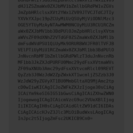
bGRdPWlzT3duJmZpbHRlclswXVt2YWx1ZV09
dHJ1ZSZmaWx0ZXJbMV1bZmllbGRdPW1vZGVs
JmZpbHRlclsxXVt2YWx1ZV09JTVCJTdCJTIy
YXVkYXJpc19pZCUyMiUzQSUyMjViODNlMzc3
OGE5YTUyMzAyNTAwMWM0NCUyMiU3RCU1RCZm
aWx0ZXJbMV1bb3BdPUlOJmZpbHRlclsyXVtm
aWVsZF09dXNhZ2VTdGF0ZSZmaWx0ZXJbMl1b
dmFsdWVdPSU1QiUyMk9ORURBWVJFR0lTVFJB
VElPTiUyMiU1RCZmaWx0ZXJbMl1bb3BdPUlO
JnNvcnRbMF1bZmllbGRdPWlzT3duJnNvcnRb
MF1bb3JkZXJdPURFU0Mmc29ydFsxXVtmaWVs
ZF09aXNUb3Amc29ydFsxXVtvcmRlcl09REVT
QyZzb3J0WzJdW2ZpZWxkXT1wcmljZSZzb3J0
WzJdW29yZGVyXT1BU0MmbGltaXQ9MjAmc2tp
cD0wIiwKICAgICJoZWFkZXJzIjoge30sCiAg
ICAiYm9keSI6IG51bGwsCiAgICAiZXhwZWN0
IjogewogICAgICAicmVzcG9uc2VUeXBlIjog
IiIKICAgIH0sCiAgICAidGltZW91dCI6IDAs
CiAgICAicHJvZ3Jlc3MiOiBudWxsLAogICAg
InJpc2t5IjogZmFsc2UKICB9Cn0=