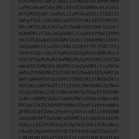
OiAiR0VUIiwKICAgICJ1cmwiOiAiaHR0cHM6
Ly9hcGkueC5ha3MtcHJvZC5hdWRhcmlzLm5l
dC92MS9jbGllbnRzLzIzMTAvd2Vic2l0ZS12
ZWhpY2xlcz93ZWJzaXRlPTYxNzI4Y2Y5MjVl
ODc3NTQ5ZDJjN2IwZCZmaWx0ZXJbMF1bZmll
bGRdPWlzT3duJmZpbHRlclswXVt2YWx1ZV09
dHJ1ZSZmaWx0ZXJbMV1bZmllbGRdPW1vZGVs
JmZpbHRlclsxXVt2YWx1ZV09JTVCJTdCJTIy
YXVkYXJpc19pZCUyMiUzQSUyMjViODNlMzc3
OGE5YTUyMzAyNTAwMWQ2MyUyMiU3RCU1RCZm
aWx0ZXJbMV1bb3BdPUlOJmZpbHRlclsyXVtm
aWVsZF09dXNhZ2VTdGF0ZSZmaWx0ZXJbMl1b
dmFsdWVdPSU1QiUyMlVTRUQlMjIlNUQmZmls
dGVyWzJdW29wXT1JTiZzb3J0WzBdW2ZpZWxk
XT1pc093biZzb3J0WzBdW29yZGVyXT1ERVND
JnNvcnRbMV1bZmllbGRdPWlzVG9wJnNvcnRb
MV1bb3JkZXJdPURFU0Mmc29ydFsyXVtmaWVs
ZF09cHJpY2Umc29ydFsyXVtvcmRlcl09QVND
JmxpbWl0PTIwJnNraXA9MCIsCiAgICAiaGVh
ZGVycyI6IHt9LAogICAgImJvZHkiOiBudWxs
LAogICAgImV4cGVjdCI6IHsKICAgICAgInJl
c3BvbnNlVHlwZSI6ICIiCiAgICB9LAogICAg