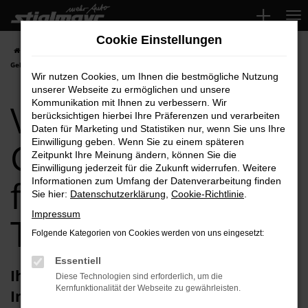
Zum
Hauptinhalt
Cookie Einstellungen
springen
Startseite
Ingolstadt
VW
VW Crafter
VW Crafter
Gebrauchtwagen für Ingolstadt Top-Angebote
Wir nutzen Cookies, um Ihnen die bestmögliche Nutzung
unserer Webseite zu ermöglichen und unsere
VW Crafter
Kommunikation mit Ihnen zu verbessern. Wir
berücksichtigen hierbei Ihre Präferenzen und verarbeiten
Daten für Marketing und Statistiken nur, wenn Sie uns Ihre
Gebrauchtwagen
Einwilligung geben. Wenn Sie zu einem späteren
Zeitpunkt Ihre Meinung ändern, können Sie die
Einwilligung jederzeit für die Zukunft widerrufen. Weitere
für Ingolstadt
Informationen zum Umfang der Datenverarbeitung finden
Sie hier:
Datenschutzerklärung
,
Cookie-Richtlinie
.
Impressum
Top-Angebote
Folgende Kategorien von Cookies werden von uns eingesetzt:
Essentiell
Ihren VW Crafter Gebrauchtwagen für
Diese Technologien sind erforderlich, um die
Kernfunktionalität der Webseite zu gewährleisten.
Ingolstadt erhalten Sie im Autohaus