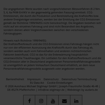
Die angegebenen Werte wurden nach vorgeschriebenen Messverfahren (§ 2 Nrn.
5, 6, 6a PKW-EnVKV in der gegenwärtig geltenden Fassung) ermittelt. CO2-
Emmisionen, die durch die Produktion und Bereitstellung des Kraftstoffes bzw.
anderer Energieträger entstehen, werden bei der Emittlung der CO2-Emissionen
gemäß der Richtlinie 1999/94/EG nicht berücksichtigt. Die Angaben beziehen sich
nicht auf ein einzelnes Fahrzeug und sind nicht Bestandteil des Angebotes,
sondern dienen allein Vergleichszwecken zwischen den verschiedenen
Fahrzeugtypen.
Hinweis nach Richtlinie 1999/94/EG:
Der Kraftstoffverbrauch und die CO2-Emissionen eines Fahrzeugs hängen nicht
nur von der effizienten Ausnutzung des Kraftstoffs durch das Fahrzeug ab,
sondern werden auch vom Fahrverhalten und anderen nichttechnischen
Faktoren beeinflusst. CO2 ist das für die Erderwärmung hauptsächlich
verantwortliche Traubhausgas. Ein Leitfaden für den Kraftstoffverbrauch und die
CO2-Emission aller in Deutschland angebotenen Personenkraftfahrzeugmodelle
ist unentgeltlich an jedem Verkaufsort Deutschland erhältlich, an dem neue
Personenkraftfahrzeugmodelle ausgestellt oder angeboten werden.
Barrierefreiheit
Impressum
Datenschutz
Datenschutz Terminbuchung
EU Data Act
Cookie Einstellungen
© 2026 Autohaus Michael Stiglmayr GmbH | Joseph-Fraunhofer-Straße 46-48 |
DE-85276 Pfaffenhofen | info@vw-stiglmayr.de |
Webdesign by audaris.de