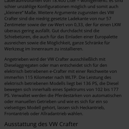
Laderaumvolumen von 18.400 Liter – wohlgemerkt: es sind
schier unzählige Konfigurationen möglich und somit auch
„kleinere“ Maße. Weitere Argumente zugunsten des VW
Crafter sind die niedrig gesetzte Ladekante von nur 57
Zentimeter sowie der cw-Wert von 0,33, der für einen LKW
überaus gering ausfällt. Gut durchdacht sind die
Schiebetüren, die auch für das Einladen einer Europalette
ausreichen sowie die Möglichkeit, ganze Schränke für
Werkzeug im Innenraum zu installieren.
Angetrieben wird der VW Crafter ausschließlich mit
Dieselaggregaten oder man entscheidet sich für den
elektrisch betriebenen e-Crafter mit einer Reichweite von
immerhin 115 Kilometer nach WLTP. Die Leistung des
elektrisch betriebenen Modells liegt bei 136 PS, die Diesel
bewegen sich innerhalb eines Spektrums von 102 bis 177
PS. Verwaltet werden die Pferdestärken von automatischen
oder manuellen Getrieben und wie es sich für ein so
vielseitiges Modell gehört, lassen sich Heckantrieb,
Frontantrieb oder Allradantrieb wählen.
Ausstattung des VW Crafter