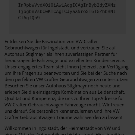
InRpbWVvdXQiOiAwLAogICAgInByb2dyZXNz
IjogbnVsbCwKICAgICJyaXNreSI6IGZhbHNl
CiAgfQp9
Entdecken Sie die Faszination von VW Crafter
Gebrauchtwagen für Ingolstadt, und vertrauen Sie auf
Autohaus Stiglmayr als Ihren zuverlässigen Partner für
herausragende Fahrzeuge und exzellenten Kundenservice.
Unser engagiertes Team steht Ihnen jederzeit zur Verfügung,
um Ihre Fragen zu beantworten und Sie bei der Suche nach
dem perfekten VW Crafter Gebrauchtwagen zu unterstützen.
Besuchen Sie unser Autohaus Stiglmayr noch heute und
erleben Sie die einzigartige Kombination aus Leidenschaft,
Qualität und Kompetenz, die uns zu Ihrer Top-Adresse für
VW Crafter Gebrauchtwagen Fahrzeuge macht. Wir freuen
uns darauf, Sie persönlich kennenzulernen und Ihre VW
Crafter Gebrauchtwagen Träume wahr werden zu lassen!
Willkommen in Ingolstadt, der Heimatstadt von VW und
einem Ort, der Automobilgeschichte atmet. Hier, inmitten