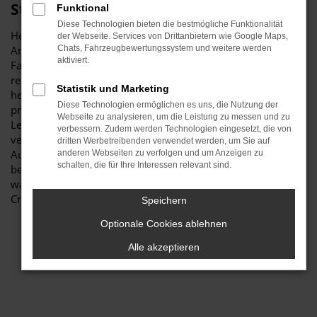
Stiglmayr
Funktional
Diese Technologien bieten die bestmögliche Funktionalität
Herzlich willkommen bei Autohaus Stiglmayr – Ihre erste
der Webseite. Services von Drittanbietern wie Google Maps,
Anlaufstelle für exzellente VW Crafter Gebrauchtwagen
Chats, Fahrzeugbewertungssystem und weitere werden
aktiviert.
Fahrzeuge für Ingolstadt und Umgebung! Unser
renommiertes Autohaus ist stolz darauf, Ihnen eine
Statistik und Marketing
herausragende Auswahl an VW Crafter Gebrauchtwagen zu
Diese Technologien ermöglichen es uns, die Nutzung der
präsentieren, die höchste Standards in Sachen Qualität und
Webseite zu analysieren, um die Leistung zu messen und zu
Leistung erfüllen. Wir sind seit Jahren Ihr
verbessern. Zudem werden Technologien eingesetzt, die von
vertrauenswürdiger Partner, wenn es um erstklassige
dritten Werbetreibenden verwendet werden, um Sie auf
Automobile geht. Erfahren Sie mehr über unsere
anderen Webseiten zu verfolgen und um Anzeigen zu
schalten, die für Ihre Interessen relevant sind.
beeindruckende VW Crafter Gebrauchtwagen Flotte und
warum Autohaus Stiglmayr die bevorzugte Adresse für VW
Crafter Gebrauchtwagen Liebhaber ist.
Speichern
Optionale Cookies ablehnen
Alle akzeptieren