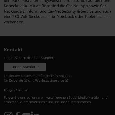
den Parkassistenten hingewiesen und natürlich auf die hohe
Konnektivität. Mit an Bord sind die Car-Net App sowie Car-
Net Guide & Inform und Car-Net Security & Service und auch
eine 230-Volt-Steckdose – für Notebook oder Tablet etc. – ist
vorhanden.
Kontakt
Finden Sie den richtigen Standort:
Unsere Standorte
Entdecken Sie unser umfangreiches Angebot
für
Zubehör
und
Werkstattservice
Folgen Sie uns!
Folgen Sie uns auf unseren verschiedenen Social Media Kanälen und
erhalten Sie Informationen rund um unser Unternehmen.