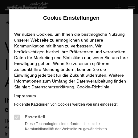
Zum
Hauptinhalt
Cookie Einstellungen
springen
Startseite
Ingolstadt
VW
VW Crafter für Ingolstadt Top-Angebote
Wir nutzen Cookies, um Ihnen die bestmögliche Nutzung
VW Crafter für
unserer Webseite zu ermöglichen und unsere
Kommunikation mit Ihnen zu verbessern. Wir
berücksichtigen hierbei Ihre Präferenzen und verarbeiten
Ingolstadt Top-
Daten für Marketing und Statistiken nur, wenn Sie uns Ihre
Einwilligung geben. Wenn Sie zu einem späteren
Zeitpunkt Ihre Meinung ändern, können Sie die
Angebote
Einwilligung jederzeit für die Zukunft widerrufen. Weitere
Informationen zum Umfang der Datenverarbeitung finden
Sie hier:
Datenschutzerklärung
,
Cookie-Richtlinie
.
Impressum
Ihren VW Crafter für Ingolstadt
Folgende Kategorien von Cookies werden von uns eingesetzt:
erhalten Sie im Autohaus Stiglmayr
Essentiell
Herzlich willkommen bei Autohaus Stiglmayr – Ihre erste
Diese Technologien sind erforderlich, um die
Anlaufstelle für exzellente VW Crafter Fahrzeuge für
Kernfunktionalität der Webseite zu gewährleisten.
Ingolstadt und Umgebung! Unser renommiertes Autohaus