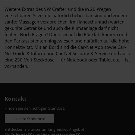
Weitere Extras des VW Crafter sind die in 20 Wegen
verstellbaren Sitze, die natürlich beheizbar sind und zudem
sanfte Massagen verabreichen. Im Handschuhfach warten
gekühlte Getränke und auch die Klimaanlage darf nicht
fehlen. Noch Fragen? Dann sei auf die Rückfahrkamera und
den Parkassistenten hingewiesen und natürlich auf die hohe
Konnektivität. Mit an Bord sind die Car-Net App sowie Car-
Net Guide & Inform und Car-Net Security & Service und auch
eine 230-Volt-Steckdose – für Notebook oder Tablet etc. – ist
vorhanden.
Kontakt
Finden Sie den richtigen Standort:
Unsere Standorte
Entdecken Sie unser umfangreiches Angebot
für
Zubehör
und
Werkstattservice