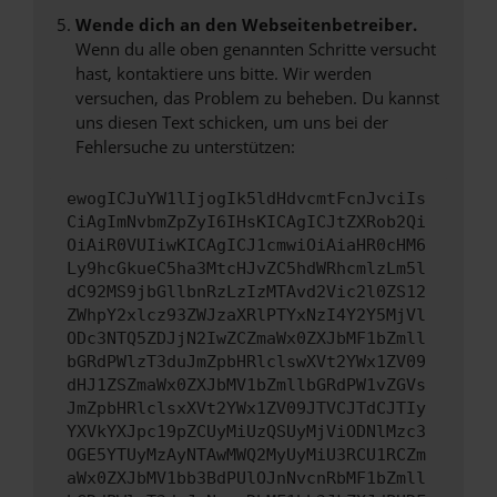
Wende dich an den Webseitenbetreiber.
Wenn du alle oben genannten Schritte versucht
hast, kontaktiere uns bitte. Wir werden
versuchen, das Problem zu beheben. Du kannst
uns diesen Text schicken, um uns bei der
Fehlersuche zu unterstützen:
ewogICJuYW1lIjogIk5ldHdvcmtFcnJvciIs
CiAgImNvbmZpZyI6IHsKICAgICJtZXRob2Qi
OiAiR0VUIiwKICAgICJ1cmwiOiAiaHR0cHM6
Ly9hcGkueC5ha3MtcHJvZC5hdWRhcmlzLm5l
dC92MS9jbGllbnRzLzIzMTAvd2Vic2l0ZS12
ZWhpY2xlcz93ZWJzaXRlPTYxNzI4Y2Y5MjVl
ODc3NTQ5ZDJjN2IwZCZmaWx0ZXJbMF1bZmll
bGRdPWlzT3duJmZpbHRlclswXVt2YWx1ZV09
dHJ1ZSZmaWx0ZXJbMV1bZmllbGRdPW1vZGVs
JmZpbHRlclsxXVt2YWx1ZV09JTVCJTdCJTIy
YXVkYXJpc19pZCUyMiUzQSUyMjViODNlMzc3
OGE5YTUyMzAyNTAwMWQ2MyUyMiU3RCU1RCZm
aWx0ZXJbMV1bb3BdPUlOJnNvcnRbMF1bZmll