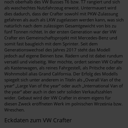
noch oberhalb des VW Busses T6 bzw. T7 rangiert und sich
als waschechtes Nutzfahrzeug erweist. Untermauert wird
dies dadurch, dass der Crafter sowohl mit PKW-Zulassung
gefahren als auch als LKW zugelassen werden kann, was sich
natürlich nach dem zulässigen Gesamtgewicht von bis zu
fünf Tonnen richtet. In der ersten Generation war der VW
Crafter ein Gemeinschaftsprojekt mit Mercedes-Benz und
somit fast baugleich mit dem Sprinter. Seit dem
Generationswechsel des Jahres 2017 steht das Modell
jedoch auf eigene Beinen bzw. Rädern und ist dabei rundum
versatil und vielseitig. Wer möchte, ordert seinen VW Crafter
als Kastenwagen, als reines Fahrgestell, als Pritsche oder als
Wohnmobil alias Grand California. Der Erfolg des Modells
spiegelt sich unter anderem in Titeln als „Overall Van of the
year“ „Large Van of the year“ oder auch „International Van of
the year“ aber auch in den sehr soliden Verkaufszahlen
wider. Gebaut wird der VW Crafter in einem eigens für
diesen Zweck eröffneten Werk im polnischen Września bzw.
Wreschen.
Eckdaten zum VW Crafter