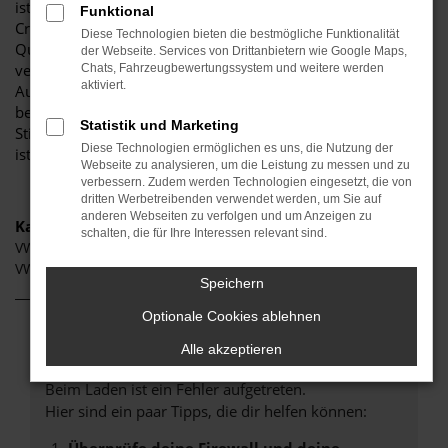
ist stolz darauf, Ihnen eine herausragende Auswahl an VW
Funktional
Crafter zu präsentieren, die höchste Standards in Sachen
Diese Technologien bieten die bestmögliche Funktionalität
Qualität und Leistung erfüllen. Wir sind seit Jahren Ihr
der Webseite. Services von Drittanbietern wie Google Maps,
vertrauenswürdiger Partner, wenn es um erstklassige
Chats, Fahrzeugbewertungssystem und weitere werden
aktiviert.
Automobile geht. Erfahren Sie mehr über unsere
beeindruckende VW Crafter Flotte und warum Autohaus
Statistik und Marketing
Stiglmayr die bevorzugte Adresse für VW Crafter Liebhaber
Diese Technologien ermöglichen es uns, die Nutzung der
ist.
Webseite zu analysieren, um die Leistung zu messen und zu
verbessern. Zudem werden Technologien eingesetzt, die von
dritten Werbetreibenden verwendet werden, um Sie auf
anderen Webseiten zu verfolgen und um Anzeigen zu
Kategorie
schalten, die für Ihre Interessen relevant sind.
VW Crafter Ingolstadt
VW Crafter Gebrauchtwagen Ingolstadt
Speichern
Optionale Cookies ablehnen
Fehler: Network Error
Alle akzeptieren
Beim Laden ist ein Fehler aufgetreten.
Hier sind ein paar Tipps, die dir helfen können: