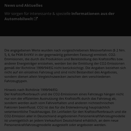
News und Aktuelles
Wir sorgen für interessante & spezielle
Informationen aus der
Automobilwelt
Die angegebenen Werte wurden nach vorgeschriebenen Messverfahren (§ 2 Nrn.
5, 6, 6a PKW-EnVKV in der gegenwärtig geltenden Fassung) ermittelt. CO2-
Emmisionen, die durch die Produktion und Bereitstellung des Kraftstoffes bzw.
anderer Energieträger entstehen, werden bei der Emittlung der CO2-Emissionen
gemäß der Richtlinie 1999/94/EG nicht berücksichtigt. Die Angaben beziehen sich
nicht auf ein einzelnes Fahrzeug und sind nicht Bestandteil des Angebotes,
sondern dienen allein Vergleichszwecken zwischen den verschiedenen
Fahrzeugtypen.
Hinweis nach Richtlinie 1999/94/EG:
Der Kraftstoffverbrauch und die CO2-Emissionen eines Fahrzeugs hängen nicht
nur von der effizienten Ausnutzung des Kraftstoffs durch das Fahrzeug ab,
sondern werden auch vom Fahrverhalten und anderen nichttechnischen
Faktoren beeinflusst. CO2 ist das für die Erderwärmung hauptsächlich
verantwortliche Traubhausgas. Ein Leitfaden für den Kraftstoffverbrauch und die
CO2-Emission aller in Deutschland angebotenen Personenkraftfahrzeugmodelle
ist unentgeltlich an jedem Verkaufsort Deutschland erhältlich, an dem neue
Personenkraftfahrzeugmodelle ausgestellt oder angeboten werden.