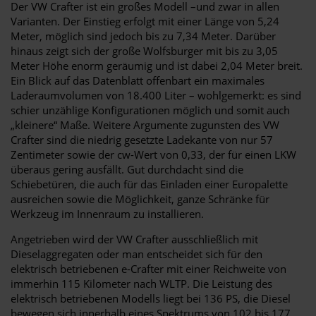
Der VW Crafter ist ein großes Modell –und zwar in allen
Varianten. Der Einstieg erfolgt mit einer Länge von 5,24
Meter, möglich sind jedoch bis zu 7,34 Meter. Darüber
hinaus zeigt sich der große Wolfsburger mit bis zu 3,05
Meter Höhe enorm geräumig und ist dabei 2,04 Meter breit.
Ein Blick auf das Datenblatt offenbart ein maximales
Laderaumvolumen von 18.400 Liter – wohlgemerkt: es sind
schier unzählige Konfigurationen möglich und somit auch
„kleinere“ Maße. Weitere Argumente zugunsten des VW
Crafter sind die niedrig gesetzte Ladekante von nur 57
Zentimeter sowie der cw-Wert von 0,33, der für einen LKW
überaus gering ausfällt. Gut durchdacht sind die
Schiebetüren, die auch für das Einladen einer Europalette
ausreichen sowie die Möglichkeit, ganze Schränke für
Werkzeug im Innenraum zu installieren.
Angetrieben wird der VW Crafter ausschließlich mit
Dieselaggregaten oder man entscheidet sich für den
elektrisch betriebenen e-Crafter mit einer Reichweite von
immerhin 115 Kilometer nach WLTP. Die Leistung des
elektrisch betriebenen Modells liegt bei 136 PS, die Diesel
bewegen sich innerhalb eines Spektrums von 102 bis 177