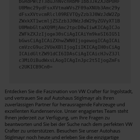
bGRdPWlzT3duJnNvcnRbMF1bb3JkZXJdPURF
U0Mmc29ydFsxXVtmaWVsZF09aXNUb3Amc29y
dFsxXVtvcmRlcl09REVTQyZzb3J0WzJdW2Zp
ZWxkXT1wcmljZSZzb3J0WzJdW29yZGVyXT1B
U0MmbGltaXQ9MjAmc2tpcD0wIiwKICAgICJo
ZWFkZXJzIjoge30sCiAgICAiYm9keSI6IG51
bGwsCiAgICAiZXhwZWN0IjogewogICAgICAi
cmVzcG9uc2VUeXBlIjogIiIKICAgIH0sCiAg
ICAidGltZW91dCI6IDAsCiAgICAicHJvZ3Jl
c3MiOiBudWxsLAogICAgInJpc2t5IjogZmFs
c2UKICB9Cn0=
Entdecken Sie die Faszination von VW Crafter für Ingolstadt,
und vertrauen Sie auf Autohaus Stiglmayr als Ihren
zuverlässigen Partner für herausragende Fahrzeuge und
exzellenten Kundenservice. Unser engagiertes Team steht
Ihnen jederzeit zur Verfügung, um Ihre Fragen zu
beantworten und Sie bei der Suche nach dem perfekten VW
Crafter zu unterstützen. Besuchen Sie unser Autohaus
Stiglmayr noch heute und erleben Sie die einzigartige