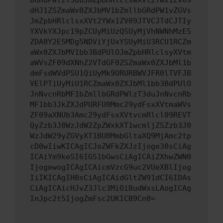
bGRdPWlzT3duJmZpbHRlclswXVt2YWx1ZV09
dHJ1ZSZmaWx0ZXJbMV1bZmllbGRdPW1vZGVs
JmZpbHRlclsxXVt2YWx1ZV09JTVCJTdCJTIy
YXVkYXJpc19pZCUyMiUzQSUyMjVhNWNhMzE5
ZDA0Y2E5MDg5NDViYjUxYSUyMiU3RCU1RCZm
aWx0ZXJbMV1bb3BdPUlOJmZpbHRlclsyXVtm
aWVsZF09dXNhZ2VTdGF0ZSZmaWx0ZXJbMl1b
dmFsdWVdPSU1QiUyMk9ORURBWVJFR0lTVFJB
VElPTiUyMiU1RCZmaWx0ZXJbMl1bb3BdPUlO
JnNvcnRbMF1bZmllbGRdPWlzT3duJnNvcnRb
MF1bb3JkZXJdPURFU0Mmc29ydFsxXVtmaWVs
ZF09aXNUb3Amc29ydFsxXVtvcmRlcl09REVT
QyZzb3J0WzJdW2ZpZWxkXT1wcmljZSZzb3J0
WzJdW29yZGVyXT1BU0MmbGltaXQ9MjAmc2tp
cD0wIiwKICAgICJoZWFkZXJzIjoge30sCiAg
ICAiYm9keSI6IG51bGwsCiAgICAiZXhwZWN0
IjogewogICAgICAicmVzcG9uc2VUeXBlIjog
IiIKICAgIH0sCiAgICAidGltZW91dCI6IDAs
CiAgICAicHJvZ3Jlc3MiOiBudWxsLAogICAg
InJpc2t5IjogZmFsc2UKICB9Cn0=