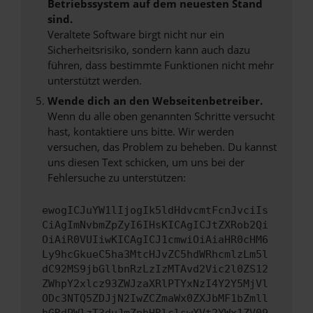
Betriebssystem auf dem neuesten Stand
sind.
Veraltete Software birgt nicht nur ein
Sicherheitsrisiko, sondern kann auch dazu
führen, dass bestimmte Funktionen nicht mehr
unterstützt werden.
Wende dich an den Webseitenbetreiber.
Wenn du alle oben genannten Schritte versucht
hast, kontaktiere uns bitte. Wir werden
versuchen, das Problem zu beheben. Du kannst
uns diesen Text schicken, um uns bei der
Fehlersuche zu unterstützen:
ewogICJuYW1lIjogIk5ldHdvcmtFcnJvciIs
CiAgImNvbmZpZyI6IHsKICAgICJtZXRob2Qi
OiAiR0VUIiwKICAgICJ1cmwiOiAiaHR0cHM6
Ly9hcGkueC5ha3MtcHJvZC5hdWRhcmlzLm5l
dC92MS9jbGllbnRzLzIzMTAvd2Vic2l0ZS12
ZWhpY2xlcz93ZWJzaXRlPTYxNzI4Y2Y5MjVl
ODc3NTQ5ZDJjN2IwZCZmaWx0ZXJbMF1bZmll