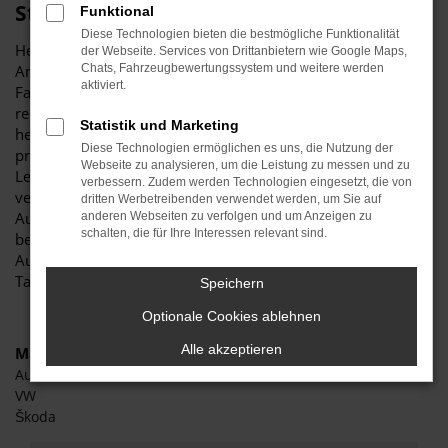
Stiglmayr
Funktional
Diese Technologien bieten die bestmögliche Funktionalität
Herzlich willkommen bei Autohaus Stiglmayr – Ihre erste
der Webseite. Services von Drittanbietern wie Google Maps,
Anlaufstelle für exzellente VW Polo Tageszulassung
Chats, Fahrzeugbewertungssystem und weitere werden
aktiviert.
Fahrzeuge für München und Umgebung! Unser
renommiertes Autohaus ist stolz darauf, Ihnen eine
Statistik und Marketing
herausragende Auswahl an VW Polo Tageszulassung zu
Diese Technologien ermöglichen es uns, die Nutzung der
präsentieren, die höchste Standards in Sachen Qualität und
Webseite zu analysieren, um die Leistung zu messen und zu
Leistung erfüllen. Wir sind seit Jahren Ihr
verbessern. Zudem werden Technologien eingesetzt, die von
vertrauenswürdiger Partner, wenn es um erstklassige
dritten Werbetreibenden verwendet werden, um Sie auf
Automobile geht. Erfahren Sie mehr über unsere
anderen Webseiten zu verfolgen und um Anzeigen zu
schalten, die für Ihre Interessen relevant sind.
beeindruckende VW Polo Tageszulassung Flotte und warum
Autohaus Stiglmayr die bevorzugte Adresse für VW Polo
Tageszulassung Liebhaber ist.
Speichern
Optionale Cookies ablehnen
Alle akzeptieren
Marken
Audi
VW
Škoda