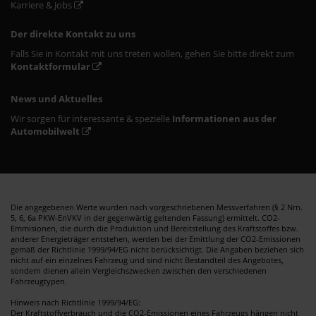
Karriere & Jobs
Der direkte Kontakt zu uns
Falls Sie in Kontakt mit uns treten wollen, gehen Sie bitte direkt zum
Kontaktformular
News und Aktuelles
Wir sorgen für interessante & spezielle
Informationen aus der
Automobilwelt
Die angegebenen Werte wurden nach vorgeschriebenen Messverfahren (§ 2 Nrn.
5, 6, 6a PKW-EnVKV in der gegenwärtig geltenden Fassung) ermittelt. CO2-
Emmisionen, die durch die Produktion und Bereitstellung des Kraftstoffes bzw.
anderer Energieträger entstehen, werden bei der Emittlung der CO2-Emissionen
gemäß der Richtlinie 1999/94/EG nicht berücksichtigt. Die Angaben beziehen sich
nicht auf ein einzelnes Fahrzeug und sind nicht Bestandteil des Angebotes,
sondern dienen allein Vergleichszwecken zwischen den verschiedenen
Fahrzeugtypen.
Hinweis nach Richtlinie 1999/94/EG:
Der Kraftstoffverbrauch und die CO2-Emissionen eines Fahrzeugs hängen nicht