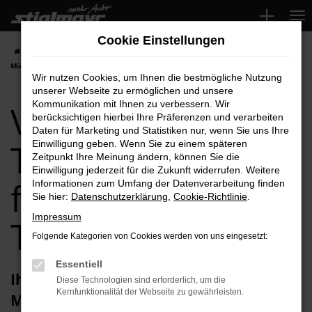
Zum
Hauptinhalt
Cookie Einstellungen
springen
Startseite
München
VW
VW Polo
VW Polo Tageszulassung für
München Top-Angebote
Wir nutzen Cookies, um Ihnen die bestmögliche Nutzung
unserer Webseite zu ermöglichen und unsere
VW Polo
Kommunikation mit Ihnen zu verbessern. Wir
berücksichtigen hierbei Ihre Präferenzen und verarbeiten
Daten für Marketing und Statistiken nur, wenn Sie uns Ihre
Tageszulassung
Einwilligung geben. Wenn Sie zu einem späteren
Zeitpunkt Ihre Meinung ändern, können Sie die
Einwilligung jederzeit für die Zukunft widerrufen. Weitere
für München
Informationen zum Umfang der Datenverarbeitung finden
Sie hier:
Datenschutzerklärung
,
Cookie-Richtlinie
.
Impressum
Top-Angebote
Folgende Kategorien von Cookies werden von uns eingesetzt:
Essentiell
Ihren VW Polo Tageszulassung für
Diese Technologien sind erforderlich, um die
Kernfunktionalität der Webseite zu gewährleisten.
München erhalten Sie im Autohaus