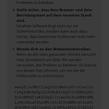
Probleme zu beheben.
Stelle sicher, dass dein Browser und dein
Betriebssystem auf dem neuesten Stand
sind.
Veraltete Software birgt nicht nur ein
Sicherheitsrisiko, sondern kann auch dazu
führen, dass bestimmte Funktionen nicht mehr
unterstützt werden.
Wende dich an den Webseitenbetreiber.
Wenn du alle oben genannten Schritte versucht
hast, kontaktiere uns bitte. Wir werden
versuchen, das Problem zu beheben. Du kannst
uns diesen Text schicken, um uns bei der
Fehlersuche zu unterstützen:
ewogICJuYW1lIjogIk5ldHdvcmtFcnJvciIs
CiAgImNvbmZpZyI6IHsKICAgICJtZXRob2Qi
OiAiR0VUIiwKICAgICJ1cmwiOiAiaHR0cHM6
Ly9hcGkueC5ha3MtcHJvZC5hdWRhcmlzLm5l
dC92MS9jbGllbnRzLzIzMTAvd2Vic2l0ZS12