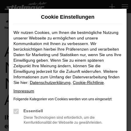
Zum
Hauptinhalt
Cookie Einstellungen
springen
Startseite
Neuburg
Audi
Audi A6
Audi A6 Neuwagen für
Neuburg Top-Angebote
Wir nutzen Cookies, um Ihnen die bestmögliche Nutzung
unserer Webseite zu ermöglichen und unsere
Audi A6
Kommunikation mit Ihnen zu verbessern. Wir
berücksichtigen hierbei Ihre Präferenzen und verarbeiten
Daten für Marketing und Statistiken nur, wenn Sie uns Ihre
Neuwagen für
Einwilligung geben. Wenn Sie zu einem späteren
Zeitpunkt Ihre Meinung ändern, können Sie die
Einwilligung jederzeit für die Zukunft widerrufen. Weitere
Neuburg Top-
Informationen zum Umfang der Datenverarbeitung finden
Sie hier:
Datenschutzerklärung
,
Cookie-Richtlinie
.
Impressum
Angebote
Folgende Kategorien von Cookies werden von uns eingesetzt:
Essentiell
Ihren Audi A6 Neuwagen für Neuburg
Diese Technologien sind erforderlich, um die
Kernfunktionalität der Webseite zu gewährleisten.
erhalten Sie im Autohaus Stiglmayr