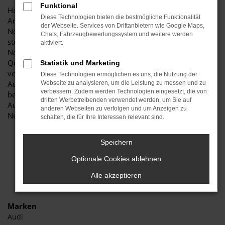
Funktional
Herzlich willkommen bei Autohaus Stiglmayr – Ihre erste
Diese Technologien bieten die bestmögliche Funktionalität
Anlaufstelle für exzellente Audi A6 Neuwagen Fahrzeuge für
der Webseite. Services von Drittanbietern wie Google Maps,
Neuburg und Umgebung! Unser renommiertes Autohaus ist
Chats, Fahrzeugbewertungssystem und weitere werden
stolz darauf, Ihnen eine herausragende Auswahl an Audi A6
aktiviert.
Neuwagen zu präsentieren, die höchste Standards in Sachen
Qualität und Leistung erfüllen. Wir sind seit Jahren Ihr
Statistik und Marketing
vertrauenswürdiger Partner, wenn es um erstklassige
Diese Technologien ermöglichen es uns, die Nutzung der
Automobile geht. Erfahren Sie mehr über unsere
Webseite zu analysieren, um die Leistung zu messen und zu
verbessern. Zudem werden Technologien eingesetzt, die von
beeindruckende Audi A6 Neuwagen Flotte und warum
dritten Werbetreibenden verwendet werden, um Sie auf
Autohaus Stiglmayr die bevorzugte Adresse für Audi A6
anderen Webseiten zu verfolgen und um Anzeigen zu
Neuwagen Liebhaber ist.
schalten, die für Ihre Interessen relevant sind.
Speichern
Optionale Cookies ablehnen
Alle akzeptieren
Marken
Audi