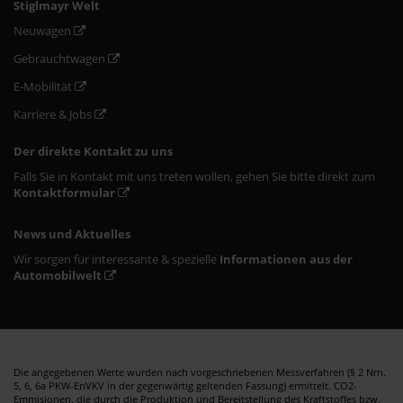
Stiglmayr Welt
Neuwagen
Gebrauchtwagen
E-Mobilität
Karriere & Jobs
Der direkte Kontakt zu uns
Falls Sie in Kontakt mit uns treten wollen, gehen Sie bitte direkt zum
Kontaktformular
News und Aktuelles
Wir sorgen für interessante & spezielle
Informationen aus der
Automobilwelt
Die angegebenen Werte wurden nach vorgeschriebenen Messverfahren (§ 2 Nrn.
5, 6, 6a PKW-EnVKV in der gegenwärtig geltenden Fassung) ermittelt. CO2-
Emmisionen, die durch die Produktion und Bereitstellung des Kraftstoffes bzw.