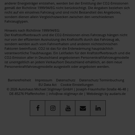
anderer Energieträger entstehen, werden bei der Emittlung der CO2-Emissionen
gemäß der Richtlinie 1999/94/EG nicht berücksichtigt. Die Angaben beziehen sich
nicht auf ein einzelnes Fahrzeug und sind nicht Bestandteil des Angebotes,
sondern dienen allein Vergleichszwecken zwischen den verschiedenen
Fahrzeugtypen.
Hinweis nach Richtlinie 1999/94/EG:
Der Kraftstoffverbrauch und die CO2-Emissionen eines Fahrzeugs hängen nicht
nur von der effizienten Ausnutzung des Kraftstoffs durch das Fahrzeug ab,
sondern werden auch vom Fahrverhalten und anderen nichttechnischen
Faktoren beeinflusst. CO2 ist das für die Erderwärmung hauptsächlich
verantwortliche Traubhausgas. Ein Leitfaden für den Kraftstoffverbrauch und die
CO2-Emission aller in Deutschland angebotenen Personenkraftfahrzeugmodelle
ist unentgeltlich an jedem Verkaufsort Deutschland erhältlich, an dem neue
Personenkraftfahrzeugmodelle ausgestellt oder angeboten werden.
Barrierefreiheit
Impressum
Datenschutz
Datenschutz Terminbuchung
EU Data Act
Cookie Einstellungen
© 2026 Autohaus Michael Stiglmayr GmbH | Joseph-Fraunhofer-Straße 46-48 |
DE-85276 Pfaffenhofen | info@vw-stiglmayr.de |
Webdesign by audaris.de