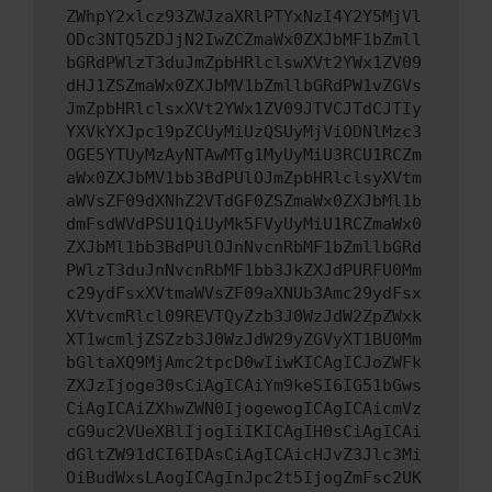
ZWhpY2xlcz93ZWJzaXRlPTYxNzI4Y2Y5MjVl
ODc3NTQ5ZDJjN2IwZCZmaWx0ZXJbMF1bZmll
bGRdPWlzT3duJmZpbHRlclswXVt2YWx1ZV09
dHJ1ZSZmaWx0ZXJbMV1bZmllbGRdPW1vZGVs
JmZpbHRlclsxXVt2YWx1ZV09JTVCJTdCJTIy
YXVkYXJpc19pZCUyMiUzQSUyMjViODNlMzc3
OGE5YTUyMzAyNTAwMTg1MyUyMiU3RCU1RCZm
aWx0ZXJbMV1bb3BdPUlOJmZpbHRlclsyXVtm
aWVsZF09dXNhZ2VTdGF0ZSZmaWx0ZXJbMl1b
dmFsdWVdPSU1QiUyMk5FVyUyMiU1RCZmaWx0
ZXJbMl1bb3BdPUlOJnNvcnRbMF1bZmllbGRd
PWlzT3duJnNvcnRbMF1bb3JkZXJdPURFU0Mm
c29ydFsxXVtmaWVsZF09aXNUb3Amc29ydFsx
XVtvcmRlcl09REVTQyZzb3J0WzJdW2ZpZWxk
XT1wcmljZSZzb3J0WzJdW29yZGVyXT1BU0Mm
bGltaXQ9MjAmc2tpcD0wIiwKICAgICJoZWFk
ZXJzIjoge30sCiAgICAiYm9keSI6IG51bGws
CiAgICAiZXhwZWN0IjogewogICAgICAicmVz
cG9uc2VUeXBlIjogIiIKICAgIH0sCiAgICAi
dGltZW91dCI6IDAsCiAgICAicHJvZ3Jlc3Mi
OiBudWxsLAogICAgInJpc2t5IjogZmFsc2UK