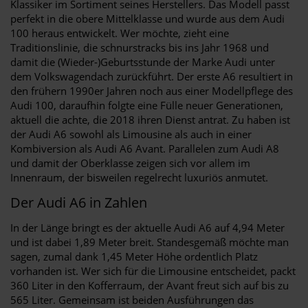
Klassiker im Sortiment seines Herstellers. Das Modell passt
perfekt in die obere Mittelklasse und wurde aus dem Audi
100 heraus entwickelt. Wer möchte, zieht eine
Traditionslinie, die schnurstracks bis ins Jahr 1968 und
damit die (Wieder-)Geburtsstunde der Marke Audi unter
dem Volkswagendach zurückführt. Der erste A6 resultiert in
den frühern 1990er Jahren noch aus einer Modellpflege des
Audi 100, daraufhin folgte eine Fülle neuer Generationen,
aktuell die achte, die 2018 ihren Dienst antrat. Zu haben ist
der Audi A6 sowohl als Limousine als auch in einer
Kombiversion als Audi A6 Avant. Parallelen zum Audi A8
und damit der Oberklasse zeigen sich vor allem im
Innenraum, der bisweilen regelrecht luxuriös anmutet.
Der Audi A6 in Zahlen
In der Länge bringt es der aktuelle Audi A6 auf 4,94 Meter
und ist dabei 1,89 Meter breit. Standesgemäß möchte man
sagen, zumal dank 1,45 Meter Höhe ordentlich Platz
vorhanden ist. Wer sich für die Limousine entscheidet, packt
360 Liter in den Kofferraum, der Avant freut sich auf bis zu
565 Liter. Gemeinsam ist beiden Ausführungen das