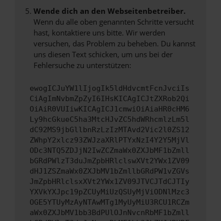
Wende dich an den Webseitenbetreiber.
Wenn du alle oben genannten Schritte versucht
hast, kontaktiere uns bitte. Wir werden
versuchen, das Problem zu beheben. Du kannst
uns diesen Text schicken, um uns bei der
Fehlersuche zu unterstützen:
ewogICJuYW1lIjogIk5ldHdvcmtFcnJvciIs
CiAgImNvbmZpZyI6IHsKICAgICJtZXRob2Qi
OiAiR0VUIiwKICAgICJ1cmwiOiAiaHR0cHM6
Ly9hcGkueC5ha3MtcHJvZC5hdWRhcmlzLm5l
dC92MS9jbGllbnRzLzIzMTAvd2Vic2l0ZS12
ZWhpY2xlcz93ZWJzaXRlPTYxNzI4Y2Y5MjVl
ODc3NTQ5ZDJjN2IwZCZmaWx0ZXJbMF1bZmll
bGRdPWlzT3duJmZpbHRlclswXVt2YWx1ZV09
dHJ1ZSZmaWx0ZXJbMV1bZmllbGRdPW1vZGVs
JmZpbHRlclsxXVt2YWx1ZV09JTVCJTdCJTIy
YXVkYXJpc19pZCUyMiUzQSUyMjViODNlMzc3
OGE5YTUyMzAyNTAwMTg1MyUyMiU3RCU1RCZm
aWx0ZXJbMV1bb3BdPUlOJnNvcnRbMF1bZmll