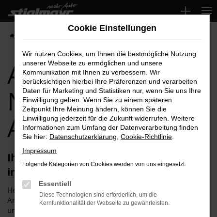
Zum
Hauptinhalt
Cookie Einstellungen
springen
Startseite
Neuburg
Audi
Audi A6 für Neuburg Top-Angebote
Wir nutzen Cookies, um Ihnen die bestmögliche Nutzung
Audi A6 für
unserer Webseite zu ermöglichen und unsere
Kommunikation mit Ihnen zu verbessern. Wir
berücksichtigen hierbei Ihre Präferenzen und verarbeiten
Neuburg Top-
Daten für Marketing und Statistiken nur, wenn Sie uns Ihre
Einwilligung geben. Wenn Sie zu einem späteren
Zeitpunkt Ihre Meinung ändern, können Sie die
Angebote
Einwilligung jederzeit für die Zukunft widerrufen. Weitere
Informationen zum Umfang der Datenverarbeitung finden
Sie hier:
Datenschutzerklärung
,
Cookie-Richtlinie
.
Impressum
Ihren Audi A6 für Neuburg erhalten Sie
Folgende Kategorien von Cookies werden von uns eingesetzt:
im Autohaus Stiglmayr
Essentiell
Herzlich willkommen bei Autohaus Stiglmayr – Ihre erste
Diese Technologien sind erforderlich, um die
Anlaufstelle für exzellente Audi A6 Fahrzeuge für Neuburg
Kernfunktionalität der Webseite zu gewährleisten.
und Umgebung! Unser renommiertes Autohaus ist stolz