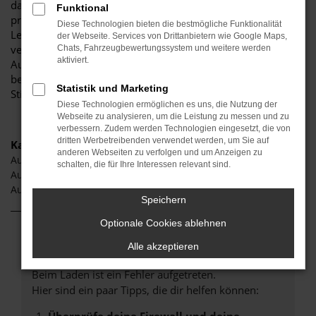
darauf, Ihnen eine herausragende Auswahl an Audi A6 zu
Funktional
präsentieren, die höchste Standards in Sachen Qualität und
Diese Technologien bieten die bestmögliche Funktionalität
Leistung erfüllen. Wir sind seit Jahren Ihr
der Webseite. Services von Drittanbietern wie Google Maps,
vertrauenswürdiger Partner, wenn es um erstklassige
Chats, Fahrzeugbewertungssystem und weitere werden
aktiviert.
Automobile geht. Erfahren Sie mehr über unsere
beeindruckende Audi A6 Flotte und warum Autohaus
Statistik und Marketing
Stiglmayr die bevorzugte Adresse für Audi A6 Liebhaber ist.
Diese Technologien ermöglichen es uns, die Nutzung der
Webseite zu analysieren, um die Leistung zu messen und zu
verbessern. Zudem werden Technologien eingesetzt, die von
dritten Werbetreibenden verwendet werden, um Sie auf
Kategorie
anderen Webseiten zu verfolgen und um Anzeigen zu
Audi A6 Gebrauchtwagen Neuburg
schalten, die für Ihre Interessen relevant sind.
Audi A6 Neuwagen Neuburg
Audi A6 Jahreswagen Neuburg
Speichern
Optionale Cookies ablehnen
Fehler: Network Error
Alle akzeptieren
Beim Laden ist ein Fehler aufgetreten.
Hier sind ein paar Tipps, die dir helfen können: