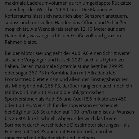
maximale Laderaumvolumen durch umgeklappte Rücksitze
– hier liegt der Wert bei 1.680 Liter. Die Klappe des
Kofferraums lässt sich natürlich über Sensoren ansteuern,
sodass auch mit vollen Händen das Öffnen und Schließen
möglich ist. Als Wendekreis stehen 12,10 Meter auf dem
Datenblatt, was angesichts der Größe voll und ganz im
Rahmen bleibt.
Bei der Motorisierung geht der Audi A6 einen Schritt weiter
als seine Vorgänger und ist seit 2021 auch als Hybrid zu
haben. Deren maximale Systemleistung liegt bei 299 PS
oder sogar 367 PS in Kombination mit Allradantrieb.
Frontantrieb bietet einzig und allein der Einstiegsbenziner
als Mildhybrid mit 265 PS, darüber rangieren auch noch ein
Mildhybrid mit 340 PS und die obligatorischen
Sportversionen als Audi S6 und Audi RS6 mit stolzen 450
oder 600 PS. Wer sich für die Topversion entscheidet,
benötigt nur 3,6 Sekunden auf 100 km/h und ist auf Wunsch
bis zu 305 km/h schnell. Abgerundet wird das breite
Sortiment durch verschiedene Dieselmotorisierungen – als
Einstieg mit 163 PS auch mit Frontantrieb, darüber
rangierend mit Allradantrieb und in einem