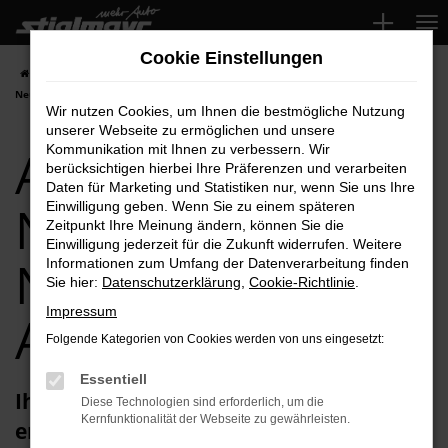
Zum
Hauptinhalt
Cookie Einstellungen
springen
Startseite
Neuburg
Audi
Audi Q2
Audi Q2 Neuwagen für
Neuburg Top-Angebote
Wir nutzen Cookies, um Ihnen die bestmögliche Nutzung
unserer Webseite zu ermöglichen und unsere
Audi Q2
Kommunikation mit Ihnen zu verbessern. Wir
berücksichtigen hierbei Ihre Präferenzen und verarbeiten
Daten für Marketing und Statistiken nur, wenn Sie uns Ihre
Neuwagen für
Einwilligung geben. Wenn Sie zu einem späteren
Zeitpunkt Ihre Meinung ändern, können Sie die
Einwilligung jederzeit für die Zukunft widerrufen. Weitere
Neuburg Top-
Informationen zum Umfang der Datenverarbeitung finden
Sie hier:
Datenschutzerklärung
,
Cookie-Richtlinie
.
Impressum
Angebote
Folgende Kategorien von Cookies werden von uns eingesetzt:
Essentiell
Ihren Audi Q2 Neuwagen für Neuburg
Diese Technologien sind erforderlich, um die
Kernfunktionalität der Webseite zu gewährleisten.
erhalten Sie im Autohaus Stiglmayr