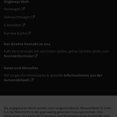
Stiglmayr Welt
Neuwagen
Gebrauchtwagen
E-Mobilität
Karriere & Jobs
Der direkte Kontakt zu uns
Falls Sie in Kontakt mit uns treten wollen, gehen Sie bitte direkt zum
Kontaktformular
News und Aktuelles
Wir sorgen für interessante & spezielle
Informationen aus der
Automobilwelt
Die angegebenen Werte wurden nach vorgeschriebenen Messverfahren (§ 2 Nrn.
5, 6, 6a PKW-EnVKV in der gegenwärtig geltenden Fassung) ermittelt. CO2-
Emmisionen, die durch die Produktion und Bereitstellung des Kraftstoffes bzw.