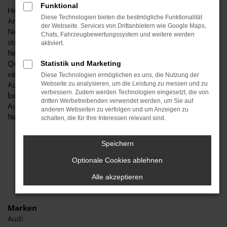
Funktional
Herzlich willkommen bei Autohaus Stiglmayr – Ihre erste
Diese Technologien bieten die bestmögliche Funktionalität
Anlaufstelle für exzellente Audi Q2 Neuwagen Fahrzeuge für
der Webseite. Services von Drittanbietern wie Google Maps,
Neuburg und Umgebung! Unser renommiertes Autohaus ist
Chats, Fahrzeugbewertungssystem und weitere werden
stolz darauf, Ihnen eine herausragende Auswahl an Audi Q2
aktiviert.
Neuwagen zu präsentieren, die höchste Standards in Sachen
Qualität und Leistung erfüllen. Wir sind seit Jahren Ihr
Statistik und Marketing
vertrauenswürdiger Partner, wenn es um erstklassige
Diese Technologien ermöglichen es uns, die Nutzung der
Automobile geht. Erfahren Sie mehr über unsere
Webseite zu analysieren, um die Leistung zu messen und zu
verbessern. Zudem werden Technologien eingesetzt, die von
beeindruckende Audi Q2 Neuwagen Flotte und warum
dritten Werbetreibenden verwendet werden, um Sie auf
Autohaus Stiglmayr die bevorzugte Adresse für Audi Q2
anderen Webseiten zu verfolgen und um Anzeigen zu
Neuwagen Liebhaber ist.
schalten, die für Ihre Interessen relevant sind.
Speichern
Optionale Cookies ablehnen
Alle akzeptieren
Marken
Audi