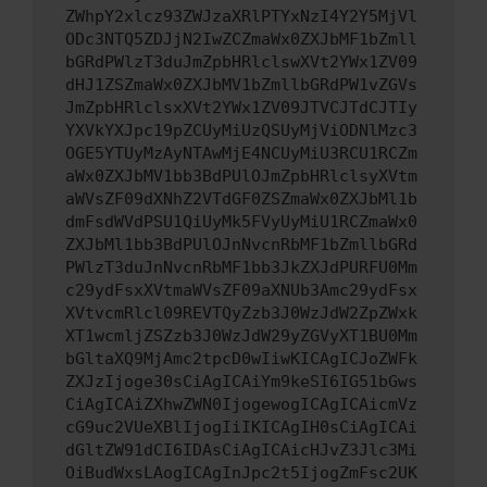
ZWhpY2xlcz93ZWJzaXRlPTYxNzI4Y2Y5MjVl
ODc3NTQ5ZDJjN2IwZCZmaWx0ZXJbMF1bZmll
bGRdPWlzT3duJmZpbHRlclswXVt2YWx1ZV09
dHJ1ZSZmaWx0ZXJbMV1bZmllbGRdPW1vZGVs
JmZpbHRlclsxXVt2YWx1ZV09JTVCJTdCJTIy
YXVkYXJpc19pZCUyMiUzQSUyMjViODNlMzc3
OGE5YTUyMzAyNTAwMjE4NCUyMiU3RCU1RCZm
aWx0ZXJbMV1bb3BdPUlOJmZpbHRlclsyXVtm
aWVsZF09dXNhZ2VTdGF0ZSZmaWx0ZXJbMl1b
dmFsdWVdPSU1QiUyMk5FVyUyMiU1RCZmaWx0
ZXJbMl1bb3BdPUlOJnNvcnRbMF1bZmllbGRd
PWlzT3duJnNvcnRbMF1bb3JkZXJdPURFU0Mm
c29ydFsxXVtmaWVsZF09aXNUb3Amc29ydFsx
XVtvcmRlcl09REVTQyZzb3J0WzJdW2ZpZWxk
XT1wcmljZSZzb3J0WzJdW29yZGVyXT1BU0Mm
bGltaXQ9MjAmc2tpcD0wIiwKICAgICJoZWFk
ZXJzIjoge30sCiAgICAiYm9keSI6IG51bGws
CiAgICAiZXhwZWN0IjogewogICAgICAicmVz
cG9uc2VUeXBlIjogIiIKICAgIH0sCiAgICAi
dGltZW91dCI6IDAsCiAgICAicHJvZ3Jlc3Mi
OiBudWxsLAogICAgInJpc2t5IjogZmFsc2UK