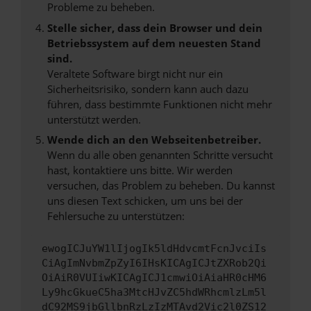
Probleme zu beheben.
Stelle sicher, dass dein Browser und dein
Betriebssystem auf dem neuesten Stand
sind.
Veraltete Software birgt nicht nur ein
Sicherheitsrisiko, sondern kann auch dazu
führen, dass bestimmte Funktionen nicht mehr
unterstützt werden.
Wende dich an den Webseitenbetreiber.
Wenn du alle oben genannten Schritte versucht
hast, kontaktiere uns bitte. Wir werden
versuchen, das Problem zu beheben. Du kannst
uns diesen Text schicken, um uns bei der
Fehlersuche zu unterstützen:
ewogICJuYW1lIjogIk5ldHdvcmtFcnJvciIs
CiAgImNvbmZpZyI6IHsKICAgICJtZXRob2Qi
OiAiR0VUIiwKICAgICJ1cmwiOiAiaHR0cHM6
Ly9hcGkueC5ha3MtcHJvZC5hdWRhcmlzLm5l
dC92MS9jbGllbnRzLzIzMTAvd2Vic2l0ZS12