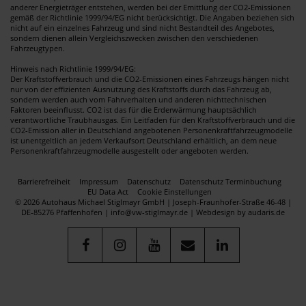
anderer Energieträger entstehen, werden bei der Emittlung der CO2-Emissionen
gemäß der Richtlinie 1999/94/EG nicht berücksichtigt. Die Angaben beziehen sich
nicht auf ein einzelnes Fahrzeug und sind nicht Bestandteil des Angebotes,
sondern dienen allein Vergleichszwecken zwischen den verschiedenen
Fahrzeugtypen.
Hinweis nach Richtlinie 1999/94/EG:
Der Kraftstoffverbrauch und die CO2-Emissionen eines Fahrzeugs hängen nicht
nur von der effizienten Ausnutzung des Kraftstoffs durch das Fahrzeug ab,
sondern werden auch vom Fahrverhalten und anderen nichttechnischen
Faktoren beeinflusst. CO2 ist das für die Erderwärmung hauptsächlich
verantwortliche Traubhausgas. Ein Leitfaden für den Kraftstoffverbrauch und die
CO2-Emission aller in Deutschland angebotenen Personenkraftfahrzeugmodelle
ist unentgeltlich an jedem Verkaufsort Deutschland erhältlich, an dem neue
Personenkraftfahrzeugmodelle ausgestellt oder angeboten werden.
Barrierefreiheit
Impressum
Datenschutz
Datenschutz Terminbuchung
EU Data Act
Cookie Einstellungen
© 2026 Autohaus Michael Stiglmayr GmbH | Joseph-Fraunhofer-Straße 46-48 |
DE-85276 Pfaffenhofen | info@vw-stiglmayr.de |
Webdesign by audaris.de