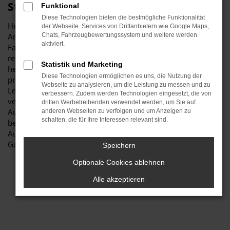
Stiglmayr
Funktional
Diese Technologien bieten die bestmögliche Funktionalität
Herzlich willkommen bei Autohaus Stiglmayr – Ihre erste
der Webseite. Services von Drittanbietern wie Google Maps,
Anlaufstelle für exzellente VW ID.4 Gebrauchtwagen
Chats, Fahrzeugbewertungssystem und weitere werden
aktiviert.
Fahrzeuge für Neuburg und Umgebung! Unser
renommiertes Autohaus ist stolz darauf, Ihnen eine
Statistik und Marketing
herausragende Auswahl an VW ID.4 Gebrauchtwagen zu
Diese Technologien ermöglichen es uns, die Nutzung der
präsentieren, die höchste Standards in Sachen Qualität und
Webseite zu analysieren, um die Leistung zu messen und zu
Leistung erfüllen. Wir sind seit Jahren Ihr
verbessern. Zudem werden Technologien eingesetzt, die von
vertrauenswürdiger Partner, wenn es um erstklassige
dritten Werbetreibenden verwendet werden, um Sie auf
Automobile geht. Erfahren Sie mehr über unsere
anderen Webseiten zu verfolgen und um Anzeigen zu
schalten, die für Ihre Interessen relevant sind.
beeindruckende VW ID.4 Gebrauchtwagen Flotte und warum
Autohaus Stiglmayr die bevorzugte Adresse für VW ID.4
Gebrauchtwagen Liebhaber ist.
Speichern
Optionale Cookies ablehnen
Alle akzeptieren