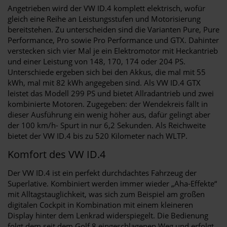
Angetrieben wird der VW ID.4 komplett elektrisch, wofür
gleich eine Reihe an Leistungsstufen und Motorisierung
bereitstehen. Zu unterscheiden sind die Varianten Pure, Pure
Performance, Pro sowie Pro Performance und GTX. Dahinter
verstecken sich vier Mal je ein Elektromotor mit Heckantrieb
und einer Leistung von 148, 170, 174 oder 204 PS.
Unterschiede ergeben sich bei den Akkus, die mal mit 55
kWh, mal mit 82 kWh angegeben sind. Als VW ID.4 GTX
leistet das Modell 299 PS und bietet Allradantrieb und zwei
kombinierte Motoren. Zugegeben: der Wendekreis fällt in
dieser Ausführung ein wenig höher aus, dafür gelingt aber
der 100 km/h- Spurt in nur 6,2 Sekunden. Als Reichweite
bietet der VW ID.4 bis zu 520 Kilometer nach WLTP.
Komfort des VW ID.4
Der VW ID.4 ist ein perfekt durchdachtes Fahrzeug der
Superlative. Kombiniert werden immer wieder „Aha-Effekte“
mit Alltagstauglichkeit, was sich zum Beispiel am großen
digitalen Cockpit in Kombination mit einem kleineren
Display hinter dem Lenkrad widerspiegelt. Die Bedienung
folgt dem seit dem Golf 8 eingeschlagenen Weg und erfolgt