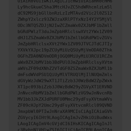
OiAiR0VUIiwKICAgICJ1cmwiOiAiaHR0cHM6
Ly9hcGkueC5ha3MtcHJvZC5hdWRhcmlzLm5l
dC92MS9jbGllbnRzLzIzMTAvd2Vic2l0ZS12
ZWhpY2xlcz93ZWJzaXRlPTYxNzI4Y2Y5MjVl
ODc3NTQ5ZDJjN2IwZCZmaWx0ZXJbMF1bZmll
bGRdPWlzT3duJmZpbHRlclswXVt2YWx1ZV09
dHJ1ZSZmaWx0ZXJbMV1bZmllbGRdPW1vZGVs
JmZpbHRlclsxXVt2YWx1ZV09JTVCJTdCJTIy
YXVkYXJpc19pZCUyMiUzQSUyMjVmODA0ZThk
OGFhZDA0NDVmODRjOGQ0MiUyMiU3RCU1RCZm
aWx0ZXJbMV1bb3BdPUlOJmZpbHRlclsyXVtm
aWVsZF09dXNhZ2VTdGF0ZSZmaWx0ZXJbMl1b
dmFsdWVdPSU1QiUyMlVTRUQlMjIlNUQmZmls
dGVyWzJdW29wXT1JTiZzb3J0WzBdW2ZpZWxk
XT1pc093biZzb3J0WzBdW29yZGVyXT1ERVND
JnNvcnRbMV1bZmllbGRdPWlzVG9wJnNvcnRb
MV1bb3JkZXJdPURFU0Mmc29ydFsyXVtmaWVs
ZF09cHJpY2Umc29ydFsyXVtvcmRlcl09QVND
JmxpbWl0PTIwJnNraXA9MCIsCiAgICAiaGVh
ZGVycyI6IHt9LAogICAgImJvZHkiOiBudWxs
LAogICAgImV4cGVjdCI6IHsKICAgICAgInJl
c3BvbnNlVHlwZSI6ICIiCiAgICB9LAogICAg