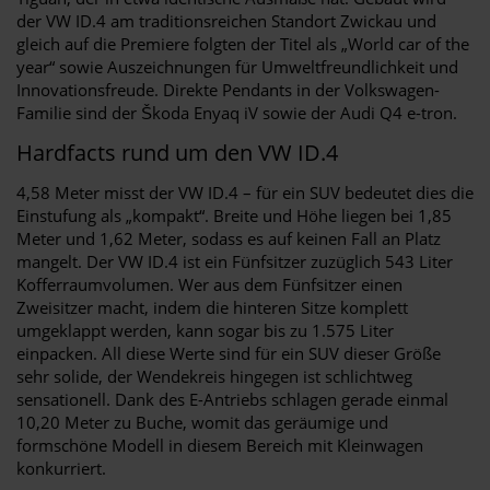
der VW ID.4 am traditionsreichen Standort Zwickau und
gleich auf die Premiere folgten der Titel als „World car of the
year“ sowie Auszeichnungen für Umweltfreundlichkeit und
Innovationsfreude. Direkte Pendants in der Volkswagen-
Familie sind der Škoda Enyaq iV sowie der Audi Q4 e-tron.
Hardfacts rund um den VW ID.4
4,58 Meter misst der VW ID.4 – für ein SUV bedeutet dies die
Einstufung als „kompakt“. Breite und Höhe liegen bei 1,85
Meter und 1,62 Meter, sodass es auf keinen Fall an Platz
mangelt. Der VW ID.4 ist ein Fünfsitzer zuzüglich 543 Liter
Kofferraumvolumen. Wer aus dem Fünfsitzer einen
Zweisitzer macht, indem die hinteren Sitze komplett
umgeklappt werden, kann sogar bis zu 1.575 Liter
einpacken. All diese Werte sind für ein SUV dieser Größe
sehr solide, der Wendekreis hingegen ist schlichtweg
sensationell. Dank des E-Antriebs schlagen gerade einmal
10,20 Meter zu Buche, womit das geräumige und
formschöne Modell in diesem Bereich mit Kleinwagen
konkurriert.