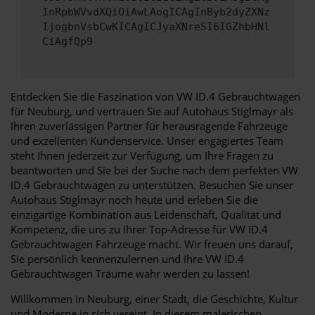
InRpbWVvdXQiOiAwLAogICAgInByb2dyZXNz
IjogbnVsbCwKICAgICJyaXNreSI6IGZhbHNl
CiAgfQp9
Entdecken Sie die Faszination von VW ID.4 Gebrauchtwagen
für Neuburg, und vertrauen Sie auf Autohaus Stiglmayr als
Ihren zuverlässigen Partner für herausragende Fahrzeuge
und exzellenten Kundenservice. Unser engagiertes Team
steht Ihnen jederzeit zur Verfügung, um Ihre Fragen zu
beantworten und Sie bei der Suche nach dem perfekten VW
ID.4 Gebrauchtwagen zu unterstützen. Besuchen Sie unser
Autohaus Stiglmayr noch heute und erleben Sie die
einzigartige Kombination aus Leidenschaft, Qualität und
Kompetenz, die uns zu Ihrer Top-Adresse für VW ID.4
Gebrauchtwagen Fahrzeuge macht. Wir freuen uns darauf,
Sie persönlich kennenzulernen und Ihre VW ID.4
Gebrauchtwagen Träume wahr werden zu lassen!
Willkommen in Neuburg, einer Stadt, die Geschichte, Kultur
und Moderne in sich vereint. In diesem malerischen