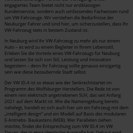
engagiertes Team bietet nicht nur erstklassigen
Kundenservice, sondern auch umfassendes Fachwissen rund
um VW-Fahrzeuge. Wir verstehen die Bedürfnisse der
Neuburger Fahrer und sind hier, um sicherzustellen, dass Ihr
VW-Fahrzeug stets in bestem Zustand ist.
In Neuburg wird Ihr VW-Fahrzeug zu mehr als nur einem
Auto – es wird zu einem Begleiter in Ihrem Lebensstil.
Erleben Sie die Vorteile eines VW-Fahrzeugs für Neuburg
und lassen Sie sich von Stil, Leistung und Innovation
begeistern – denn Ihr Fahrzeug sollte genauso einzigartig
sein wie diese bezaubernde Stadt selbst.
Der VW ID.4 ist so etwas wie der Senkrechtstartet im
Programm des Wolfsburger Herstellers. Die Rede ist von
einem rein elektrisch angetriebenen SUV, das seit Anfang
2021 auf dem Markt ist. Wie die Namensgebung bereits
nahelegt, handelt es sich auch hier um ein Fahrzeug mit dem
„intelligent design“ und ein Modell auf Basis des modularen
E-Antriebs- Baukastens (MEB). Wer Parallelen ziehen
möchte, findet die Entsprechung zum VW ID.4 im VW
Tiguan, der in etwa identische Ausmaße hat. Gebaut wird