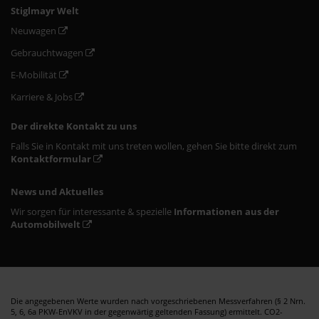
Stiglmayr Welt
Neuwagen
Gebrauchtwagen
E-Mobilität
Karriere & Jobs
Der direkte Kontakt zu uns
Falls Sie in Kontakt mit uns treten wollen, gehen Sie bitte direkt zum
Kontaktformular
News und Aktuelles
Wir sorgen für interessante & spezielle
Informationen aus der
Automobilwelt
Die angegebenen Werte wurden nach vorgeschriebenen Messverfahren (§ 2 Nrn.
5, 6, 6a PKW-EnVKV in der gegenwärtig geltenden Fassung) ermittelt. CO2-