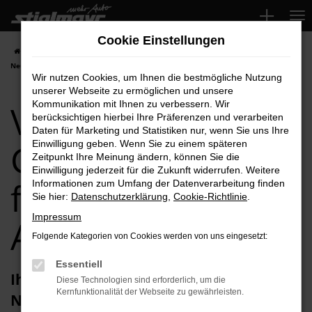
Zum
Hauptinhalt
Cookie Einstellungen
springen
Startseite
Neuburg
VW
VW ID.4
VW ID.4 Gebrauchtwagen für
Neuburg Top-Angebote
Wir nutzen Cookies, um Ihnen die bestmögliche Nutzung
unserer Webseite zu ermöglichen und unsere
VW ID.4
Kommunikation mit Ihnen zu verbessern. Wir
berücksichtigen hierbei Ihre Präferenzen und verarbeiten
Daten für Marketing und Statistiken nur, wenn Sie uns Ihre
Gebrauchtwagen
Einwilligung geben. Wenn Sie zu einem späteren
Zeitpunkt Ihre Meinung ändern, können Sie die
Einwilligung jederzeit für die Zukunft widerrufen. Weitere
für Neuburg Top-
Informationen zum Umfang der Datenverarbeitung finden
Sie hier:
Datenschutzerklärung
,
Cookie-Richtlinie
.
Impressum
Angebote
Folgende Kategorien von Cookies werden von uns eingesetzt:
Essentiell
Ihren VW ID.4 Gebrauchtwagen für
Diese Technologien sind erforderlich, um die
Kernfunktionalität der Webseite zu gewährleisten.
Neuburg erhalten Sie im Autohaus