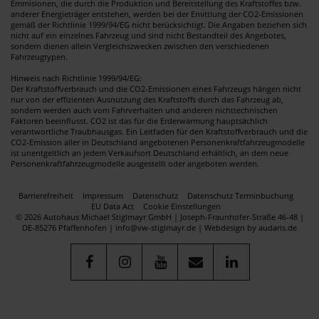
Emmisionen, die durch die Produktion und Bereitstellung des Kraftstoffes bzw.
anderer Energieträger entstehen, werden bei der Emittlung der CO2-Emissionen
gemäß der Richtlinie 1999/94/EG nicht berücksichtigt. Die Angaben beziehen sich
nicht auf ein einzelnes Fahrzeug und sind nicht Bestandteil des Angebotes,
sondern dienen allein Vergleichszwecken zwischen den verschiedenen
Fahrzeugtypen.
Hinweis nach Richtlinie 1999/94/EG:
Der Kraftstoffverbrauch und die CO2-Emissionen eines Fahrzeugs hängen nicht
nur von der effizienten Ausnutzung des Kraftstoffs durch das Fahrzeug ab,
sondern werden auch vom Fahrverhalten und anderen nichttechnischen
Faktoren beeinflusst. CO2 ist das für die Erderwärmung hauptsächlich
verantwortliche Traubhausgas. Ein Leitfaden für den Kraftstoffverbrauch und die
CO2-Emission aller in Deutschland angebotenen Personenkraftfahrzeugmodelle
ist unentgeltlich an jedem Verkaufsort Deutschland erhältlich, an dem neue
Personenkraftfahrzeugmodelle ausgestellt oder angeboten werden.
Barrierefreiheit
Impressum
Datenschutz
Datenschutz Terminbuchung
EU Data Act
Cookie Einstellungen
© 2026 Autohaus Michael Stiglmayr GmbH | Joseph-Fraunhofer-Straße 46-48 |
DE-85276 Pfaffenhofen | info@vw-stiglmayr.de |
Webdesign by audaris.de