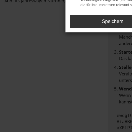
Technologien eingesetzt, die v
Audi A5 Jahreswagen Nürnberg
Hier sind
die für Ihre Interessen relevant s
Überp
Laden
Speichern
Prüfe
Manche
andere
Start
Das k
Stell
Veralt
unters
Wende
Wenn d
kannst
ewogI
AiaHR
aXRlP