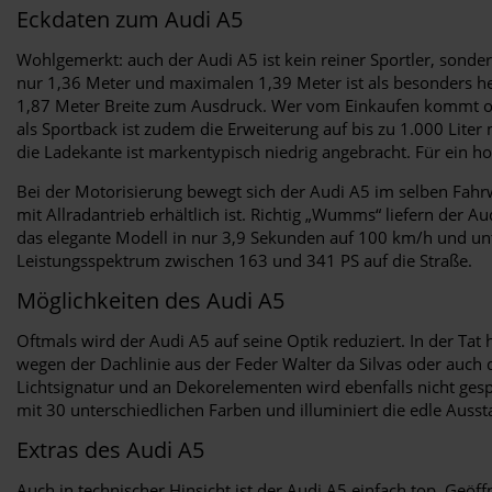
Eckdaten zum Audi A5
Wohlgemerkt: auch der Audi A5 ist kein reiner Sportler, sond
nur 1,36 Meter und maximalen 1,39 Meter ist als besonders h
1,87 Meter Breite zum Ausdruck. Wer vom Einkaufen kommt ode
als Sportback ist zudem die Erweiterung auf bis zu 1.000 Liter
die Ladekante ist markentypisch niedrig angebracht. Für ein h
Bei der Motorisierung bewegt sich der Audi A5 im selben Fahrw
mit Allradantrieb erhältlich ist. Richtig „Wumms“ liefern der 
das elegante Modell in nur 3,9 Sekunden auf 100 km/h und unter
Leistungsspektrum zwischen 163 und 341 PS auf die Straße.
Möglichkeiten des Audi A5
Oftmals wird der Audi A5 auf seine Optik reduziert. In der Ta
wegen der Dachlinie aus der Feder Walter da Silvas oder auch
Lichtsignatur und an Dekorelementen wird ebenfalls nicht ge
mit 30 unterschiedlichen Farben und illuminiert die edle Auss
Extras des Audi A5
Auch in technischer Hinsicht ist der Audi A5 einfach top. Geöf