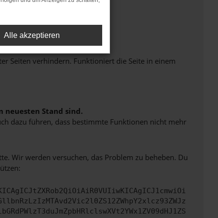
rfolgen und um Anzeigen zu schalten,
Alle akzeptieren
Seiten verhindern. Funktioniert die Seite in einem
m neuesten Stand sind.
 auch dazu führen, dass bestimmte Funktionen nicht mehr
bitte. Wir werden versuchen, das Problem zu beheben. Du
ützen:
KICAgICJtZXRob2QiOiAiR0VUIiwKICAgICJ1cmwiOi
GllbnRzLzIzMTAvd2Vic2l0ZS12ZWhpY2xlcz93ZWJz
lbGRdPWlzT3duJmZpbHRlclswXVt2YWx1ZV09dHJ1ZS