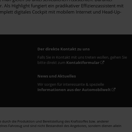
Als Highlight fungiert ein prädikativer Effizienzassistent mit
mplett digitales Cockpit mit mobilem Internet und Head-Up-
Der direkte Kontakt zu uns
Falls Sie in Kontakt mit uns treten wollen, gehen Sie
bitte direkt zum
Kontaktformular
News und Aktuelles
Wir sorgen für interessante & spezielle
Informationen aus der Automobilwelt
durch die Produktion und Bereitstellung des Kraftstoffes bzw. anderer
zelnes Fahrzeug und sind nicht Bestandteil des Angebotes, sondern dienen allein