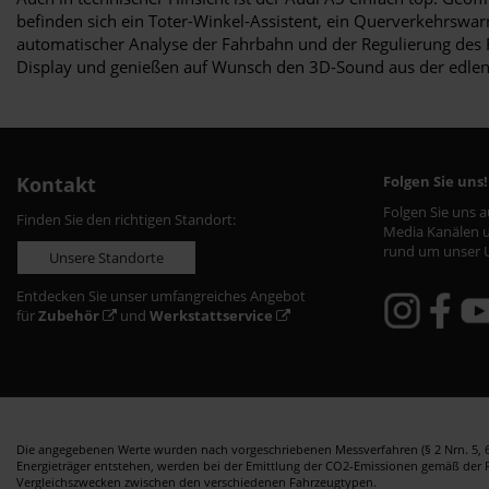
befinden sich ein Toter-Winkel-Assistent, ein Querverkehrswarne
automatischer Analyse der Fahrbahn und der Regulierung des F
Display und genießen auf Wunsch den 3D-Sound aus der edlen
Kontakt
Folgen Sie uns!
Folgen Sie uns 
Finden Sie den richtigen Standort:
Media Kanälen u
rund um unser 
Unsere Standorte
Entdecken Sie unser umfangreiches Angebot
für
Zubehör
und
Werkstattservice
Die angegebenen Werte wurden nach vorgeschriebenen Messverfahren (§ 2 Nrn. 5, 6,
Energieträger entstehen, werden bei der Emittlung der CO2-Emissionen gemäß der Ric
Vergleichszwecken zwischen den verschiedenen Fahrzeugtypen.