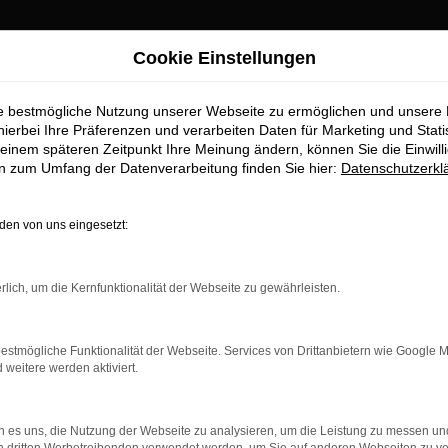
Cookie Einstellungen
ie bestmögliche Nutzung unserer Webseite zu ermöglichen und unsere
berg Top-Angebote
hierbei Ihre Präferenzen und verarbeiten Daten für Marketing und Stati
einem späteren Zeitpunkt Ihre Meinung ändern, können Sie die Einwillig
en zum Umfang der Datenverarbeitung finden Sie hier:
Datenschutzerkl
ten Sie im Autohaus Stiglmayr
en von uns eingesetzt:
ufstelle für exzellente Audi A5 Fahrzeuge für Nürnberg und Umge
chste Standards in Sachen Qualität und Leistung erfüllen. Wir si
rlich, um die Kernfunktionalität der Webseite zu gewährleisten.
beeindruckende Audi A5 Flotte und warum Autohaus Stiglmayr die 
estmögliche Funktionalität der Webseite. Services von Drittanbietern wie Google 
eitere werden aktiviert.
r: Network Error
 es uns, die Nutzung der Webseite zu analysieren, um die Leistung zu messen u
n ist ein Fehler aufgetreten.