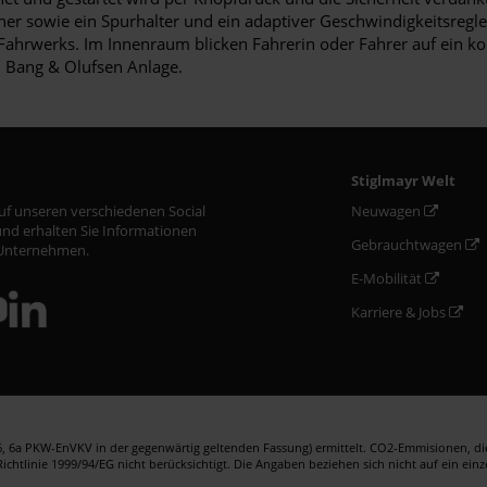
r sowie ein Spurhalter und ein adaptiver Geschwindigkeitsregler. 
ahrwerks. Im Innenraum blicken Fahrerin oder Fahrer auf ein ko
 Bang & Olufsen Anlage.
Stiglmayr Welt
auf unseren verschiedenen Social
Neuwagen
nd erhalten Sie Informationen
Gebrauchtwagen
Unternehmen.
E-Mobilität
Karriere & Jobs
 6a PKW-EnVKV in der gegenwärtig geltenden Fassung) ermittelt. CO2-Emmisionen, die 
htlinie 1999/94/EG nicht berücksichtigt. Die Angaben beziehen sich nicht auf ein ein