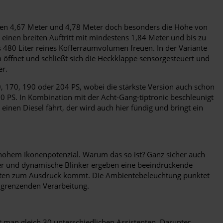
schen 4,67 Meter und 4,78 Meter doch besonders die Höhe von
inen breiten Auftritt mit mindestens 1,84 Meter und bis zu
480 Liter reines Kofferraumvolumen freuen. In der Variante
ch öffnet und schließt sich die Heckklappe sensorgesteuert und
er.
0, 170, 190 oder 204 PS, wobei die stärkste Version auch schon
50 PS. In Kombination mit der Acht-Gang-tiptronic beschleunigt
inen Diesel fährt, der wird auch hier fündig und bringt ein
t hohem Ikonenpotenzial. Warum das so ist? Ganz sicher auch
fer und dynamische Blinker ergeben eine beeindruckende
leisten zum Ausdruck kommt. Die Ambientebeleuchtung punktet
n grenzenden Verarbeitung.
kt man gleich 30 unterschiedlichen Assistenten. Darunter