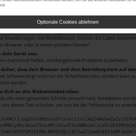
on dritten Werbetreibenden verwendet werden, um Sie auf anderen Webseiten zu ve
 ein paar Tipps, die dir helfen können:
ind.
rüfe deine Firewall und deine Internetverbindung.
 andere Webseiten, zum Beispiel deine Suchmaschine?
Optionale Cookies ablehnen
 deine Browsererweiterungen.
 Erweiterungen, wie Werbeblocker, können das Laden bestimmter 
n Browser oder in einem privaten Fenster?
e dein Gerät neu.
ann manchmal helfen, vorübergehende Probleme zu beheben.
e sicher, dass dein Browser und dein Betriebssystem auf de
ete Software birgt nicht nur ein Sicherheitsrisiko, sondern kann
tützt werden.
 dich an den Webseitenbetreiber.
u alle oben genannten Schritte versucht hast, kontaktiere uns 
 uns diesen Text schicken, um uns bei der Fehlersuche zu unterst
CJuYW1lIjogIk5ldHdvcmtFcnJvciIsCiAgImNvbmZpZyI6IHs
0cHM6Ly9hcGkueC5ha3MtcHJvZC5hdWRhcmlzLm5ldC92MS9jb
TYxNzI4Y2Y5MjVlODc3NTQ5ZDJjN2IwZCZmaWx0ZXJbMF1bZml