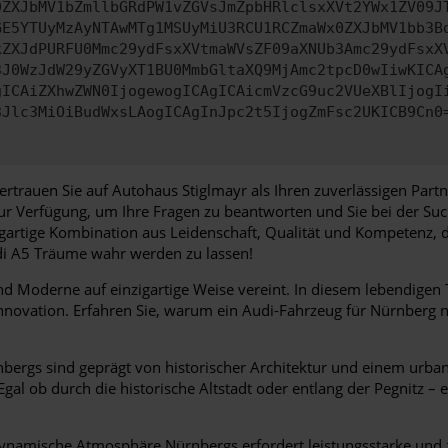
0ZXJbMV1bZmllbGRdPW1vZGVsJmZpbHRlclsxXVt2YWx1ZV09J
GE5YTUyMzAyNTAwMTg1MSUyMiU3RCU1RCZmaWx0ZXJbMV1bb3B
kZXJdPURFU0Mmc29ydFsxXVtmaWVsZF09aXNUb3Amc29ydFsxX
3J0WzJdW29yZGVyXT1BU0MmbGltaXQ9MjAmc2tpcD0wIiwKICA
gICAiZXhwZWN0IjogewogICAgICAicmVzcG9uc2VUeXBlIjogI
3Jlc3MiOiBudWxsLAogICAgInJpc2t5IjogZmFsc2UKICB9Cn0
ertrauen Sie auf Autohaus Stiglmayr als Ihren zuverlässigen Par
zur Verfügung, um Ihre Fragen zu beantworten und Sie bei der Su
igartige Kombination aus Leidenschaft, Qualität und Kompetenz, 
udi A5 Träume wahr werden zu lassen!
d Moderne auf einzigartige Weise vereint. In diesem lebendigen Te
novation. Erfahren Sie, warum ein Audi-Fahrzeug für Nürnberg nic
bergs sind geprägt von historischer Architektur und einem urban
Egal ob durch die historische Altstadt oder entlang der Pegnitz – 
ynamische Atmosphäre Nürnbergs erfordert leistungsstarke und zu