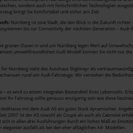
estechen, sondern auch mit fortschrittlichen Technologien ausges
rzeug bringt Sie komfortabel und sicher ans Ziel.
unft:
Nürnberg ist eine Stadt, die den Blick in die Zukunft richtet.
enzsystemen bis zur Connectivity der nächsten Generation – Audi
e grünen Oasen in und um Nürnberg legen Wert auf Umweltschut
it einem umweltfreundlichen Audi-Modell können Sie nicht nur d
für Nürnberg steht das Autohaus Stiglmayr als vertrauenswürdige
chwissen rund um Audi-Fahrzeuge. Wir verstehen die Bedürfnisse
– es wird zu einem integralen Bestandteil Ihres Lebensstils. Erl
enn Ihr Fahrzeug sollte genauso einzigartig sein wie diese faszinie
e Mittelklasse mit dem Audi A5 ein gutes Stück dynamischer. Ange
it 2007 ist der A5 sowohl als Coupé als auch als Cabriolet erhält
t sich in allen drei Ausführungen durch ein hohes Maß an Emotio
 eleganter ausfällt als bei den eher alltäglichen A4- Modellen.