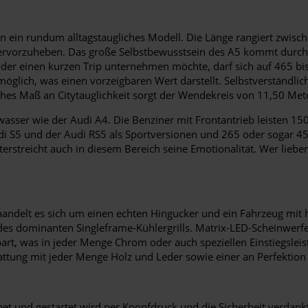
ern ein rundum alltagstaugliches Modell. Die Länge rangiert zwi
ervorzuheben. Das große Selbstbewusstsein des A5 kommt durch e
r einen kurzen Trip unternehmen möchte, darf sich auf 465 bis 
 möglich, was einen vorzeigbaren Wert darstellt. Selbstverständli
ohes Maß an Citytauglichkeit sorgt der Wendekreis von 11,50 Met
asser wie der Audi A4. Die Benziner mit Frontantrieb leisten 15
Audi S5 und der Audi RS5 als Sportversionen und 265 oder sogar 4
streicht auch in diesem Bereich seine Emotionalität. Wer lieber e
t handelt es sich um einen echten Hingucker und ein Fahrzeug mi
 des dominanten Singleframe-Kühlergrills. Matrix-LED-Scheinwer
spart, was in jeder Menge Chrom oder auch speziellen Einstiegs
tattung mit jeder Menge Holz und Leder sowie einer an Perfektio
fnet und gestartet wird per Knopfdruck und die Sicherheit verdan