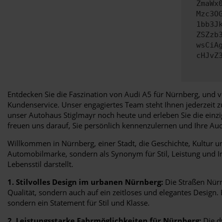
ZmaWx
Mzc3O
1bb3J
ZSZzb
wsCiA
cHJvZ
Entdecken Sie die Faszination von Audi A5 für Nürnberg, und v
Kundenservice. Unser engagiertes Team steht Ihnen jederzeit 
unser Autohaus Stiglmayr noch heute und erleben Sie die einz
freuen uns darauf, Sie persönlich kennenzulernen und Ihre A
Willkommen in Nürnberg, einer Stadt, die Geschichte, Kultur un
Automobilmarke, sondern als Synonym für Stil, Leistung und In
Lebensstil darstellt.
1. Stilvolles Design im urbanen Nürnberg:
Die Straßen Nürn
Qualität, sondern auch auf ein zeitloses und elegantes Design. 
sondern ein Statement für Stil und Klasse.
2. Leistungsstarke Fahrmöglichkeiten für Nürnberg:
Die d