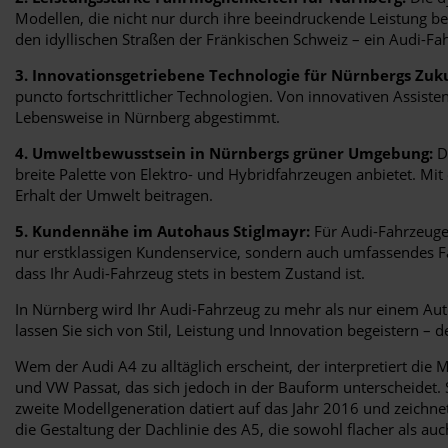
Modellen, die nicht nur durch ihre beeindruckende Leistung b
den idyllischen Straßen der Fränkischen Schweiz – ein Audi-Fah
3. Innovationsgetriebene Technologie für Nürnbergs Zuk
puncto fortschrittlicher Technologien. Von innovativen Assist
Lebensweise in Nürnberg abgestimmt.
4. Umweltbewusstsein in Nürnbergs grüner Umgebung:
Di
breite Palette von Elektro- und Hybridfahrzeugen anbietet. M
Erhalt der Umwelt beitragen.
5. Kundennähe im Autohaus Stiglmayr:
Für Audi-Fahrzeuge 
nur erstklassigen Kundenservice, sondern auch umfassendes Fa
dass Ihr Audi-Fahrzeug stets in bestem Zustand ist.
In Nürnberg wird Ihr Audi-Fahrzeug zu mehr als nur einem Auto 
lassen Sie sich von Stil, Leistung und Innovation begeistern – d
Wem der Audi A4 zu alltäglich erscheint, der interpretiert di
und VW Passat, das sich jedoch in der Bauform unterscheidet. Se
zweite Modellgeneration datiert auf das Jahr 2016 und zeichne
die Gestaltung der Dachlinie des A5, die sowohl flacher als auch