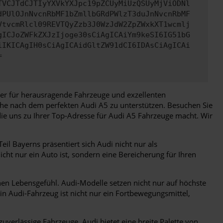
TVCJTdCJTIyYXVkYXJpc19pZCUyMiUzQSUyMjViODNl
dPUlOJnNvcnRbMF1bZmllbGRdPWlzT3duJnNvcnRbMF
VtvcmRlcl09REVTQyZzb3J0WzJdW2ZpZWxkXT1wcmlj
gICJoZWFkZXJzIjoge30sCiAgICAiYm9keSI6IG51bG
iIKICAgIH0sCiAgICAidGltZW91dCI6IDAsCiAgICAi
=
tner für herausragende Fahrzeuge und exzellenten
che nach dem perfekten Audi A5 zu unterstützen. Besuchen Sie
die uns zu Ihrer Top-Adresse für Audi A5 Fahrzeuge macht. Wir
il Bayerns präsentiert sich Audi nicht nur als
ht nur ein Auto ist, sondern eine Bereicherung für Ihren
en Lebensgefühl. Audi-Modelle setzen nicht nur auf höchste
ein Audi-Fahrzeug ist nicht nur ein Fortbewegungsmittel,
verlässige Fahrzeuge. Audi bietet eine breite Palette von