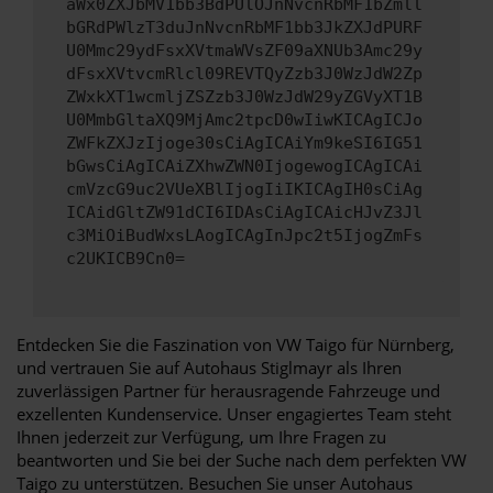
aWx0ZXJbMV1bb3BdPUlOJnNvcnRbMF1bZmll
bGRdPWlzT3duJnNvcnRbMF1bb3JkZXJdPURF
U0Mmc29ydFsxXVtmaWVsZF09aXNUb3Amc29y
dFsxXVtvcmRlcl09REVTQyZzb3J0WzJdW2Zp
ZWxkXT1wcmljZSZzb3J0WzJdW29yZGVyXT1B
U0MmbGltaXQ9MjAmc2tpcD0wIiwKICAgICJo
ZWFkZXJzIjoge30sCiAgICAiYm9keSI6IG51
bGwsCiAgICAiZXhwZWN0IjogewogICAgICAi
cmVzcG9uc2VUeXBlIjogIiIKICAgIH0sCiAg
ICAidGltZW91dCI6IDAsCiAgICAicHJvZ3Jl
c3MiOiBudWxsLAogICAgInJpc2t5IjogZmFs
c2UKICB9Cn0=
Entdecken Sie die Faszination von VW Taigo für Nürnberg,
und vertrauen Sie auf Autohaus Stiglmayr als Ihren
zuverlässigen Partner für herausragende Fahrzeuge und
exzellenten Kundenservice. Unser engagiertes Team steht
Ihnen jederzeit zur Verfügung, um Ihre Fragen zu
beantworten und Sie bei der Suche nach dem perfekten VW
Taigo zu unterstützen. Besuchen Sie unser Autohaus