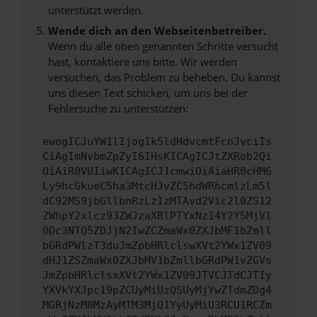
unterstützt werden.
Wende dich an den Webseitenbetreiber.
Wenn du alle oben genannten Schritte versucht
hast, kontaktiere uns bitte. Wir werden
versuchen, das Problem zu beheben. Du kannst
uns diesen Text schicken, um uns bei der
Fehlersuche zu unterstützen:
ewogICJuYW1lIjogIk5ldHdvcmtFcnJvciIs
CiAgImNvbmZpZyI6IHsKICAgICJtZXRob2Qi
OiAiR0VUIiwKICAgICJ1cmwiOiAiaHR0cHM6
Ly9hcGkueC5ha3MtcHJvZC5hdWRhcmlzLm5l
dC92MS9jbGllbnRzLzIzMTAvd2Vic2l0ZS12
ZWhpY2xlcz93ZWJzaXRlPTYxNzI4Y2Y5MjVl
ODc3NTQ5ZDJjN2IwZCZmaWx0ZXJbMF1bZmll
bGRdPWlzT3duJmZpbHRlclswXVt2YWx1ZV09
dHJ1ZSZmaWx0ZXJbMV1bZmllbGRdPW1vZGVs
JmZpbHRlclsxXVt2YWx1ZV09JTVCJTdCJTIy
YXVkYXJpc19pZCUyMiUzQSUyMjYwZTdmZDg4
MGRjNzM0MzAyMTM3MjQ1YyUyMiU3RCU1RCZm