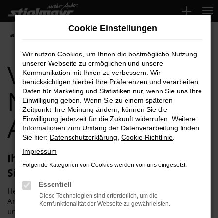
Zum
Hauptinhalt
Cookie Einstellungen
springen
Startseite
Nürnberg
VW
VW Taigo für Nürnberg Top-Angebote
Wir nutzen Cookies, um Ihnen die bestmögliche Nutzung
VW Taigo für
unserer Webseite zu ermöglichen und unsere
Kommunikation mit Ihnen zu verbessern. Wir
berücksichtigen hierbei Ihre Präferenzen und verarbeiten
Nürnberg Top-
Daten für Marketing und Statistiken nur, wenn Sie uns Ihre
Einwilligung geben. Wenn Sie zu einem späteren
Zeitpunkt Ihre Meinung ändern, können Sie die
Angebote
Einwilligung jederzeit für die Zukunft widerrufen. Weitere
Informationen zum Umfang der Datenverarbeitung finden
Sie hier:
Datenschutzerklärung
,
Cookie-Richtlinie
.
Impressum
Ihren VW Taigo für Nürnberg erhalten
Folgende Kategorien von Cookies werden von uns eingesetzt:
Sie im Autohaus Stiglmayr
Essentiell
Herzlich willkommen bei Autohaus Stiglmayr – Ihre erste
Diese Technologien sind erforderlich, um die
Anlaufstelle für exzellente VW Taigo Fahrzeuge für Nürnberg
Kernfunktionalität der Webseite zu gewährleisten.
und Umgebung! Unser renommiertes Autohaus ist stolz