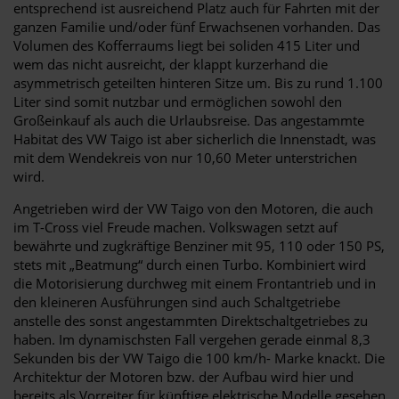
entsprechend ist ausreichend Platz auch für Fahrten mit der
ganzen Familie und/oder fünf Erwachsenen vorhanden. Das
Volumen des Kofferraums liegt bei soliden 415 Liter und
wem das nicht ausreicht, der klappt kurzerhand die
asymmetrisch geteilten hinteren Sitze um. Bis zu rund 1.100
Liter sind somit nutzbar und ermöglichen sowohl den
Großeinkauf als auch die Urlaubsreise. Das angestammte
Habitat des VW Taigo ist aber sicherlich die Innenstadt, was
mit dem Wendekreis von nur 10,60 Meter unterstrichen
wird.
Angetrieben wird der VW Taigo von den Motoren, die auch
im T-Cross viel Freude machen. Volkswagen setzt auf
bewährte und zugkräftige Benziner mit 95, 110 oder 150 PS,
stets mit „Beatmung“ durch einen Turbo. Kombiniert wird
die Motorisierung durchweg mit einem Frontantrieb und in
den kleineren Ausführungen sind auch Schaltgetriebe
anstelle des sonst angestammten Direktschaltgetriebes zu
haben. Im dynamischsten Fall vergehen gerade einmal 8,3
Sekunden bis der VW Taigo die 100 km/h- Marke knackt. Die
Architektur der Motoren bzw. der Aufbau wird hier und
bereits als Vorreiter für künftige elektrische Modelle gesehen