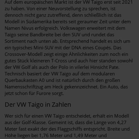
Auf dem europäischen Markt ist der VW Taigo erst seit 2021
zu haben. Von einer Neuvorstellung zu sprechen, ist
dennoch nicht ganz zutreffend, denn schließlich ist das
Modell in Südamerika bereits seit geraumer Zeit unter dem
Namen Nivus erfolgreich. Volkswagen erweitert mit dem
Taigo seine Bandbreite bei den SUV und rundet das
Sortiment nach unten ab. Entsprechend handelt es sich um
ein typisches Mini-SUV mit der DNA eines Coupés. Das
Crossover-Modell zeigt einige Ähnlichkeiten zum noch ein
gutes Stück kleineren T-Cross und auch hier standen sowohl
der VW Golf als auch der Polo in vilerlei Hinsicht Pate.
Technisch basiert der VW Taigo auf dem modularen
Querbaukasten A0 und ist natürlich durch den großen
Namensschriftzug am Heck gekennzeichnet. Ein Auto, das
jetzt schon für Furore sorgt.
Der VW Taigo in Zahlen
Wer sich für einen VW Taigo entscheidet, erhält ein Modell
aus der Golf-Klasse. Gemeint ist, dass die Länge von 4,27
Meter fast exakt der des Flaggschiffs entspricht. Breite und
Höhe liegen bei 1,76 Meter und 1,49 Meter und