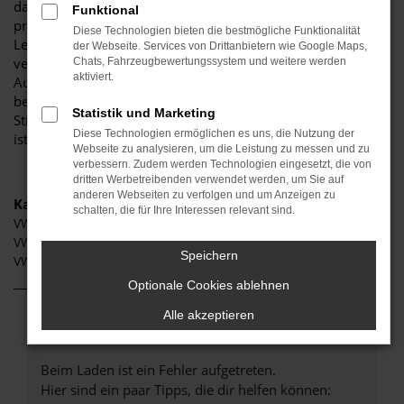
darauf, Ihnen eine herausragende Auswahl an VW Taigo zu
Funktional
präsentieren, die höchste Standards in Sachen Qualität und
Diese Technologien bieten die bestmögliche Funktionalität
Leistung erfüllen. Wir sind seit Jahren Ihr
der Webseite. Services von Drittanbietern wie Google Maps,
vertrauenswürdiger Partner, wenn es um erstklassige
Chats, Fahrzeugbewertungssystem und weitere werden
aktiviert.
Automobile geht. Erfahren Sie mehr über unsere
beeindruckende VW Taigo Flotte und warum Autohaus
Statistik und Marketing
Stiglmayr die bevorzugte Adresse für VW Taigo Liebhaber
Diese Technologien ermöglichen es uns, die Nutzung der
ist.
Webseite zu analysieren, um die Leistung zu messen und zu
verbessern. Zudem werden Technologien eingesetzt, die von
dritten Werbetreibenden verwendet werden, um Sie auf
anderen Webseiten zu verfolgen und um Anzeigen zu
Kategorie
schalten, die für Ihre Interessen relevant sind.
VW Taigo Neuwagen Nürnberg
VW Taigo Nürnberg
Speichern
VW Taigo Gebrauchtwagen Nürnberg
Optionale Cookies ablehnen
Alle akzeptieren
Fehler: Network Error
Beim Laden ist ein Fehler aufgetreten.
Hier sind ein paar Tipps, die dir helfen können: