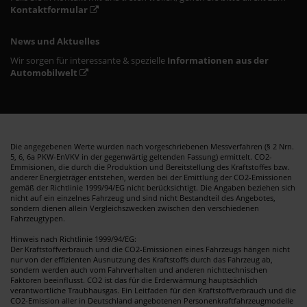
Kontaktformular
News und Aktuelles
Wir sorgen für interessante & spezielle
Informationen aus der
Automobilwelt
Die angegebenen Werte wurden nach vorgeschriebenen Messverfahren (§ 2 Nrn.
5, 6, 6a PKW-EnVKV in der gegenwärtig geltenden Fassung) ermittelt. CO2-
Emmisionen, die durch die Produktion und Bereitstellung des Kraftstoffes bzw.
anderer Energieträger entstehen, werden bei der Emittlung der CO2-Emissionen
gemäß der Richtlinie 1999/94/EG nicht berücksichtigt. Die Angaben beziehen sich
nicht auf ein einzelnes Fahrzeug und sind nicht Bestandteil des Angebotes,
sondern dienen allein Vergleichszwecken zwischen den verschiedenen
Fahrzeugtypen.
Hinweis nach Richtlinie 1999/94/EG:
Der Kraftstoffverbrauch und die CO2-Emissionen eines Fahrzeugs hängen nicht
nur von der effizienten Ausnutzung des Kraftstoffs durch das Fahrzeug ab,
sondern werden auch vom Fahrverhalten und anderen nichttechnischen
Faktoren beeinflusst. CO2 ist das für die Erderwärmung hauptsächlich
verantwortliche Traubhausgas. Ein Leitfaden für den Kraftstoffverbrauch und die
CO2-Emission aller in Deutschland angebotenen Personenkraftfahrzeugmodelle