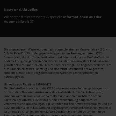
News und Aktuelles
Wir sorgen für interessante & spezielle
Informationen aus der
Automobilwelt
Die angegebenen Werte wurden nach vorgeschriebenen Messverfahren (§ 2 Nrn.
5, 6, 6a PKW-EnVKV in der gegenwärtig geltenden Fassung) ermittelt. CO2-
Emmisionen, die durch die Produktion und Bereitstellung des Kraftstoffes bzw.
anderer Energieträger entstehen, werden bei der Emittlung der CO2-Emissionen
gemäß der Richtlinie 1999/94/EG nicht berücksichtigt. Die Angaben beziehen sich
nicht auf ein einzelnes Fahrzeug und sind nicht Bestandteil des Angebotes,
sondern dienen allein Vergleichszwecken zwischen den verschiedenen
Fahrzeugtypen.
Hinweis nach Richtlinie 1999/94/EG:
Der Kraftstoffverbrauch und die CO2-Emissionen eines Fahrzeugs hängen nicht
nur von der effizienten Ausnutzung des Kraftstoffs durch das Fahrzeug ab,
sondern werden auch vom Fahrverhalten und anderen nichttechnischen
Faktoren beeinflusst. CO2 ist das für die Erderwärmung hauptsächlich
verantwortliche Traubhausgas. Ein Leitfaden für den Kraftstoffverbrauch und die
CO2-Emission aller in Deutschland angebotenen Personenkraftfahrzeugmodelle
ist unentgeltlich an jedem Verkaufsort Deutschland erhältlich, an dem neue
Personenkraftfahrzeugmodelle ausgestellt oder angeboten werden.