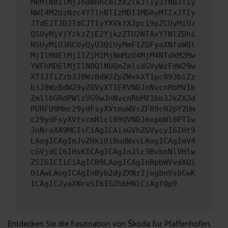
MkMlN0IlMjJhdWRhcmlzX2lkJTIyJTNBJTIy
NWI4M2UzNzc4YTlhNTIzMDI1MDAyMTIxJTIy
JTdEJTJDJTdCJTIyYXVkYXJpc19pZCUyMiUz
QSUyMjVjYzkzZjE2YjkzZTU2NTAxYTNlZDhi
NSUyMiU3RCUyQyU3QiUyMmF1ZGFyaXNfaWQl
MjIlM0ElMjI1ZjM1MjNmMzU4MjM4NTdkM2Mw
YWFhMDElMjIlN0QlNUQmZmlsdGVyWzFdW29w
XT1JTiZzb3J0WzBdW2ZpZWxkXT1pc093biZz
b3J0WzBdW29yZGVyXT1ERVNDJnNvcnRbMV1b
ZmllbGRdPWlzVG9wJnNvcnRbMV1bb3JkZXJd
PURFU0Mmc29ydFsyXVtmaWVsZF09cHJpY2Um
c29ydFsyXVtvcmRlcl09QVNDJmxpbWl0PTIw
JnNraXA9MCIsCiAgICAiaGVhZGVycyI6IHt9
LAogICAgImJvZHkiOiBudWxsLAogICAgImV4
cGVjdCI6IHsKICAgICAgInJlc3BvbnNlVHlw
ZSI6ICIiCiAgICB9LAogICAgInRpbWVvdXQi
OiAwLAogICAgInByb2dyZXNzIjogbnVsbCwK
ICAgICJyaXNreSI6IGZhbHNlCiAgfQp9
Entdecken Sie die Faszination von Škoda für Pfaffenhofen,