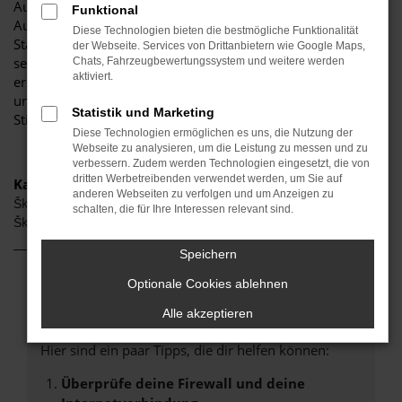
Autohaus ist stolz darauf, Ihnen eine herausragende
Funktional
Auswahl an Škoda-Modellen zu präsentieren, die höchste
Diese Technologien bieten die bestmögliche Funktionalität
Standards in Sachen Qualität und Leistung erfüllen. Wir sind
der Webseite. Services von Drittanbietern wie Google Maps,
seit Jahren Ihr vertrauenswürdiger Partner, wenn es um
Chats, Fahrzeugbewertungssystem und weitere werden
aktiviert.
erstklassige Automobile geht. Erfahren Sie mehr über
unsere beeindruckende Škoda-Flotte und warum Autohaus
Statistik und Marketing
Stiglmayr die bevorzugte Adresse für Škoda-Liebhaber ist.
Diese Technologien ermöglichen es uns, die Nutzung der
Webseite zu analysieren, um die Leistung zu messen und zu
verbessern. Zudem werden Technologien eingesetzt, die von
dritten Werbetreibenden verwendet werden, um Sie auf
Kategorie
anderen Webseiten zu verfolgen und um Anzeigen zu
Škoda Gebrauchtwagen Pfaffenhofen
schalten, die für Ihre Interessen relevant sind.
Škoda Jahreswagen Pfaffenhofen
Speichern
Optionale Cookies ablehnen
Fehler: Network Error
Alle akzeptieren
Beim Laden ist ein Fehler aufgetreten.
Hier sind ein paar Tipps, die dir helfen können:
Überprüfe deine Firewall und deine