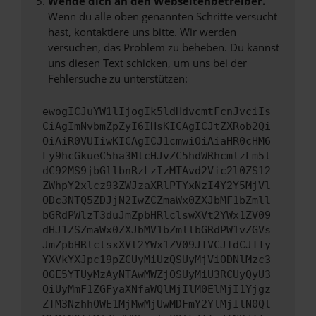
Wende dich an den Webseitenbetreiber.
Wenn du alle oben genannten Schritte versucht
hast, kontaktiere uns bitte. Wir werden
versuchen, das Problem zu beheben. Du kannst
uns diesen Text schicken, um uns bei der
Fehlersuche zu unterstützen:
ewogICJuYW1lIjogIk5ldHdvcmtFcnJvciIs
CiAgImNvbmZpZyI6IHsKICAgICJtZXRob2Qi
OiAiR0VUIiwKICAgICJ1cmwiOiAiaHR0cHM6
Ly9hcGkueC5ha3MtcHJvZC5hdWRhcmlzLm5l
dC92MS9jbGllbnRzLzIzMTAvd2Vic2l0ZS12
ZWhpY2xlcz93ZWJzaXRlPTYxNzI4Y2Y5MjVl
ODc3NTQ5ZDJjN2IwZCZmaWx0ZXJbMF1bZmll
bGRdPWlzT3duJmZpbHRlclswXVt2YWx1ZV09
dHJ1ZSZmaWx0ZXJbMV1bZmllbGRdPW1vZGVs
JmZpbHRlclsxXVt2YWx1ZV09JTVCJTdCJTIy
YXVkYXJpc19pZCUyMiUzQSUyMjViODNlMzc3
OGE5YTUyMzAyNTAwMWZjOSUyMiU3RCUyQyU3
QiUyMmF1ZGFyaXNfaWQlMjIlM0ElMjI1Yjgz
ZTM3NzhhOWE1MjMwMjUwMDFmY2YlMjIlN0Ql