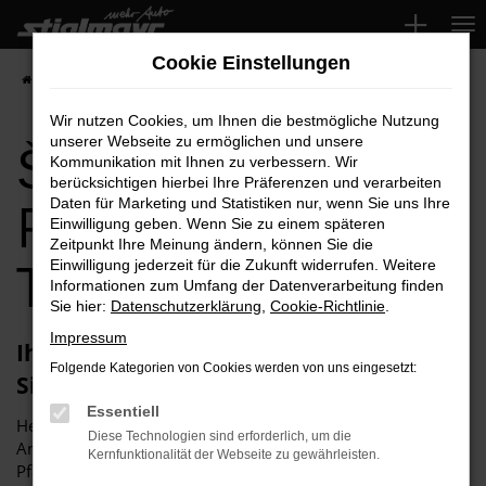
Zum
Hauptinhalt
Cookie Einstellungen
springen
Startseite
Pfaffenhofen
Škoda für Pfaffenhofen Top-Angebote
Wir nutzen Cookies, um Ihnen die bestmögliche Nutzung
Škoda für
unserer Webseite zu ermöglichen und unsere
Kommunikation mit Ihnen zu verbessern. Wir
berücksichtigen hierbei Ihre Präferenzen und verarbeiten
Pfaffenhofen
Daten für Marketing und Statistiken nur, wenn Sie uns Ihre
Einwilligung geben. Wenn Sie zu einem späteren
Zeitpunkt Ihre Meinung ändern, können Sie die
Top-Angebote
Einwilligung jederzeit für die Zukunft widerrufen. Weitere
Informationen zum Umfang der Datenverarbeitung finden
Sie hier:
Datenschutzerklärung
,
Cookie-Richtlinie
.
Impressum
Ihren Škoda für Pfaffenhofen erhalten
Folgende Kategorien von Cookies werden von uns eingesetzt:
Sie im Autohaus Stiglmayr
Essentiell
Herzlich willkommen bei Autohaus Stiglmayr – Ihre erste
Diese Technologien sind erforderlich, um die
Anlaufstelle für exzellente Škoda-Fahrzeuge für
Kernfunktionalität der Webseite zu gewährleisten.
Pfaffenhofen und Umgebung! Unser renommiertes