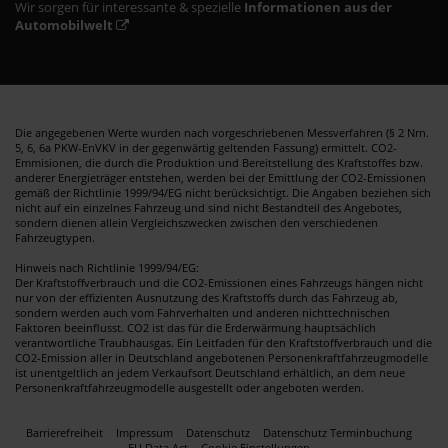
Wir sorgen für interessante & spezielle
Informationen aus der
Automobilwelt
Die angegebenen Werte wurden nach vorgeschriebenen Messverfahren (§ 2 Nrn.
5, 6, 6a PKW-EnVKV in der gegenwärtig geltenden Fassung) ermittelt. CO2-
Emmisionen, die durch die Produktion und Bereitstellung des Kraftstoffes bzw.
anderer Energieträger entstehen, werden bei der Emittlung der CO2-Emissionen
gemäß der Richtlinie 1999/94/EG nicht berücksichtigt. Die Angaben beziehen sich
nicht auf ein einzelnes Fahrzeug und sind nicht Bestandteil des Angebotes,
sondern dienen allein Vergleichszwecken zwischen den verschiedenen
Fahrzeugtypen.
Hinweis nach Richtlinie 1999/94/EG:
Der Kraftstoffverbrauch und die CO2-Emissionen eines Fahrzeugs hängen nicht
nur von der effizienten Ausnutzung des Kraftstoffs durch das Fahrzeug ab,
sondern werden auch vom Fahrverhalten und anderen nichttechnischen
Faktoren beeinflusst. CO2 ist das für die Erderwärmung hauptsächlich
verantwortliche Traubhausgas. Ein Leitfaden für den Kraftstoffverbrauch und die
CO2-Emission aller in Deutschland angebotenen Personenkraftfahrzeugmodelle
ist unentgeltlich an jedem Verkaufsort Deutschland erhältlich, an dem neue
Personenkraftfahrzeugmodelle ausgestellt oder angeboten werden.
Barrierefreiheit
Impressum
Datenschutz
Datenschutz Terminbuchung
EU Data Act
Cookie Einstellungen