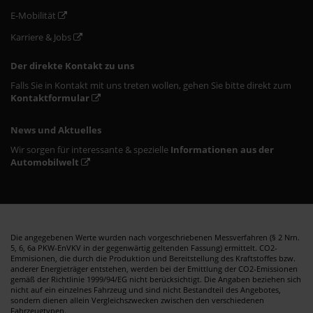
E-Mobilität
Karriere & Jobs
Der direkte Kontakt zu uns
Falls Sie in Kontakt mit uns treten wollen, gehen Sie bitte direkt zum
Kontaktformular
News und Aktuelles
Wir sorgen für interessante & spezielle
Informationen aus der
Automobilwelt
Die angegebenen Werte wurden nach vorgeschriebenen Messverfahren (§ 2 Nrn.
5, 6, 6a PKW-EnVKV in der gegenwärtig geltenden Fassung) ermittelt. CO2-
Emmisionen, die durch die Produktion und Bereitstellung des Kraftstoffes bzw.
anderer Energieträger entstehen, werden bei der Emittlung der CO2-Emissionen
gemäß der Richtlinie 1999/94/EG nicht berücksichtigt. Die Angaben beziehen sich
nicht auf ein einzelnes Fahrzeug und sind nicht Bestandteil des Angebotes,
sondern dienen allein Vergleichszwecken zwischen den verschiedenen
Fahrzeugtypen.