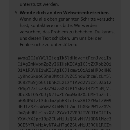
unterstützt werden.
Wende dich an den Webseitenbetreiber.
Wenn du alle oben genannten Schritte versucht
hast, kontaktiere uns bitte. Wir werden
versuchen, das Problem zu beheben. Du kannst
uns diesen Text schicken, um uns bei der
Fehlersuche zu unterstützen:
ewogICJuYW1lIjogIk5ldHdvcmtFcnJvciIs
CiAgImNvbmZpZyI6IHsKICAgICJtZXRob2Qi
OiAiR0VUIiwKICAgICJ1cmwiOiAiaHR0cHM6
Ly9hcGkueC5ha3MtcHJvZC5hdWRhcmlzLm5l
dC92MS9jbGllbnRzLzIzMTAvd2Vic2l0ZS12
ZWhpY2xlcz93ZWJzaXRlPTYxNzI4Y2Y5MjVl
ODc3NTQ5ZDJjN2IwZCZmaWx0ZXJbMF1bZmll
bGRdPWlzT3duJmZpbHRlclswXVt2YWx1ZV09
dHJ1ZSZmaWx0ZXJbMV1bZmllbGRdPW1vZGVs
JmZpbHRlclsxXVt2YWx1ZV09JTVCJTdCJTIy
YXVkYXJpc19pZCUyMiUzQSUyMjViODNlMzc3
OGE5YTUyMzAyNTAwMTg0ZSUyMiU3RCU1RCZm