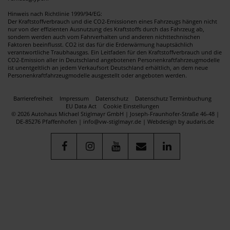
Hinweis nach Richtlinie 1999/94/EG:
Der Kraftstoffverbrauch und die CO2-Emissionen eines Fahrzeugs hängen nicht
nur von der effizienten Ausnutzung des Kraftstoffs durch das Fahrzeug ab,
sondern werden auch vom Fahrverhalten und anderen nichttechnischen
Faktoren beeinflusst. CO2 ist das für die Erderwärmung hauptsächlich
verantwortliche Traubhausgas. Ein Leitfaden für den Kraftstoffverbrauch und die
CO2-Emission aller in Deutschland angebotenen Personenkraftfahrzeugmodelle
ist unentgeltlich an jedem Verkaufsort Deutschland erhältlich, an dem neue
Personenkraftfahrzeugmodelle ausgestellt oder angeboten werden.
Barrierefreiheit
Impressum
Datenschutz
Datenschutz Terminbuchung
EU Data Act
Cookie Einstellungen
© 2026 Autohaus Michael Stiglmayr GmbH | Joseph-Fraunhofer-Straße 46-48 |
DE-85276 Pfaffenhofen | info@vw-stiglmayr.de |
Webdesign by audaris.de