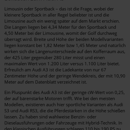
Limousin oder Sportback – das ist die Frage, wobei der
kleinere Sportback in aller Regel beliebter ist und die
Limousine auch ein wenig später auf dem Markt erschien.
Die Längen liegen bei 4,34 Meter für den Sportback und
4,50 Meter bei der Limousine, womit der Golf durchweg
überragt wird. Breite und Höhe der beiden Modellvarianten
liegen konstant bei 1,82 Meter bzw 1,45 Meter und natürlich
wirken sich die Längenunterschiede auf den Kofferraum aus,
der 425 Liter gegenüber 280 Liter misst und einen
maximalen Wert von 1.200 Liter versus 1.100 Liter bietet.
Erfreulich am Audi A3 ist die Ladekante von nur 67
Zentimeter Höhe und der geringe Wendekreis, der mit 10,90
Meter auf dem Datenblatt verzeichnet ist.
Ein Pluspunkt des Audi A3 ist der geringe cW-Wert von 0,25,
der auf bärenstarke Motoren trifft. Wie bei den meisten
Modellen, existieren auch hier sportliche Varianten als Audi
S3 und Audi RS3, die die Pferdestärken in die Höhe schießen
lassen. Zu haben sind wahlweise Benzin- oder
Dieselausführungen oder Fahrzeuge mit Hybrid-Technik. In
den klassischen Ausführungen schlagen 110 bis 190 PS zu