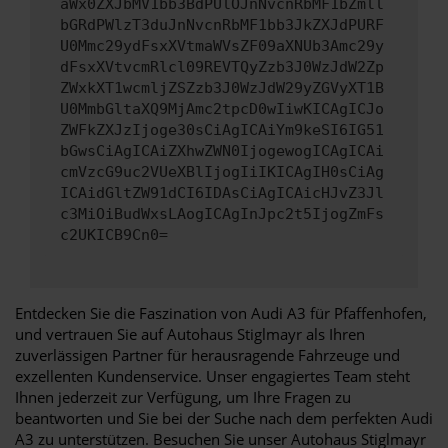
aWx0ZXJbMV1bb3BdPUlOJnNvcnRbMF1bZmll
bGRdPWlzT3duJnNvcnRbMF1bb3JkZXJdPURF
U0Mmc29ydFsxXVtmaWVsZF09aXNUb3Amc29y
dFsxXVtvcmRlcl09REVTQyZzb3J0WzJdW2Zp
ZWxkXT1wcmljZSZzb3J0WzJdW29yZGVyXT1B
U0MmbGltaXQ9MjAmc2tpcD0wIiwKICAgICJo
ZWFkZXJzIjoge30sCiAgICAiYm9keSI6IG51
bGwsCiAgICAiZXhwZWN0IjogewogICAgICAi
cmVzcG9uc2VUeXBlIjogIiIKICAgIH0sCiAg
ICAidGltZW91dCI6IDAsCiAgICAicHJvZ3Jl
c3MiOiBudWxsLAogICAgInJpc2t5IjogZmFs
c2UKICB9Cn0=
Entdecken Sie die Faszination von Audi A3 für Pfaffenhofen,
und vertrauen Sie auf Autohaus Stiglmayr als Ihren
zuverlässigen Partner für herausragende Fahrzeuge und
exzellenten Kundenservice. Unser engagiertes Team steht
Ihnen jederzeit zur Verfügung, um Ihre Fragen zu
beantworten und Sie bei der Suche nach dem perfekten Audi
A3 zu unterstützen. Besuchen Sie unser Autohaus Stiglmayr