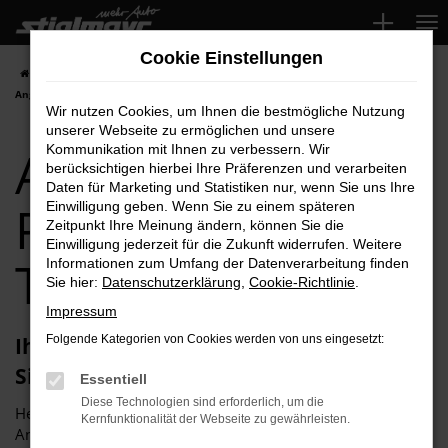
Zum
Hauptinhalt
Cookie Einstellungen
springen
Startseite
Pfaffenhofen
Audi
Audi A3 für Pfaffenhofen Top-
Angebote
Wir nutzen Cookies, um Ihnen die bestmögliche Nutzung
unserer Webseite zu ermöglichen und unsere
Audi A3 für
Kommunikation mit Ihnen zu verbessern. Wir
berücksichtigen hierbei Ihre Präferenzen und verarbeiten
Daten für Marketing und Statistiken nur, wenn Sie uns Ihre
Pfaffenhofen
Einwilligung geben. Wenn Sie zu einem späteren
Zeitpunkt Ihre Meinung ändern, können Sie die
Einwilligung jederzeit für die Zukunft widerrufen. Weitere
Top-Angebote
Informationen zum Umfang der Datenverarbeitung finden
Sie hier:
Datenschutzerklärung
,
Cookie-Richtlinie
.
Impressum
Ihren Audi A3 für Pfaffenhofen erhalten
Folgende Kategorien von Cookies werden von uns eingesetzt:
Sie im Autohaus Stiglmayr
Essentiell
Diese Technologien sind erforderlich, um die
Herzlich willkommen bei Autohaus Stiglmayr – Ihre erste
Kernfunktionalität der Webseite zu gewährleisten.
Anlaufstelle für exzellente Audi A3 Fahrzeuge für