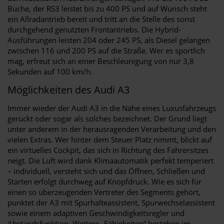
Buche, der RS3 leistet bis zu 400 PS und auf Wunsch steht
ein Allradantrieb bereit und tritt an die Stelle des sonst
durchgehend genutzten Frontantriebs. Die Hybrid-
Ausführungen leisten 204 oder 245 PS, als Diesel gelangen
zwischen 116 und 200 PS auf die Straße. Wer es sportlich
mag, erfreut sich an einer Beschleunigung von nur 3,8
Sekunden auf 100 km/h.
Möglichkeiten des Audi A3
Immer wieder der Audi A3 in die Nähe eines Luxusfahrzeugs
gerückt oder sogar als solches bezeichnet. Der Grund liegt
unter anderem in der herausragenden Verarbeitung und den
vielen Extras. Wer hinter dem Steuer Platz nimmt, blickt auf
ein virtuelles Cockpit, das sich in Richtung des Fahrersitzes
neigt. Die Luft wird dank Klimaautomatik perfekt temperiert
– individuell, versteht sich und das Öffnen, Schließen und
Starten erfolgt durchweg auf Knopfdruck. Wie es sich für
einen so überzeugenden Vertreter des Segments gehört,
punktet der A3 mit Spurhalteassistent, Spurwechselassistent
sowie einem adaptiven Geschwindigkeitsregler und
Abstandsfunktion. Weitere „Fähigkeiten“ bestehen im