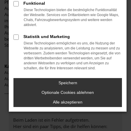
Pfaffenhofen und Umgebung! Unser renommiertes
Funktional
Autohaus ist stolz darauf, Ihnen eine herausragende
Diese Technologien bieten die bestmögliche Funktionalität
Auswahl an Audi A3 zu präsentieren, die höchste Standards
der Webseite. Services von Drittanbietern wie Google Maps,
in Sachen Qualität und Leistung erfüllen. Wir sind seit Jahren
Chats, Fahrzeugbewertungssystem und weitere werden
aktiviert.
Ihr vertrauenswürdiger Partner, wenn es um erstklassige
Automobile geht. Erfahren Sie mehr über unsere
Statistik und Marketing
beeindruckende Audi A3 Flotte und warum Autohaus
Diese Technologien ermöglichen es uns, die Nutzung der
Stiglmayr die bevorzugte Adresse für Audi A3 Liebhaber ist.
Webseite zu analysieren, um die Leistung zu messen und zu
verbessern. Zudem werden Technologien eingesetzt, die von
dritten Werbetreibenden verwendet werden, um Sie auf
anderen Webseiten zu verfolgen und um Anzeigen zu
Kategorie
schalten, die für Ihre Interessen relevant sind.
Audi A3 Gebrauchtwagen Pfaffenhofen
Audi A3 Jahreswagen Pfaffenhofen
Speichern
Audi A3 Pfaffenhofen
Optionale Cookies ablehnen
Alle akzeptieren
Fehler: Network Error
Beim Laden ist ein Fehler aufgetreten.
Hier sind ein paar Tipps, die dir helfen können: