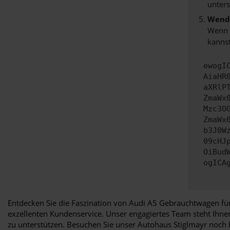
unters
Wende
Wenn d
kannst
ewogI
AiaHR
aXRlP
ZmaWx
Mzc3O
ZmaWx
b3J0W
09cHJ
OiBud
ogICA
Entdecken Sie die Faszination von Audi A5 Gebrauchtwagen für
exzellenten Kundenservice. Unser engagiertes Team steht Ihn
zu unterstützen. Besuchen Sie unser Autohaus Stiglmayr noch h