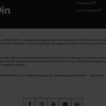
E-Mobilität
Karriere & Jobs
 6a PKW-EnVKV in der gegenwärtig geltenden Fassung) ermittelt. CO2-Emmisionen, die 
htlinie 1999/94/EG nicht berücksichtigt. Die Angaben beziehen sich nicht auf ein ein
von der effizienten Ausnutzung des Kraftstoffs durch das Fahrzeug ab, sondern werd
faden für den Kraftstoffverbrauch und die CO2-Emission aller in Deutschland angebote
er angeboten werden.
5276 Pfaffenhofen | info@vw-stiglmayr.de |
Webdesign
Barrierefreiheit
Impressum