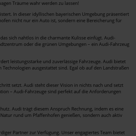
twagen Träume wahr werden zu lassen!
tert. In dieser idyllischen bayerischen Umgebung präsentiert
ofen nicht nur ein Auto ist, sondern eine Bereicherung für
as sich nahtlos in die charmante Kulisse einfügt. Audi-
 Stadtzentrum oder die grünen Umgebungen – ein Audi-Fahrzeug
rt leistungsstarke und zuverlässige Fahrzeuge. Audi bietet
en Technologien ausgestattet sind. Egal ob auf den Landstraßen
hritt setzt. Audi steht dieser Vision in nichts nach und setzt
ation – Audi-Fahrzeuge sind perfekt auf die Anforderungen
utz. Audi trägt diesem Anspruch Rechnung, indem es eine
e Natur rund um Pfaffenhofen genießen, sondern auch aktiv
diger Partner zur Verfügung. Unser engagiertes Team bietet