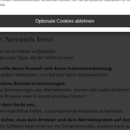
on dritten Werbetreibenden verwendet werden, um Sie auf anderen Webseiten zu ve
ind.
Optionale Cookies ablehnen
r: Network Error
n ist ein Fehler aufgetreten.
 ein paar Tipps, die dir helfen können:
rüfe deine Firewall und deine Internetverbindung.
 andere Webseiten, zum Beispiel deine Suchmaschine?
 deine Browsererweiterungen.
 Erweiterungen, wie Werbeblocker, können das Laden bestimmter 
n Browser oder in einem privaten Fenster?
e dein Gerät neu.
ann manchmal helfen, vorübergehende Probleme zu beheben.
e sicher, dass dein Browser und dein Betriebssystem auf de
ete Software birgt nicht nur ein Sicherheitsrisiko, sondern kann