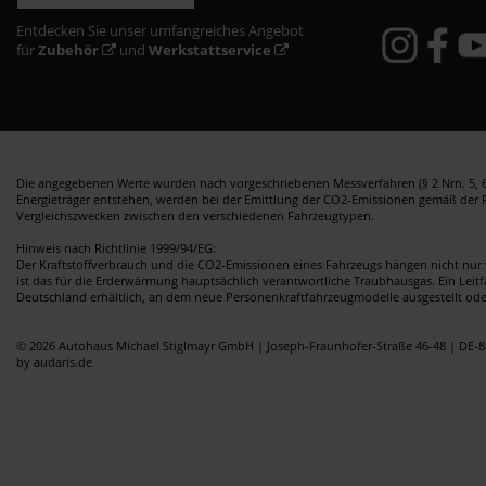
Entdecken Sie unser umfangreiches Angebot
für
Zubehör
und
Werkstattservice
Die angegebenen Werte wurden nach vorgeschriebenen Messverfahren (§ 2 Nrn. 5, 6,
Energieträger entstehen, werden bei der Emittlung der CO2-Emissionen gemäß der Ric
Vergleichszwecken zwischen den verschiedenen Fahrzeugtypen.
Hinweis nach Richtlinie 1999/94/EG:
Der Kraftstoffverbrauch und die CO2-Emissionen eines Fahrzeugs hängen nicht nur 
ist das für die Erderwärmung hauptsächlich verantwortliche Traubhausgas. Ein Leit
Deutschland erhältlich, an dem neue Personenkraftfahrzeugmodelle ausgestellt od
© 2026 Autohaus Michael Stiglmayr GmbH | Joseph-Fraunhofer-Straße 46-48 | DE-8
by audaris.de