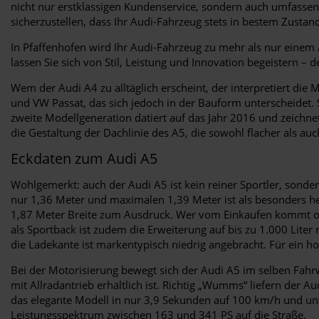
nicht nur erstklassigen Kundenservice, sondern auch umfassen
sicherzustellen, dass Ihr Audi-Fahrzeug stets in bestem Zustand 
In Pfaffenhofen wird Ihr Audi-Fahrzeug zu mehr als nur einem A
lassen Sie sich von Stil, Leistung und Innovation begeistern – 
Wem der Audi A4 zu alltäglich erscheint, der interpretiert di
und VW Passat, das sich jedoch in der Bauform unterscheidet. Se
zweite Modellgeneration datiert auf das Jahr 2016 und zeichne
die Gestaltung der Dachlinie des A5, die sowohl flacher als auch
Eckdaten zum Audi A5
Wohlgemerkt: auch der Audi A5 ist kein reiner Sportler, sond
nur 1,36 Meter und maximalen 1,39 Meter ist als besonders h
1,87 Meter Breite zum Ausdruck. Wer vom Einkaufen kommt ode
als Sportback ist zudem die Erweiterung auf bis zu 1.000 Liter
die Ladekante ist markentypisch niedrig angebracht. Für ein h
Bei der Motorisierung bewegt sich der Audi A5 im selben Fahrw
mit Allradantrieb erhältlich ist. Richtig „Wumms“ liefern der 
das elegante Modell in nur 3,9 Sekunden auf 100 km/h und unter
Leistungsspektrum zwischen 163 und 341 PS auf die Straße.