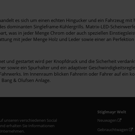
t handelt es sich um einen echten Hingucker und ein Fahrzeug mi
 des dominanten Singleframe-Kühlergrills. Matrix-LED-Scheinwer
spart, was in jeder Menge Chrom oder auch speziellen Einstiegs
tattung mit jeder Menge Holz und Leder sowie einer an Perfektio
fnet und gestartet wird per Knopfdruck und die Sicherheit verdan
r sowie ein Spurhalter und ein adaptiver Geschwindigkeitsregler. 
ahrwerks. Im Innenraum blicken Fahrerin oder Fahrer auf ein ko
 Bang & Olufsen Anlage.
Stiglmayr Welt
auf unseren verschiedenen Social
Neuwagen
nd erhalten Sie Informationen
Gebrauchtwagen
Unternehmen.