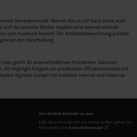
t hohem Ikonenpotenzial. Warum das so ist? Ganz sicher auch
fer und dynamische Blinker ergeben eine beeindruckende
leisten zum Ausdruck kommt. Die Ambientebeleuchtung punktet
n grenzenden Verarbeitung.
kt man gleich 30 unterschiedlichen Assistenten. Darunter
Als Highlight fungiert ein prädikativer Effizienzassistent mit
mplett digitales Cockpit mit mobilem Internet und Head-Up-
Der direkte Kontakt zu uns
Falls Sie in Kontakt mit uns treten wollen, gehen Sie
bitte direkt zum
Kontaktformular