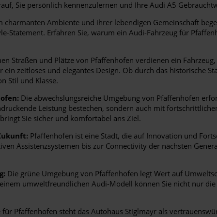
auf, Sie persönlich kennenzulernen und Ihre Audi A5 Gebrauch
em charmanten Ambiente und ihrer lebendigen Gemeinschaft begeis
yle-Statement. Erfahren Sie, warum ein Audi-Fahrzeug für Pfaffenh
en Straßen und Plätze von Pfaffenhofen verdienen ein Fahrzeug, d
für ein zeitloses und elegantes Design. Ob durch das historische
n Stil und Klasse.
ofen:
Die abwechslungsreiche Umgebung von Pfaffenhofen erforde
indruckende Leistung bestechen, sondern auch mit fortschrittlich
bringt Sie sicher und komfortabel ans Ziel.
Zukunft:
Pfaffenhofen ist eine Stadt, die auf Innovation und Fortsc
tiven Assistenzsystemen bis zur Connectivity der nächsten Gener
g:
Die grüne Umgebung von Pfaffenhofen legt Wert auf Umweltsch
it einem umweltfreundlichen Audi-Modell können Sie nicht nur di
für Pfaffenhofen steht das Autohaus Stiglmayr als vertrauenswür