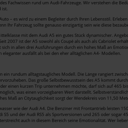
des Fachwissen rund um Audi-Fahrzeuge. Wir verstehen die Bedür
ist.
uto – es wird zu einem Begleiter durch Ihren Lebensstil. Erleben
denn Ihr Fahrzeug sollte genauso einzigartig sein wie diese bezaub
e Mittelklasse mit dem Audi A5 ein gutes Stück dynamischer. Ange
it 2007 ist der A5 sowohl als Coupé als auch als Cabriolet erhält
t sich in allen drei Ausführungen durch ein hohes Maß an Emotio
 eleganter ausfällt als bei den eher alltäglichen A4- Modellen.
ern ein rundum alltagstaugliches Modell. Die Länge rangiert zwi
ervorzuheben. Das große Selbstbewusstsein des A5 kommt durch e
r einen kurzen Trip unternehmen möchte, darf sich auf 465 bis 
 möglich, was einen vorzeigbaren Wert darstellt. Selbstverständli
ohes Maß an Citytauglichkeit sorgt der Wendekreis von 11,50 Met
asser wie der Audi A4. Die Benziner mit Frontantrieb leisten 15
Audi S5 und der Audi RS5 als Sportversionen und 265 oder sogar 4
streicht auch in diesem Bereich seine Emotionalität. Wer lieber e