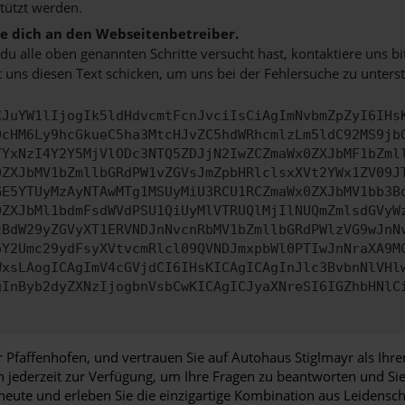
tützt werden.
 dich an den Webseitenbetreiber.
u alle oben genannten Schritte versucht hast, kontaktiere uns 
 uns diesen Text schicken, um uns bei der Fehlersuche zu unterst
CJuYW1lIjogIk5ldHdvcmtFcnJvciIsCiAgImNvbmZpZyI6IHs
0cHM6Ly9hcGkueC5ha3MtcHJvZC5hdWRhcmlzLm5ldC92MS9jb
TYxNzI4Y2Y5MjVlODc3NTQ5ZDJjN2IwZCZmaWx0ZXJbMF1bZml
0ZXJbMV1bZmllbGRdPW1vZGVsJmZpbHRlclsxXVt2YWx1ZV09J
GE5YTUyMzAyNTAwMTg1MSUyMiU3RCU1RCZmaWx0ZXJbMV1bb3B
0ZXJbMl1bdmFsdWVdPSU1QiUyMlVTRUQlMjIlNUQmZmlsdGVyW
zBdW29yZGVyXT1ERVNDJnNvcnRbMV1bZmllbGRdPWlzVG9wJnN
pY2Umc29ydFsyXVtvcmRlcl09QVNDJmxpbWl0PTIwJnNraXA9M
WxsLAogICAgImV4cGVjdCI6IHsKICAgICAgInJlc3BvbnNlVHl
gInByb2dyZXNzIjogbnVsbCwKICAgICJyaXNreSI6IGZhbHNlC
 Pfaffenhofen, und vertrauen Sie auf Autohaus Stiglmayr als Ihr
en jederzeit zur Verfügung, um Ihre Fragen zu beantworten und 
eute und erleben Sie die einzigartige Kombination aus Leidensch