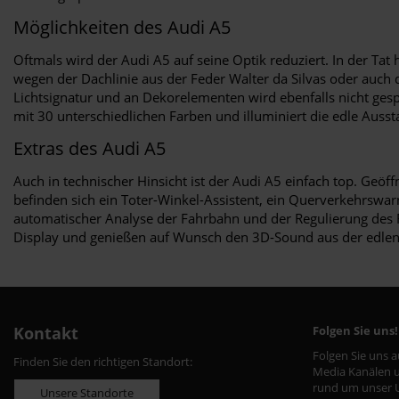
Möglichkeiten des Audi A5
Oftmals wird der Audi A5 auf seine Optik reduziert. In der Ta
wegen der Dachlinie aus der Feder Walter da Silvas oder auch
Lichtsignatur und an Dekorelementen wird ebenfalls nicht ge
mit 30 unterschiedlichen Farben und illuminiert die edle Auss
Extras des Audi A5
Auch in technischer Hinsicht ist der Audi A5 einfach top. Geöf
befinden sich ein Toter-Winkel-Assistent, ein Querverkehrswarne
automatischer Analyse der Fahrbahn und der Regulierung des F
Display und genießen auf Wunsch den 3D-Sound aus der edlen
Kontakt
Folgen Sie uns!
Folgen Sie uns 
Finden Sie den richtigen Standort:
Media Kanälen u
rund um unser 
Unsere Standorte