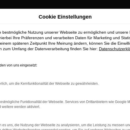
Cookie Einstellungen
Pfaffenhofen Top-Angebote
ie bestmögliche Nutzung unserer Webseite zu ermöglichen und unsere
wagen für Pfaffen
hierbei Ihre Präferenzen und verarbeiten Daten für Marketing und Stati
einem späteren Zeitpunkt Ihre Meinung ändern, können Sie die Einwillig
en zum Umfang der Datenverarbeitung finden Sie hier:
Datenschutzerkl
en von uns eingesetzt:
r Pfaffenhofen erhalten Sie im Au
rlich, um die Kernfunktionalität der Webseite zu gewährleisten.
aufstelle für exzellente Audi A5 Gebrauchtwagen Fahrzeuge für 
rauchtwagen zu präsentieren, die höchste Standards in Sachen Qua
ile geht. Erfahren Sie mehr über unsere beeindruckende Audi A
estmögliche Funktionalität der Webseite. Services von Drittanbietern wie Google 
.
eitere werden aktiviert.
 es uns, die Nutzung der Webseite zu analysieren, um die Leistung zu messen u