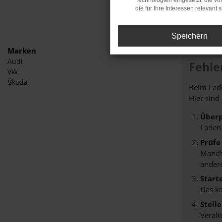
Technologien eingesetzt, die v
die für Ihre Interessen relevant s
Speichern
Marken
Audi
Fehle
VW
Škoda
Beim Lade
Hier sind
Überp
Laden
Prüfe
Manche
andere
Start
Das k
Stell
Veralt