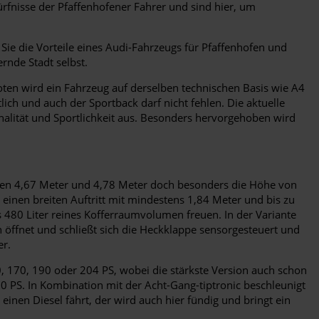
fnisse der Pfaffenhofener Fahrer und sind hier, um
 Sie die Vorteile eines Audi-Fahrzeugs für Pfaffenhofen und
ernde Stadt selbst.
boten wird ein Fahrzeug auf derselben technischen Basis wie A4
lich und auch der Sportback darf nicht fehlen. Die aktuelle
nalität und Sportlichkeit aus. Besonders hervorgehoben wird
schen 4,67 Meter und 4,78 Meter doch besonders die Höhe von
inen breiten Auftritt mit mindestens 1,84 Meter und bis zu
480 Liter reines Kofferraumvolumen freuen. In der Variante
ch öffnet und schließt sich die Heckklappe sensorgesteuert und
er.
0, 170, 190 oder 204 PS, wobei die stärkste Version auch schon
50 PS. In Kombination mit der Acht-Gang-tiptronic beschleunigt
inen Diesel fährt, der wird auch hier fündig und bringt ein