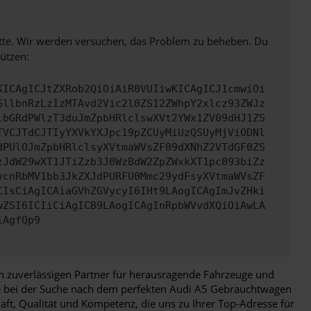
bitte. Wir werden versuchen, das Problem zu beheben. Du
ützen:
KICAgICJtZXRob2QiOiAiR0VUIiwKICAgICJ1cmwiOi
GllbnRzLzIzMTAvd2Vic2l0ZS12ZWhpY2xlcz93ZWJz
lbGRdPWlzT3duJmZpbHRlclswXVt2YWx1ZV09dHJ1ZS
TVCJTdCJTIyYXVkYXJpc19pZCUyMiUzQSUyMjViODNl
dPUlOJmZpbHRlclsyXVtmaWVsZF09dXNhZ2VTdGF0ZS
zJdW29wXT1JTiZzb3J0WzBdW2ZpZWxkXT1pc093biZz
vcnRbMV1bb3JkZXJdPURFU0Mmc29ydFsyXVtmaWVsZF
CIsCiAgICAiaGVhZGVycyI6IHt9LAogICAgImJvZHki
wZSI6ICIiCiAgICB9LAogICAgInRpbWVvdXQiOiAwLA
iAgfQp9
en zuverlässigen Partner für herausragende Fahrzeuge und
Sie bei der Suche nach dem perfekten Audi A5 Gebrauchtwagen
aft, Qualität und Kompetenz, die uns zu Ihrer Top-Adresse für