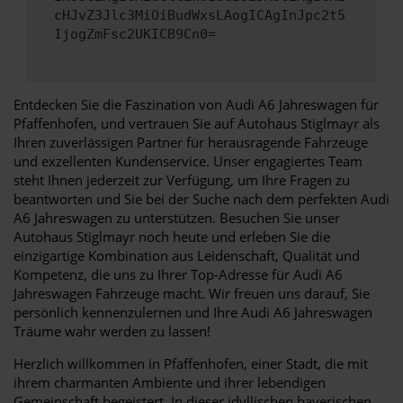
cHJvZ3Jlc3MiOiBudWxsLAogICAgInJpc2t5
IjogZmFsc2UKICB9Cn0=
Entdecken Sie die Faszination von Audi A6 Jahreswagen für
Pfaffenhofen, und vertrauen Sie auf Autohaus Stiglmayr als
Ihren zuverlässigen Partner für herausragende Fahrzeuge
und exzellenten Kundenservice. Unser engagiertes Team
steht Ihnen jederzeit zur Verfügung, um Ihre Fragen zu
beantworten und Sie bei der Suche nach dem perfekten Audi
A6 Jahreswagen zu unterstützen. Besuchen Sie unser
Autohaus Stiglmayr noch heute und erleben Sie die
einzigartige Kombination aus Leidenschaft, Qualität und
Kompetenz, die uns zu Ihrer Top-Adresse für Audi A6
Jahreswagen Fahrzeuge macht. Wir freuen uns darauf, Sie
persönlich kennenzulernen und Ihre Audi A6 Jahreswagen
Träume wahr werden zu lassen!
Herzlich willkommen in Pfaffenhofen, einer Stadt, die mit
ihrem charmanten Ambiente und ihrer lebendigen
Gemeinschaft begeistert. In dieser idyllischen bayerischen