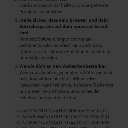
Das kann manchmal helfen, vorübergehende
Probleme zu beheben.
Stelle sicher, dass dein Browser und dein
Betriebssystem auf dem neuesten Stand
sind.
Veraltete Software birgt nicht nur ein
Sicherheitsrisiko, sondern kann auch dazu
führen, dass bestimmte Funktionen nicht mehr
unterstützt werden.
Wende dich an den Webseitenbetreiber.
Wenn du alle oben genannten Schritte versucht
hast, kontaktiere uns bitte. Wir werden
versuchen, das Problem zu beheben. Du kannst
uns diesen Text schicken, um uns bei der
Fehlersuche zu unterstützen:
ewogICJuYW1lIjogIk5ldHdvcmtFcnJvciIs
CiAgImNvbmZpZyI6IHsKICAgICJtZXRob2Qi
OiAiR0VUIiwKICAgICJ1cmwiOiAiaHR0cHM6