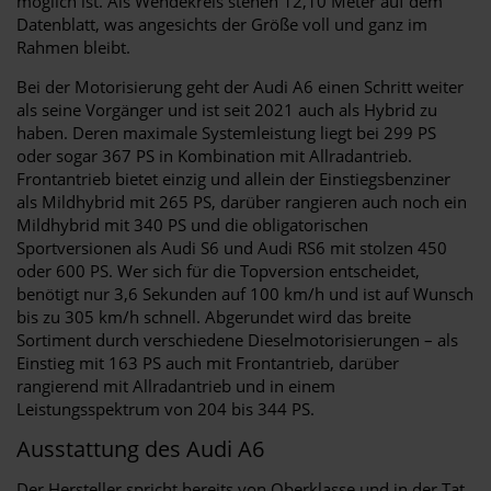
möglich ist. Als Wendekreis stehen 12,10 Meter auf dem
Datenblatt, was angesichts der Größe voll und ganz im
Rahmen bleibt.
Bei der Motorisierung geht der Audi A6 einen Schritt weiter
als seine Vorgänger und ist seit 2021 auch als Hybrid zu
haben. Deren maximale Systemleistung liegt bei 299 PS
oder sogar 367 PS in Kombination mit Allradantrieb.
Frontantrieb bietet einzig und allein der Einstiegsbenziner
als Mildhybrid mit 265 PS, darüber rangieren auch noch ein
Mildhybrid mit 340 PS und die obligatorischen
Sportversionen als Audi S6 und Audi RS6 mit stolzen 450
oder 600 PS. Wer sich für die Topversion entscheidet,
benötigt nur 3,6 Sekunden auf 100 km/h und ist auf Wunsch
bis zu 305 km/h schnell. Abgerundet wird das breite
Sortiment durch verschiedene Dieselmotorisierungen – als
Einstieg mit 163 PS auch mit Frontantrieb, darüber
rangierend mit Allradantrieb und in einem
Leistungsspektrum von 204 bis 344 PS.
Ausstattung des Audi A6
Der Hersteller spricht bereits von Oberklasse und in der Tat