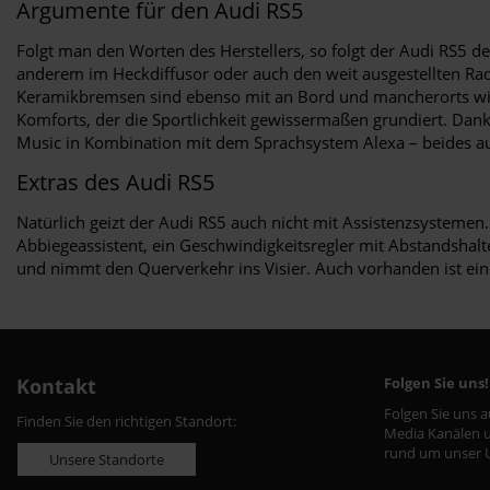
Argumente für den Audi RS5
Folgt man den Worten des Herstellers, so folgt der Audi RS5 de
anderem im Heckdiffusor oder auch den weit ausgestellten R
Keramikbremsen sind ebenso mit an Bord und mancherorts wird
Komforts, der die Sportlichkeit gewissermaßen grundiert. Dan
Music in Kombination mit dem Sprachsystem Alexa – beides a
Extras des Audi RS5
Natürlich geizt der Audi RS5 auch nicht mit Assistenzsysteme
Abbiegeassistent, ein Geschwindigkeitsregler mit Abstandshal
und nimmt den Querverkehr ins Visier. Auch vorhanden ist ein
Kontakt
Folgen Sie uns!
Folgen Sie uns 
Finden Sie den richtigen Standort:
Media Kanälen u
rund um unser 
Unsere Standorte