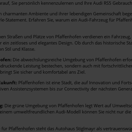
rauf, Sie persönlich kennenzulernen und Ihre Audi RS5 Gebrau
em charmanten Ambiente und ihrer lebendigen Gemeinschaft begeis
yle-Statement. Erfahren Sie, warum ein Audi-Fahrzeug für Pfaffenh
en Straßen und Plätze von Pfaffenhofen verdienen ein Fahrzeug, d
für ein zeitloses und elegantes Design. Ob durch das historische
n Stil und Klasse.
ofen:
Die abwechslungsreiche Umgebung von Pfaffenhofen erforde
indruckende Leistung bestechen, sondern auch mit fortschrittlich
bringt Sie sicher und komfortabel ans Ziel.
Zukunft:
Pfaffenhofen ist eine Stadt, die auf Innovation und Fortsc
tiven Assistenzsystemen bis zur Connectivity der nächsten Gener
g:
Die grüne Umgebung von Pfaffenhofen legt Wert auf Umweltsch
it einem umweltfreundlichen Audi-Modell können Sie nicht nur di
für Pfaffenhofen steht das Autohaus Stiglmayr als vertrauenswür