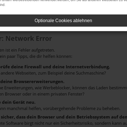
on dritten Werbetreibenden verwendet werden, um Sie auf anderen Webseiten zu ve
ind.
Optionale Cookies ablehnen
r: Network Error
n ist ein Fehler aufgetreten.
 ein paar Tipps, die dir helfen können:
rüfe deine Firewall und deine Internetverbindung.
 andere Webseiten, zum Beispiel deine Suchmaschine?
 deine Browsererweiterungen.
 Erweiterungen, wie Werbeblocker, können das Laden bestimmter 
n Browser oder in einem privaten Fenster?
e dein Gerät neu.
ann manchmal helfen, vorübergehende Probleme zu beheben.
e sicher, dass dein Browser und dein Betriebssystem auf de
ete Software birgt nicht nur ein Sicherheitsrisiko, sondern kann