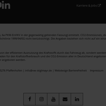
Karriere & Jobs
 6a PKW-EnVKV in der gegenwärtig geltenden Fassung) ermittelt. CO2-Emmisionen, die 
htlinie 1999/94/EG nicht berücksichtigt. Die Angaben beziehen sich nicht auf ein ein
von der effizienten Ausnutzung des Kraftstoffs durch das Fahrzeug ab, sondern werd
faden für den Kraftstoffverbrauch und die CO2-Emission aller in Deutschland angebote
er angeboten werden.
5276 Pfaffenhofen | info@vw-stiglmayr.de |
Webdesign
Barrierefreiheit
Impressum