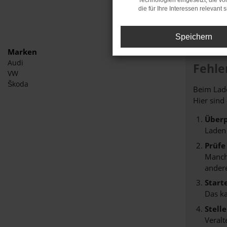
Technologien eingesetzt, die v
die für Ihre Interessen relevant s
Speichern
Marken
Audi
Fehle
VW
Škoda
Beim Lade
Hier sind
Überp
Laden
Prüfe
Manche
andere
Start
Das k
Stell
Veralt