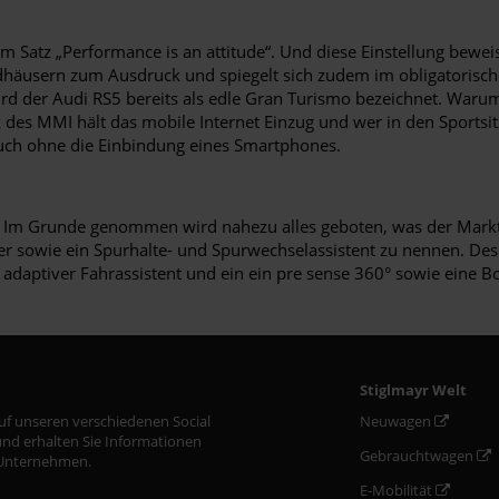
m Satz „Performance is an attitude“. Und diese Einstellung bewei
adhäusern zum Ausdruck und spiegelt sich zudem im obligatoris
 der Audi RS5 bereits als edle Gran Turismo bezeichnet. Warum
k des MMI hält das mobile Internet Einzug und wer in den Sports
uch ohne die Einbindung eines Smartphones.
n. Im Grunde genommen wird nahezu alles geboten, was der Markt 
ter sowie ein Spurhalte- und Spurwechselassistent zu nennen. De
 adaptiver Fahrassistent und ein ein pre sense 360° sowie eine
Stiglmayr Welt
auf unseren verschiedenen Social
Neuwagen
nd erhalten Sie Informationen
Gebrauchtwagen
Unternehmen.
E-Mobilität