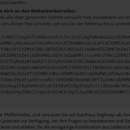
tützt werden.
 dich an den Webseitenbetreiber.
u alle oben genannten Schritte versucht hast, kontaktiere uns 
 uns diesen Text schicken, um uns bei der Fehlersuche zu unterst
CJuYW1lIjogIk5ldHdvcmtFcnJvciIsCiAgImNvbmZpZyI6IHs
0cHM6Ly9hcGkueC5ha3MtcHJvZC5hdWRhcmlzLm5ldC92MS9jb
TYxNzI4Y2Y5MjVlODc3NTQ5ZDJjN2IwZCZmaWx0ZXJbMF1bZml
0ZXJbMV1bZmllbGRdPW1vZGVsJmZpbHRlclsxXVt2YWx1ZV09J
GE5YTUyMzAyNTAwMjFlZCUyMiU3RCU1RCZmaWx0ZXJbMV1bb3B
0ZXJbMl1bdmFsdWVdPSU1QiUyMlVTRUQlMjIlNUQmZmlsdGVyW
zBdW29yZGVyXT1ERVNDJnNvcnRbMV1bZmllbGRdPWlzVG9wJnN
pY2Umc29ydFsyXVtvcmRlcl09QVNDJmxpbWl0PTIwJnNraXA9M
WxsLAogICAgImV4cGVjdCI6IHsKICAgICAgInJlc3BvbnNlVHl
gInByb2dyZXNzIjogbnVsbCwKICAgICJyaXNreSI6IGZhbHNlC
r Pfaffenhofen, und vertrauen Sie auf Autohaus Stiglmayr als Ih
en jederzeit zur Verfügung, um Ihre Fragen zu beantworten und 
eute und erleben Sie die einzigartige Kombination aus Leidensch