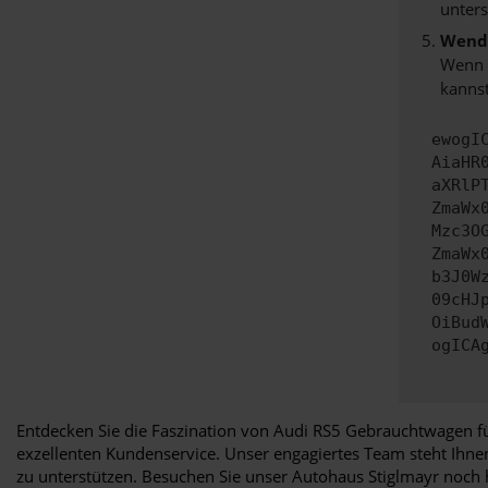
unters
Wende
Wenn d
kannst
ewogI
AiaHR
aXRlP
ZmaWx
Mzc3O
ZmaWx
b3J0W
09cHJ
OiBud
ogICA
Entdecken Sie die Faszination von Audi RS5 Gebrauchtwagen fü
exzellenten Kundenservice. Unser engagiertes Team steht Ihn
zu unterstützen. Besuchen Sie unser Autohaus Stiglmayr noch h