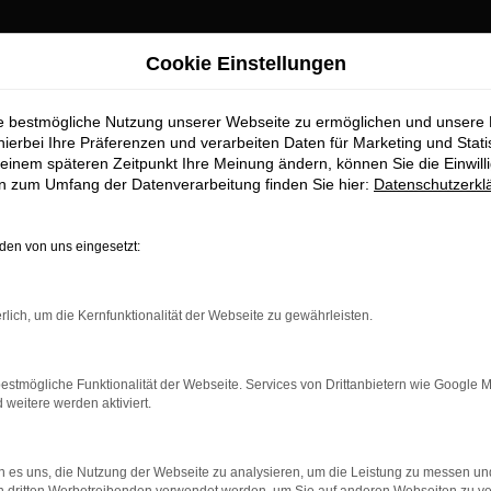
Cookie Einstellungen
r Pfaffenhofen Top-Angebote
ie bestmögliche Nutzung unserer Webseite zu ermöglichen und unsere
twagen für Pfaffe
hierbei Ihre Präferenzen und verarbeiten Daten für Marketing und Stati
einem späteren Zeitpunkt Ihre Meinung ändern, können Sie die Einwillig
en zum Umfang der Datenverarbeitung finden Sie hier:
Datenschutzerkl
en von uns eingesetzt:
ür Pfaffenhofen erhalten Sie im A
rlich, um die Kernfunktionalität der Webseite zu gewährleisten.
aufstelle für exzellente Audi RS5 Gebrauchtwagen Fahrzeuge für
brauchtwagen zu präsentieren, die höchste Standards in Sachen Qu
ile geht. Erfahren Sie mehr über unsere beeindruckende Audi R
estmögliche Funktionalität der Webseite. Services von Drittanbietern wie Google 
t.
eitere werden aktiviert.
 es uns, die Nutzung der Webseite zu analysieren, um die Leistung zu messen u