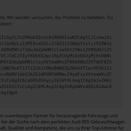
bitte. Wir werden versuchen, das Problem zu beheben. Du
ützen:
KICAgICJtZXRob2QiOiAiR0VUIiwKICAgICJ1cmwiOi
GllbnRzLzIzMTAvd2Vic2l0ZS12ZWhpY2xlcz93ZWJz
lbGRdPWlzT3duJmZpbHRlclswXVt2YWx1ZV09dHJ1ZS
TVCJTdCJTIyYXVkYXJpc19pZCUyMiUzQSUyMjViODNl
dPUlOJmZpbHRlclsyXVtmaWVsZF09dXNhZ2VTdGF0ZS
zJdW29wXT1JTiZzb3J0WzBdW2ZpZWxkXT1pc093biZz
vcnRbMV1bb3JkZXJdPURFU0Mmc29ydFsyXVtmaWVsZF
CIsCiAgICAiaGVhZGVycyI6IHt9LAogICAgImJvZHki
wZSI6ICIiCiAgICB9LAogICAgInRpbWVvdXQiOiAwLA
iAgfQp9
ren zuverlässigen Partner für herausragende Fahrzeuge und
Sie bei der Suche nach dem perfekten Audi RS5 Gebrauchtwagen
aft, Qualität und Kompetenz, die uns zu Ihrer Top-Adresse für