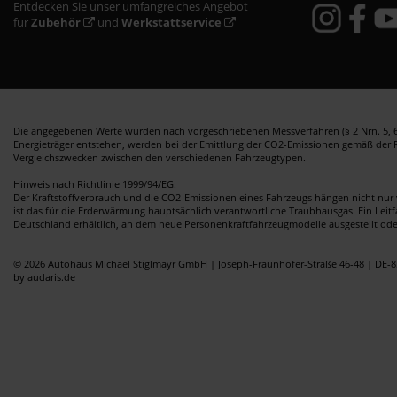
Entdecken Sie unser umfangreiches Angebot
für
Zubehör
und
Werkstattservice
Die angegebenen Werte wurden nach vorgeschriebenen Messverfahren (§ 2 Nrn. 5, 6,
Energieträger entstehen, werden bei der Emittlung der CO2-Emissionen gemäß der Ric
Vergleichszwecken zwischen den verschiedenen Fahrzeugtypen.
Hinweis nach Richtlinie 1999/94/EG:
Der Kraftstoffverbrauch und die CO2-Emissionen eines Fahrzeugs hängen nicht nur 
ist das für die Erderwärmung hauptsächlich verantwortliche Traubhausgas. Ein Leit
Deutschland erhältlich, an dem neue Personenkraftfahrzeugmodelle ausgestellt od
© 2026 Autohaus Michael Stiglmayr GmbH | Joseph-Fraunhofer-Straße 46-48 | DE-8
by audaris.de