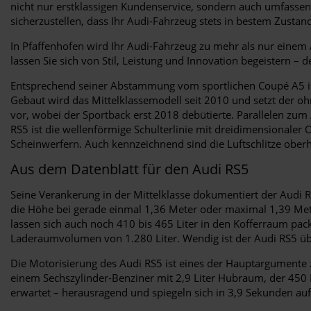
nicht nur erstklassigen Kundenservice, sondern auch umfassen
sicherzustellen, dass Ihr Audi-Fahrzeug stets in bestem Zustand 
In Pfaffenhofen wird Ihr Audi-Fahrzeug zu mehr als nur einem A
lassen Sie sich von Stil, Leistung und Innovation begeistern – 
Entsprechend seiner Abstammung vom sportlichen Coupé A5 ist 
Gebaut wird das Mittelklassemodell seit 2010 und setzt der o
vor, wobei der Sportback erst 2018 debütierte. Parallelen zum
RS5 ist die wellenförmige Schulterlinie mit dreidimensionaler
Scheinwerfern. Auch kennzeichnend sind die Luftschlitze oberha
Aus dem Datenblatt für den Audi RS5
Seine Verankerung in der Mittelklasse dokumentiert der Audi R
die Höhe bei gerade einmal 1,36 Meter oder maximal 1,39 Mete
lassen sich auch noch 410 bis 465 Liter in den Kofferraum pac
Laderaumvolumen von 1.280 Liter. Wendig ist der Audi RS5 übr
Die Motorisierung des Audi RS5 ist eines der Hauptargumente 
einem Sechszylinder-Benziner mit 2,9 Liter Hubraum, der 450 P
erwartet – herausragend und spiegeln sich in 3,9 Sekunden au