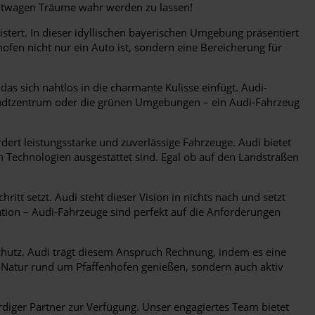
chtwagen Träume wahr werden zu lassen!
tert. In dieser idyllischen bayerischen Umgebung präsentiert
ofen nicht nur ein Auto ist, sondern eine Bereicherung für
as sich nahtlos in die charmante Kulisse einfügt. Audi-
 Stadtzentrum oder die grünen Umgebungen – ein Audi-Fahrzeug
rt leistungsstarke und zuverlässige Fahrzeuge. Audi bietet
en Technologien ausgestattet sind. Egal ob auf den Landstraßen
hritt setzt. Audi steht dieser Vision in nichts nach und setzt
ation – Audi-Fahrzeuge sind perfekt auf die Anforderungen
utz. Audi trägt diesem Anspruch Rechnung, indem es eine
e Natur rund um Pfaffenhofen genießen, sondern auch aktiv
diger Partner zur Verfügung. Unser engagiertes Team bietet