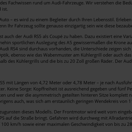
des Fachwissen rund um Audi-Fahrzeuge. Wir verstehen die Bedür
ist.
uto – es wird zu einem Begleiter durch Ihren Lebensstil. Erleben
denn Ihr Fahrzeug sollte genauso einzigartig sein wie diese bezaub
auch der Audi RS5 als Coupé zu haben. Dazu existiert eine Vari
hnehin sportlichen Auslegung des A5 gewissermaßen die Krone auf
 Audi RS4 sind durchaus vorhanden, die Unterschiede zeigen sich 
 Optik, ebenso wie das Wabenmuster am Kühlergrill oder auch das
lb des Kühlergrills und die bis zu 20 Zoll großen Räder. Der Audi
S5 mit Längen von 4,72 Meter oder 4,78 Meter – je nach Ausführu
r. Keine Sorge: Kopffreiheit ist ausreichend gegeben und fünf P
ken und wer die asymmetrisch geteilten hinteren Sitze komplett 
igens auch, was sich am erstaunlich geringen Wendekreis von 11
zugunsten dieses Modells. Der Frontmotor wird weit vorn eingeb
S auf die Straße bringt. Gefahren wird durchweg mit Allradantrie
f 100 km/h sowie einer maximalen Geschwindigkeit von bis zu 28