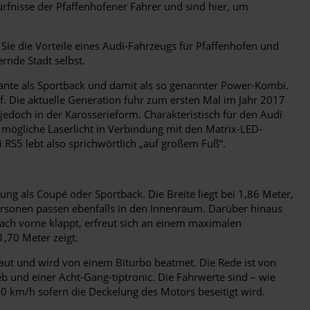
fnisse der Pfaffenhofener Fahrer und sind hier, um
 Sie die Vorteile eines Audi-Fahrzeugs für Pfaffenhofen und
ernde Stadt selbst.
ante als Sportback und damit als so genannter Power-Kombi.
. Die aktuelle Generation fuhr zum ersten Mal im Jahr 2017
jedoch in der Karosserieform. Charakteristisch für den Audi
 mögliche Laserlicht in Verbindung mit den Matrix-LED-
 RS5 lebt also sprichwörtlich „auf großem Fuß“.
ng als Coupé oder Sportback. Die Breite liegt bei 1,86 Meter,
ersonen passen ebenfalls in den Innenraum. Darüber hinaus
nach vorne klappt, erfreut sich an einem maximalen
,70 Meter zeigt.
aut und wird von einem Biturbo beatmet. Die Rede ist von
b und einer Acht-Gang-tiptronic. Die Fahrwerte sind – wie
0 km/h sofern die Deckelung des Motors beseitigt wird.