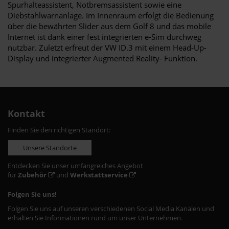
Spurhalteassistent, Notbremsassistent sowie eine
Diebstahlwarnanlage. Im Innenraum erfolgt die Bedienung
über die bewährten Slider aus dem Golf 8 und das mobile
Internet ist dank einer fest integrierten e-Sim durchweg
nutzbar. Zuletzt erfreut der VW ID.3 mit einem Head-Up-
Display und integrierter Augmented Reality- Funktion.
Kontakt
Finden Sie den richtigen Standort:
Unsere Standorte
Entdecken Sie unser umfangreiches Angebot
für
Zubehör
und
Werkstattservice
Folgen Sie uns!
Folgen Sie uns auf unseren verschiedenen Social Media Kanälen und
erhalten Sie Informationen rund um unser Unternehmen.