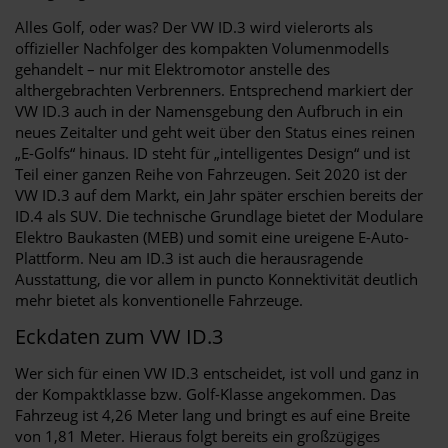
Alles Golf, oder was? Der VW ID.3 wird vielerorts als
offizieller Nachfolger des kompakten Volumenmodells
gehandelt – nur mit Elektromotor anstelle des
althergebrachten Verbrenners. Entsprechend markiert der
VW ID.3 auch in der Namensgebung den Aufbruch in ein
neues Zeitalter und geht weit über den Status eines reinen
„E-Golfs“ hinaus. ID steht für „intelligentes Design“ und ist
Teil einer ganzen Reihe von Fahrzeugen. Seit 2020 ist der
VW ID.3 auf dem Markt, ein Jahr später erschien bereits der
ID.4 als SUV. Die technische Grundlage bietet der Modulare
Elektro Baukasten (MEB) und somit eine ureigene E-Auto-
Plattform. Neu am ID.3 ist auch die herausragende
Ausstattung, die vor allem in puncto Konnektivität deutlich
mehr bietet als konventionelle Fahrzeuge.
Eckdaten zum VW ID.3
Wer sich für einen VW ID.3 entscheidet, ist voll und ganz in
der Kompaktklasse bzw. Golf-Klasse angekommen. Das
Fahrzeug ist 4,26 Meter lang und bringt es auf eine Breite
von 1,81 Meter. Hieraus folgt bereits ein großzügiges