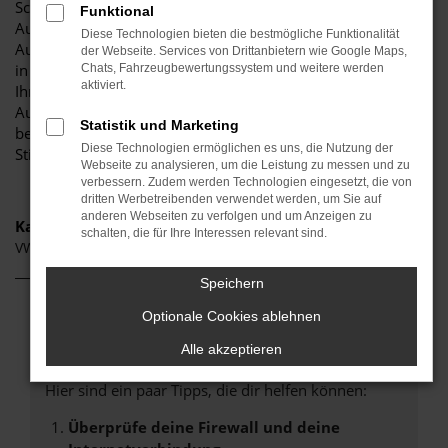
Schrobenhausen und Umgebung! Unser renommiertes
Funktional
Autohaus ist stolz darauf, Ihnen eine herausragende
Diese Technologien bieten die bestmögliche Funktionalität
Auswahl an VW ID.3 zu präsentieren, die höchste Standards
der Webseite. Services von Drittanbietern wie Google Maps,
in Sachen Qualität und Leistung erfüllen. Wir sind seit Jahren
Chats, Fahrzeugbewertungssystem und weitere werden
aktiviert.
Ihr vertrauenswürdiger Partner, wenn es um erstklassige
Automobile geht. Erfahren Sie mehr über unsere
Statistik und Marketing
beeindruckende VW ID.3 Flotte und warum Autohaus
Diese Technologien ermöglichen es uns, die Nutzung der
Stiglmayr die bevorzugte Adresse für VW ID.3 Liebhaber ist.
Webseite zu analysieren, um die Leistung zu messen und zu
verbessern. Zudem werden Technologien eingesetzt, die von
dritten Werbetreibenden verwendet werden, um Sie auf
anderen Webseiten zu verfolgen und um Anzeigen zu
Kategorie
schalten, die für Ihre Interessen relevant sind.
VW ID.3 Gebrauchtwagen Schrobenhausen
Speichern
Optionale Cookies ablehnen
Fehler: Network Error
Alle akzeptieren
Beim Laden ist ein Fehler aufgetreten.
Hier sind ein paar Tipps, die dir helfen können:
Überprüfe deine Firewall und deine