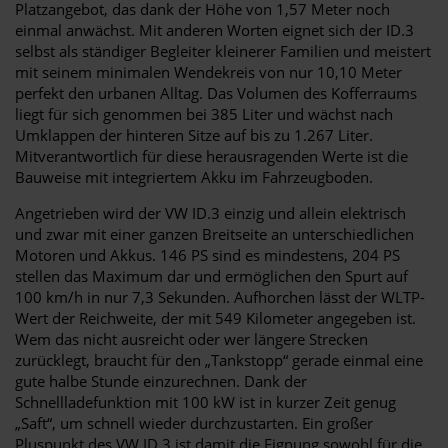
Platzangebot, das dank der Höhe von 1,57 Meter noch
einmal anwächst. Mit anderen Worten eignet sich der ID.3
selbst als ständiger Begleiter kleinerer Familien und meistert
mit seinem minimalen Wendekreis von nur 10,10 Meter
perfekt den urbanen Alltag. Das Volumen des Kofferraums
liegt für sich genommen bei 385 Liter und wächst nach
Umklappen der hinteren Sitze auf bis zu 1.267 Liter.
Mitverantwortlich für diese herausragenden Werte ist die
Bauweise mit integriertem Akku im Fahrzeugboden.
Angetrieben wird der VW ID.3 einzig und allein elektrisch
und zwar mit einer ganzen Breitseite an unterschiedlichen
Motoren und Akkus. 146 PS sind es mindestens, 204 PS
stellen das Maximum dar und ermöglichen den Spurt auf
100 km/h in nur 7,3 Sekunden. Aufhorchen lässt der WLTP-
Wert der Reichweite, der mit 549 Kilometer angegeben ist.
Wem das nicht ausreicht oder wer längere Strecken
zurücklegt, braucht für den „Tankstopp“ gerade einmal eine
gute halbe Stunde einzurechnen. Dank der
Schnellladefunktion mit 100 kW ist in kurzer Zeit genug
„Saft“, um schnell wieder durchzustarten. Ein großer
Pluspunkt des VW ID.3 ist damit die Eignung sowohl für die