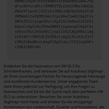
U0Mmc29ydFsxXVtmaWVsZF09aXNUb3Amc29y
dFsxXVtvcmRlcl09REVTQyZzb3J0WzJdW2Zp
ZWxkXT1wcmljZSZzb3J0WzJdW29yZGVyXT1B
U0MmbGltaXQ9MjAmc2tpcD0wIiwKICAgICJo
ZWFkZXJzIjoge30sCiAgICAiYm9keSI6IG51
bGwsCiAgICAiZXhwZWN0IjogewogICAgICAi
cmVzcG9uc2VUeXBlIjogIiIKICAgIH0sCiAg
ICAidGltZW91dCI6IDAsCiAgICAicHJvZ3Jl
c3MiOiBudWxsLAogICAgInJpc2t5IjogZmFs
c2UKICB9Cn0=
Entdecken Sie die Faszination von VW ID.3 für
Schrobenhausen, und vertrauen Sie auf Autohaus Stiglmayr
als Ihren zuverlässigen Partner für herausragende Fahrzeuge
und exzellenten Kundenservice. Unser engagiertes Team
steht Ihnen jederzeit zur Verfügung, um Ihre Fragen zu
beantworten und Sie bei der Suche nach dem perfekten VW
ID.3 zu unterstützen. Besuchen Sie unser Autohaus
Stiglmayr noch heute und erleben Sie die einzigartige
Kombination aus Leidenschaft, Qualität und Kompetenz, die