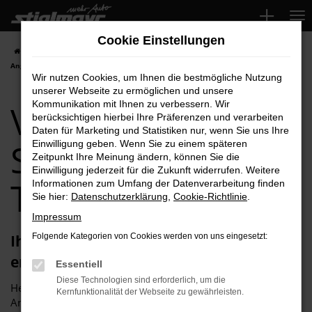
Zum
Hauptinhalt
Cookie Einstellungen
springen
Startseite
Schrobenhausen
VW
VW ID.3 für Schrobenhausen Top-
Angebote
Wir nutzen Cookies, um Ihnen die bestmögliche Nutzung
unserer Webseite zu ermöglichen und unsere
VW ID.3 für
Kommunikation mit Ihnen zu verbessern. Wir
berücksichtigen hierbei Ihre Präferenzen und verarbeiten
Daten für Marketing und Statistiken nur, wenn Sie uns Ihre
Schrobenhausen
Einwilligung geben. Wenn Sie zu einem späteren
Zeitpunkt Ihre Meinung ändern, können Sie die
Einwilligung jederzeit für die Zukunft widerrufen. Weitere
Top-Angebote
Informationen zum Umfang der Datenverarbeitung finden
Sie hier:
Datenschutzerklärung
,
Cookie-Richtlinie
.
Impressum
Ihren VW ID.3 für Schrobenhausen
Folgende Kategorien von Cookies werden von uns eingesetzt:
erhalten Sie im Autohaus Stiglmayr
Essentiell
Diese Technologien sind erforderlich, um die
Herzlich willkommen bei Autohaus Stiglmayr – Ihre erste
Kernfunktionalität der Webseite zu gewährleisten.
Anlaufstelle für exzellente VW ID.3 Fahrzeuge für