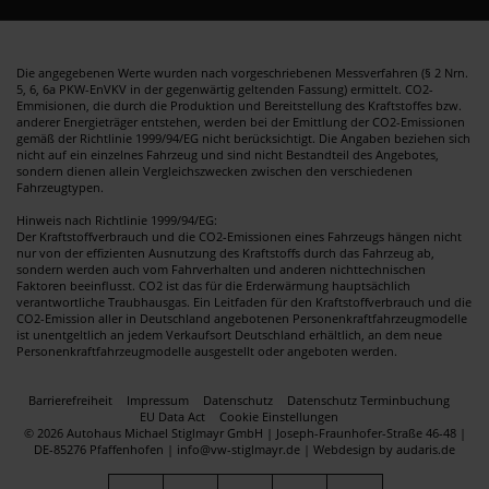
Die angegebenen Werte wurden nach vorgeschriebenen Messverfahren (§ 2 Nrn.
5, 6, 6a PKW-EnVKV in der gegenwärtig geltenden Fassung) ermittelt. CO2-
Emmisionen, die durch die Produktion und Bereitstellung des Kraftstoffes bzw.
anderer Energieträger entstehen, werden bei der Emittlung der CO2-Emissionen
gemäß der Richtlinie 1999/94/EG nicht berücksichtigt. Die Angaben beziehen sich
nicht auf ein einzelnes Fahrzeug und sind nicht Bestandteil des Angebotes,
sondern dienen allein Vergleichszwecken zwischen den verschiedenen
Fahrzeugtypen.
Hinweis nach Richtlinie 1999/94/EG:
Der Kraftstoffverbrauch und die CO2-Emissionen eines Fahrzeugs hängen nicht
nur von der effizienten Ausnutzung des Kraftstoffs durch das Fahrzeug ab,
sondern werden auch vom Fahrverhalten und anderen nichttechnischen
Faktoren beeinflusst. CO2 ist das für die Erderwärmung hauptsächlich
verantwortliche Traubhausgas. Ein Leitfaden für den Kraftstoffverbrauch und die
CO2-Emission aller in Deutschland angebotenen Personenkraftfahrzeugmodelle
ist unentgeltlich an jedem Verkaufsort Deutschland erhältlich, an dem neue
Personenkraftfahrzeugmodelle ausgestellt oder angeboten werden.
Barrierefreiheit
Impressum
Datenschutz
Datenschutz Terminbuchung
EU Data Act
Cookie Einstellungen
© 2026 Autohaus Michael Stiglmayr GmbH | Joseph-Fraunhofer-Straße 46-48 |
DE-85276 Pfaffenhofen | info@vw-stiglmayr.de |
Webdesign by audaris.de