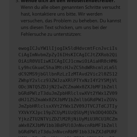
Wende dich an den Webseitenbetreiber.
Wenn du alle oben genannten Schritte versucht
hast, kontaktiere uns bitte. Wir werden
versuchen, das Problem zu beheben. Du kannst
uns diesen Text schicken, um uns bei der
Fehlersuche zu unterstützen:
ewogICJuYW1lIjogIk5ldHdvcmtFcnJvciIs
CiAgImNvbmZpZyI6IHsKICAgICJtZXRob2Qi
OiAiR0VUIiwKICAgICJ1cmwiOiAiaHR0cHM6
Ly9hcGkueC5ha3MtcHJvZC5hdWRhcmlzLm5l
dC92MS9jbGllbnRzLzIzMTAvd2Vic2l0ZS12
ZWhpY2xlcz93ZWJzaXRlPTYxNzI4Y2Y5MjVl
ODc3NTQ5ZDJjN2IwZCZmaWx0ZXJbMF1bZmll
bGRdPWlzT3duJmZpbHRlclswXVt2YWx1ZV09
dHJ1ZSZmaWx0ZXJbMV1bZmllbGRdPW1vZGVs
JmZpbHRlclsxXVt2YWx1ZV09JTVCJTdCJTIy
YXVkYXJpc19pZCUyMiUzQSUyMjVkODQ4ODZk
YjkzZTU2NTViZDZlM2RjNiUyMiU3RCU1RCZm
aWx0ZXJbMV1bb3BdPUlOJnNvcnRbMF1bZmll
bGRdPWlzT3duJnNvcnRbMF1bb3JkZXJdPURF