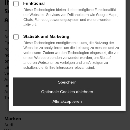
Ihren VW ID.4 Tageszulassung für
Funktional
Schrobenhausen erhalten Sie im
Diese Technologien bieten die bestmögliche Funktionalität
der Webseite. Services von Drittanbietern wie Google Maps,
Autohaus Stiglmayr
Chats, Fahrzeugbewertungssystem und weitere werden
aktiviert.
Herzlich willkommen bei Autohaus Stiglmayr – Ihre erste
Anlaufstelle für exzellente VW ID.4 Tageszulassung
Statistik und Marketing
Fahrzeuge für Schrobenhausen und Umgebung! Unser
Diese Technologien ermöglichen es uns, die Nutzung der
renommiertes Autohaus ist stolz darauf, Ihnen eine
Webseite zu analysieren, um die Leistung zu messen und zu
verbessern. Zudem werden Technologien eingesetzt, die von
herausragende Auswahl an VW ID.4 Tageszulassung zu
dritten Werbetreibenden verwendet werden, um Sie auf
präsentieren, die höchste Standards in Sachen Qualität und
anderen Webseiten zu verfolgen und um Anzeigen zu
Leistung erfüllen. Wir sind seit Jahren Ihr
schalten, die für Ihre Interessen relevant sind.
vertrauenswürdiger Partner, wenn es um erstklassige
Automobile geht. Erfahren Sie mehr über unsere
Speichern
beeindruckende VW ID.4 Tageszulassung Flotte und warum
Autohaus Stiglmayr die bevorzugte Adresse für VW ID.4
Optionale Cookies ablehnen
Tageszulassung Liebhaber ist.
Alle akzeptieren
Marken
Audi