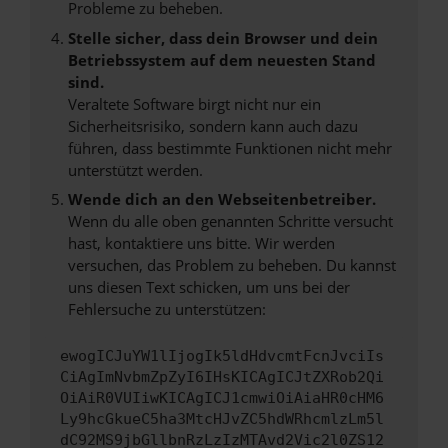
Probleme zu beheben.
Stelle sicher, dass dein Browser und dein
Betriebssystem auf dem neuesten Stand
sind.
Veraltete Software birgt nicht nur ein
Sicherheitsrisiko, sondern kann auch dazu
führen, dass bestimmte Funktionen nicht mehr
unterstützt werden.
Wende dich an den Webseitenbetreiber.
Wenn du alle oben genannten Schritte versucht
hast, kontaktiere uns bitte. Wir werden
versuchen, das Problem zu beheben. Du kannst
uns diesen Text schicken, um uns bei der
Fehlersuche zu unterstützen:
ewogICJuYW1lIjogIk5ldHdvcmtFcnJvciIs
CiAgImNvbmZpZyI6IHsKICAgICJtZXRob2Qi
OiAiR0VUIiwKICAgICJ1cmwiOiAiaHR0cHM6
Ly9hcGkueC5ha3MtcHJvZC5hdWRhcmlzLm5l
dC92MS9jbGllbnRzLzIzMTAvd2Vic2l0ZS12