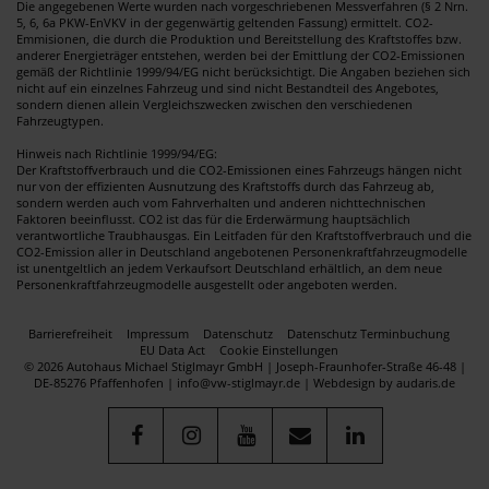
Die angegebenen Werte wurden nach vorgeschriebenen Messverfahren (§ 2 Nrn.
5, 6, 6a PKW-EnVKV in der gegenwärtig geltenden Fassung) ermittelt. CO2-
Emmisionen, die durch die Produktion und Bereitstellung des Kraftstoffes bzw.
anderer Energieträger entstehen, werden bei der Emittlung der CO2-Emissionen
gemäß der Richtlinie 1999/94/EG nicht berücksichtigt. Die Angaben beziehen sich
nicht auf ein einzelnes Fahrzeug und sind nicht Bestandteil des Angebotes,
sondern dienen allein Vergleichszwecken zwischen den verschiedenen
Fahrzeugtypen.
Hinweis nach Richtlinie 1999/94/EG:
Der Kraftstoffverbrauch und die CO2-Emissionen eines Fahrzeugs hängen nicht
nur von der effizienten Ausnutzung des Kraftstoffs durch das Fahrzeug ab,
sondern werden auch vom Fahrverhalten und anderen nichttechnischen
Faktoren beeinflusst. CO2 ist das für die Erderwärmung hauptsächlich
verantwortliche Traubhausgas. Ein Leitfaden für den Kraftstoffverbrauch und die
CO2-Emission aller in Deutschland angebotenen Personenkraftfahrzeugmodelle
ist unentgeltlich an jedem Verkaufsort Deutschland erhältlich, an dem neue
Personenkraftfahrzeugmodelle ausgestellt oder angeboten werden.
Barrierefreiheit
Impressum
Datenschutz
Datenschutz Terminbuchung
EU Data Act
Cookie Einstellungen
© 2026 Autohaus Michael Stiglmayr GmbH | Joseph-Fraunhofer-Straße 46-48 |
DE-85276 Pfaffenhofen | info@vw-stiglmayr.de |
Webdesign by audaris.de