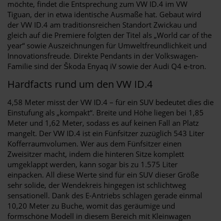
möchte, findet die Entsprechung zum VW ID.4 im VW
Tiguan, der in etwa identische Ausmaße hat. Gebaut wird
der VW ID.4 am traditionsreichen Standort Zwickau und
gleich auf die Premiere folgten der Titel als „World car of the
year“ sowie Auszeichnungen für Umweltfreundlichkeit und
Innovationsfreude. Direkte Pendants in der Volkswagen-
Familie sind der Škoda Enyaq iV sowie der Audi Q4 e-tron.
Hardfacts rund um den VW ID.4
4,58 Meter misst der VW ID.4 – für ein SUV bedeutet dies die
Einstufung als „kompakt“. Breite und Höhe liegen bei 1,85
Meter und 1,62 Meter, sodass es auf keinen Fall an Platz
mangelt. Der VW ID.4 ist ein Fünfsitzer zuzüglich 543 Liter
Kofferraumvolumen. Wer aus dem Fünfsitzer einen
Zweisitzer macht, indem die hinteren Sitze komplett
umgeklappt werden, kann sogar bis zu 1.575 Liter
einpacken. All diese Werte sind für ein SUV dieser Größe
sehr solide, der Wendekreis hingegen ist schlichtweg
sensationell. Dank des E-Antriebs schlagen gerade einmal
10,20 Meter zu Buche, womit das geräumige und
formschöne Modell in diesem Bereich mit Kleinwagen