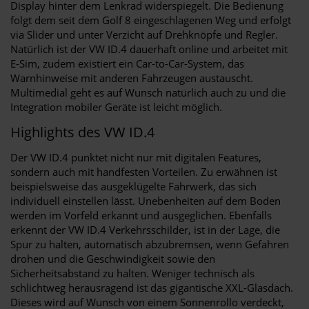
Display hinter dem Lenkrad widerspiegelt. Die Bedienung
folgt dem seit dem Golf 8 eingeschlagenen Weg und erfolgt
via Slider und unter Verzicht auf Drehknöpfe und Regler.
Natürlich ist der VW ID.4 dauerhaft online und arbeitet mit
E-Sim, zudem existiert ein Car-to-Car-System, das
Warnhinweise mit anderen Fahrzeugen austauscht.
Multimedial geht es auf Wunsch natürlich auch zu und die
Integration mobiler Geräte ist leicht möglich.
Highlights des VW ID.4
Der VW ID.4 punktet nicht nur mit digitalen Features,
sondern auch mit handfesten Vorteilen. Zu erwähnen ist
beispielsweise das ausgeklügelte Fahrwerk, das sich
individuell einstellen lässt. Unebenheiten auf dem Boden
werden im Vorfeld erkannt und ausgeglichen. Ebenfalls
erkennt der VW ID.4 Verkehrsschilder, ist in der Lage, die
Spur zu halten, automatisch abzubremsen, wenn Gefahren
drohen und die Geschwindigkeit sowie den
Sicherheitsabstand zu halten. Weniger technisch als
schlichtweg herausragend ist das gigantische XXL-Glasdach.
Dieses wird auf Wunsch von einem Sonnenrollo verdeckt,