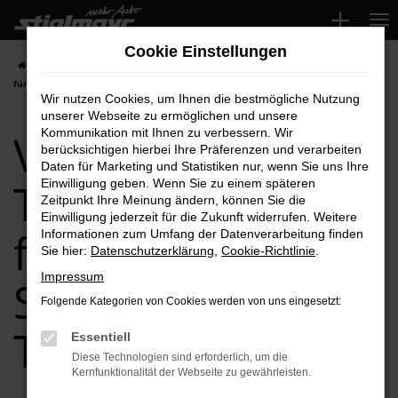
Zum
Hauptinhalt
Cookie Einstellungen
springen
Startseite
Schrobenhausen
VW
VW ID.4
VW ID.4 Tageszulassung
für Schrobenhausen Top-Angebote
Wir nutzen Cookies, um Ihnen die bestmögliche Nutzung
unserer Webseite zu ermöglichen und unsere
VW ID.4
Kommunikation mit Ihnen zu verbessern. Wir
berücksichtigen hierbei Ihre Präferenzen und verarbeiten
Daten für Marketing und Statistiken nur, wenn Sie uns Ihre
Tageszulassung
Einwilligung geben. Wenn Sie zu einem späteren
Zeitpunkt Ihre Meinung ändern, können Sie die
Einwilligung jederzeit für die Zukunft widerrufen. Weitere
für
Informationen zum Umfang der Datenverarbeitung finden
Sie hier:
Datenschutzerklärung
,
Cookie-Richtlinie
.
Impressum
Schrobenhausen
Folgende Kategorien von Cookies werden von uns eingesetzt:
Top-Angebote
Essentiell
Diese Technologien sind erforderlich, um die
Kernfunktionalität der Webseite zu gewährleisten.