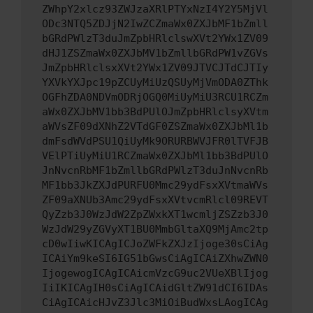
ZWhpY2xlcz93ZWJzaXRlPTYxNzI4Y2Y5MjVl
ODc3NTQ5ZDJjN2IwZCZmaWx0ZXJbMF1bZmll
bGRdPWlzT3duJmZpbHRlclswXVt2YWx1ZV09
dHJ1ZSZmaWx0ZXJbMV1bZmllbGRdPW1vZGVs
JmZpbHRlclsxXVt2YWx1ZV09JTVCJTdCJTIy
YXVkYXJpc19pZCUyMiUzQSUyMjVmODA0ZThk
OGFhZDA0NDVmODRjOGQ0MiUyMiU3RCU1RCZm
aWx0ZXJbMV1bb3BdPUlOJmZpbHRlclsyXVtm
aWVsZF09dXNhZ2VTdGF0ZSZmaWx0ZXJbMl1b
dmFsdWVdPSU1QiUyMk9ORURBWVJFR0lTVFJB
VElPTiUyMiU1RCZmaWx0ZXJbMl1bb3BdPUlO
JnNvcnRbMF1bZmllbGRdPWlzT3duJnNvcnRb
MF1bb3JkZXJdPURFU0Mmc29ydFsxXVtmaWVs
ZF09aXNUb3Amc29ydFsxXVtvcmRlcl09REVT
QyZzb3J0WzJdW2ZpZWxkXT1wcmljZSZzb3J0
WzJdW29yZGVyXT1BU0MmbGltaXQ9MjAmc2tp
cD0wIiwKICAgICJoZWFkZXJzIjoge30sCiAg
ICAiYm9keSI6IG51bGwsCiAgICAiZXhwZWN0
IjogewogICAgICAicmVzcG9uc2VUeXBlIjog
IiIKICAgIH0sCiAgICAidGltZW91dCI6IDAs
CiAgICAicHJvZ3Jlc3MiOiBudWxsLAogICAg