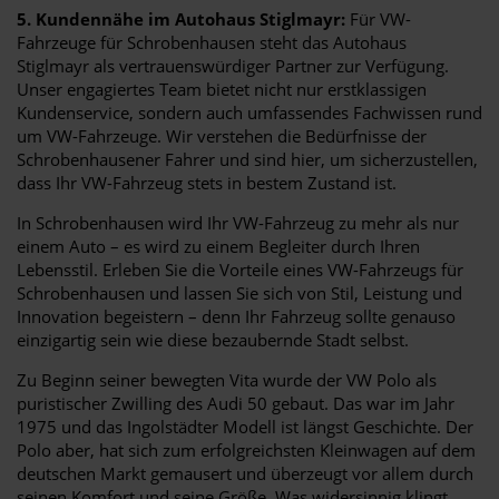
5. Kundennähe im Autohaus Stiglmayr:
Für VW-
Fahrzeuge für Schrobenhausen steht das Autohaus
Stiglmayr als vertrauenswürdiger Partner zur Verfügung.
Unser engagiertes Team bietet nicht nur erstklassigen
Kundenservice, sondern auch umfassendes Fachwissen rund
um VW-Fahrzeuge. Wir verstehen die Bedürfnisse der
Schrobenhausener Fahrer und sind hier, um sicherzustellen,
dass Ihr VW-Fahrzeug stets in bestem Zustand ist.
In Schrobenhausen wird Ihr VW-Fahrzeug zu mehr als nur
einem Auto – es wird zu einem Begleiter durch Ihren
Lebensstil. Erleben Sie die Vorteile eines VW-Fahrzeugs für
Schrobenhausen und lassen Sie sich von Stil, Leistung und
Innovation begeistern – denn Ihr Fahrzeug sollte genauso
einzigartig sein wie diese bezaubernde Stadt selbst.
Zu Beginn seiner bewegten Vita wurde der VW Polo als
puristischer Zwilling des Audi 50 gebaut. Das war im Jahr
1975 und das Ingolstädter Modell ist längst Geschichte. Der
Polo aber, hat sich zum erfolgreichsten Kleinwagen auf dem
deutschen Markt gemausert und überzeugt vor allem durch
seinen Komfort und seine Größe. Was widersinnig klingt,