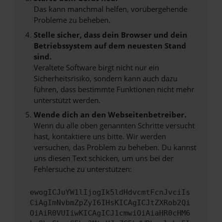
Das kann manchmal helfen, vorübergehende
Probleme zu beheben.
Stelle sicher, dass dein Browser und dein
Betriebssystem auf dem neuesten Stand
sind.
Veraltete Software birgt nicht nur ein
Sicherheitsrisiko, sondern kann auch dazu
führen, dass bestimmte Funktionen nicht mehr
unterstützt werden.
Wende dich an den Webseitenbetreiber.
Wenn du alle oben genannten Schritte versucht
hast, kontaktiere uns bitte. Wir werden
versuchen, das Problem zu beheben. Du kannst
uns diesen Text schicken, um uns bei der
Fehlersuche zu unterstützen:
ewogICJuYW1lIjogIk5ldHdvcmtFcnJvciIs
CiAgImNvbmZpZyI6IHsKICAgICJtZXRob2Qi
OiAiR0VUIiwKICAgICJ1cmwiOiAiaHR0cHM6