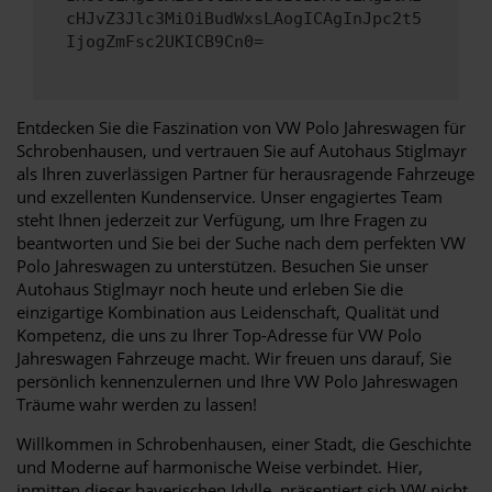
cHJvZ3Jlc3MiOiBudWxsLAogICAgInJpc2t5
IjogZmFsc2UKICB9Cn0=
Entdecken Sie die Faszination von VW Polo Jahreswagen für
Schrobenhausen, und vertrauen Sie auf Autohaus Stiglmayr
als Ihren zuverlässigen Partner für herausragende Fahrzeuge
und exzellenten Kundenservice. Unser engagiertes Team
steht Ihnen jederzeit zur Verfügung, um Ihre Fragen zu
beantworten und Sie bei der Suche nach dem perfekten VW
Polo Jahreswagen zu unterstützen. Besuchen Sie unser
Autohaus Stiglmayr noch heute und erleben Sie die
einzigartige Kombination aus Leidenschaft, Qualität und
Kompetenz, die uns zu Ihrer Top-Adresse für VW Polo
Jahreswagen Fahrzeuge macht. Wir freuen uns darauf, Sie
persönlich kennenzulernen und Ihre VW Polo Jahreswagen
Träume wahr werden zu lassen!
Willkommen in Schrobenhausen, einer Stadt, die Geschichte
und Moderne auf harmonische Weise verbindet. Hier,
inmitten dieser bayerischen Idylle, präsentiert sich VW nicht