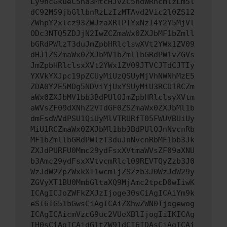
Ly9hcGkueC5ha3MtcHJvZC5hdWRhcmlzLm5l
dC92MS9jbGllbnRzLzIzMTAvd2Vic2l0ZS12
ZWhpY2xlcz93ZWJzaXRlPTYxNzI4Y2Y5MjVl
ODc3NTQ5ZDJjN2IwZCZmaWx0ZXJbMF1bZmll
bGRdPWlzT3duJmZpbHRlclswXVt2YWx1ZV09
dHJ1ZSZmaWx0ZXJbMV1bZmllbGRdPW1vZGVs
JmZpbHRlclsxXVt2YWx1ZV09JTVCJTdCJTIy
YXVkYXJpc19pZCUyMiUzQSUyMjVhNWNhMzE5
ZDA0Y2E5MDg5NDViYjUxYSUyMiU3RCU1RCZm
aWx0ZXJbMV1bb3BdPUlOJmZpbHRlclsyXVtm
aWVsZF09dXNhZ2VTdGF0ZSZmaWx0ZXJbMl1b
dmFsdWVdPSU1QiUyMlVTRURfT05FWUVBUiUy
MiU1RCZmaWx0ZXJbMl1bb3BdPUlOJnNvcnRb
MF1bZmllbGRdPWlzT3duJnNvcnRbMF1bb3Jk
ZXJdPURFU0Mmc29ydFsxXVtmaWVsZF09aXNU
b3Amc29ydFsxXVtvcmRlcl09REVTQyZzb3J0
WzJdW2ZpZWxkXT1wcmljZSZzb3J0WzJdW29y
ZGVyXT1BU0MmbGltaXQ9MjAmc2tpcD0wIiwK
ICAgICJoZWFkZXJzIjoge30sCiAgICAiYm9k
eSI6IG51bGwsCiAgICAiZXhwZWN0Ijogewog
ICAgICAicmVzcG9uc2VUeXBlIjogIiIKICAg
IH0sCiAgICAidGltZW91dCI6IDAsCiAgICAi