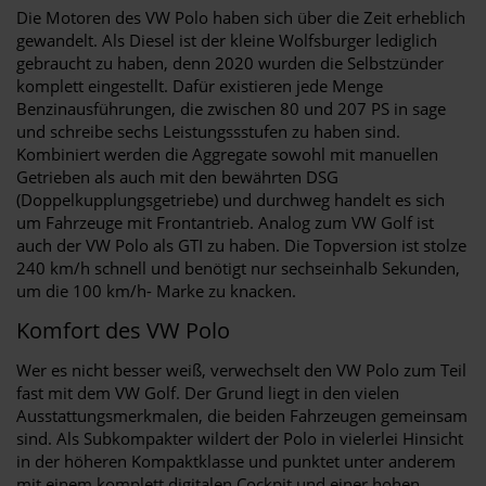
Die Motoren des VW Polo haben sich über die Zeit erheblich
gewandelt. Als Diesel ist der kleine Wolfsburger lediglich
gebraucht zu haben, denn 2020 wurden die Selbstzünder
komplett eingestellt. Dafür existieren jede Menge
Benzinausführungen, die zwischen 80 und 207 PS in sage
und schreibe sechs Leistungssstufen zu haben sind.
Kombiniert werden die Aggregate sowohl mit manuellen
Getrieben als auch mit den bewährten DSG
(Doppelkupplungsgetriebe) und durchweg handelt es sich
um Fahrzeuge mit Frontantrieb. Analog zum VW Golf ist
auch der VW Polo als GTI zu haben. Die Topversion ist stolze
240 km/h schnell und benötigt nur sechseinhalb Sekunden,
um die 100 km/h- Marke zu knacken.
Komfort des VW Polo
Wer es nicht besser weiß, verwechselt den VW Polo zum Teil
fast mit dem VW Golf. Der Grund liegt in den vielen
Ausstattungsmerkmalen, die beiden Fahrzeugen gemeinsam
sind. Als Subkompakter wildert der Polo in vielerlei Hinsicht
in der höheren Kompaktklasse und punktet unter anderem
mit einem komplett digitalen Cockpit und einer hohen