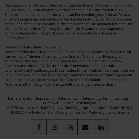
Die angegebenen Werte wurden nach vorgeschriebenen Messverfahren (§ 2 Nrn.
5, 6, 6a PKW-EnVKV in der gegenwärtig geltenden Fassung) ermittelt. CO2-
Emmisionen, die durch die Produktion und Bereitstellung des Kraftstoffes bzw.
anderer Energieträger entstehen, werden bei der Emittlung der CO2-Emissionen
gemäß der Richtlinie 1999/94/EG nicht berücksichtigt. Die Angaben beziehen sich
nicht auf ein einzelnes Fahrzeug und sind nicht Bestandteil des Angebotes,
sondern dienen allein Vergleichszwecken zwischen den verschiedenen
Fahrzeugtypen.
Hinweis nach Richtlinie 1999/94/EG:
Der Kraftstoffverbrauch und die CO2-Emissionen eines Fahrzeugs hängen nicht
nur von der effizienten Ausnutzung des Kraftstoffs durch das Fahrzeug ab,
sondern werden auch vom Fahrverhalten und anderen nichttechnischen
Faktoren beeinflusst. CO2 ist das für die Erderwärmung hauptsächlich
verantwortliche Traubhausgas. Ein Leitfaden für den Kraftstoffverbrauch und die
CO2-Emission aller in Deutschland angebotenen Personenkraftfahrzeugmodelle
ist unentgeltlich an jedem Verkaufsort Deutschland erhältlich, an dem neue
Personenkraftfahrzeugmodelle ausgestellt oder angeboten werden.
Barrierefreiheit
Impressum
Datenschutz
Datenschutz Terminbuchung
EU Data Act
Cookie Einstellungen
© 2026 Autohaus Michael Stiglmayr GmbH | Joseph-Fraunhofer-Straße 46-48 |
DE-85276 Pfaffenhofen | info@vw-stiglmayr.de |
Webdesign by audaris.de