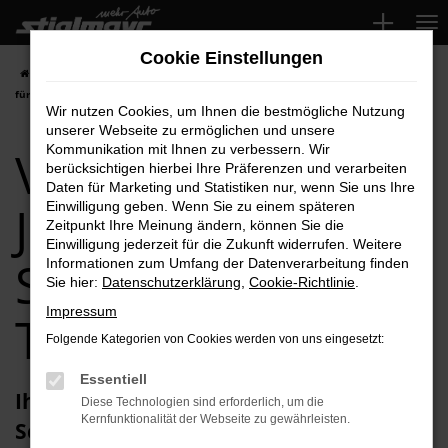
Zum
Hauptinhalt
Cookie Einstellungen
springen
Startseite
Schrobenhausen
VW
VW Polo
VW Polo Jahreswagen
für Schrobenhausen Top-Angebote
Wir nutzen Cookies, um Ihnen die bestmögliche Nutzung
unserer Webseite zu ermöglichen und unsere
VW Polo
Kommunikation mit Ihnen zu verbessern. Wir
berücksichtigen hierbei Ihre Präferenzen und verarbeiten
Daten für Marketing und Statistiken nur, wenn Sie uns Ihre
Jahreswagen für
Einwilligung geben. Wenn Sie zu einem späteren
Zeitpunkt Ihre Meinung ändern, können Sie die
Einwilligung jederzeit für die Zukunft widerrufen. Weitere
Schrobenhausen
Informationen zum Umfang der Datenverarbeitung finden
Sie hier:
Datenschutzerklärung
,
Cookie-Richtlinie
.
Impressum
Top-Angebote
Folgende Kategorien von Cookies werden von uns eingesetzt:
Essentiell
Ihren VW Polo Jahreswagen für
Diese Technologien sind erforderlich, um die
Kernfunktionalität der Webseite zu gewährleisten.
Schrobenhausen erhalten Sie im