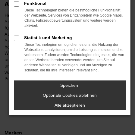
Autohaus Stiglmayr
Funktional
Diese Technologien bieten die bestmögliche Funktionalität
Herzlich willkommen bei Autohaus Stiglmayr – Ihre erste
der Webseite. Services von Drittanbietern wie Google Maps,
Anlaufstelle für exzellente VW Polo Jahreswagen Fahrzeuge
Chats, Fahrzeugbewertungssystem und weitere werden
aktiviert.
für Schrobenhausen und Umgebung! Unser renommiertes
Autohaus ist stolz darauf, Ihnen eine herausragende
Statistik und Marketing
Auswahl an VW Polo Jahreswagen zu präsentieren, die
Diese Technologien ermöglichen es uns, die Nutzung der
höchste Standards in Sachen Qualität und Leistung erfüllen.
Webseite zu analysieren, um die Leistung zu messen und zu
Wir sind seit Jahren Ihr vertrauenswürdiger Partner, wenn es
verbessern. Zudem werden Technologien eingesetzt, die von
um erstklassige Automobile geht. Erfahren Sie mehr über
dritten Werbetreibenden verwendet werden, um Sie auf
unsere beeindruckende VW Polo Jahreswagen Flotte und
anderen Webseiten zu verfolgen und um Anzeigen zu
schalten, die für Ihre Interessen relevant sind.
warum Autohaus Stiglmayr die bevorzugte Adresse für VW
Polo Jahreswagen Liebhaber ist.
Speichern
Optionale Cookies ablehnen
Alle akzeptieren
Marken